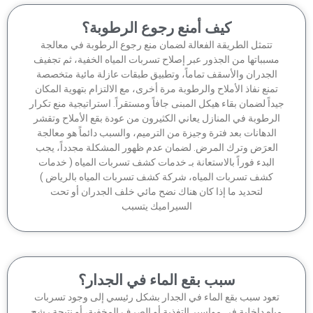
كيف أمنع رجوع الرطوبة؟
تتمثل الطريقة الفعالة لضمان منع رجوع الرطوبة في معالجة
سبباتها من الجذور عبر إصلاح تسربات المياه الخفية، ثم تجفيف
الجدران والأسقف تماماً، وتطبيق طبقات عازلة مائية متخصصة
منع نفاذ الأملاح والرطوبة مرة أخرى، مع الالتزام بتهوية المكان
داً لضمان بقاء هيكل المبنى جافاً ومستقراً. استراتيجية منع تكرار
لرطوبة في المنازل يعاني الكثيرون من عودة بقع الأملاح وتقشر
الدهانات بعد فترة وجيزة من الترميم، والسبب دائماً هو معالجة
لعرَض وترك المرض. لضمان عدم ظهور المشكلة مجدداً، يجب
البدء فوراً بالاستعانة بـ خدمات كشف تسربات المياه ( خدمات
كشف تسربات المياه، شركة كشف تسربات المياه بالرياض )
لتحديد ما إذا كان هناك نضح مائي خلف الجدران أو تحت
السيراميك يتسبب
سبب بقع الماء في الجدار؟
عود سبب بقع الماء في الجدار بشكل رئيسي إلى وجود تسربات
اه داخلية في مواسير التغذية أو الصرف المخفية، أو نتيجة رشح