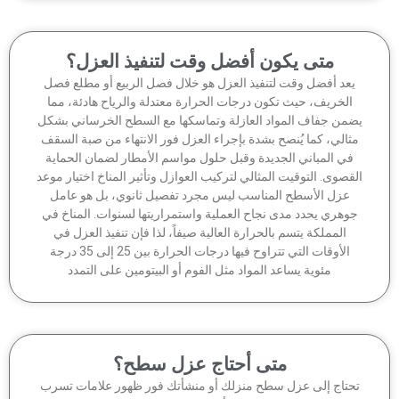
متى يكون أفضل وقت لتنفيذ العزل؟
عد أفضل وقت لتنفيذ العزل هو خلال فصل الربيع أو مطلع فصل
الخريف، حيث تكون درجات الحرارة معتدلة والرياح هادئة، مما
من جفاف المواد العازلة وتماسكها مع السطح الخرساني بشكل
ثالي، كما يُنصح بشدة بإجراء العزل فور الانتهاء من صبة السقف
في المباني الجديدة وقبل حلول مواسم الأمطار لضمان الحماية
قصوى. التوقيت المثالي لتركيب العوازل وتأثير المناخ اختيار موعد
عزل الأسطح المناسب ليس مجرد تفصيل ثانوي، بل هو عامل
وهري يحدد مدى نجاح العملية واستمراريتها لسنوات. المناخ في
المملكة يتسم بالحرارة العالية صيفاً، لذا فإن تنفيذ العزل في
الأوقات التي تتراوح فيها درجات الحرارة بين 25 إلى 35 درجة
مئوية يساعد المواد مثل الفوم أو البيتومين على التمدد
متى أحتاج عزل سطح؟
حتاج إلى عزل سطح منزلك أو منشأتك فور ظهور علامات تسرب