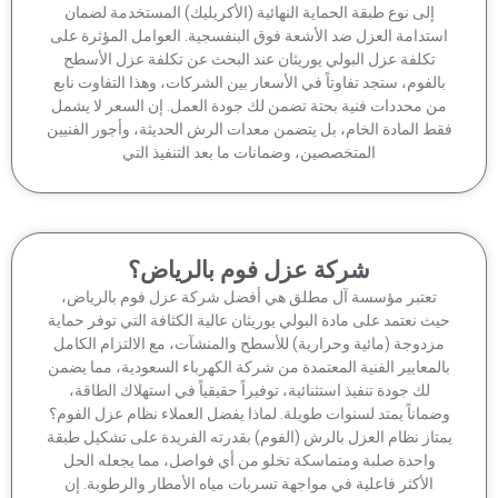
إلى نوع طبقة الحماية النهائية (الأكريليك) المستخدمة لضمان
ستدامة العزل ضد الأشعة فوق البنفسجية. العوامل المؤثرة على
تكلفة عزل البولي يوريثان عند البحث عن تكلفة عزل الأسطح
الفوم، ستجد تفاوتاً في الأسعار بين الشركات، وهذا التفاوت نابع
ن محددات فنية بحتة تضمن لك جودة العمل. إن السعر لا يشمل
ط المادة الخام، بل يتضمن معدات الرش الحديثة، وأجور الفنيين
المتخصصين، وضمانات ما بعد التنفيذ التي
شركة عزل فوم بالرياض؟
تعتبر مؤسسة آل مطلق هي أفضل شركة عزل فوم بالرياض،
ث نعتمد على مادة البولي يوريثان عالية الكثافة التي توفر حماية
زدوجة (مائية وحرارية) للأسطح والمنشآت، مع الالتزام الكامل
لمعايير الفنية المعتمدة من شركة الكهرباء السعودية، مما يضمن
لك جودة تنفيذ استثنائية، توفيراً حقيقياً في استهلاك الطاقة،
ماناً يمتد لسنوات طويلة. لماذا يفضل العملاء نظام عزل الفوم؟
تاز نظام العزل بالرش (الفوم) بقدرته الفريدة على تشكيل طبقة
واحدة صلبة ومتماسكة تخلو من أي فواصل، مما يجعله الحل
الأكثر فاعلية في مواجهة تسربات مياه الأمطار والرطوبة. إن