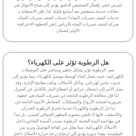
مرض خفي. إهمال التشخيص الدقيق يؤدي إلى ضياع الأموال في
دهانات جديدة ستتقشر بعد أسابيع قليلة. لذا، فإن الاستعانة بـ
خدمات كشف تسربات المياه ( خدمات كشف تسربات المياه،
شركة كشف تسربات المياه بالرياض ) هي الخطوة الاحترافية
الأولى لضمان
هل الرطوبة تؤثر على الكهرباء؟
نعم، الرطوبة تؤثر بشكل خطير ومباشر على التوصيلات
كهربائية، حيث يعمل الماء كوسط موصل للكهرباء، مما يؤدي إلى
دوث ماس كهربائي، وتآكل الأسلاك، وتلف مفاتيح الإنارة، وقد
ل الأمر إلى اشتعال حرائق أو انقطاع التيار بالكامل عن المنزل،
لذا فإن معالجة الرطوبة الناتجة عن تسربات المياه هي خطوة
رورية لحماية الأرواح والممتلكات. المخاطر الأمنية الناتجة عن
تداخل الرطوبة والكهرباء عندما تخترق الرطوبة الجدران
الأسقف، فإنها لا تكتفي بتشويه المظهر الجمالي للمبنى، بل تبدأ
في مهاجمة البنية التحتية. الرطوبة تسبب أكسدة النحاس داخل
الأسلاك الكهربائية، مما يقلل من كفاءة التوصيل ويزيد من
مقاومة، وهذا بدوره يؤدي إلى ارتفاع درجة حرارة الأسلاك داخل