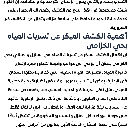
بدقة، وبالتالي يكون الإصلاح أكثر فعالية واستدامة. إن اختيار
تخصصة في هذا النوع من الكشف يضمن لك الحصول على
الية الجودة تحافظ على سلامة منزلك وتقلل من التكاليف غير
ة.
ة الكشف المبكر عن تسربات المياه
الخزامى
ال الكشف المبكر عن تسربات المياه في المنازل والمباني بحي
ى يمكن أن يؤدي إلى عواقب وخيمة تتجاوز مجرد ارتفاع
المياه. فتسربات المياه الخفية، التي قد لا يلاحظها السكان
داية، يمكن أن تتسبب بمرور الوقت في أضرار هيكلية خطيرة
، مثل تآكل الخرسانة والحديد المسلح، مما يضعف من سلامة
على المدى الطويل. بالإضافة إلى ذلك، تخلق الرطوبة الناتجة
ربات بيئة مثالية لنمو العفن والفطريات، التي لا تؤثر فقط
دة الهواء داخل المنزل وتسبب روائح كريهة، بل تشكل أيضًا
على صحة السكان، خاصةً الذين يعانون من أمراض الجهاز