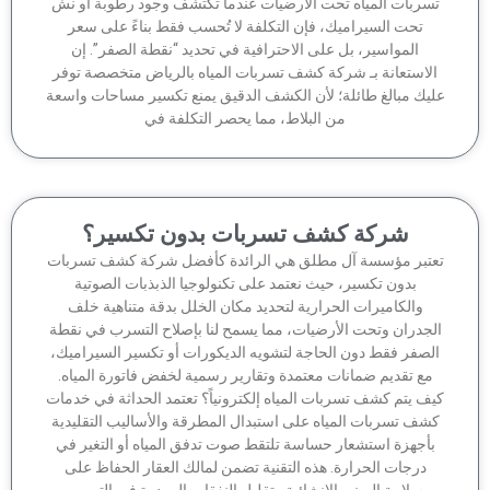
سربات المياه تحت الأرضيات عندما تكتشف وجود رطوبة أو نش
تحت السيراميك، فإن التكلفة لا تُحسب فقط بناءً على سعر
المواسير، بل على الاحترافية في تحديد “نقطة الصفر”. إن
لاستعانة بـ شركة كشف تسربات المياه بالرياض متخصصة توفر
يك مبالغ طائلة؛ لأن الكشف الدقيق يمنع تكسير مساحات واسعة
من البلاط، مما يحصر التكلفة في
شركة كشف تسربات بدون تكسير؟
تبر مؤسسة آل مطلق هي الرائدة كأفضل شركة كشف تسربات
بدون تكسير، حيث نعتمد على تكنولوجيا الذبذبات الصوتية
والكاميرات الحرارية لتحديد مكان الخلل بدقة متناهية خلف
جدران وتحت الأرضيات، مما يسمح لنا بإصلاح التسرب في نقطة
لصفر فقط دون الحاجة لتشويه الديكورات أو تكسير السيراميك،
مع تقديم ضمانات معتمدة وتقارير رسمية لخفض فاتورة المياه.
ف يتم كشف تسربات المياه إلكترونياً؟ تعتمد الحداثة في خدمات
شف تسربات المياه على استبدال المطرقة والأساليب التقليدية
أجهزة استشعار حساسة تلتقط صوت تدفق المياه أو التغير في
درجات الحرارة. هذه التقنية تضمن لمالك العقار الحفاظ على
سلامة المبنى الإنشائية وتقليل النفقات المهدرة في الترميم