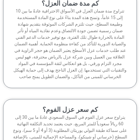
كم مدة ضمان العزل؟
تتراوح مدة ضمان العزل في الأسواق الاحترافية عادةً ما بين 10
إلى 15 عاماً، وتمنح هذه المدة بناءً على نوع المادة المستخدمة
وطبيعة السطح، حيث تلتزم الشركات الموثوقة بتقديم شهادة
ضمان رسمية تضمن جودة الالتصاق وعدم نفاذية المياه أو تأثر
لمادة بالحرارة طوال تلك الفترة، مع توفير خدمات الدعم الفني
الصيانة الدورية للتأكد من كفاءة منظومة الحماية. أهمية الضمان
ند طلب خدمات عزل الأسطح يعتبر الضمان هو حجر الزاوية في
لعلاقة بين العميل وبين شركة عزل بالرياض محترفة، فهو ليس
مجرد التزام ورقي، بل هو انعكاس لثقة المؤسسة في المواد
لتقنيات التي تستخدمها. إن العزل الناجح يهدف إلى حماية الهيكل
الخرساني للمبنى من التآكل، والضمان الطويل يمنح صاحب
كم سعر عزل الفوم؟
يتراوح سعر عزل الفوم في السوق السعودي عادةً ما بين 30 إلى
60 ريالاً سعودياً للمتر المربع، حيث يعتمد تحديد التكلفة النهائية
على سماكة طبقة البولي يوريثان المطلوبة (3 أو 4 أو 5 سم)، ونوع
سطح (خرساني أو شينكو)، والمساحة الإجمالية للمبنى، بالإضافة