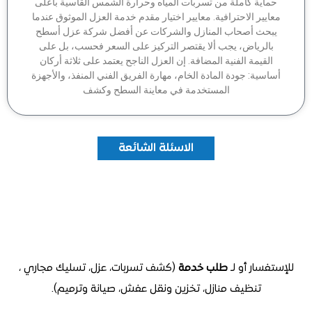
ماية كاملة من تسربات المياه وحرارة الشمس القاسية بأعلى
عايير الاحترافية. معايير اختيار مقدم خدمة العزل الموثوق عندما
بحث أصحاب المنازل والشركات عن أفضل شركة عزل أسطح
بالرياض، يجب ألا يقتصر التركيز على السعر فحسب، بل على
القيمة الفنية المضافة. إن العزل الناجح يعتمد على ثلاثة أركان
اسية: جودة المادة الخام، مهارة الفريق الفني المنفذ، والأجهزة
المستخدمة في معاينة السطح وكشف
الاسئلة الشائعة
تفسار أو لـ
طلب خدمة
(كشف تسربات، عزل، تسليك مجاري ،
تنظيف منازل
، تخزين ونقل عفش، صيانة وترميم).