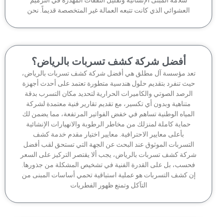
العشوائي الذي كانت تتبعه العمالة غير المتخصصة قديماً. نحن
أفضل شركة كشف تسربات بالرياض؟
عد مؤسسة آل مطلق هي أفضل شركة كشف تسربات بالرياض،
يث تنفرد بتقديم حلول هندسية متطورة تعتمد على أحدث أجهزة
لرصد الصوتي والكاميرات الحرارية لتحديد مكان التسرب بدقة
متناهية وبدون أي تكسير، مع تقديم تقارير فنية معتمدة لشركة
لمياه الوطنية تساهم في خفض الفواتير المرتفعة، مما يضمن لك
حماية كاملة لمنزلك من مخاطر الرطوبة والانهيارات الإنشائية
بأعلى معايير الاحترافية. معايير اختيار مقدم خدمة كشف
لتسربات الموثوق عند البحث عن الجهة التي تستحق لقب أفضل
كة كشف تسربات بالرياض، يجب ألا يقتصر التركيز على السعر
حسب، بل على القدرة الفنية في تشخيص المشكلة من جذورها.
ن كشف التسربات هو عملية استباقية تحمي أساسات المبنى من
التآكل وتمنع ظهور الفطريات