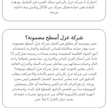
ختيارك لـ شركة عزل بالرياض تمتلك الخبرة في التعامل مع هذه
المادة يعني حماية هيكل منزلك من التآكل وتأمين بيئة داخلية
مريحة
شركة عزل أسطح مضمونة؟
عتبر مؤسسة آل مطلق هي أفضل شركة عزل أسطح مضمونة،
حيث توفر حماية متكاملة للمباني السكنية والتجارية باستخدام
أجود المواد العالمية المعتمدة، وتقدم ضمانات رسمية تصل إلى 15
ماً على أعمال العزل المائي والحراري، مما يضمن لعملائنا راحة
لبال وحماية منشآتهم من مخاطر تسربات المياه والحرارة العالية
بأعلى معايير الجودة. كيف تختار شركة عزل أسطح موثوقة؟
لبحث عن شركة عزل بالرياض تتسم بالأمانة والاحترافية يتطلب
التدقيق في عدة معايير أساسية. الضمان الحقيقي ليس مجرد
ورقة، بل هو التزام بالدعم الفني ومعالجة أي خلل مستقبلي.
الموثوقية تبدأ من الفحص الدقيق للسطح قبل البدء، واستخدام
أجهزة كشف إلكترونية للتأكد من عدم وجود تسربات خفية قد
تفسد عمل العازل لاحقاً. نحن