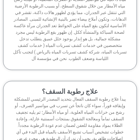
ياه الأمطار من خلال شقوق السطح، أو بسبب الرطوبة الأرضية
لتي تنتقل عبر الجدران، مما يؤدي لظهور هالات داكنة، تقشر في
دهانات، وتكون أملاح بيضاء تضر بالبنية الإنشائية للمبنى. المصادر
أساسية لتكون بقع المياه على الحوائط تعد الجدران مرآة عاكسة
صحة السباكة والمنشأة ككل. إن ظهور بقع الرطوبة ليس مجرد
مشكلة جمالية، بل هو إنذار بوجود خلل عميق يتطلب تدخل
متخصصين في خدمات كشف تسربات المياه ( خدمات كشف
ربات المياه، شركة كشف تسربات المياه بالرياض ) لتجنب تآكل
اللياسة وضعف الطوب. نحن في مؤسسة آل
علاج رطوبة السقف؟
بدأ علاج رطوبة السقف الفعال بتحديد المصدر الرئيسي للمشكلة
إيقافه فوراً، سواء كان ناتجاً عن تسرب في مواسير الصرف، أو
شح من خزانات المياه العلوية، أو مياه الأمطار؛ ثم يليه تجفيف
السقف تماماً ومعالجة الشقوق بمنتجات أسمنتية عازلة، وإعادة
الطلاء بمواد مقاومة للعفن لضمان عدم عودة الرطوبة مجدداً.
خطوات تشخيص أسباب تشبع الأسقف بالمياه قبل البدء في أي
إصلاحات ظاهرية، يجب أن ندرك أن الرطوبة هي مجرد عرض