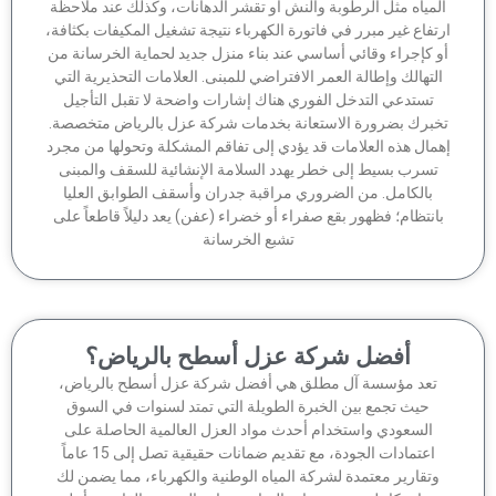
لمياه مثل الرطوبة والنش أو تقشر الدهانات، وكذلك عند ملاحظة
تفاع غير مبرر في فاتورة الكهرباء نتيجة تشغيل المكيفات بكثافة،
 كإجراء وقائي أساسي عند بناء منزل جديد لحماية الخرسانة من
لتهالك وإطالة العمر الافتراضي للمبنى. العلامات التحذيرية التي
تستدعي التدخل الفوري هناك إشارات واضحة لا تقبل التأجيل
برك بضرورة الاستعانة بخدمات شركة عزل بالرياض متخصصة.
مال هذه العلامات قد يؤدي إلى تفاقم المشكلة وتحولها من مجرد
تسرب بسيط إلى خطر يهدد السلامة الإنشائية للسقف والمبنى
بالكامل. من الضروري مراقبة جدران وأسقف الطوابق العليا
انتظام؛ فظهور بقع صفراء أو خضراء (عفن) يعد دليلاً قاطعاً على
تشبع الخرسانة
أفضل شركة عزل أسطح بالرياض؟
تعد مؤسسة آل مطلق هي أفضل شركة عزل أسطح بالرياض،
حيث تجمع بين الخبرة الطويلة التي تمتد لسنوات في السوق
السعودي واستخدام أحدث مواد العزل العالمية الحاصلة على
اعتمادات الجودة، مع تقديم ضمانات حقيقية تصل إلى 15 عاماً
وتقارير معتمدة لشركة المياه الوطنية والكهرباء، مما يضمن لك