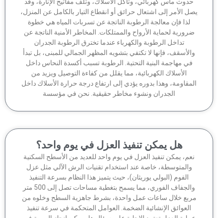
دوث ماس كهربائي، وتآكل الأسلاك، وتلف مفاتيح الإنارة، وقد
ل الأمر إلى اشتعال حرائق أو انقطاع التيار بالكامل عن المنزل،
لذا فإن معالجة الرطوبة الناتجة عن تسربات المياه هي خطوة
رورية لحماية الأرواح والممتلكات. المخاطر الأمنية الناتجة عن
تداخل الرطوبة والكهرباء عندما تخترق الرطوبة الجدران
الأسقف، فإنها لا تكتفي بتشويه المظهر الجمالي للمبنى، بل تبدأ
في مهاجمة البنية التحتية. الرطوبة تسبب أكسدة النحاس داخل
الأسلاك الكهربائية، مما يقلل من كفاءة التوصيل ويزيد من
مقاومة، وهذا بدوره يؤدي إلى ارتفاع درجة حرارة الأسلاك داخل
الجدران ونشوء مخاطر حقيقية. نحن في مؤسسة
هل يمكن تنفيذ العزل في يوم واحد؟
عم، يمكن تنفيذ العزل في يوم واحد للعديد من الأسطح السكنية
والمتوسطة، خاصة عند استخدام تقنيات الرش الآلي مثل عزل
الفوم (البولي يوريثان)، حيث يتميز هذا النظام بسرعة التنفيذ
والجفاف الفوري، مما يسمح بتغطية مساحات تصل إلى 500 متر
ربع خلال ساعات عمل واحدة، بشرط جاهزية السطح وخلوه من
العوائق الإنشائية الضخمة. العوامل المتحكمة في سرعة تنفيذ
ملية العزل تعتمد الإجابة على سؤال هل يمكن إنجاز المهمة في