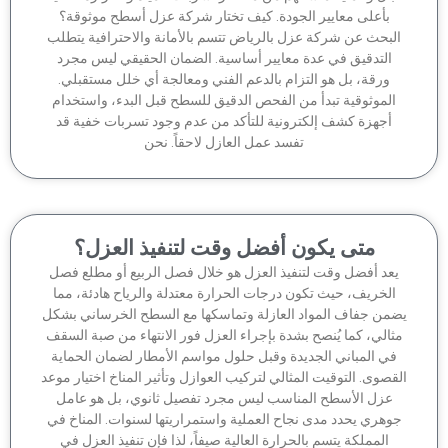
بأعلى معايير الجودة. كيف تختار شركة عزل أسطح موثوقة؟
لبحث عن شركة عزل بالرياض تتسم بالأمانة والاحترافية يتطلب
التدقيق في عدة معايير أساسية. الضمان الحقيقي ليس مجرد
ورقة، بل هو التزام بالدعم الفني ومعالجة أي خلل مستقبلي.
الموثوقية تبدأ من الفحص الدقيق للسطح قبل البدء، واستخدام
أجهزة كشف إلكترونية للتأكد من عدم وجود تسربات خفية قد
تفسد عمل العازل لاحقاً. نحن
متى يكون أفضل وقت لتنفيذ العزل؟
عد أفضل وقت لتنفيذ العزل هو خلال فصل الربيع أو مطلع فصل
الخريف، حيث تكون درجات الحرارة معتدلة والرياح هادئة، مما
من جفاف المواد العازلة وتماسكها مع السطح الخرساني بشكل
ثالي، كما يُنصح بشدة بإجراء العزل فور الانتهاء من صبة السقف
في المباني الجديدة وقبل حلول مواسم الأمطار لضمان الحماية
قصوى. التوقيت المثالي لتركيب العوازل وتأثير المناخ اختيار موعد
عزل الأسطح المناسب ليس مجرد تفصيل ثانوي، بل هو عامل
وهري يحدد مدى نجاح العملية واستمراريتها لسنوات. المناخ في
المملكة يتسم بالحرارة العالية صيفاً، لذا فإن تنفيذ العزل في