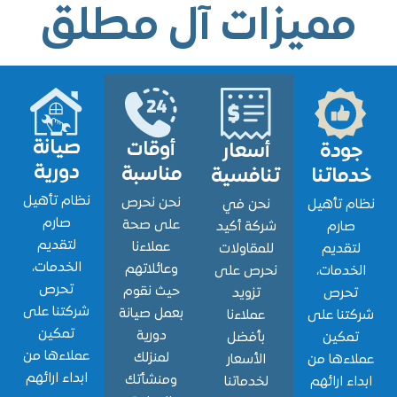
ميزات آل مطلق
صيانة
أوقات
ودة
أسعار
دورية
مناسبة
اتنا
تنافسية
نظام تأهيل
نحن نحرص
 تأهيل
نحن في
صارم
على صحة
ارم
شركة أكيد
لتقديم
عملاءنا
قديم
للمقاولات
الخدمات،
وعائلاتهم
دمات،
نحرص على
تحرص
حيث نقوم
حرص
تزويد
شركتنا على
بعمل صيانة
نا على
عملاءنا
تمكين
دورية
مكين
بأفضل
عملاءها من
لمنزلك
ءها من
الأسعار
ابداء ارائهم
ومنشأتك
ء ارائهم
لخدماتنا