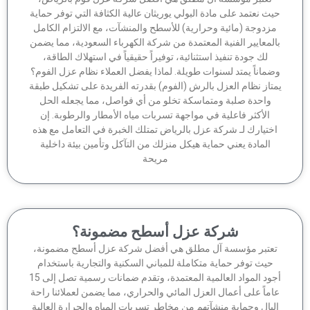
ث نعتمد على مادة البولي يوريثان عالية الكثافة التي توفر حماية
زدوجة (مائية وحرارية) للأسطح والمنشآت، مع الالتزام الكامل
لمعايير الفنية المعتمدة من شركة الكهرباء السعودية، مما يضمن
لك جودة تنفيذ استثنائية، توفيراً حقيقياً في استهلاك الطاقة،
ماناً يمتد لسنوات طويلة. لماذا يفضل العملاء نظام عزل الفوم؟
تاز نظام العزل بالرش (الفوم) بقدرته الفريدة على تشكيل طبقة
واحدة صلبة ومتماسكة تخلو من أي فواصل، مما يجعله الحل
الأكثر فاعلية في مواجهة تسربات مياه الأمطار والرطوبة. إن
ختيارك لـ شركة عزل بالرياض تمتلك الخبرة في التعامل مع هذه
المادة يعني حماية هيكل منزلك من التآكل وتأمين بيئة داخلية
مريحة
شركة عزل أسطح مضمونة؟
عتبر مؤسسة آل مطلق هي أفضل شركة عزل أسطح مضمونة،
حيث توفر حماية متكاملة للمباني السكنية والتجارية باستخدام
أجود المواد العالمية المعتمدة، وتقدم ضمانات رسمية تصل إلى 15
ماً على أعمال العزل المائي والحراري، مما يضمن لعملائنا راحة
لبال وحماية منشآتهم من مخاطر تسربات المياه والحرارة العالية