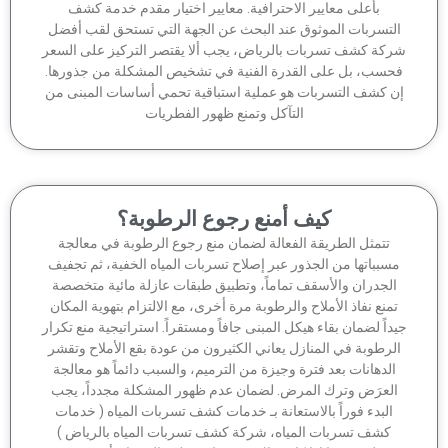
بأعلى معايير الاحترافية. معايير اختيار مقدم خدمة كشف
لتسربات الموثوق عند البحث عن الجهة التي تستحق لقب أفضل
كة كشف تسربات بالرياض، يجب ألا يقتصر التركيز على السعر
حسب، بل على القدرة الفنية في تشخيص المشكلة من جذورها.
ن كشف التسربات هو عملية استباقية تحمي أساسات المبنى من
التآكل وتمنع ظهور الفطريات
كيف أمنع رجوع الرطوبة؟
تتمثل الطريقة الفعالة لضمان منع رجوع الرطوبة في معالجة
سبباتها من الجذور عبر إصلاح تسربات المياه الخفية، ثم تجفيف
الجدران والأسقف تماماً، وتطبيق طبقات عازلة مائية متخصصة
منع نفاذ الأملاح والرطوبة مرة أخرى، مع الالتزام بتهوية المكان
داً لضمان بقاء هيكل المبنى جافاً ومستقراً. استراتيجية منع تكرار
لرطوبة في المنازل يعاني الكثيرون من عودة بقع الأملاح وتقشر
الدهانات بعد فترة وجيزة من الترميم، والسبب دائماً هو معالجة
لعرَض وترك المرض. لضمان عدم ظهور المشكلة مجدداً، يجب
البدء فوراً بالاستعانة بـ خدمات كشف تسربات المياه ( خدمات
كشف تسربات المياه، شركة كشف تسربات المياه بالرياض )