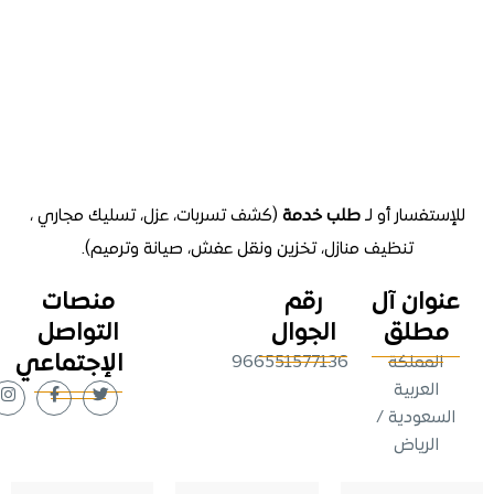
تفسار أو لـ
طلب خدمة
(كشف تسربات، عزل، تسليك مجاري ،
تنظيف منازل
، تخزين ونقل عفش، صيانة وترميم).
وان آل
رقم
منصات
طلق
الجوال
التواصل
الإجتماعي
لمملكة
966551577136
لعربية
عودية /
لرياض