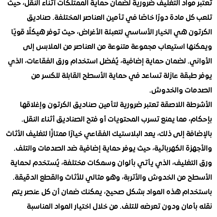
واد التغليف ضرورية لضمان حماية الممتلكات أثناء النقل، حيث
 مادة دورًا خاصًا في تأمين العناصر المختلفة. صناديق
 هي الخيار الأساسي لتعبئة الأغراض، حيث توفر هيكلًا قويًا
ا استيعاب مجموعة متنوعة من العناصر من الملابس إلى
ي. لضمان حماية إضافية، يُفضل استخدام ورق الفقاعات، الذي
بقة عازلة تساعد في حماية الأسطح القابلة للكسر من
ت والخدوش.
 اللاصقة تعتبر ضرورية لتأمين صناديق الكرتون وإغلاقها
 مما يمنع تسرب المحتويات أو فتح الصناديق أثناء النقل.
ة إلى ذلك، يعد البلاستيك الفقاعي خيارًا ممتازًا لتغليف الأثاث
ة الكهربائية، حيث يوفر حماية إضافية ضد الصدمات والتلف.
تغليف، الذي يأتي بألوان وسمكات مختلفة، يُستخدم لحماية
 من الخدوش والأتربة، وهو مثالي للأثاث والقطع الدقيقة.
ام هذه المواد بشكل صحيح، يمكنك ضمان أن كل عنصر يتم
مان ودون تعرضه للتلف. من خلال اختيار المواد المناسبة