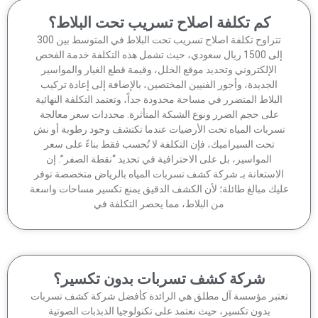
كم تكلفة اصلاح تسريب تحت البلاط؟
تتراوح تكلفة اصلاح تسريب تحت البلاط في المتوسط بين 300
إلى 1500 ريال سعودي، حيث تشمل هذه التكلفة خدمة الفحص
الإلكتروني وتحديد موقع الخلل، وقيمة قطع الغيار والمواسير
الجديدة، وأجور الفنيين المختصين، بالإضافة إلى إعادة تركيب
لبلاط المتضرر في مساحة محدودة جداً، وتعتمد التكلفة النهائية
على حجم الضرر ونوع الشبكة المتأثرة. محددات سعر معالجة
سربات المياه تحت الأرضيات عندما تكتشف وجود رطوبة أو نش
تحت السيراميك، فإن التكلفة لا تُحسب فقط بناءً على سعر
المواسير، بل على الاحترافية في تحديد “نقطة الصفر”. إن
لاستعانة بـ شركة كشف تسربات المياه بالرياض متخصصة توفر
يك مبالغ طائلة؛ لأن الكشف الدقيق يمنع تكسير مساحات واسعة
من البلاط، مما يحصر التكلفة في
شركة كشف تسربات بدون تكسير؟
تبر مؤسسة آل مطلق هي الرائدة كأفضل شركة كشف تسربات
بدون تكسير، حيث نعتمد على تكنولوجيا الذبذبات الصوتية