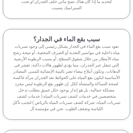
لتحديد ما إذا كان هناك نضح مائي خلف الجدران أو تحت
السيراميك يتسبب
سبب بقع الماء في الجدار؟
عود سبب بقع الماء في الجدار بشكل رئيسي إلى وجود تسربات
اه داخلية في مواسير التغذية أو الصرف المخفية، أو نتيجة رشح
ياه الأمطار من خلال شقوق السطح، أو بسبب الرطوبة الأرضية
لتي تنتقل عبر الجدران، مما يؤدي لظهور هالات داكنة، تقشر في
دهانات، وتكون أملاح بيضاء تضر بالبنية الإنشائية للمبنى. المصادر
أساسية لتكون بقع المياه على الحوائط تعد الجدران مرآة عاكسة
صحة السباكة والمنشأة ككل. إن ظهور بقع الرطوبة ليس مجرد
مشكلة جمالية، بل هو إنذار بوجود خلل عميق يتطلب تدخل
متخصصين في خدمات كشف تسربات المياه ( خدمات كشف
ربات المياه، شركة كشف تسربات المياه بالرياض ) لتجنب تآكل
اللياسة وضعف الطوب. نحن في مؤسسة آل