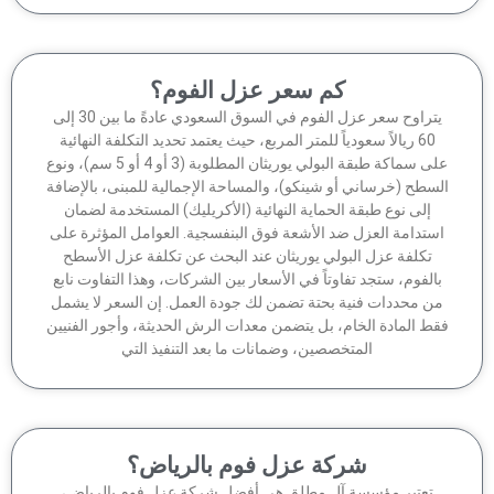
كم سعر عزل الفوم؟
يتراوح سعر عزل الفوم في السوق السعودي عادةً ما بين 30 إلى
60 ريالاً سعودياً للمتر المربع، حيث يعتمد تحديد التكلفة النهائية
على سماكة طبقة البولي يوريثان المطلوبة (3 أو 4 أو 5 سم)، ونوع
سطح (خرساني أو شينكو)، والمساحة الإجمالية للمبنى، بالإضافة
إلى نوع طبقة الحماية النهائية (الأكريليك) المستخدمة لضمان
ستدامة العزل ضد الأشعة فوق البنفسجية. العوامل المؤثرة على
تكلفة عزل البولي يوريثان عند البحث عن تكلفة عزل الأسطح
الفوم، ستجد تفاوتاً في الأسعار بين الشركات، وهذا التفاوت نابع
ن محددات فنية بحتة تضمن لك جودة العمل. إن السعر لا يشمل
ط المادة الخام، بل يتضمن معدات الرش الحديثة، وأجور الفنيين
المتخصصين، وضمانات ما بعد التنفيذ التي
شركة عزل فوم بالرياض؟
تعتبر مؤسسة آل مطلق هي أفضل شركة عزل فوم بالرياض،