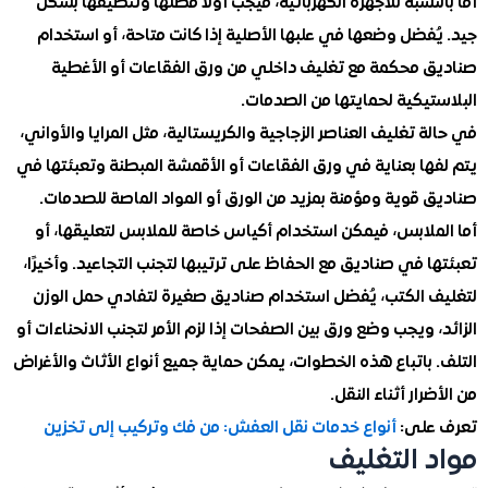
نسبة للأجهزة الكهربائية، فيجب أولاً فصلها وتنظيفها بشكل
فضل وضعها في علبها الأصلية إذا كانت متاحة، أو استخدام
 محكمة مع تغليف داخلي من ورق الفقاعات أو الأغطية
يكية لحمايتها من الصدمات.
 تغليف العناصر الزجاجية والكريستالية، مثل المرايا والأواني،
ا بعناية في ورق الفقاعات أو الأقمشة المبطنة وتعبئتها في
قوية ومؤمنة بمزيد من الورق أو المواد الماصة للصدمات.
ملابس، فيمكن استخدام أكياس خاصة للملابس لتعليقها، أو
 في صناديق مع الحفاظ على ترتيبها لتجنب التجاعيد. وأخيرًا،
 الكتب، يُفضل استخدام صناديق صغيرة لتفادي حمل الوزن
 ويجب وضع ورق بين الصفحات إذا لزم الأمر لتجنب الانحناءات أو
باتباع هذه الخطوات، يمكن حماية جميع أنواع الأثاث والأغراض
رار أثناء النقل.
على:
أنواع خدمات نقل العفش: من فك وتركيب إلى تخزين
 التغليف