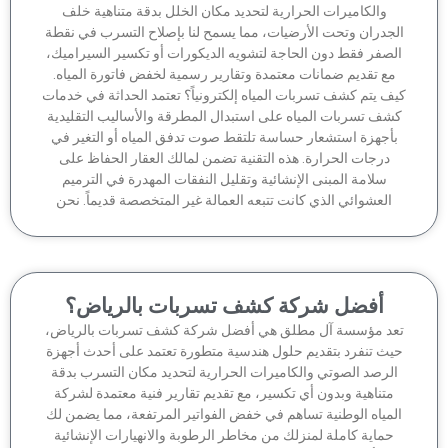
والكاميرات الحرارية لتحديد مكان الخلل بدقة متناهية خلف
جدران وتحت الأرضيات، مما يسمح لنا بإصلاح التسرب في نقطة
لصفر فقط دون الحاجة لتشويه الديكورات أو تكسير السيراميك،
مع تقديم ضمانات معتمدة وتقارير رسمية لخفض فاتورة المياه.
ف يتم كشف تسربات المياه إلكترونياً؟ تعتمد الحداثة في خدمات
شف تسربات المياه على استبدال المطرقة والأساليب التقليدية
أجهزة استشعار حساسة تلتقط صوت تدفق المياه أو التغير في
درجات الحرارة. هذه التقنية تضمن لمالك العقار الحفاظ على
سلامة المبنى الإنشائية وتقليل النفقات المهدرة في الترميم
العشوائي الذي كانت تتبعه العمالة غير المتخصصة قديماً. نحن
أفضل شركة كشف تسربات بالرياض؟
عد مؤسسة آل مطلق هي أفضل شركة كشف تسربات بالرياض،
يث تنفرد بتقديم حلول هندسية متطورة تعتمد على أحدث أجهزة
لرصد الصوتي والكاميرات الحرارية لتحديد مكان التسرب بدقة
متناهية وبدون أي تكسير، مع تقديم تقارير فنية معتمدة لشركة
لمياه الوطنية تساهم في خفض الفواتير المرتفعة، مما يضمن لك
حماية كاملة لمنزلك من مخاطر الرطوبة والانهيارات الإنشائية