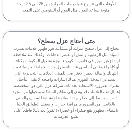
الأوقات التي تتراوح فيها درجات الحرارة بين 25 إلى 35 درجة
مئوية يساعد المواد مثل الفوم أو البيتومين على التمدد
متى أحتاج عزل سطح؟
حتاج إلى عزل سطح منزلك أو منشأتك فور ظهور علامات تسرب
لمياه مثل الرطوبة والنش أو تقشر الدهانات، وكذلك عند ملاحظة
تفاع غير مبرر في فاتورة الكهرباء نتيجة تشغيل المكيفات بكثافة،
 كإجراء وقائي أساسي عند بناء منزل جديد لحماية الخرسانة من
لتهالك وإطالة العمر الافتراضي للمبنى. العلامات التحذيرية التي
تستدعي التدخل الفوري هناك إشارات واضحة لا تقبل التأجيل
برك بضرورة الاستعانة بخدمات شركة عزل بالرياض متخصصة.
مال هذه العلامات قد يؤدي إلى تفاقم المشكلة وتحولها من مجرد
تسرب بسيط إلى خطر يهدد السلامة الإنشائية للسقف والمبنى
بالكامل. من الضروري مراقبة جدران وأسقف الطوابق العليا
انتظام؛ فظهور بقع صفراء أو خضراء (عفن) يعد دليلاً قاطعاً على
تشبع الخرسانة