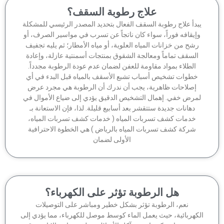
علاج رطوبة السقف؟
بدأ علاج رطوبة السقف الفعال بتحديد المصدر الرئيسي للمشكلة
إيقافه فوراً، سواء كان ناتجاً عن تسرب في مواسير الصرف، أو
شح من خزانات المياه العلوية، أو مياه الأمطار؛ ثم يليه تجفيف
السقف تماماً ومعالجة الشقوق بمنتجات أسمنتية عازلة، وإعادة
الطلاء بمواد مقاومة للعفن لضمان عدم عودة الرطوبة مجدداً.
خطوات تشخيص أسباب تشبع الأسقف بالمياه قبل البدء في أي
إصلاحات ظاهرية، يجب أن ندرك أن الرطوبة هي مجرد عرض
مرض خفي. إهمال التشخيص الدقيق يؤدي إلى ضياع الأموال في
دهانات جديدة ستتقشر بعد أسابيع قليلة. لذا، فإن الاستعانة بـ
خدمات كشف تسربات المياه ( خدمات كشف تسربات المياه،
شركة كشف تسربات المياه بالرياض ) هي الخطوة الاحترافية
الأولى لضمان
هل الرطوبة تؤثر على الكهرباء؟
نعم، الرطوبة تؤثر بشكل خطير ومباشر على التوصيلات
كهربائية، حيث يعمل الماء كوسط موصل للكهرباء، مما يؤدي إلى