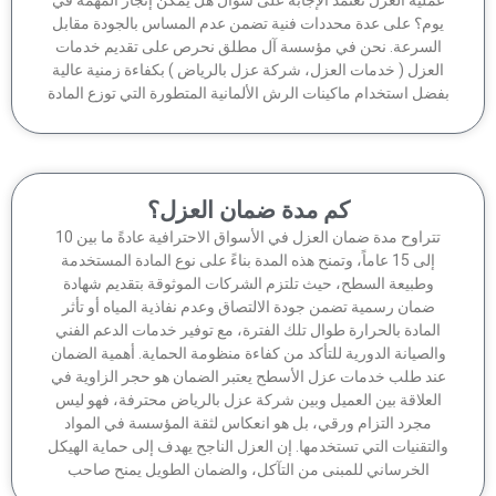
وم؟ على عدة محددات فنية تضمن عدم المساس بالجودة مقابل
لسرعة. نحن في مؤسسة آل مطلق نحرص على تقديم خدمات
لعزل ( خدمات العزل، شركة عزل بالرياض ) بكفاءة زمنية عالية
ضل استخدام ماكينات الرش الألمانية المتطورة التي توزع المادة
كم مدة ضمان العزل؟
تتراوح مدة ضمان العزل في الأسواق الاحترافية عادةً ما بين 10
إلى 15 عاماً، وتمنح هذه المدة بناءً على نوع المادة المستخدمة
وطبيعة السطح، حيث تلتزم الشركات الموثوقة بتقديم شهادة
ضمان رسمية تضمن جودة الالتصاق وعدم نفاذية المياه أو تأثر
لمادة بالحرارة طوال تلك الفترة، مع توفير خدمات الدعم الفني
الصيانة الدورية للتأكد من كفاءة منظومة الحماية. أهمية الضمان
ند طلب خدمات عزل الأسطح يعتبر الضمان هو حجر الزاوية في
لعلاقة بين العميل وبين شركة عزل بالرياض محترفة، فهو ليس
مجرد التزام ورقي، بل هو انعكاس لثقة المؤسسة في المواد
لتقنيات التي تستخدمها. إن العزل الناجح يهدف إلى حماية الهيكل
الخرساني للمبنى من التآكل، والضمان الطويل يمنح صاحب