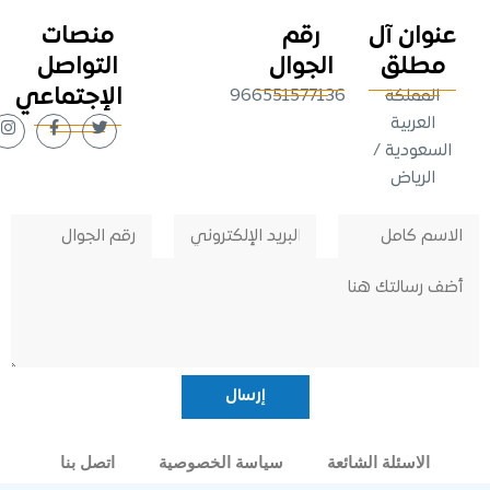
وان آل
رقم
منصات
طلق
الجوال
التواصل
الإجتماعي
لمملكة
966551577136
لعربية
عودية /
لرياض
الاسئلة الشائعة
سياسة الخصوصية
اتصل بنا