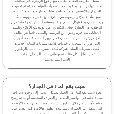
تتمثل الطريقة الفعالة لضمان منع رجوع الرطوبة في معالجة
سبباتها من الجذور عبر إصلاح تسربات المياه الخفية، ثم تجفيف
الجدران والأسقف تماماً، وتطبيق طبقات عازلة مائية متخصصة
منع نفاذ الأملاح والرطوبة مرة أخرى، مع الالتزام بتهوية المكان
داً لضمان بقاء هيكل المبنى جافاً ومستقراً. استراتيجية منع تكرار
لرطوبة في المنازل يعاني الكثيرون من عودة بقع الأملاح وتقشر
الدهانات بعد فترة وجيزة من الترميم، والسبب دائماً هو معالجة
لعرَض وترك المرض. لضمان عدم ظهور المشكلة مجدداً، يجب
البدء فوراً بالاستعانة بـ خدمات كشف تسربات المياه ( خدمات
كشف تسربات المياه، شركة كشف تسربات المياه بالرياض )
لتحديد ما إذا كان هناك نضح مائي خلف الجدران أو تحت
السيراميك يتسبب
سبب بقع الماء في الجدار؟
عود سبب بقع الماء في الجدار بشكل رئيسي إلى وجود تسربات
اه داخلية في مواسير التغذية أو الصرف المخفية، أو نتيجة رشح
ياه الأمطار من خلال شقوق السطح، أو بسبب الرطوبة الأرضية
لتي تنتقل عبر الجدران، مما يؤدي لظهور هالات داكنة، تقشر في
دهانات، وتكون أملاح بيضاء تضر بالبنية الإنشائية للمبنى. المصادر