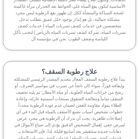
أساسية لتكون بقع المياه على الحوائط تعد الجدران مرآة عاكسة
صحة السباكة والمنشأة ككل. إن ظهور بقع الرطوبة ليس مجرد
مشكلة جمالية، بل هو إنذار بوجود خلل عميق يتطلب تدخل
متخصصين في خدمات كشف تسربات المياه ( خدمات كشف
ربات المياه، شركة كشف تسربات المياه بالرياض ) لتجنب تآكل
اللياسة وضعف الطوب. نحن في مؤسسة آل
علاج رطوبة السقف؟
بدأ علاج رطوبة السقف الفعال بتحديد المصدر الرئيسي للمشكلة
إيقافه فوراً، سواء كان ناتجاً عن تسرب في مواسير الصرف، أو
شح من خزانات المياه العلوية، أو مياه الأمطار؛ ثم يليه تجفيف
السقف تماماً ومعالجة الشقوق بمنتجات أسمنتية عازلة، وإعادة
الطلاء بمواد مقاومة للعفن لضمان عدم عودة الرطوبة مجدداً.
خطوات تشخيص أسباب تشبع الأسقف بالمياه قبل البدء في أي
إصلاحات ظاهرية، يجب أن ندرك أن الرطوبة هي مجرد عرض
مرض خفي. إهمال التشخيص الدقيق يؤدي إلى ضياع الأموال في
دهانات جديدة ستتقشر بعد أسابيع قليلة. لذا، فإن الاستعانة بـ
خدمات كشف تسربات المياه ( خدمات كشف تسربات المياه،