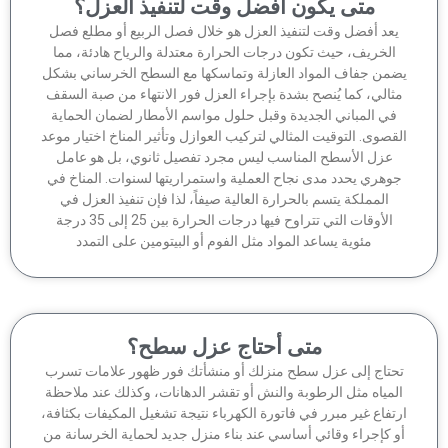
متى يكون أفضل وقت لتنفيذ العزل؟
عد أفضل وقت لتنفيذ العزل هو خلال فصل الربيع أو مطلع فصل
الخريف، حيث تكون درجات الحرارة معتدلة والرياح هادئة، مما
من جفاف المواد العازلة وتماسكها مع السطح الخرساني بشكل
ثالي، كما يُنصح بشدة بإجراء العزل فور الانتهاء من صبة السقف
في المباني الجديدة وقبل حلول مواسم الأمطار لضمان الحماية
قصوى. التوقيت المثالي لتركيب العوازل وتأثير المناخ اختيار موعد
عزل الأسطح المناسب ليس مجرد تفصيل ثانوي، بل هو عامل
وهري يحدد مدى نجاح العملية واستمراريتها لسنوات. المناخ في
المملكة يتسم بالحرارة العالية صيفاً، لذا فإن تنفيذ العزل في
الأوقات التي تتراوح فيها درجات الحرارة بين 25 إلى 35 درجة
مئوية يساعد المواد مثل الفوم أو البيتومين على التمدد
متى أحتاج عزل سطح؟
حتاج إلى عزل سطح منزلك أو منشأتك فور ظهور علامات تسرب
لمياه مثل الرطوبة والنش أو تقشر الدهانات، وكذلك عند ملاحظة
تفاع غير مبرر في فاتورة الكهرباء نتيجة تشغيل المكيفات بكثافة،
 كإجراء وقائي أساسي عند بناء منزل جديد لحماية الخرسانة من