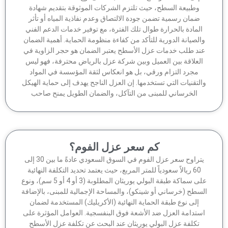
وطبيعة السطح، حيث تلتزم الشركات الموثوقة بتقديم شهادة
ضمان رسمية تضمن جودة الالتصاق وعدم نفاذية المياه أو تأثر
لمادة بالحرارة طوال تلك الفترة، مع توفير خدمات الدعم الفني
الصيانة الدورية للتأكد من كفاءة منظومة الحماية. أهمية الضمان
ند طلب خدمات عزل الأسطح يعتبر الضمان هو حجر الزاوية في
لعلاقة بين العميل وبين شركة عزل بالرياض محترفة، فهو ليس
مجرد التزام ورقي، بل هو انعكاس لثقة المؤسسة في المواد
لتقنيات التي تستخدمها. إن العزل الناجح يهدف إلى حماية الهيكل
الخرساني للمبنى من التآكل، والضمان الطويل يمنح صاحب
كم سعر عزل الفوم؟
يتراوح سعر عزل الفوم في السوق السعودي عادةً ما بين 30 إلى
60 ريالاً سعودياً للمتر المربع، حيث يعتمد تحديد التكلفة النهائية
على سماكة طبقة البولي يوريثان المطلوبة (3 أو 4 أو 5 سم)، ونوع
سطح (خرساني أو شينكو)، والمساحة الإجمالية للمبنى، بالإضافة
إلى نوع طبقة الحماية النهائية (الأكريليك) المستخدمة لضمان
ستدامة العزل ضد الأشعة فوق البنفسجية. العوامل المؤثرة على
تكلفة عزل البولي يوريثان عند البحث عن تكلفة عزل الأسطح