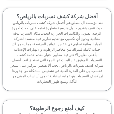
أفضل شركة كشف تسربات بالرياض؟
عد مؤسسة آل مطلق هي أفضل شركة كشف تسربات بالرياض،
يث تنفرد بتقديم حلول هندسية متطورة تعتمد على أحدث أجهزة
لرصد الصوتي والكاميرات الحرارية لتحديد مكان التسرب بدقة
متناهية وبدون أي تكسير، مع تقديم تقارير فنية معتمدة لشركة
لمياه الوطنية تساهم في خفض الفواتير المرتفعة، مما يضمن لك
حماية كاملة لمنزلك من مخاطر الرطوبة والانهيارات الإنشائية
بأعلى معايير الاحترافية. معايير اختيار مقدم خدمة كشف
لتسربات الموثوق عند البحث عن الجهة التي تستحق لقب أفضل
كة كشف تسربات بالرياض، يجب ألا يقتصر التركيز على السعر
حسب، بل على القدرة الفنية في تشخيص المشكلة من جذورها.
ن كشف التسربات هو عملية استباقية تحمي أساسات المبنى من
التآكل وتمنع ظهور الفطريات
كيف أمنع رجوع الرطوبة؟