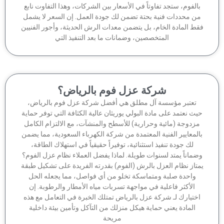
الفوم، ستجد تفاوتاً في الأسعار بين الشركات، وهذا التفاوت نابع
ن محددات فنية بحتة تضمن لك جودة العمل. إن السعر لا يشمل
ط المادة الخام، بل يتضمن معدات الرش الحديثة، وأجور الفنيين
المتخصصين، وضمانات ما بعد التنفيذ التي
شركة عزل فوم بالرياض؟
تعتبر مؤسسة آل مطلق هي أفضل شركة عزل فوم بالرياض،
ث نعتمد على مادة البولي يوريثان عالية الكثافة التي توفر حماية
زدوجة (مائية وحرارية) للأسطح والمنشآت، مع الالتزام الكامل
لمعايير الفنية المعتمدة من شركة الكهرباء السعودية، مما يضمن
لك جودة تنفيذ استثنائية، توفيراً حقيقياً في استهلاك الطاقة،
ماناً يمتد لسنوات طويلة. لماذا يفضل العملاء نظام عزل الفوم؟
تاز نظام العزل بالرش (الفوم) بقدرته الفريدة على تشكيل طبقة
واحدة صلبة ومتماسكة تخلو من أي فواصل، مما يجعله الحل
الأكثر فاعلية في مواجهة تسربات مياه الأمطار والرطوبة. إن
ختيارك لـ شركة عزل بالرياض تمتلك الخبرة في التعامل مع هذه
المادة يعني حماية هيكل منزلك من التآكل وتأمين بيئة داخلية
مريحة