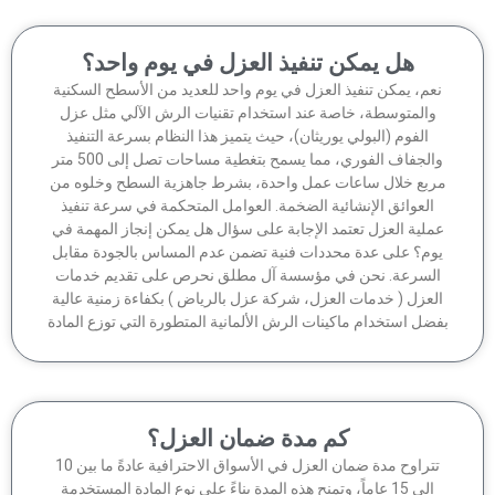
هل يمكن تنفيذ العزل في يوم واحد؟
عم، يمكن تنفيذ العزل في يوم واحد للعديد من الأسطح السكنية
والمتوسطة، خاصة عند استخدام تقنيات الرش الآلي مثل عزل
الفوم (البولي يوريثان)، حيث يتميز هذا النظام بسرعة التنفيذ
والجفاف الفوري، مما يسمح بتغطية مساحات تصل إلى 500 متر
ربع خلال ساعات عمل واحدة، بشرط جاهزية السطح وخلوه من
العوائق الإنشائية الضخمة. العوامل المتحكمة في سرعة تنفيذ
ملية العزل تعتمد الإجابة على سؤال هل يمكن إنجاز المهمة في
وم؟ على عدة محددات فنية تضمن عدم المساس بالجودة مقابل
لسرعة. نحن في مؤسسة آل مطلق نحرص على تقديم خدمات
لعزل ( خدمات العزل، شركة عزل بالرياض ) بكفاءة زمنية عالية
ضل استخدام ماكينات الرش الألمانية المتطورة التي توزع المادة
كم مدة ضمان العزل؟
تتراوح مدة ضمان العزل في الأسواق الاحترافية عادةً ما بين 10
إلى 15 عاماً، وتمنح هذه المدة بناءً على نوع المادة المستخدمة