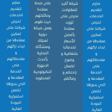
صارم
على صحة
ارم
شركة أكيد
لتقديم
عملاءنا
قديم
للمقاولات
الخدمات،
وعائلاتهم
دمات،
نحرص على
تحرص
حيث نقوم
حرص
تزويد
شركتنا على
بعمل صيانة
نا على
عملاءنا
تمكين
دورية
مكين
بأفضل
عملاءها من
لمنزلك
ءها من
الأسعار
ابداء ارائهم
ومنشأتك
ء ارائهم
لخدماتنا
و
التجارية
و
بشفافية و
ملاحظاتهم
بأحدث
حظاتهم
وضوح
على
الاجهزة
لى
لضمان
الخدمة
التكنولوجية
خدمة
راحتكم و
المقدمة و
المتطوره.
قدمة و
رضائكم.
التي بدورها
 بدورها
تضمن
ضمن
استمرارية
مرارية
الجودة
جودة
العالية..
الية..