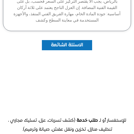
بالرياض، يجب ألا يقتصر التركيز على السعر فحسب، بل على
القيمة الفنية المضافة. إن العزل الناجح يعتمد على ثلاثة أركان
اسية: جودة المادة الخام، مهارة الفريق الفني المنفذ، والأجهزة
المستخدمة في معاينة السطح وكشف
الاسئلة الشائعة
تفسار أو لـ
طلب خدمة
(كشف تسربات، عزل، تسليك مجاري ،
تنظيف منازل
، تخزين ونقل عفش، صيانة وترميم).