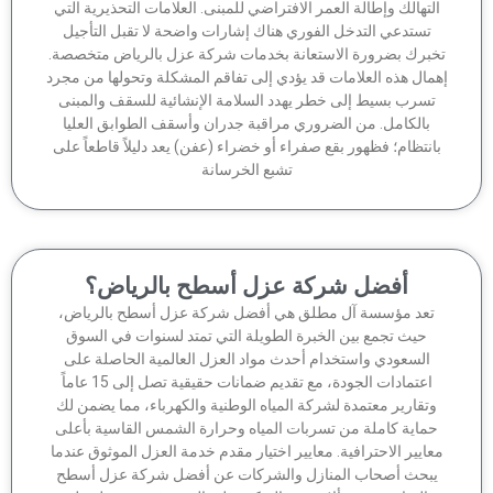
لتهالك وإطالة العمر الافتراضي للمبنى. العلامات التحذيرية التي
تستدعي التدخل الفوري هناك إشارات واضحة لا تقبل التأجيل
برك بضرورة الاستعانة بخدمات شركة عزل بالرياض متخصصة.
مال هذه العلامات قد يؤدي إلى تفاقم المشكلة وتحولها من مجرد
تسرب بسيط إلى خطر يهدد السلامة الإنشائية للسقف والمبنى
بالكامل. من الضروري مراقبة جدران وأسقف الطوابق العليا
انتظام؛ فظهور بقع صفراء أو خضراء (عفن) يعد دليلاً قاطعاً على
تشبع الخرسانة
أفضل شركة عزل أسطح بالرياض؟
تعد مؤسسة آل مطلق هي أفضل شركة عزل أسطح بالرياض،
حيث تجمع بين الخبرة الطويلة التي تمتد لسنوات في السوق
السعودي واستخدام أحدث مواد العزل العالمية الحاصلة على
اعتمادات الجودة، مع تقديم ضمانات حقيقية تصل إلى 15 عاماً
وتقارير معتمدة لشركة المياه الوطنية والكهرباء، مما يضمن لك
ماية كاملة من تسربات المياه وحرارة الشمس القاسية بأعلى
عايير الاحترافية. معايير اختيار مقدم خدمة العزل الموثوق عندما
بحث أصحاب المنازل والشركات عن أفضل شركة عزل أسطح