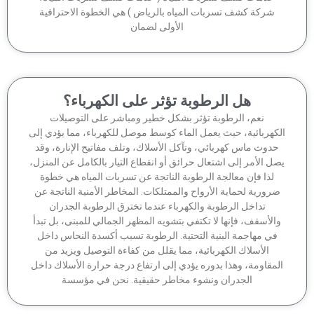
شركة كشف تسربات المياه بالرياض ) هي الخطوة الاحترافية
الأولى لضمان
هل الرطوبة تؤثر على الكهرباء؟
نعم، الرطوبة تؤثر بشكل خطير ومباشر على التوصيلات
كهربائية، حيث يعمل الماء كوسط موصل للكهرباء، مما يؤدي إلى
دوث ماس كهربائي، وتآكل الأسلاك، وتلف مفاتيح الإنارة، وقد
ل الأمر إلى اشتعال حرائق أو انقطاع التيار بالكامل عن المنزل،
لذا فإن معالجة الرطوبة الناتجة عن تسربات المياه هي خطوة
رورية لحماية الأرواح والممتلكات. المخاطر الأمنية الناتجة عن
تداخل الرطوبة والكهرباء عندما تخترق الرطوبة الجدران
الأسقف، فإنها لا تكتفي بتشويه المظهر الجمالي للمبنى، بل تبدأ
في مهاجمة البنية التحتية. الرطوبة تسبب أكسدة النحاس داخل
الأسلاك الكهربائية، مما يقلل من كفاءة التوصيل ويزيد من
مقاومة، وهذا بدوره يؤدي إلى ارتفاع درجة حرارة الأسلاك داخل
الجدران ونشوء مخاطر حقيقية. نحن في مؤسسة