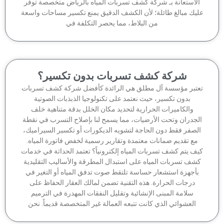
لاستعانة بـ شركة كشف تسربات المياه بالرياض متخصصة توفر
يك مبالغ طائلة؛ لأن الكشف الدقيق يمنع تكسير مساحات واسعة
من البلاط، مما يحصر التكلفة في
شركة كشف تسربات بدون تكسير؟
تبر مؤسسة آل مطلق هي الرائدة كأفضل شركة كشف تسربات
بدون تكسير، حيث نعتمد على تكنولوجيا الذبذبات الصوتية
والكاميرات الحرارية لتحديد مكان الخلل بدقة متناهية خلف
جدران وتحت الأرضيات، مما يسمح لنا بإصلاح التسرب في نقطة
لصفر فقط دون الحاجة لتشويه الديكورات أو تكسير السيراميك،
مع تقديم ضمانات معتمدة وتقارير رسمية لخفض فاتورة المياه.
ف يتم كشف تسربات المياه إلكترونياً؟ تعتمد الحداثة في خدمات
شف تسربات المياه على استبدال المطرقة والأساليب التقليدية
أجهزة استشعار حساسة تلتقط صوت تدفق المياه أو التغير في
درجات الحرارة. هذه التقنية تضمن لمالك العقار الحفاظ على
سلامة المبنى الإنشائية وتقليل النفقات المهدرة في الترميم
العشوائي الذي كانت تتبعه العمالة غير المتخصصة قديماً. نحن