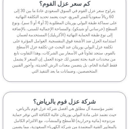
كم سعر عزل الفوم؟
يتراوح سعر عزل الفوم في السوق السعودي عادةً ما بين 30 إلى
60 ريالاً سعودياً للمتر المربع، حيث يعتمد تحديد التكلفة النهائية
على سماكة طبقة البولي يوريثان المطلوبة (3 أو 4 أو 5 سم)، ونوع
سطح (خرساني أو شينكو)، والمساحة الإجمالية للمبنى، بالإضافة
إلى نوع طبقة الحماية النهائية (الأكريليك) المستخدمة لضمان
ستدامة العزل ضد الأشعة فوق البنفسجية. العوامل المؤثرة على
تكلفة عزل البولي يوريثان عند البحث عن تكلفة عزل الأسطح
الفوم، ستجد تفاوتاً في الأسعار بين الشركات، وهذا التفاوت نابع
ن محددات فنية بحتة تضمن لك جودة العمل. إن السعر لا يشمل
ط المادة الخام، بل يتضمن معدات الرش الحديثة، وأجور الفنيين
المتخصصين، وضمانات ما بعد التنفيذ التي
شركة عزل فوم بالرياض؟
تعتبر مؤسسة آل مطلق هي أفضل شركة عزل فوم بالرياض،
ث نعتمد على مادة البولي يوريثان عالية الكثافة التي توفر حماية
زدوجة (مائية وحرارية) للأسطح والمنشآت، مع الالتزام الكامل
لمعايير الفنية المعتمدة من شركة الكهرباء السعودية، مما يضمن