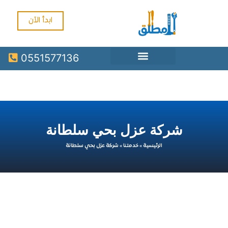
ابدأ الآن
0551577136
شركة عزل بحي سلطانة
الرئيسية
»
خدمتنا
»
شركة عزل بحي سلطانة