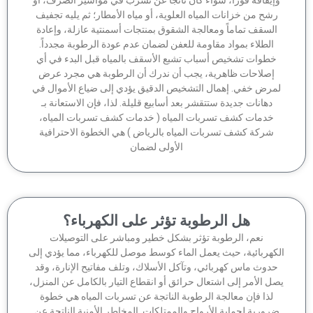
شح من خزانات المياه العلوية، أو مياه الأمطار؛ ثم يليه تجفيف
السقف تماماً ومعالجة الشقوق بمنتجات أسمنتية عازلة، وإعادة
الطلاء بمواد مقاومة للعفن لضمان عدم عودة الرطوبة مجدداً.
خطوات تشخيص أسباب تشبع الأسقف بالمياه قبل البدء في أي
إصلاحات ظاهرية، يجب أن ندرك أن الرطوبة هي مجرد عرض
مرض خفي. إهمال التشخيص الدقيق يؤدي إلى ضياع الأموال في
دهانات جديدة ستتقشر بعد أسابيع قليلة. لذا، فإن الاستعانة بـ
خدمات كشف تسربات المياه ( خدمات كشف تسربات المياه،
شركة كشف تسربات المياه بالرياض ) هي الخطوة الاحترافية
الأولى لضمان
هل الرطوبة تؤثر على الكهرباء؟
نعم، الرطوبة تؤثر بشكل خطير ومباشر على التوصيلات
كهربائية، حيث يعمل الماء كوسط موصل للكهرباء، مما يؤدي إلى
دوث ماس كهربائي، وتآكل الأسلاك، وتلف مفاتيح الإنارة، وقد
ل الأمر إلى اشتعال حرائق أو انقطاع التيار بالكامل عن المنزل،
لذا فإن معالجة الرطوبة الناتجة عن تسربات المياه هي خطوة
رورية لحماية الأرواح والممتلكات. المخاطر الأمنية الناتجة عن