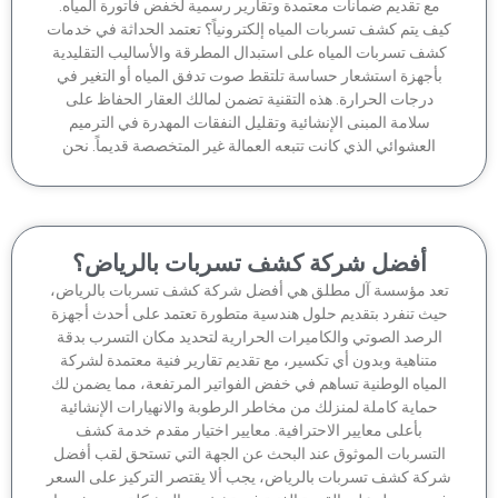
مع تقديم ضمانات معتمدة وتقارير رسمية لخفض فاتورة المياه.
ف يتم كشف تسربات المياه إلكترونياً؟ تعتمد الحداثة في خدمات
شف تسربات المياه على استبدال المطرقة والأساليب التقليدية
أجهزة استشعار حساسة تلتقط صوت تدفق المياه أو التغير في
درجات الحرارة. هذه التقنية تضمن لمالك العقار الحفاظ على
سلامة المبنى الإنشائية وتقليل النفقات المهدرة في الترميم
العشوائي الذي كانت تتبعه العمالة غير المتخصصة قديماً. نحن
أفضل شركة كشف تسربات بالرياض؟
عد مؤسسة آل مطلق هي أفضل شركة كشف تسربات بالرياض،
يث تنفرد بتقديم حلول هندسية متطورة تعتمد على أحدث أجهزة
لرصد الصوتي والكاميرات الحرارية لتحديد مكان التسرب بدقة
متناهية وبدون أي تكسير، مع تقديم تقارير فنية معتمدة لشركة
لمياه الوطنية تساهم في خفض الفواتير المرتفعة، مما يضمن لك
حماية كاملة لمنزلك من مخاطر الرطوبة والانهيارات الإنشائية
بأعلى معايير الاحترافية. معايير اختيار مقدم خدمة كشف
لتسربات الموثوق عند البحث عن الجهة التي تستحق لقب أفضل
كة كشف تسربات بالرياض، يجب ألا يقتصر التركيز على السعر