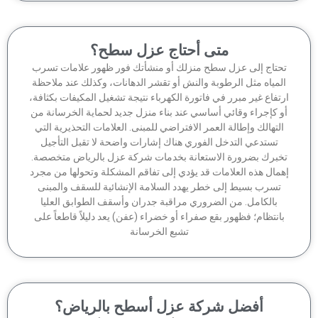
متى أحتاج عزل سطح؟
حتاج إلى عزل سطح منزلك أو منشأتك فور ظهور علامات تسرب
لمياه مثل الرطوبة والنش أو تقشر الدهانات، وكذلك عند ملاحظة
تفاع غير مبرر في فاتورة الكهرباء نتيجة تشغيل المكيفات بكثافة،
 كإجراء وقائي أساسي عند بناء منزل جديد لحماية الخرسانة من
لتهالك وإطالة العمر الافتراضي للمبنى. العلامات التحذيرية التي
تستدعي التدخل الفوري هناك إشارات واضحة لا تقبل التأجيل
برك بضرورة الاستعانة بخدمات شركة عزل بالرياض متخصصة.
مال هذه العلامات قد يؤدي إلى تفاقم المشكلة وتحولها من مجرد
تسرب بسيط إلى خطر يهدد السلامة الإنشائية للسقف والمبنى
بالكامل. من الضروري مراقبة جدران وأسقف الطوابق العليا
انتظام؛ فظهور بقع صفراء أو خضراء (عفن) يعد دليلاً قاطعاً على
تشبع الخرسانة
أفضل شركة عزل أسطح بالرياض؟