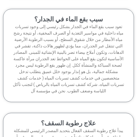
سبب بقع الماء في الجدار؟
عود سبب بقع الماء في الجدار بشكل رئيسي إلى وجود تسربات
اه داخلية في مواسير التغذية أو الصرف المخفية، أو نتيجة رشح
ياه الأمطار من خلال شقوق السطح، أو بسبب الرطوبة الأرضية
لتي تنتقل عبر الجدران، مما يؤدي لظهور هالات داكنة، تقشر في
دهانات، وتكون أملاح بيضاء تضر بالبنية الإنشائية للمبنى. المصادر
أساسية لتكون بقع المياه على الحوائط تعد الجدران مرآة عاكسة
صحة السباكة والمنشأة ككل. إن ظهور بقع الرطوبة ليس مجرد
مشكلة جمالية، بل هو إنذار بوجود خلل عميق يتطلب تدخل
متخصصين في خدمات كشف تسربات المياه ( خدمات كشف
ربات المياه، شركة كشف تسربات المياه بالرياض ) لتجنب تآكل
اللياسة وضعف الطوب. نحن في مؤسسة آل
علاج رطوبة السقف؟
بدأ علاج رطوبة السقف الفعال بتحديد المصدر الرئيسي للمشكلة
إيقافه فوراً، سواء كان ناتجاً عن تسرب في مواسير الصرف، أو