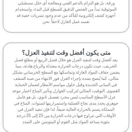
ورقة، بل هو التزام بالدعم الفني ومعالجة أي خلل مستقبلي.
الموثوقية تبدأ من الفحص الدقيق للسطح قبل البدء، واستخدام
أجهزة كشف إلكترونية للتأكد من عدم وجود تسربات خفية قد
تفسد عمل العازل لاحقاً. نحن
متى يكون أفضل وقت لتنفيذ العزل؟
عد أفضل وقت لتنفيذ العزل هو خلال فصل الربيع أو مطلع فصل
الخريف، حيث تكون درجات الحرارة معتدلة والرياح هادئة، مما
من جفاف المواد العازلة وتماسكها مع السطح الخرساني بشكل
ثالي، كما يُنصح بشدة بإجراء العزل فور الانتهاء من صبة السقف
في المباني الجديدة وقبل حلول مواسم الأمطار لضمان الحماية
قصوى. التوقيت المثالي لتركيب العوازل وتأثير المناخ اختيار موعد
عزل الأسطح المناسب ليس مجرد تفصيل ثانوي، بل هو عامل
وهري يحدد مدى نجاح العملية واستمراريتها لسنوات. المناخ في
المملكة يتسم بالحرارة العالية صيفاً، لذا فإن تنفيذ العزل في
الأوقات التي تتراوح فيها درجات الحرارة بين 25 إلى 35 درجة
مئوية يساعد المواد مثل الفوم أو البيتومين على التمدد