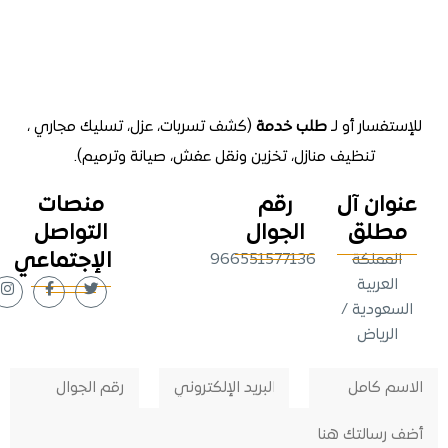
تفسار أو لـ
طلب خدمة
(كشف تسربات، عزل، تسليك مجاري ،
تنظيف منازل
، تخزين ونقل عفش، صيانة وترميم).
وان آل
رقم
منصات
طلق
الجوال
التواصل
الإجتماعي
لمملكة
966551577136
لعربية
عودية /
لرياض