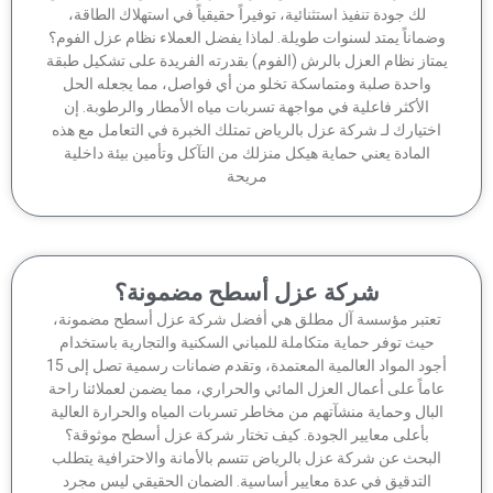
لك جودة تنفيذ استثنائية، توفيراً حقيقياً في استهلاك الطاقة،
ماناً يمتد لسنوات طويلة. لماذا يفضل العملاء نظام عزل الفوم؟
تاز نظام العزل بالرش (الفوم) بقدرته الفريدة على تشكيل طبقة
واحدة صلبة ومتماسكة تخلو من أي فواصل، مما يجعله الحل
الأكثر فاعلية في مواجهة تسربات مياه الأمطار والرطوبة. إن
ختيارك لـ شركة عزل بالرياض تمتلك الخبرة في التعامل مع هذه
المادة يعني حماية هيكل منزلك من التآكل وتأمين بيئة داخلية
مريحة
شركة عزل أسطح مضمونة؟
عتبر مؤسسة آل مطلق هي أفضل شركة عزل أسطح مضمونة،
حيث توفر حماية متكاملة للمباني السكنية والتجارية باستخدام
أجود المواد العالمية المعتمدة، وتقدم ضمانات رسمية تصل إلى 15
ماً على أعمال العزل المائي والحراري، مما يضمن لعملائنا راحة
لبال وحماية منشآتهم من مخاطر تسربات المياه والحرارة العالية
بأعلى معايير الجودة. كيف تختار شركة عزل أسطح موثوقة؟
لبحث عن شركة عزل بالرياض تتسم بالأمانة والاحترافية يتطلب
التدقيق في عدة معايير أساسية. الضمان الحقيقي ليس مجرد