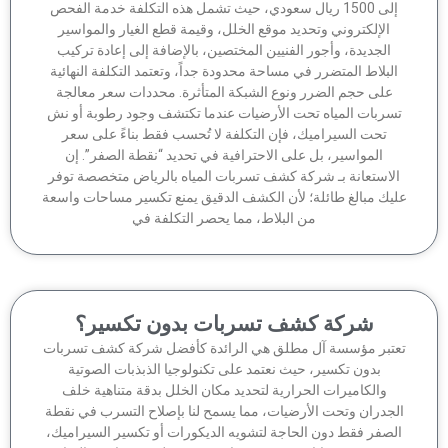
إلى 1500 ريال سعودي، حيث تشمل هذه التكلفة خدمة الفحص
الإلكتروني وتحديد موقع الخلل، وقيمة قطع الغيار والمواسير
الجديدة، وأجور الفنيين المختصين، بالإضافة إلى إعادة تركيب
لبلاط المتضرر في مساحة محدودة جداً، وتعتمد التكلفة النهائية
على حجم الضرر ونوع الشبكة المتأثرة. محددات سعر معالجة
سربات المياه تحت الأرضيات عندما تكتشف وجود رطوبة أو نش
تحت السيراميك، فإن التكلفة لا تُحسب فقط بناءً على سعر
المواسير، بل على الاحترافية في تحديد “نقطة الصفر”. إن
لاستعانة بـ شركة كشف تسربات المياه بالرياض متخصصة توفر
يك مبالغ طائلة؛ لأن الكشف الدقيق يمنع تكسير مساحات واسعة
من البلاط، مما يحصر التكلفة في
شركة كشف تسربات بدون تكسير؟
تبر مؤسسة آل مطلق هي الرائدة كأفضل شركة كشف تسربات
بدون تكسير، حيث نعتمد على تكنولوجيا الذبذبات الصوتية
والكاميرات الحرارية لتحديد مكان الخلل بدقة متناهية خلف
جدران وتحت الأرضيات، مما يسمح لنا بإصلاح التسرب في نقطة
لصفر فقط دون الحاجة لتشويه الديكورات أو تكسير السيراميك،