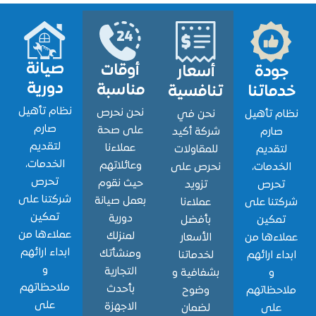
صيانة
أوقات
ودة
أسعار
دورية
مناسبة
اتنا
تنافسية
نظام تأهيل
نحن نحرص
 تأهيل
نحن في
صارم
على صحة
ارم
شركة أكيد
لتقديم
عملاءنا
قديم
للمقاولات
الخدمات،
وعائلاتهم
دمات،
نحرص على
تحرص
حيث نقوم
حرص
تزويد
شركتنا على
بعمل صيانة
نا على
عملاءنا
تمكين
دورية
مكين
بأفضل
عملاءها من
لمنزلك
ءها من
الأسعار
ابداء ارائهم
ومنشأتك
ء ارائهم
لخدماتنا
و
التجارية
و
بشفافية و
ملاحظاتهم
بأحدث
حظاتهم
وضوح
على
الاجهزة
لى
لضمان