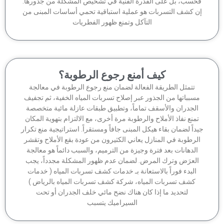
حسب، بل على القدرة الفنية في تشخيص المشكلة من جذورها.
ن كشف التسربات هو عملية استباقية تحمي أساسات المبنى من
التآكل وتمنع ظهور الفطريات
كيف أمنع رجوع الرطوبة؟
تتمثل الطريقة الفعالة لضمان منع رجوع الرطوبة في معالجة
سبباتها من الجذور عبر إصلاح تسربات المياه الخفية، ثم تجفيف
الجدران والأسقف تماماً، وتطبيق طبقات عازلة مائية متخصصة
منع نفاذ الأملاح والرطوبة مرة أخرى، مع الالتزام بتهوية المكان
داً لضمان بقاء هيكل المبنى جافاً ومستقراً. استراتيجية منع تكرار
لرطوبة في المنازل يعاني الكثيرون من عودة بقع الأملاح وتقشر
الدهانات بعد فترة وجيزة من الترميم، والسبب دائماً هو معالجة
لعرَض وترك المرض. لضمان عدم ظهور المشكلة مجدداً، يجب
البدء فوراً بالاستعانة بـ خدمات كشف تسربات المياه ( خدمات
كشف تسربات المياه، شركة كشف تسربات المياه بالرياض )
لتحديد ما إذا كان هناك نضح مائي خلف الجدران أو تحت
السيراميك يتسبب