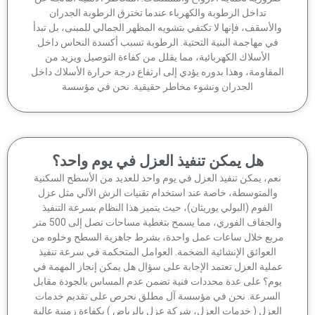
تداخل الرطوبة والكهرباء عندما تخترق الرطوبة الجدران
الأسقف، فإنها لا تكتفي بتشويه المظهر الجمالي للمبنى، بل تبدأ
في مهاجمة البنية التحتية. الرطوبة تسبب أكسدة النحاس داخل
الأسلاك الكهربائية، مما يقلل من كفاءة التوصيل ويزيد من
مقاومة، وهذا بدوره يؤدي إلى ارتفاع درجة حرارة الأسلاك داخل
الجدران ونشوء مخاطر حقيقية. نحن في مؤسسة
هل يمكن تنفيذ العزل في يوم واحد؟
عم، يمكن تنفيذ العزل في يوم واحد للعديد من الأسطح السكنية
والمتوسطة، خاصة عند استخدام تقنيات الرش الآلي مثل عزل
الفوم (البولي يوريثان)، حيث يتميز هذا النظام بسرعة التنفيذ
والجفاف الفوري، مما يسمح بتغطية مساحات تصل إلى 500 متر
ربع خلال ساعات عمل واحدة، بشرط جاهزية السطح وخلوه من
العوائق الإنشائية الضخمة. العوامل المتحكمة في سرعة تنفيذ
ملية العزل تعتمد الإجابة على سؤال هل يمكن إنجاز المهمة في
وم؟ على عدة محددات فنية تضمن عدم المساس بالجودة مقابل
لسرعة. نحن في مؤسسة آل مطلق نحرص على تقديم خدمات
لعزل ( خدمات العزل، شركة عزل بالرياض ) بكفاءة زمنية عالية