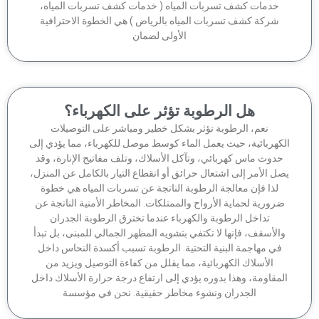
خدمات كشف تسربات المياه ( خدمات كشف تسربات المياه،
شركة كشف تسربات المياه بالرياض ) هي الخطوة الاحترافية
الأولى لضمان
هل الرطوبة تؤثر على الكهرباء؟
نعم، الرطوبة تؤثر بشكل خطير ومباشر على التوصيلات
كهربائية، حيث يعمل الماء كوسط موصل للكهرباء، مما يؤدي إلى
دوث ماس كهربائي، وتآكل الأسلاك، وتلف مفاتيح الإنارة، وقد
ل الأمر إلى اشتعال حرائق أو انقطاع التيار بالكامل عن المنزل،
لذا فإن معالجة الرطوبة الناتجة عن تسربات المياه هي خطوة
رورية لحماية الأرواح والممتلكات. المخاطر الأمنية الناتجة عن
تداخل الرطوبة والكهرباء عندما تخترق الرطوبة الجدران
الأسقف، فإنها لا تكتفي بتشويه المظهر الجمالي للمبنى، بل تبدأ
في مهاجمة البنية التحتية. الرطوبة تسبب أكسدة النحاس داخل
الأسلاك الكهربائية، مما يقلل من كفاءة التوصيل ويزيد من
مقاومة، وهذا بدوره يؤدي إلى ارتفاع درجة حرارة الأسلاك داخل
الجدران ونشوء مخاطر حقيقية. نحن في مؤسسة