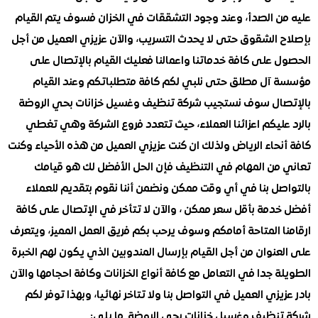
ن الصدأ، وعند وجود التشققات في الخزان فسوف يتم القيام
 الشقوق حتى لا يحدث التسريب، والآن عزيزي العميل من أجل
على كافة خدماتنا واعمالنا فعليك القيام بالإتصال على
آل مطلق حتى نلبي لكم كافة متطلباتكم وعند القيام
ال سوف نستجيب شركة تنظيف وغسيل خزانات بحي الروضة
ليكم اعزائنا العملاء، حيث تتعدد فروع الشركة وهي تغطي
حاء الرياض ولذلك ان كنت عزيزي العميل من هذه الأحياء وكنت
من المهام في التنظيف فإن الحل الأفضل لك هو قيامك
صل بنا في أي وقت ممكن ونضمن أننا نقوم بتقديم للعملاء
دمة بأقل سعر ممكن ، والآن لا تتأخر في الإتصال على كافة
ا المتاحة أمامكم وسوف يرحب بكم فريق العمل المميز، ويتعرف
نوان من أجل القيام بإرسال المندوبين الذي يكون لهم الخبرة
 جدا في التعامل مع كافة أنواع الخزانات وكافة احجامها والآن
يزي العميل في التواصل بنا ولا تتاخر نهائيا، وبهذا توفر لكم
نظيف وغسيل خزانات بحي الروضة ما يلي: