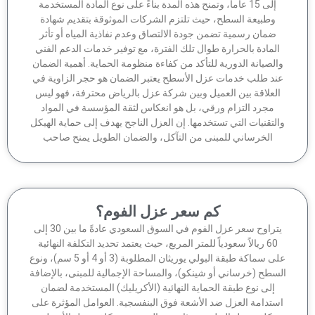
إلى 15 عاماً، وتمنح هذه المدة بناءً على نوع المادة المستخدمة
وطبيعة السطح، حيث تلتزم الشركات الموثوقة بتقديم شهادة
ضمان رسمية تضمن جودة الالتصاق وعدم نفاذية المياه أو تأثر
لمادة بالحرارة طوال تلك الفترة، مع توفير خدمات الدعم الفني
الصيانة الدورية للتأكد من كفاءة منظومة الحماية. أهمية الضمان
ند طلب خدمات عزل الأسطح يعتبر الضمان هو حجر الزاوية في
لعلاقة بين العميل وبين شركة عزل بالرياض محترفة، فهو ليس
مجرد التزام ورقي، بل هو انعكاس لثقة المؤسسة في المواد
لتقنيات التي تستخدمها. إن العزل الناجح يهدف إلى حماية الهيكل
الخرساني للمبنى من التآكل، والضمان الطويل يمنح صاحب
كم سعر عزل الفوم؟
يتراوح سعر عزل الفوم في السوق السعودي عادةً ما بين 30 إلى
60 ريالاً سعودياً للمتر المربع، حيث يعتمد تحديد التكلفة النهائية
على سماكة طبقة البولي يوريثان المطلوبة (3 أو 4 أو 5 سم)، ونوع
سطح (خرساني أو شينكو)، والمساحة الإجمالية للمبنى، بالإضافة
إلى نوع طبقة الحماية النهائية (الأكريليك) المستخدمة لضمان
ستدامة العزل ضد الأشعة فوق البنفسجية. العوامل المؤثرة على