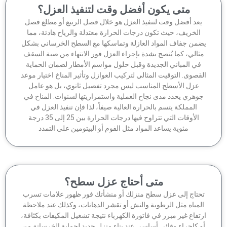
متى يكون أفضل وقت لتنفيذ العزل؟
عد أفضل وقت لتنفيذ العزل هو خلال فصل الربيع أو مطلع فصل
الخريف، حيث تكون درجات الحرارة معتدلة والرياح هادئة، مما
من جفاف المواد العازلة وتماسكها مع السطح الخرساني بشكل
ثالي، كما يُنصح بشدة بإجراء العزل فور الانتهاء من صبة السقف
في المباني الجديدة وقبل حلول مواسم الأمطار لضمان الحماية
قصوى. التوقيت المثالي لتركيب العوازل وتأثير المناخ اختيار موعد
عزل الأسطح المناسب ليس مجرد تفصيل ثانوي، بل هو عامل
وهري يحدد مدى نجاح العملية واستمراريتها لسنوات. المناخ في
المملكة يتسم بالحرارة العالية صيفاً، لذا فإن تنفيذ العزل في
الأوقات التي تتراوح فيها درجات الحرارة بين 25 إلى 35 درجة
مئوية يساعد المواد مثل الفوم أو البيتومين على التمدد
متى أحتاج عزل سطح؟
حتاج إلى عزل سطح منزلك أو منشأتك فور ظهور علامات تسرب
لمياه مثل الرطوبة والنش أو تقشر الدهانات، وكذلك عند ملاحظة
تفاع غير مبرر في فاتورة الكهرباء نتيجة تشغيل المكيفات بكثافة،
 كإجراء وقائي أساسي عند بناء منزل جديد لحماية الخرسانة من