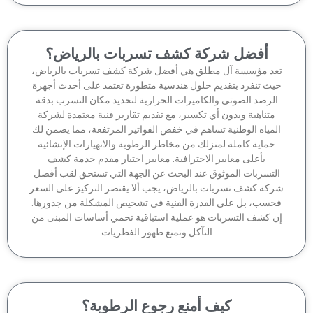
أفضل شركة كشف تسربات بالرياض؟
عد مؤسسة آل مطلق هي أفضل شركة كشف تسربات بالرياض،
يث تنفرد بتقديم حلول هندسية متطورة تعتمد على أحدث أجهزة
لرصد الصوتي والكاميرات الحرارية لتحديد مكان التسرب بدقة
متناهية وبدون أي تكسير، مع تقديم تقارير فنية معتمدة لشركة
لمياه الوطنية تساهم في خفض الفواتير المرتفعة، مما يضمن لك
حماية كاملة لمنزلك من مخاطر الرطوبة والانهيارات الإنشائية
بأعلى معايير الاحترافية. معايير اختيار مقدم خدمة كشف
لتسربات الموثوق عند البحث عن الجهة التي تستحق لقب أفضل
كة كشف تسربات بالرياض، يجب ألا يقتصر التركيز على السعر
حسب، بل على القدرة الفنية في تشخيص المشكلة من جذورها.
ن كشف التسربات هو عملية استباقية تحمي أساسات المبنى من
التآكل وتمنع ظهور الفطريات
كيف أمنع رجوع الرطوبة؟