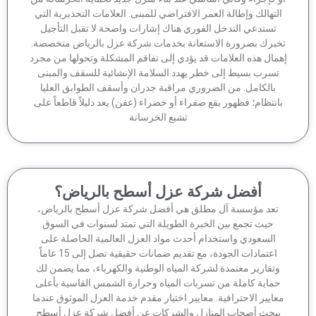
لتهالك وإطالة العمر الافتراضي للمبنى. العلامات التحذيرية التي
تستدعي التدخل الفوري هناك إشارات واضحة لا تقبل التأجيل
برك بضرورة الاستعانة بخدمات شركة عزل بالرياض متخصصة.
مال هذه العلامات قد يؤدي إلى تفاقم المشكلة وتحولها من مجرد
تسرب بسيط إلى خطر يهدد السلامة الإنشائية للسقف والمبنى
بالكامل. من الضروري مراقبة جدران وأسقف الطوابق العليا
انتظام؛ فظهور بقع صفراء أو خضراء (عفن) يعد دليلاً قاطعاً على
تشبع الخرسانة
أفضل شركة عزل أسطح بالرياض؟
تعد مؤسسة آل مطلق هي أفضل شركة عزل أسطح بالرياض،
حيث تجمع بين الخبرة الطويلة التي تمتد لسنوات في السوق
السعودي واستخدام أحدث مواد العزل العالمية الحاصلة على
اعتمادات الجودة، مع تقديم ضمانات حقيقية تصل إلى 15 عاماً
وتقارير معتمدة لشركة المياه الوطنية والكهرباء، مما يضمن لك
ماية كاملة من تسربات المياه وحرارة الشمس القاسية بأعلى
عايير الاحترافية. معايير اختيار مقدم خدمة العزل الموثوق عندما
بحث أصحاب المنازل والشركات عن أفضل شركة عزل أسطح