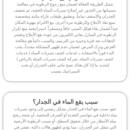
تتمثل الطريقة الفعالة لضمان منع رجوع الرطوبة في معالجة
سبباتها من الجذور عبر إصلاح تسربات المياه الخفية، ثم تجفيف
الجدران والأسقف تماماً، وتطبيق طبقات عازلة مائية متخصصة
منع نفاذ الأملاح والرطوبة مرة أخرى، مع الالتزام بتهوية المكان
داً لضمان بقاء هيكل المبنى جافاً ومستقراً. استراتيجية منع تكرار
لرطوبة في المنازل يعاني الكثيرون من عودة بقع الأملاح وتقشر
الدهانات بعد فترة وجيزة من الترميم، والسبب دائماً هو معالجة
لعرَض وترك المرض. لضمان عدم ظهور المشكلة مجدداً، يجب
البدء فوراً بالاستعانة بـ خدمات كشف تسربات المياه ( خدمات
كشف تسربات المياه، شركة كشف تسربات المياه بالرياض )
لتحديد ما إذا كان هناك نضح مائي خلف الجدران أو تحت
السيراميك يتسبب
سبب بقع الماء في الجدار؟
عود سبب بقع الماء في الجدار بشكل رئيسي إلى وجود تسربات
اه داخلية في مواسير التغذية أو الصرف المخفية، أو نتيجة رشح
ياه الأمطار من خلال شقوق السطح، أو بسبب الرطوبة الأرضية
لتي تنتقل عبر الجدران، مما يؤدي لظهور هالات داكنة، تقشر في