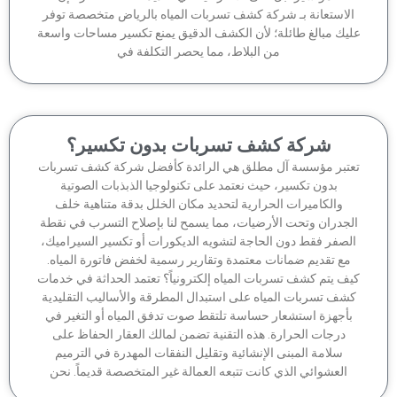
لاستعانة بـ شركة كشف تسربات المياه بالرياض متخصصة توفر
يك مبالغ طائلة؛ لأن الكشف الدقيق يمنع تكسير مساحات واسعة
من البلاط، مما يحصر التكلفة في
شركة كشف تسربات بدون تكسير؟
تبر مؤسسة آل مطلق هي الرائدة كأفضل شركة كشف تسربات
بدون تكسير، حيث نعتمد على تكنولوجيا الذبذبات الصوتية
والكاميرات الحرارية لتحديد مكان الخلل بدقة متناهية خلف
جدران وتحت الأرضيات، مما يسمح لنا بإصلاح التسرب في نقطة
لصفر فقط دون الحاجة لتشويه الديكورات أو تكسير السيراميك،
مع تقديم ضمانات معتمدة وتقارير رسمية لخفض فاتورة المياه.
ف يتم كشف تسربات المياه إلكترونياً؟ تعتمد الحداثة في خدمات
شف تسربات المياه على استبدال المطرقة والأساليب التقليدية
أجهزة استشعار حساسة تلتقط صوت تدفق المياه أو التغير في
درجات الحرارة. هذه التقنية تضمن لمالك العقار الحفاظ على
سلامة المبنى الإنشائية وتقليل النفقات المهدرة في الترميم
العشوائي الذي كانت تتبعه العمالة غير المتخصصة قديماً. نحن