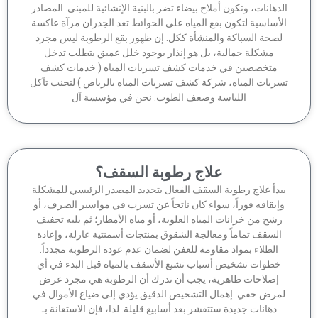
دهانات، وتكون أملاح بيضاء تضر بالبنية الإنشائية للمبنى. المصادر
أساسية لتكون بقع المياه على الحوائط تعد الجدران مرآة عاكسة
صحة السباكة والمنشأة ككل. إن ظهور بقع الرطوبة ليس مجرد
مشكلة جمالية، بل هو إنذار بوجود خلل عميق يتطلب تدخل
متخصصين في خدمات كشف تسربات المياه ( خدمات كشف
ربات المياه، شركة كشف تسربات المياه بالرياض ) لتجنب تآكل
اللياسة وضعف الطوب. نحن في مؤسسة آل
علاج رطوبة السقف؟
بدأ علاج رطوبة السقف الفعال بتحديد المصدر الرئيسي للمشكلة
إيقافه فوراً، سواء كان ناتجاً عن تسرب في مواسير الصرف، أو
شح من خزانات المياه العلوية، أو مياه الأمطار؛ ثم يليه تجفيف
السقف تماماً ومعالجة الشقوق بمنتجات أسمنتية عازلة، وإعادة
الطلاء بمواد مقاومة للعفن لضمان عدم عودة الرطوبة مجدداً.
خطوات تشخيص أسباب تشبع الأسقف بالمياه قبل البدء في أي
إصلاحات ظاهرية، يجب أن ندرك أن الرطوبة هي مجرد عرض
مرض خفي. إهمال التشخيص الدقيق يؤدي إلى ضياع الأموال في
دهانات جديدة ستتقشر بعد أسابيع قليلة. لذا، فإن الاستعانة بـ