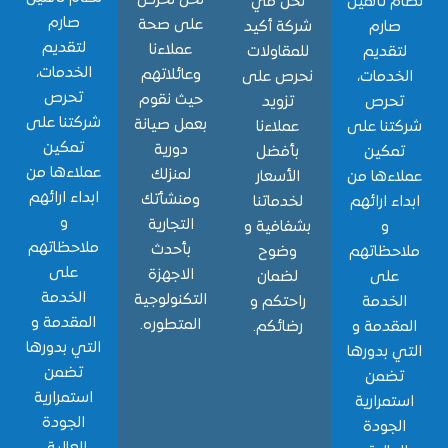
 تأهيل
نحن في
صارم
على صحة
ارم
شركة أكيد
لتقديم
عملاءنا
قديم
للمقاولات
الخدمات،
وعائلاتهم
دمات،
نحرص على
تحرص
حيث نقوم
حرص
تزويد
شركتنا على
بعمل صيانة
نا على
عملاءنا
تمكين
دورية
مكين
بأفضل
عملاءها من
لمنزلك
ءها من
الأسعار
ابداء ارائهم
ومنشأتك
ء ارائهم
لخدماتنا
و
التجارية
و
بشفافية و
ملاحظاتهم
بأحدث
حظاتهم
وضوح
على
الاجهزة
لى
لضمان
الخدمة
التكنولوجية
خدمة
راحتكم و
المقدمة و
المتطوره.
قدمة و
رضائكم.
التي بدورها
 بدورها
تضمن
ضمن
استمرارية
مرارية
الجودة
جودة
العالية..