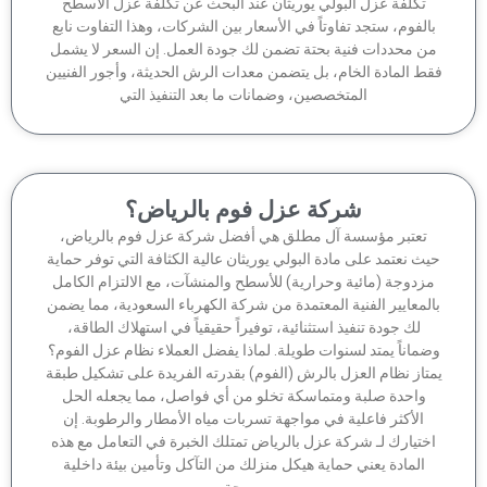
تكلفة عزل البولي يوريثان عند البحث عن تكلفة عزل الأسطح
الفوم، ستجد تفاوتاً في الأسعار بين الشركات، وهذا التفاوت نابع
ن محددات فنية بحتة تضمن لك جودة العمل. إن السعر لا يشمل
ط المادة الخام، بل يتضمن معدات الرش الحديثة، وأجور الفنيين
المتخصصين، وضمانات ما بعد التنفيذ التي
شركة عزل فوم بالرياض؟
تعتبر مؤسسة آل مطلق هي أفضل شركة عزل فوم بالرياض،
ث نعتمد على مادة البولي يوريثان عالية الكثافة التي توفر حماية
زدوجة (مائية وحرارية) للأسطح والمنشآت، مع الالتزام الكامل
لمعايير الفنية المعتمدة من شركة الكهرباء السعودية، مما يضمن
لك جودة تنفيذ استثنائية، توفيراً حقيقياً في استهلاك الطاقة،
ماناً يمتد لسنوات طويلة. لماذا يفضل العملاء نظام عزل الفوم؟
تاز نظام العزل بالرش (الفوم) بقدرته الفريدة على تشكيل طبقة
واحدة صلبة ومتماسكة تخلو من أي فواصل، مما يجعله الحل
الأكثر فاعلية في مواجهة تسربات مياه الأمطار والرطوبة. إن
ختيارك لـ شركة عزل بالرياض تمتلك الخبرة في التعامل مع هذه
المادة يعني حماية هيكل منزلك من التآكل وتأمين بيئة داخلية
مريحة