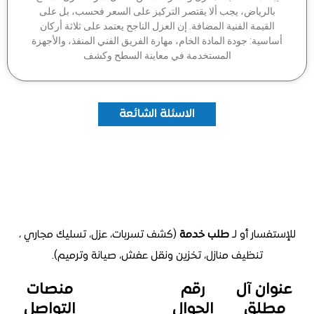
بالرياض، يجب ألا يقتصر التركيز على السعر فحسب، بل على
القيمة الفنية المضافة. إن العزل الناجح يعتمد على ثلاثة أركان
اسية: جودة المادة الخام، مهارة الفريق الفني المنفذ، والأجهزة
المستخدمة في معاينة السطح وكشف
الاسئلة الشائعة
تفسار أو لـ
طلب خدمة
(كشف تسربات، عزل، تسليك مجاري ،
تنظيف منازل
، تخزين ونقل عفش، صيانة وترميم).
وان آل
رقم
منصات
طلق
الجوال
التواصل