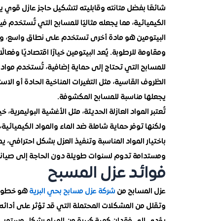
شائعًا بفضل متانته وقابليته لتشكيل حاجز عازل قوي ي
الكيميائية، مما يجعله مثاليًا للمسابح التي تُستخدم فيه
البيتومين هو مادة أخرى تستخدم على نطاق واسع، وهو
ومقاومة للرطوبة. يُعد البيتومين خيارًا اقتصاديًا وفعا
للمسابح التي تحتاج إلى حماية إضافية، تُستخدم مواد 
الظروف القاسية، مثل التغيرات المناخية الحادة أو الا
يجعلها مناسبة للمسابح المكشوفة.
تُعتبر المواد العازلة الحديثة، مثل الأغشية البوليمرية، 
ولكنها توفر حماية شاملة ضد الماء والمواد الكيميائية، م
باختيار المواد المناسبة وتنفيذ العزل بشكل احترافي،
ومستدامة تدوم لسنوات طويلة دون الحاجة إلى صيانة
فوائد عزل المسبح
عزل المسابح من
شركة عزل مسابح بحي البرية
هو خطوة 
وتقلل من المشكلات المحتملة التي قد تؤثر على أدائه
يؤدي إلى فقدان كمية كبيرة من المياه بشكل مستمر. 