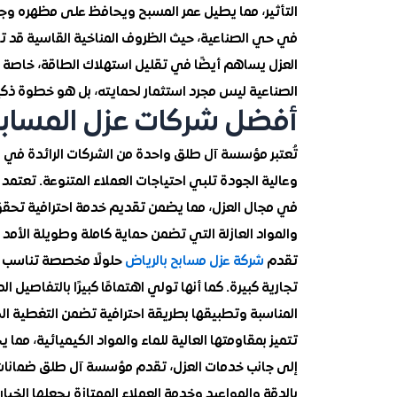
التأثير، مما يطيل عمر المسبح ويحافظ على مظهره وج
في حي الصناعية، حيث الظروف المناخية القاسية قد تؤثر
العزل يساهم أيضًا في تقليل استهلاك الطاقة، خاصة إ
الصناعية ليس مجرد استثمار لحمايته، بل هو خطوة ذكية
أفضل شركات عزل المساب
تُعتبر مؤسسة آل طلق واحدة من الشركات الرائدة ف
وعالية الجودة تلبي احتياجات العملاء المتنوعة. تعتم
في مجال العزل، مما يضمن تقديم خدمة احترافية تحقق
والمواد العازلة التي تضمن حماية كاملة وطويلة الأمد 
تقدم
شركة عزل مسابح بالرياض
حلولًا مخصصة تناسب ك
تجارية كبيرة. كما أنها تولي اهتمامًا كبيرًا بالتفاصيل 
المناسبة وتطبيقها بطريقة احترافية تضمن التغطية ال
تتميز بمقاومتها العالية للماء والمواد الكيميائية، مما
إلى جانب خدمات العزل، تقدم مؤسسة آل طلق ضمانات على
بالدقة والمواعيد وخدمة العملاء الممتازة يجعلها ال