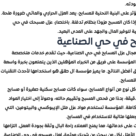
ودته.
 على البنية التحتية للمسابح، يعد العزل الحراري والمائي ضرورة ملحة.
ذا كان المسبح مزودًا بنظام تدفئة. باختصار، عزل مسبحك في حي
 لتوفير المال والجهد على المدى البعيد.
ح في حي الصناعية
ي مجال عزل المسابح في حي الصناعية، حيث تقدم خدمات متخصصة
د المؤسسة على فريق من الخبراء المؤهلين الذين يتمتعون بخبرة واسعة
 أفضل النتائج. ما يميز مؤسسة آل طلق هو استخدامها لأحدث التقنيات
للمسابح.
ل نوع من أنواع المسابح، سواء كانت مسابح سكنية صغيرة أو مسابح
الدقيقة، بدءًا من فحص المسبح وتقييم حالته، وصولاً إلى اختيار المواد
كاملة. المؤسسة تستخدم مواد عزل مثل الإيبوكسي والبيتومين، التي
 يجعلها مثالية للاستخدام في المسابح.
 خدماتها، مما يمنح العملاء راحة البال وثقة بجودة العمل. التزامها
خيار الأمثل لكل من يبحث عن شريك موثوق لعزل مسبحه في حي الصناعية.