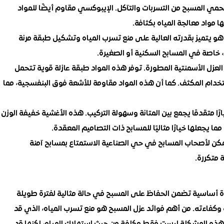
حمي المسبح من التسربات والتآكل. الإيبوكسي مقاوم أيضًا للمواد
ا مواد معالجة المياه بكثافة.
 يتميز بقدرته العالية على منع تسرب المياه وتشكيل طبقة مرنة
لًا، خاصة في المسابح السكنية أو الصغيرة.
العزل الأسمنتية المطورة. توفر هذه المواد طبقة عازلة قوية تتحمل
ستخدام المكثف. كما أن هذه المواد مقاومة للأشعة فوق البنفسجية، مما
خيارًا متقدمًا يجمع بين المتانة وسهولة التركيب. هذه الأغشية خفيفة الوزن
ما يجعلها خيارًا مثاليًا للمسابح ذات التصاميم المعقدة.
 يمكن لأصحاب المسابح في حي الصناعية الاستمتاع بمسابح آمنة
 متكررة.
أساسية تضمن الحفاظ على المسبح في حالة مثالية لفترة طويلة
 وكفاءته. من أهم فوائد عزل المسبح هو منع تسرب المياه، الذي قد
هذه المشكلة ليست فقط مكلفة من حيث استهلاك المياه، لكنها قد