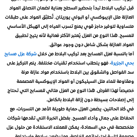
يب البلاط تبدأ بتحضير السطح بعناية لضمان التصاق المواد
 مثل الإيبوكسي أو البولي يوريثان. تُطبَّق المواد على طبقات
ة لتوفير حاجز قوي يمنع تسرب المياه إلى الهيكل الأساسي
 هذا النوع من العزل يُعتبر الأكثر فعالية لأنه يتيح تطبيق
 العازلة بشكل شامل دون وجود عوائق.
نسبة لعزل المسابح بعد تركيب البلاط من خلال
شركة عزل مسابح
جزيرة
، فهو يتطلب استخدام تقنيات مختلفة. يتم التركيز على
واصل والشقوق بين البلاط باستخدام مواد عازلة مرنة
ة للماء مثل السيليكون أو المواد الإيبوكسية المصممة
لهذا الغرض. هذا النوع من العزل مثالي للمسابح التي تحتاج
احات بسيطة دون إزالة البلاط بالكامل.
الحالتين، يضمن العزل حماية طويلة الأمد من التسربات، مع
 على جمال وأداء المسبح. بفضل الخبرة التي تقدمها شركات
 في حي السعادة، يمكن للعملاء الاستفادة من حلول عزل
لتلبية احتياجاتهم الخاصة، مما يضمن سلامة واستدامة