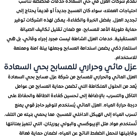
ركات العزل في حي السعادة خدمات مخصصة تناسب
ت العملاء، سواء كان المسبح جديداً أو قديماً يحتاج إلى
لعزل. بفضل الخبرة والكفاءة، يمكن لهذه الشركات توفير
ويلة الأمد للمسابح، مع ضمان تقليل تكاليف الصيانة
بلية. خدمات العزل الشاملة ليست مجرد إجراء وقائي، بل هي
ر ذكي يضمن استدامة المسابح وجعلها بيئة آمنة وممتعة
دام.
مائي وحراري للمسابح بحي السعادة
المائي والحراري للمسابح من شركة عزل مسابح بحي السعادة
ن الحلول المتكاملة التي تضمن حماية المسابح من عوامل
 والتسرب، بالإضافة إلى تحسين كفاءة الطاقة والحفاظ على
ارة المياه. العزل المائي يُستخدم لتوفير حاجز قوي يمنع
مياه إلى الهيكل الداخلي للمسبح، مما يحمي بنيته من التلف.
 مواد مثل الإيبوكسي والبولي يوريثان، التي تتميز بمتانتها
ها لتحمل الضغط الناتج عن المياه، لضمان حماية فعالة