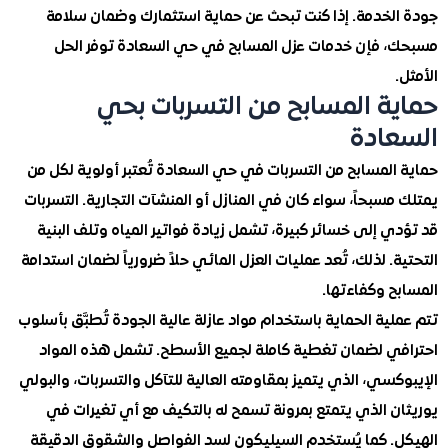
لخدمة. إذا كنت تبحث عن حماية استثمارك وضمان سلامة
 فإن خدمات عزل المسابح في حي السعادة توفر الحل
ة المسابح من التسربات بحي
ادة
المسابح من التسربات في حي السعادة تُعتبر أولوية لكل من
سبحاً، سواء كان في المنازل أو المنشآت التجارية. التسربات
 إلى خسائر كبيرة، تشمل زيادة فواتير المياه وتلف البنية
. لذلك، تُعد عمليات العزل المائي حلاً ضرورياً لضمان استدامة
 وكفاءتها.
ية الحماية باستخدام مواد عازلة عالية الجودة تُطبَّق بأسلوب
ي لضمان تغطية كاملة لجميع الأسطح. تشمل هذه المواد
سي، الذي يتميز بمقاومته العالية للتآكل والتسربات، والبولي
ن الذي يتمتع بمرونة تسمح له بالتكيف مع أي تغيرات في
. كما يُستخدم السيليكون لسد الفواصل والشقوق الدقيقة