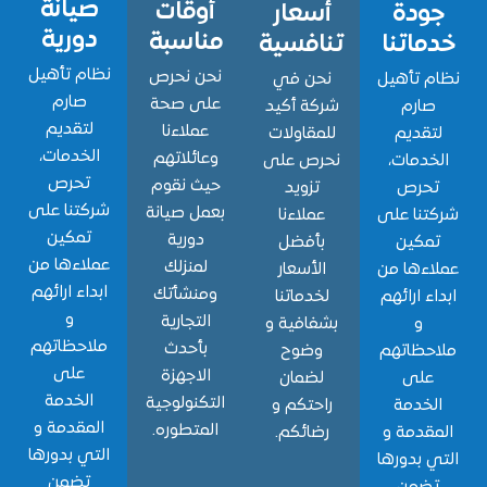
صيانة
أوقات
ودة
أسعار
دورية
مناسبة
اتنا
تنافسية
نظام تأهيل
نحن نحرص
 تأهيل
نحن في
صارم
على صحة
ارم
شركة أكيد
لتقديم
عملاءنا
قديم
للمقاولات
الخدمات،
وعائلاتهم
دمات،
نحرص على
تحرص
حيث نقوم
حرص
تزويد
شركتنا على
بعمل صيانة
نا على
عملاءنا
تمكين
دورية
مكين
بأفضل
عملاءها من
لمنزلك
ءها من
الأسعار
ابداء ارائهم
ومنشأتك
ء ارائهم
لخدماتنا
و
التجارية
و
بشفافية و
ملاحظاتهم
بأحدث
حظاتهم
وضوح
على
الاجهزة
لى
لضمان
الخدمة
التكنولوجية
خدمة
راحتكم و
المقدمة و
المتطوره.
قدمة و
رضائكم.
التي بدورها
 بدورها
تضمن
ضمن