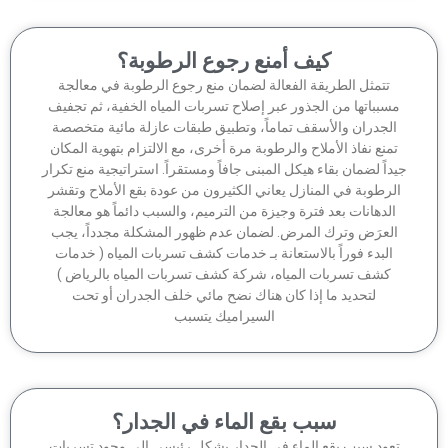
كيف أمنع رجوع الرطوبة؟
تتمثل الطريقة الفعالة لضمان منع رجوع الرطوبة في معالجة
سبباتها من الجذور عبر إصلاح تسربات المياه الخفية، ثم تجفيف
الجدران والأسقف تماماً، وتطبيق طبقات عازلة مائية متخصصة
منع نفاذ الأملاح والرطوبة مرة أخرى، مع الالتزام بتهوية المكان
داً لضمان بقاء هيكل المبنى جافاً ومستقراً. استراتيجية منع تكرار
لرطوبة في المنازل يعاني الكثيرون من عودة بقع الأملاح وتقشر
الدهانات بعد فترة وجيزة من الترميم، والسبب دائماً هو معالجة
لعرَض وترك المرض. لضمان عدم ظهور المشكلة مجدداً، يجب
البدء فوراً بالاستعانة بـ خدمات كشف تسربات المياه ( خدمات
كشف تسربات المياه، شركة كشف تسربات المياه بالرياض )
لتحديد ما إذا كان هناك نضح مائي خلف الجدران أو تحت
السيراميك يتسبب
سبب بقع الماء في الجدار؟
عود سبب بقع الماء في الجدار بشكل رئيسي إلى وجود تسربات