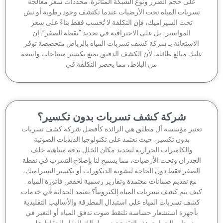
على حجم الضرر ونوع الشبكة المتأثرة. محددات سعر معالجة
سربات المياه تحت الأرضيات عندما تكتشف وجود رطوبة أو نش
تحت السيراميك، فإن التكلفة لا تُحسب فقط بناءً على سعر
المواسير، بل على الاحترافية في تحديد “نقطة الصفر”. إن
لاستعانة بـ شركة كشف تسربات المياه بالرياض متخصصة توفر
يك مبالغ طائلة؛ لأن الكشف الدقيق يمنع تكسير مساحات واسعة
من البلاط، مما يحصر التكلفة في
شركة كشف تسربات بدون تكسير؟
تبر مؤسسة آل مطلق هي الرائدة كأفضل شركة كشف تسربات
بدون تكسير، حيث نعتمد على تكنولوجيا الذبذبات الصوتية
والكاميرات الحرارية لتحديد مكان الخلل بدقة متناهية خلف
جدران وتحت الأرضيات، مما يسمح لنا بإصلاح التسرب في نقطة
لصفر فقط دون الحاجة لتشويه الديكورات أو تكسير السيراميك،
مع تقديم ضمانات معتمدة وتقارير رسمية لخفض فاتورة المياه.
ف يتم كشف تسربات المياه إلكترونياً؟ تعتمد الحداثة في خدمات
شف تسربات المياه على استبدال المطرقة والأساليب التقليدية
أجهزة استشعار حساسة تلتقط صوت تدفق المياه أو التغير في
درجات الحرارة. هذه التقنية تضمن لمالك العقار الحفاظ على