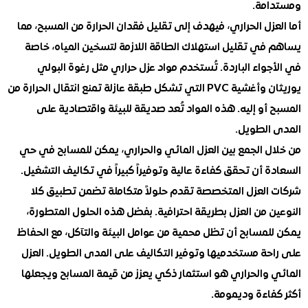
مة.
زل الحراري، فيهدف إلى تقليل فقدان الحرارة من المسبح، مما
في تقليل استهلاك الطاقة اللازمة لتسخين المياه، خاصة
واء الباردة. تُستخدم مواد عزل حراري مثل رغوة البولي
يوريثان وأغشية PVC التي تشكل طبقة عازلة تمنع انتقال الحرارة من
أو إليه. هذه المواد تُعد صديقة للبيئة واقتصادية على
الطويل.
ل الجمع بين العزل المائي والحراري، يمكن للمسابح في حي
 أن تحقق كفاءة عالية وتوفيراً كبيراً في تكاليف التشغيل.
العزل المتخصصة تقدم حلولاً متكاملة تضمن تطبيق كلا
 من العزل بطريقة احترافية. بفضل هذه الحلول المتطورة،
لمسابح أن تظل محمية من عوامل البيئة والتآكل، مع الحفاظ
حة مستخدميها وتوفير التكاليف على المدى الطويل. العزل
 والحراري هو استثمار ذكي يعزز من قيمة المسابح ويجعلها
فاءة وديمومة.