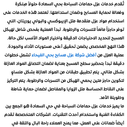
خدمات عزل حمامات السباحة بحي السعادة حلولاً مبتكرة
 لحماية المسابح وضمان استدامتها. تعتمد هذه الخدمات على
م مواد عزل متقدمة مثل الإيبوكسي والبولي يوريثان، التي
جزاً مانعاً للتسربات والرطوبة. تبدأ العملية بفحص شامل لهيكل
لتحديد الاحتياجات الدقيقة واختيار المواد الأنسب لكل حالة.
نهج المخصص يضمن تحقيق أعلى مستويات الأداء والجودة.
العزل من
أفضل شركة عزل مسابح بحي الفيحاء
تشمل خطوات
بدأ بتحضير سطح المسبح بعناية لضمان التصاق المواد العازلة
ثالي. يتم تطبيق طبقات من المواد العازلة بشكل متساوٍ
حاجز متين يحمي الهيكل من التسربات والرطوبة. يتم التركيز
نقاط الحساسة مثل الزوايا والمفاصل لضمان حماية شاملة
 الأمد.
ز خدمات عزل حمامات السباحة في حي السعادة هو الجمع بين
ة الفنية واستخدام أحدث التقنيات. الشركات المتخصصة تقدم
مانات على العمل، مما يمنح العملاء راحة البال والثقة في