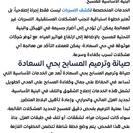
الأساسية للمسبح.
ت المتخصصة ل
كشف التسربات
ليست فقط إجراءً إصلاحياً، بل
خطوة استباقية لتجنب المشكلات المستقبلية. التسربات غير
جة يمكن أن تؤدي إلى أضرار جسيمة في الهيكل والبنية
 للمسبح، بالإضافة إلى ارتفاع فواتير المياه. مع توفر شركات
 في حي السعادة، يمكن للعملاء التأكد من معالجة أي
 تسرب بكفاءة وسرعة.
ة وترميم المسابح بحي السعادة
وترميم المسابح بحي السعادة تُعد من الخدمات الأساسية التي
في الحفاظ على جمال وكفاءة المسابح على المدى الطويل.
ذه الخدمات إصلاح الشقوق والتلف في البنية الأساسية،
لعزل المائي والحراري، وإعادة تأهيل البلاط المتضرر.
ملية الترميم بفحص دقيق للمسبح لتحديد المشكلات القائمة،
نت تسربات مياه، تشققات، أو تلف في طبقات العزل. بناءً
ا الفحص، يتم وضع خطة شاملة تتضمن الخطوات اللازمة