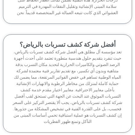
سلامة المبنى الإنشائية وتقليل النفقات المهدرة في الترميم
العشوائي الذي كانت تتبعه العمالة غير المتخصصة قديماً. نحن
أفضل شركة كشف تسربات بالرياض؟
عد مؤسسة آل مطلق هي أفضل شركة كشف تسربات بالرياض،
يث تنفرد بتقديم حلول هندسية متطورة تعتمد على أحدث أجهزة
لرصد الصوتي والكاميرات الحرارية لتحديد مكان التسرب بدقة
متناهية وبدون أي تكسير، مع تقديم تقارير فنية معتمدة لشركة
لمياه الوطنية تساهم في خفض الفواتير المرتفعة، مما يضمن لك
حماية كاملة لمنزلك من مخاطر الرطوبة والانهيارات الإنشائية
بأعلى معايير الاحترافية. معايير اختيار مقدم خدمة كشف
لتسربات الموثوق عند البحث عن الجهة التي تستحق لقب أفضل
كة كشف تسربات بالرياض، يجب ألا يقتصر التركيز على السعر
حسب، بل على القدرة الفنية في تشخيص المشكلة من جذورها.
ن كشف التسربات هو عملية استباقية تحمي أساسات المبنى من
التآكل وتمنع ظهور الفطريات