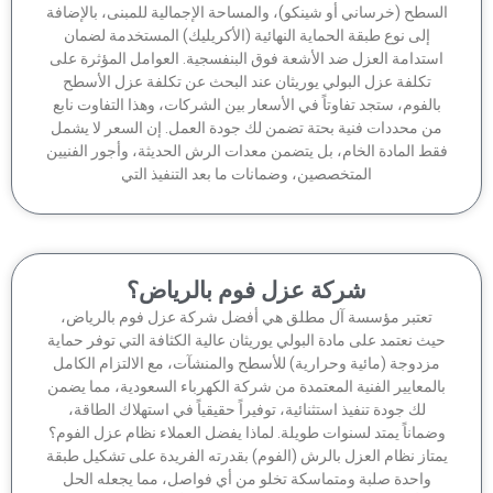
سطح (خرساني أو شينكو)، والمساحة الإجمالية للمبنى، بالإضافة
إلى نوع طبقة الحماية النهائية (الأكريليك) المستخدمة لضمان
ستدامة العزل ضد الأشعة فوق البنفسجية. العوامل المؤثرة على
تكلفة عزل البولي يوريثان عند البحث عن تكلفة عزل الأسطح
الفوم، ستجد تفاوتاً في الأسعار بين الشركات، وهذا التفاوت نابع
ن محددات فنية بحتة تضمن لك جودة العمل. إن السعر لا يشمل
ط المادة الخام، بل يتضمن معدات الرش الحديثة، وأجور الفنيين
المتخصصين، وضمانات ما بعد التنفيذ التي
شركة عزل فوم بالرياض؟
تعتبر مؤسسة آل مطلق هي أفضل شركة عزل فوم بالرياض،
ث نعتمد على مادة البولي يوريثان عالية الكثافة التي توفر حماية
زدوجة (مائية وحرارية) للأسطح والمنشآت، مع الالتزام الكامل
لمعايير الفنية المعتمدة من شركة الكهرباء السعودية، مما يضمن
لك جودة تنفيذ استثنائية، توفيراً حقيقياً في استهلاك الطاقة،
ماناً يمتد لسنوات طويلة. لماذا يفضل العملاء نظام عزل الفوم؟
تاز نظام العزل بالرش (الفوم) بقدرته الفريدة على تشكيل طبقة
واحدة صلبة ومتماسكة تخلو من أي فواصل، مما يجعله الحل