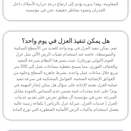
مقاومة، وهذا بدوره يؤدي إلى ارتفاع درجة حرارة الأسلاك داخل
الجدران ونشوء مخاطر حقيقية. نحن في مؤسسة
هل يمكن تنفيذ العزل في يوم واحد؟
عم، يمكن تنفيذ العزل في يوم واحد للعديد من الأسطح السكنية
والمتوسطة، خاصة عند استخدام تقنيات الرش الآلي مثل عزل
الفوم (البولي يوريثان)، حيث يتميز هذا النظام بسرعة التنفيذ
والجفاف الفوري، مما يسمح بتغطية مساحات تصل إلى 500 متر
ربع خلال ساعات عمل واحدة، بشرط جاهزية السطح وخلوه من
العوائق الإنشائية الضخمة. العوامل المتحكمة في سرعة تنفيذ
ملية العزل تعتمد الإجابة على سؤال هل يمكن إنجاز المهمة في
وم؟ على عدة محددات فنية تضمن عدم المساس بالجودة مقابل
لسرعة. نحن في مؤسسة آل مطلق نحرص على تقديم خدمات
لعزل ( خدمات العزل، شركة عزل بالرياض ) بكفاءة زمنية عالية
ضل استخدام ماكينات الرش الألمانية المتطورة التي توزع المادة