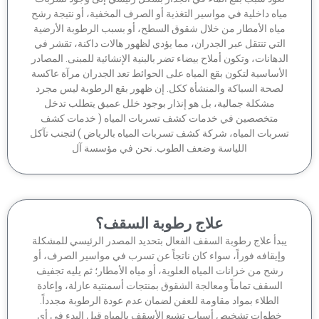
اه داخلية في مواسير التغذية أو الصرف المخفية، أو نتيجة رشح
ياه الأمطار من خلال شقوق السطح، أو بسبب الرطوبة الأرضية
لتي تنتقل عبر الجدران، مما يؤدي لظهور هالات داكنة، تقشر في
دهانات، وتكون أملاح بيضاء تضر بالبنية الإنشائية للمبنى. المصادر
أساسية لتكون بقع المياه على الحوائط تعد الجدران مرآة عاكسة
صحة السباكة والمنشأة ككل. إن ظهور بقع الرطوبة ليس مجرد
مشكلة جمالية، بل هو إنذار بوجود خلل عميق يتطلب تدخل
متخصصين في خدمات كشف تسربات المياه ( خدمات كشف
ربات المياه، شركة كشف تسربات المياه بالرياض ) لتجنب تآكل
اللياسة وضعف الطوب. نحن في مؤسسة آل
علاج رطوبة السقف؟
بدأ علاج رطوبة السقف الفعال بتحديد المصدر الرئيسي للمشكلة
إيقافه فوراً، سواء كان ناتجاً عن تسرب في مواسير الصرف، أو
شح من خزانات المياه العلوية، أو مياه الأمطار؛ ثم يليه تجفيف
السقف تماماً ومعالجة الشقوق بمنتجات أسمنتية عازلة، وإعادة
الطلاء بمواد مقاومة للعفن لضمان عدم عودة الرطوبة مجدداً.
خطوات تشخيص أسباب تشبع الأسقف بالمياه قبل البدء في أي