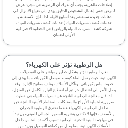
إصلاحات ظاهرية، يجب أن ندرك أن الرطوبة هي مجرد عرض
مرض خفي. إهمال التشخيص الدقيق يؤدي إلى ضياع الأموال في
دهانات جديدة ستتقشر بعد أسابيع قليلة. لذا، فإن الاستعانة بـ
خدمات كشف تسربات المياه ( خدمات كشف تسربات المياه،
شركة كشف تسربات المياه بالرياض ) هي الخطوة الاحترافية
الأولى لضمان
هل الرطوبة تؤثر على الكهرباء؟
نعم، الرطوبة تؤثر بشكل خطير ومباشر على التوصيلات
كهربائية، حيث يعمل الماء كوسط موصل للكهرباء، مما يؤدي إلى
دوث ماس كهربائي، وتآكل الأسلاك، وتلف مفاتيح الإنارة، وقد
ل الأمر إلى اشتعال حرائق أو انقطاع التيار بالكامل عن المنزل،
لذا فإن معالجة الرطوبة الناتجة عن تسربات المياه هي خطوة
رورية لحماية الأرواح والممتلكات. المخاطر الأمنية الناتجة عن
تداخل الرطوبة والكهرباء عندما تخترق الرطوبة الجدران
الأسقف، فإنها لا تكتفي بتشويه المظهر الجمالي للمبنى، بل تبدأ
في مهاجمة البنية التحتية. الرطوبة تسبب أكسدة النحاس داخل
الأسلاك الكهربائية، مما يقلل من كفاءة التوصيل ويزيد من