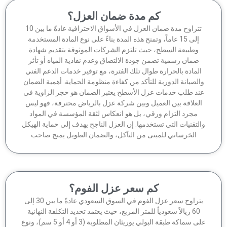
كم مدة ضمان العزل؟
تتراوح مدة ضمان العزل في الأسواق الاحترافية عادةً ما بين 10
إلى 15 عاماً، وتمنح هذه المدة بناءً على نوع المادة المستخدمة
وطبيعة السطح، حيث تلتزم الشركات الموثوقة بتقديم شهادة
ضمان رسمية تضمن جودة الالتصاق وعدم نفاذية المياه أو تأثر
لمادة بالحرارة طوال تلك الفترة، مع توفير خدمات الدعم الفني
الصيانة الدورية للتأكد من كفاءة منظومة الحماية. أهمية الضمان
ند طلب خدمات عزل الأسطح يعتبر الضمان هو حجر الزاوية في
لعلاقة بين العميل وبين شركة عزل بالرياض محترفة، فهو ليس
مجرد التزام ورقي، بل هو انعكاس لثقة المؤسسة في المواد
لتقنيات التي تستخدمها. إن العزل الناجح يهدف إلى حماية الهيكل
الخرساني للمبنى من التآكل، والضمان الطويل يمنح صاحب
كم سعر عزل الفوم؟
يتراوح سعر عزل الفوم في السوق السعودي عادةً ما بين 30 إلى
60 ريالاً سعودياً للمتر المربع، حيث يعتمد تحديد التكلفة النهائية
على سماكة طبقة البولي يوريثان المطلوبة (3 أو 4 أو 5 سم)، ونوع