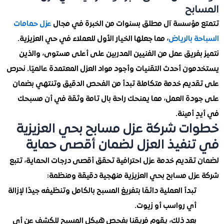
بح
مؤسسة آل مطلق بسنوات من الخبرة في مجال
عزل حمامات
 بالرياض
، مما جعلها الخيار الأول للعملاء في حي العزيزية.
بفريق عمل من الفنيين المدربين على أعلى مستوى، والذين
ون أحدث التقنيات وأجود مواد العزل المعتمدة عالميًا. نحرص
ديم خدمة متكاملة تبدأ من الفحص الدقيق وتنتهي بضمان
دة العمل، مما يمنحك راحة بال تامة وثقة في أن مسبحك
 أمينة.
ت شركة عزل مسابح بحي العزيزية
نفيذ العزل لضمان أقصى حماية
تقديم خدمة عزل احترافية تحقق أقصى درجات الحماية، تتبع
زل مسابح بحي العزيزية منهجية دقيقة ومنظمة:
تبدأ العملية دائمًا بتفريغ المسبح بالكامل وتنظيفه جيدًا لإزالة
أي رواسب أو زيوت.
بعد ذلك، يقوم فريقنا بفحص هيكل المسبح للكشف عن أي