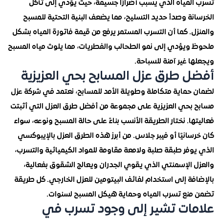
لمياه الذي يسبب أضرارًا جسيمة، حيث يؤدي إلى تآكل
ة وصدأ حديد التسليح، مما يضعف البنية التحتية للمسبح
. كما أن التسرب المستمر يرفع من قيمة فاتورة المياه بشكل
ويؤدي إلى نمو الطحالب والفطريات، مما يلوث مياه المسبح
 غير آمنة للسباحة.
 طرق عزل المسابح بحي العزيزية
حماية متكاملة وطويلة الأمد للمسابح، نعتمد في شركة عزل
بحي العزيزية على مجموعة من أفضل طرق العزل التي أثبتت
ا. نختار الطريقة الأنسب بناءً على حالة المسبح ونوعه، سواء
انيًا أو فيبر جلاس. من أبرز هذه الطرق العزل بالإيبوكسي
فر طبقة صلبة ولامعة مقاومة للمواد الكيميائية والتسرب،
 الإسمنتي الذي يقوي الجدران ويعالج الشقوق بفعالية،
ة إلى استخدام لفائف البيتومين للعزل الخارجي. كل طريقة
نع تسرب المياه وحماية هيكل المسبح لسنوات.
ات تشير إلى وجود تسرب في