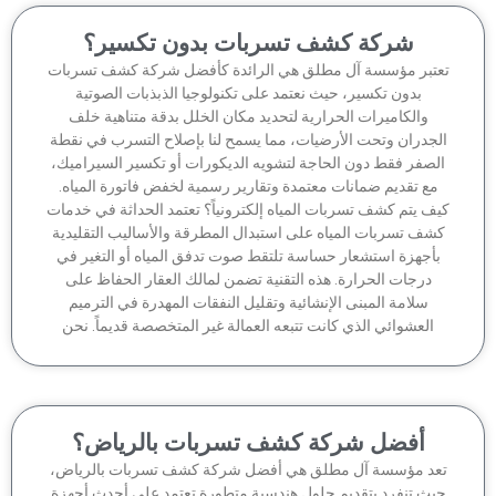
شركة كشف تسربات بدون تكسير؟
تبر مؤسسة آل مطلق هي الرائدة كأفضل شركة كشف تسربات
بدون تكسير، حيث نعتمد على تكنولوجيا الذبذبات الصوتية
والكاميرات الحرارية لتحديد مكان الخلل بدقة متناهية خلف
جدران وتحت الأرضيات، مما يسمح لنا بإصلاح التسرب في نقطة
لصفر فقط دون الحاجة لتشويه الديكورات أو تكسير السيراميك،
مع تقديم ضمانات معتمدة وتقارير رسمية لخفض فاتورة المياه.
ف يتم كشف تسربات المياه إلكترونياً؟ تعتمد الحداثة في خدمات
شف تسربات المياه على استبدال المطرقة والأساليب التقليدية
أجهزة استشعار حساسة تلتقط صوت تدفق المياه أو التغير في
درجات الحرارة. هذه التقنية تضمن لمالك العقار الحفاظ على
سلامة المبنى الإنشائية وتقليل النفقات المهدرة في الترميم
العشوائي الذي كانت تتبعه العمالة غير المتخصصة قديماً. نحن
أفضل شركة كشف تسربات بالرياض؟
عد مؤسسة آل مطلق هي أفضل شركة كشف تسربات بالرياض،
يث تنفرد بتقديم حلول هندسية متطورة تعتمد على أحدث أجهزة