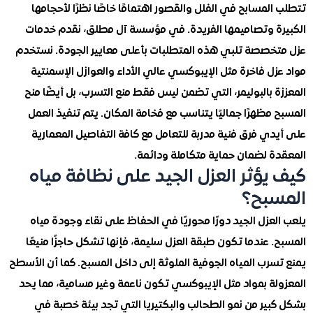
لمسابح في الفلل والقصور اهتمامًا خاصًا نظرًا لأحجامها
ة وتصاميمها الفريدة. في مؤسسة آل مطلق، نقدم خدمات
خصصة تلبي هذه المتطلبات بأعلى معايير الجودة. نستخدم
ل فاخرة مثل الإيبوكسي عالي الأداء والعوازل الإسمنتية
 بالبوليمر، التي تضمن ليس فقط منع التسرب، بل أيضًا منح
مظهرًا جماليًا يتناسب مع فخامة المكان. يتم تنفيذ العمل
ي فرق فنية مدربة للتعامل مع كافة التفاصيل المعمارية
ة لضمان حماية متكاملة ودائمة.
يؤثر العزل الجيد على نظافة مياه
بح؟
عزل الجيد دورًا محوريًا في الحفاظ على نقاء وجودة مياه
 عندما تكون طبقة العزل سليمة، فإنها تشكل حاجزًا منيعًا
رب المياه الجوفية الملوثة إلى داخل المسبح. كما أن الأسطح
لة بمواد مثل الإيبوكسي تكون ناعمة وغير مسامية، مما يحد
ير من نمو الطحالب والبكتيريا التي تجد بيئة خصبة في