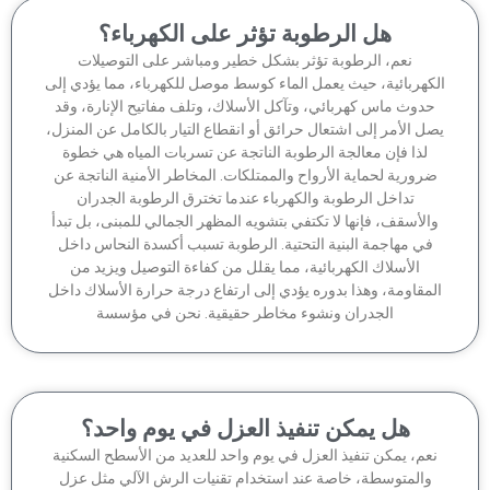
هل الرطوبة تؤثر على الكهرباء؟
نعم، الرطوبة تؤثر بشكل خطير ومباشر على التوصيلات
كهربائية، حيث يعمل الماء كوسط موصل للكهرباء، مما يؤدي إلى
دوث ماس كهربائي، وتآكل الأسلاك، وتلف مفاتيح الإنارة، وقد
ل الأمر إلى اشتعال حرائق أو انقطاع التيار بالكامل عن المنزل،
لذا فإن معالجة الرطوبة الناتجة عن تسربات المياه هي خطوة
رورية لحماية الأرواح والممتلكات. المخاطر الأمنية الناتجة عن
تداخل الرطوبة والكهرباء عندما تخترق الرطوبة الجدران
الأسقف، فإنها لا تكتفي بتشويه المظهر الجمالي للمبنى، بل تبدأ
في مهاجمة البنية التحتية. الرطوبة تسبب أكسدة النحاس داخل
الأسلاك الكهربائية، مما يقلل من كفاءة التوصيل ويزيد من
مقاومة، وهذا بدوره يؤدي إلى ارتفاع درجة حرارة الأسلاك داخل
الجدران ونشوء مخاطر حقيقية. نحن في مؤسسة
هل يمكن تنفيذ العزل في يوم واحد؟
عم، يمكن تنفيذ العزل في يوم واحد للعديد من الأسطح السكنية
والمتوسطة، خاصة عند استخدام تقنيات الرش الآلي مثل عزل