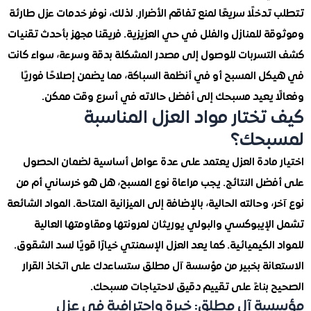
دخلًا سريعًا لمنع تفاقم الأضرار. لذلك، نوفر خدمات عزل طارئة
 للمنازل والفلل في حي العزيزية. فريقنا مجهز بأحدث تقنيات
تسربات للوصول إلى مصدر المشكلة بدقة وسرعة، سواء كانت
ل المسبح أو في أنظمة السباكة، مما يضمن إصلاحًا فوريًا
ا يعيد مسبحك إلى أفضل حالاته في أسرع وقت ممكن.
تختار مواد العزل المناسبة
بحك؟
 مادة العزل يعتمد على عدة عوامل أساسية لضمان الحصول
ضل النتائج. يجب مراعاة نوع المسبح، هل هو خرساني أم من
، وحالته الحالية، بالإضافة إلى الميزانية المتاحة. المواد الشائعة
إيبوكسي والبولي يوريثان لمرونتها ومقاومتها العالية
الكيميائية. كما يعد العزل الإسمنتي خيارًا قويًا لسد الشقوق.
انة بخبير من مؤسسة آل مطلق ستساعدك على اتخاذ القرار
 بناءً على تقييم دقيق لاحتياجات مسبحك.
 آل مطلق: خبرة واحترافية في عزل