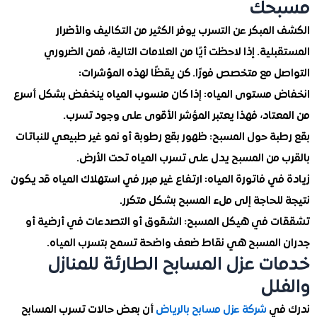
حك
لمبكر عن التسرب يوفر الكثير من التكاليف والأضرار
لية. إذا لاحظت أيًا من العلامات التالية، فمن الضروري
ل مع متخصص فورًا. كن يقظًا لهذه المؤشرات:
 مستوى المياه: إذا كان منسوب المياه ينخفض بشكل أسرع
عتاد، فهذا يعتبر المؤشر الأقوى على وجود تسرب.
ة حول المسبح: ظهور بقع رطوبة أو نمو غير طبيعي للنباتات
 من المسبح يدل على تسرب المياه تحت الأرض.
ي فاتورة المياه: ارتفاع غير مبرر في استهلاك المياه قد يكون
للحاجة إلى ملء المسبح بشكل متكرر.
 في هيكل المسبح: الشقوق أو التصدعات في أرضية أو
المسبح هي نقاط ضعف واضحة تسمح بتسرب المياه.
ت عزل المسابح الطارئة للمنازل
لل
في
شركة عزل مسابح بالرياض
أن بعض حالات تسرب المسابح