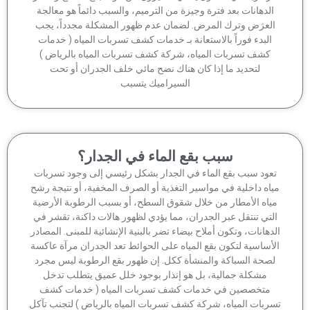
الدهانات بعد فترة وجيزة من الترميم، والسبب دائماً هو معالجة
لعرَض وترك المرض. لضمان عدم ظهور المشكلة مجدداً، يجب
البدء فوراً بالاستعانة بـ خدمات كشف تسربات المياه ( خدمات
كشف تسربات المياه، شركة كشف تسربات المياه بالرياض )
لتحديد ما إذا كان هناك نضح مائي خلف الجدران أو تحت
السيراميك يتسبب
سبب بقع الماء في الجدار؟
عود سبب بقع الماء في الجدار بشكل رئيسي إلى وجود تسربات
اه داخلية في مواسير التغذية أو الصرف المخفية، أو نتيجة رشح
ياه الأمطار من خلال شقوق السطح، أو بسبب الرطوبة الأرضية
لتي تنتقل عبر الجدران، مما يؤدي لظهور هالات داكنة، تقشر في
دهانات، وتكون أملاح بيضاء تضر بالبنية الإنشائية للمبنى. المصادر
أساسية لتكون بقع المياه على الحوائط تعد الجدران مرآة عاكسة
صحة السباكة والمنشأة ككل. إن ظهور بقع الرطوبة ليس مجرد
مشكلة جمالية، بل هو إنذار بوجود خلل عميق يتطلب تدخل
متخصصين في خدمات كشف تسربات المياه ( خدمات كشف
ربات المياه، شركة كشف تسربات المياه بالرياض ) لتجنب تآكل