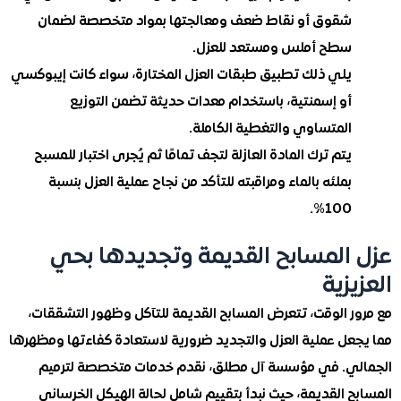
شقوق أو نقاط ضعف ومعالجتها بمواد متخصصة لضمان
سطح أملس ومستعد للعزل.
يلي ذلك تطبيق طبقات العزل المختارة، سواء كانت إيبوكسي
أو إسمنتية، باستخدام معدات حديثة تضمن التوزيع
المتساوي والتغطية الكاملة.
يتم ترك المادة العازلة لتجف تمامًا ثم يُجرى اختبار للمسبح
بملئه بالماء ومراقبته للتأكد من نجاح عملية العزل بنسبة
100%.
المسابح القديمة وتجديدها بحي
زية
ر الوقت، تتعرض المسابح القديمة للتآكل وظهور التشققات،
عل عملية العزل والتجديد ضرورية لاستعادة كفاءتها ومظهرها
ي. في مؤسسة آل مطلق، نقدم خدمات متخصصة لترميم
 القديمة، حيث نبدأ بتقييم شامل لحالة الهيكل الخرساني