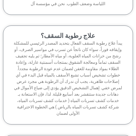
اللياسة وضعف الطوب. نحن في مؤسسة آل
علاج رطوبة السقف؟
بدأ علاج رطوبة السقف الفعال بتحديد المصدر الرئيسي للمشكلة
إيقافه فوراً، سواء كان ناتجاً عن تسرب في مواسير الصرف، أو
شح من خزانات المياه العلوية، أو مياه الأمطار؛ ثم يليه تجفيف
السقف تماماً ومعالجة الشقوق بمنتجات أسمنتية عازلة، وإعادة
الطلاء بمواد مقاومة للعفن لضمان عدم عودة الرطوبة مجدداً.
خطوات تشخيص أسباب تشبع الأسقف بالمياه قبل البدء في أي
إصلاحات ظاهرية، يجب أن ندرك أن الرطوبة هي مجرد عرض
مرض خفي. إهمال التشخيص الدقيق يؤدي إلى ضياع الأموال في
دهانات جديدة ستتقشر بعد أسابيع قليلة. لذا، فإن الاستعانة بـ
خدمات كشف تسربات المياه ( خدمات كشف تسربات المياه،
شركة كشف تسربات المياه بالرياض ) هي الخطوة الاحترافية
الأولى لضمان