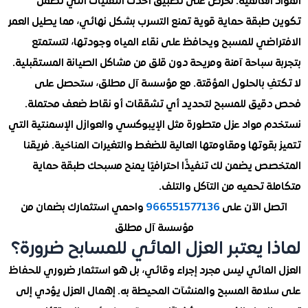
 العالمية. نحرص على تطبيق أحدث التقنيات التي تضمن
طبقة حماية قوية تمنع التسرب بشكل نهائي، مما يطيل العمر
اضي للمسبح ويحافظ على نقاء المياه وجودتها، لتستمتع
 سباحة آمنة ومريحة دون قلق من مشاكل الصيانة المستقبلية.
فِ بالحلول المؤقتة. مع مؤسسة آل مطلق، ستحصل على
يق للمسبح لتحديد أي تشققات أو نقاط ضعف محتملة.
 مواد عزل متطورة مثل الإيبوكسي والعوازل الإسمنتية التي
قوتها ومقاومتها العالية للضغط والتغيرات المناخية. فريقنا
ص يضمن لك تنفيذًا احترافيًا يمنح مسبحك طبقة حماية
 تحميه من التآكل والتلف.
ل الآن على
966551577136
واحمي استثمارك بضمان من
مؤسسة آل مطلق
ا يعتبر العزل المائي للمسابح ضرورة؟
المائي ليس مجرد إجراء وقائي، بل هو استثمار ضروري للحفاظ
امة المسبح والمنشآت المحيطة به. إهمال العزل يؤدي إلى