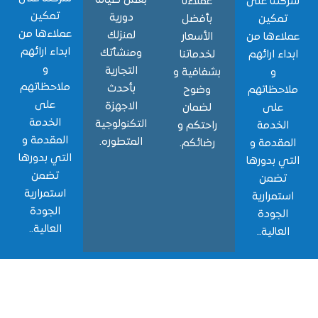
نا على
عملاءنا
تمكين
دورية
مكين
بأفضل
عملاءها من
لمنزلك
ءها من
الأسعار
ابداء ارائهم
ومنشأتك
ء ارائهم
لخدماتنا
و
التجارية
و
بشفافية و
ملاحظاتهم
بأحدث
حظاتهم
وضوح
على
الاجهزة
لى
لضمان
الخدمة
التكنولوجية
خدمة
راحتكم و
المقدمة و
المتطوره.
قدمة و
رضائكم.
التي بدورها
 بدورها
تضمن
ضمن
استمرارية
مرارية
الجودة
جودة
العالية..
الية..