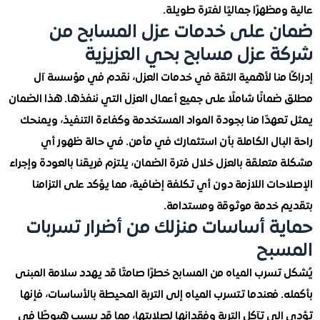
مظهرًا جماليًا لفترة طويلة.
 على خدمات عزل المسابح من
 عزل مسابح بحي العزيزية
ا منا لأهمية الثقة في خدمات العزل، نقدم في مؤسسة آل
انًا شاملًا على جميع أعمال العزل التي ننفذها. هذا الضمان
هدًا منا بجودة المواد المستخدمة وكفاءة التنفيذ، ويمنحك
بال الكاملة بأن استثمارك في مأمن. في حالة ظهور أي
تعلقة بالعزل خلال فترة الضمان، يلتزم فريقنا بالعودة وإجراء
ات اللازمة دون أي تكلفة إضافية، مما يؤكد على التزامنا
 خدمة موثوقة ومستدامة.
ة أساسات منزلك من أضرار تسربات
بح
سرب المياه من المسابح خطرًا صامتًا قد يهدد سلامة المبنى
 فعندما تتسرب المياه إلى التربة المحيطة بالأساسات، فإنها
ى تآكل التربة وفقدانها لصلابتها، مما قد يسبب هبوطًا في