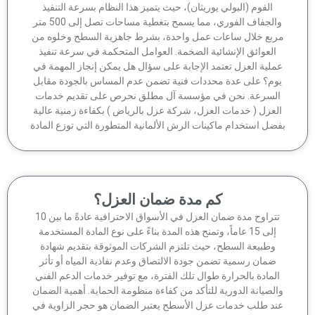
الفوم (البولي يوريثان)، حيث يتميز هذا النظام بسرعة التنفيذ
والجفاف الفوري، مما يسمح بتغطية مساحات تصل إلى 500 متر
ربع خلال ساعات عمل واحدة، بشرط جاهزية السطح وخلوه من
العوائق الإنشائية الضخمة. العوامل المتحكمة في سرعة تنفيذ
ملية العزل تعتمد الإجابة على سؤال هل يمكن إنجاز المهمة في
وم؟ على عدة محددات فنية تضمن عدم المساس بالجودة مقابل
لسرعة. نحن في مؤسسة آل مطلق نحرص على تقديم خدمات
لعزل ( خدمات العزل، شركة عزل بالرياض ) بكفاءة زمنية عالية
ضل استخدام ماكينات الرش الألمانية المتطورة التي توزع المادة
كم مدة ضمان العزل؟
تتراوح مدة ضمان العزل في الأسواق الاحترافية عادةً ما بين 10
إلى 15 عاماً، وتمنح هذه المدة بناءً على نوع المادة المستخدمة
وطبيعة السطح، حيث تلتزم الشركات الموثوقة بتقديم شهادة
ضمان رسمية تضمن جودة الالتصاق وعدم نفاذية المياه أو تأثر
لمادة بالحرارة طوال تلك الفترة، مع توفير خدمات الدعم الفني
الصيانة الدورية للتأكد من كفاءة منظومة الحماية. أهمية الضمان
ند طلب خدمات عزل الأسطح يعتبر الضمان هو حجر الزاوية في