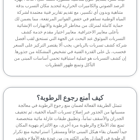
لرصد الصوتي والكاميرات الحرارية لتحديد مكان التسرب بدقة
متناهية وبدون أي تكسير، مع تقديم تقارير فنية معتمدة لشركة
لمياه الوطنية تساهم في خفض الفواتير المرتفعة، مما يضمن لك
حماية كاملة لمنزلك من مخاطر الرطوبة والانهيارات الإنشائية
بأعلى معايير الاحترافية. معايير اختيار مقدم خدمة كشف
لتسربات الموثوق عند البحث عن الجهة التي تستحق لقب أفضل
كة كشف تسربات بالرياض، يجب ألا يقتصر التركيز على السعر
حسب، بل على القدرة الفنية في تشخيص المشكلة من جذورها.
ن كشف التسربات هو عملية استباقية تحمي أساسات المبنى من
التآكل وتمنع ظهور الفطريات
كيف أمنع رجوع الرطوبة؟
تتمثل الطريقة الفعالة لضمان منع رجوع الرطوبة في معالجة
سبباتها من الجذور عبر إصلاح تسربات المياه الخفية، ثم تجفيف
الجدران والأسقف تماماً، وتطبيق طبقات عازلة مائية متخصصة
منع نفاذ الأملاح والرطوبة مرة أخرى، مع الالتزام بتهوية المكان
داً لضمان بقاء هيكل المبنى جافاً ومستقراً. استراتيجية منع تكرار
لرطوبة في المنازل يعاني الكثيرون من عودة بقع الأملاح وتقشر