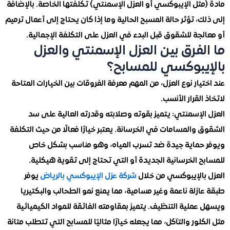
ثل الإيبوكسي أو العزل الإسمنتي) تكلفتها الخاصة. بالإضافة
، تؤثر حالة المسبح الحالية وما إذا كان يحتاج إلى أعمال ترميم
جة للشقوق قبل البدء في العزل على التكلفة الإجمالية.
لفرق بين العزل الإسمنتي والعزل
يبوكسي للمسابح؟
يار نوع العزل، من المهم معرفة الفروقات بين الخيارات المتاحة
القرار الأنسب.
لإسمنتي: يتميز بقوته وصلابته وقدرته العالية على سد
والمسامات في الخرسانة. يعتبر خيارًا فعالًا من حيث التكلفة
حماية جيدة ضد تسرب المياه، وهو مناسب بشكل خاص
 الخرسانية الجديدة أو التي تحتاج إلى تقوية هيكلية.
بالإيبوكسي من خلال
شركة عزل الإيبوكسي بالرياض
يوفر
زلة ناعمة وغير مسامية، مما يمنع نمو الطحالب والبكتيريا
ملية التنظيف. يتميز بمقاومته الفائقة للمواد الكيميائية
لور والتآكل، مما يجعله خيارًا مثاليًا للمسابح التي تتطلب متانة