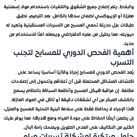
ط. يتم إصلاح جميع الشقوق والتلفيات باستخدام مواد إسمنتية
أو الإيبوكسي لضمان سدها بالكامل. بعد الترميم، نطبق
عزل حديثة تحمي المسبح من التسربات المستقبلية وتعيد له
 مما يطيل من عمره الافتراضي ويجعله آمنًا للاستخدام من
ة الفحص الدوري للمسابح لتجنب
رب
فحص الدوري للمسابح إجراءً وقائيًا أساسيًا يساعد على
 المشاكل المحتملة قبل أن تتفاقم وتتحول إلى إصلاحات
 إن مراقبة هيكل المسبح وأنظمة السباكة بانتظام يسمح
 المبكر عن أي تشققات دقيقة أو تآكل في المواد العازلة.
جراء لا يحافظ فقط على سلامة البنية التحتية للمسبح والمنزل،
ن أيضًا الحفاظ على جودة المياه ومنع هدرها، مما يوفر عليك
من التكاليف على المدى الطويل ويمنحك راحة البال.
 مبتكرة لمشكلة تسربات مياه