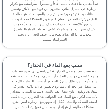
داً لضمان بقاء هيكل المبنى جافاً ومستقراً. استراتيجية منع تكرار
لرطوبة في المنازل يعاني الكثيرون من عودة بقع الأملاح وتقشر
الدهانات بعد فترة وجيزة من الترميم، والسبب دائماً هو معالجة
لعرَض وترك المرض. لضمان عدم ظهور المشكلة مجدداً، يجب
البدء فوراً بالاستعانة بـ خدمات كشف تسربات المياه ( خدمات
كشف تسربات المياه، شركة كشف تسربات المياه بالرياض )
لتحديد ما إذا كان هناك نضح مائي خلف الجدران أو تحت
السيراميك يتسبب
سبب بقع الماء في الجدار؟
عود سبب بقع الماء في الجدار بشكل رئيسي إلى وجود تسربات
اه داخلية في مواسير التغذية أو الصرف المخفية، أو نتيجة رشح
ياه الأمطار من خلال شقوق السطح، أو بسبب الرطوبة الأرضية
لتي تنتقل عبر الجدران، مما يؤدي لظهور هالات داكنة، تقشر في
دهانات، وتكون أملاح بيضاء تضر بالبنية الإنشائية للمبنى. المصادر
أساسية لتكون بقع المياه على الحوائط تعد الجدران مرآة عاكسة
صحة السباكة والمنشأة ككل. إن ظهور بقع الرطوبة ليس مجرد
مشكلة جمالية، بل هو إنذار بوجود خلل عميق يتطلب تدخل