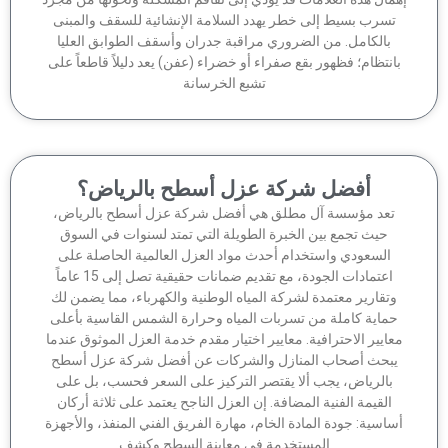
تسرب بسيط إلى خطر يهدد السلامة الإنشائية للسقف والمبنى
بالكامل. من الضروري مراقبة جدران وأسقف الطوابق العليا
انتظام؛ فظهور بقع صفراء أو خضراء (عفن) يعد دليلاً قاطعاً على
تشبع الخرسانة
أفضل شركة عزل أسطح بالرياض؟
تعد مؤسسة آل مطلق هي أفضل شركة عزل أسطح بالرياض،
حيث تجمع بين الخبرة الطويلة التي تمتد لسنوات في السوق
السعودي واستخدام أحدث مواد العزل العالمية الحاصلة على
اعتمادات الجودة، مع تقديم ضمانات حقيقية تصل إلى 15 عاماً
وتقارير معتمدة لشركة المياه الوطنية والكهرباء، مما يضمن لك
ماية كاملة من تسربات المياه وحرارة الشمس القاسية بأعلى
عايير الاحترافية. معايير اختيار مقدم خدمة العزل الموثوق عندما
بحث أصحاب المنازل والشركات عن أفضل شركة عزل أسطح
بالرياض، يجب ألا يقتصر التركيز على السعر فحسب، بل على
القيمة الفنية المضافة. إن العزل الناجح يعتمد على ثلاثة أركان
اسية: جودة المادة الخام، مهارة الفريق الفني المنفذ، والأجهزة
المستخدمة في معاينة السطح وكشف