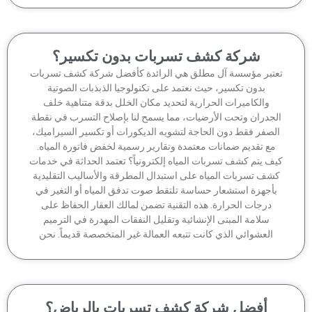
شركة كشف تسربات بدون تكسير؟
تبر مؤسسة آل مطلق هي الرائدة كأفضل شركة كشف تسربات
بدون تكسير، حيث نعتمد على تكنولوجيا الذبذبات الصوتية
والكاميرات الحرارية لتحديد مكان الخلل بدقة متناهية خلف
جدران وتحت الأرضيات، مما يسمح لنا بإصلاح التسرب في نقطة
لصفر فقط دون الحاجة لتشويه الديكورات أو تكسير السيراميك،
مع تقديم ضمانات معتمدة وتقارير رسمية لخفض فاتورة المياه.
ف يتم كشف تسربات المياه إلكترونياً؟ تعتمد الحداثة في خدمات
شف تسربات المياه على استبدال المطرقة والأساليب التقليدية
أجهزة استشعار حساسة تلتقط صوت تدفق المياه أو التغير في
درجات الحرارة. هذه التقنية تضمن لمالك العقار الحفاظ على
سلامة المبنى الإنشائية وتقليل النفقات المهدرة في الترميم
العشوائي الذي كانت تتبعه العمالة غير المتخصصة قديماً. نحن
أفضل شركة كشف تسربات بالرياض؟