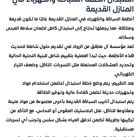
دال أنظمة السباكة والكهرباء في
ازل القديمة
لسباكة والكهرباء في المنازل القديمة غالبًا ما تكون قديمة
ة، مما يجعلها تحتاج إلى استبدال كامل لضمان سلامة المبنى
.
سسة آل مطلق من الرواد في تقديم حلول شاملة لتحديث
نظمة، حيث تبدأ العملية بتقييم شامل للبنية التحتية الحالية
المشكلات المحتملة مثل التسربات، التآكل، وضعف التيار
ئي.
تقييم، يتم وضع خطة استبدال تتضمن استخدام مواد
ات حديثة تضمن كفاءة عالية وتوفير الطاقة.
بدال أنابيب السباكة القديمة بأخرى مصنوعة من مواد متينة
 للتآكل، مثل البلاستيك المقوى أو النحاس، مع التأكد من
ا بطريقة تضمن تدفق المياه بشكل سلس وتجنب أي تسربات
ية.