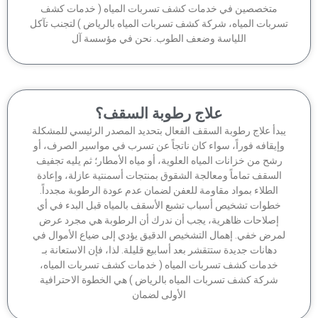
متخصصين في خدمات كشف تسربات المياه ( خدمات كشف
ربات المياه، شركة كشف تسربات المياه بالرياض ) لتجنب تآكل
اللياسة وضعف الطوب. نحن في مؤسسة آل
علاج رطوبة السقف؟
بدأ علاج رطوبة السقف الفعال بتحديد المصدر الرئيسي للمشكلة
إيقافه فوراً، سواء كان ناتجاً عن تسرب في مواسير الصرف، أو
شح من خزانات المياه العلوية، أو مياه الأمطار؛ ثم يليه تجفيف
السقف تماماً ومعالجة الشقوق بمنتجات أسمنتية عازلة، وإعادة
الطلاء بمواد مقاومة للعفن لضمان عدم عودة الرطوبة مجدداً.
خطوات تشخيص أسباب تشبع الأسقف بالمياه قبل البدء في أي
إصلاحات ظاهرية، يجب أن ندرك أن الرطوبة هي مجرد عرض
مرض خفي. إهمال التشخيص الدقيق يؤدي إلى ضياع الأموال في
دهانات جديدة ستتقشر بعد أسابيع قليلة. لذا، فإن الاستعانة بـ
خدمات كشف تسربات المياه ( خدمات كشف تسربات المياه،
شركة كشف تسربات المياه بالرياض ) هي الخطوة الاحترافية
الأولى لضمان