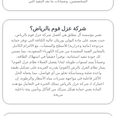
المتخصصين، وضمانات ما بعد التنفيذ التي
شركة عزل فوم بالرياض؟
تعتبر مؤسسة آل مطلق هي أفضل شركة عزل فوم بالرياض،
ث نعتمد على مادة البولي يوريثان عالية الكثافة التي توفر حماية
زدوجة (مائية وحرارية) للأسطح والمنشآت، مع الالتزام الكامل
لمعايير الفنية المعتمدة من شركة الكهرباء السعودية، مما يضمن
لك جودة تنفيذ استثنائية، توفيراً حقيقياً في استهلاك الطاقة،
ماناً يمتد لسنوات طويلة. لماذا يفضل العملاء نظام عزل الفوم؟
تاز نظام العزل بالرش (الفوم) بقدرته الفريدة على تشكيل طبقة
واحدة صلبة ومتماسكة تخلو من أي فواصل، مما يجعله الحل
الأكثر فاعلية في مواجهة تسربات مياه الأمطار والرطوبة. إن
ختيارك لـ شركة عزل بالرياض تمتلك الخبرة في التعامل مع هذه
المادة يعني حماية هيكل منزلك من التآكل وتأمين بيئة داخلية
مريحة