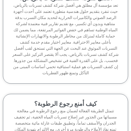
عد مؤسسة آل مطلق هي أفضل شركة كشف تسربات بالرياض،
يث تنفرد بتقديم حلول هندسية متطورة تعتمد على أحدث أجهزة
لرصد الصوتي والكاميرات الحرارية لتحديد مكان التسرب بدقة
متناهية وبدون أي تكسير، مع تقديم تقارير فنية معتمدة لشركة
لمياه الوطنية تساهم في خفض الفواتير المرتفعة، مما يضمن لك
حماية كاملة لمنزلك من مخاطر الرطوبة والانهيارات الإنشائية
بأعلى معايير الاحترافية. معايير اختيار مقدم خدمة كشف
لتسربات الموثوق عند البحث عن الجهة التي تستحق لقب أفضل
كة كشف تسربات بالرياض، يجب ألا يقتصر التركيز على السعر
حسب، بل على القدرة الفنية في تشخيص المشكلة من جذورها.
ن كشف التسربات هو عملية استباقية تحمي أساسات المبنى من
التآكل وتمنع ظهور الفطريات
كيف أمنع رجوع الرطوبة؟
تتمثل الطريقة الفعالة لضمان منع رجوع الرطوبة في معالجة
سبباتها من الجذور عبر إصلاح تسربات المياه الخفية، ثم تجفيف
الجدران والأسقف تماماً، وتطبيق طبقات عازلة مائية متخصصة
منع نفاذ الأملاح والرطوبة مرة أخرى، مع الالتزام بتهوية المكان