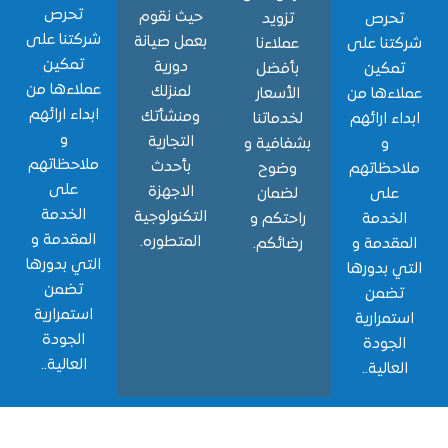
تحرص
حيث نقوم
حرص
تزويد
شركتنا على
بعمل صيانة
نا على
عملاءنا
تمكين
دورية
مكين
بأفضل
عملاءها من
لمنزلك
ءها من
الأسعار
ابداء ارائهم
ومنشأتك
ء ارائهم
لخدماتنا
و
التجارية
و
بشفافية و
ملاحظاتهم
بأحدث
حظاتهم
وضوح
على
الاجهزة
لى
لضمان
الخدمة
التكنولوجية
خدمة
راحتكم و
المقدمة و
المتطوره.
قدمة و
رضائكم.
التي بدورها
 بدورها
تضمن
ضمن
استمرارية
مرارية
الجودة
جودة
العالية..
الية..