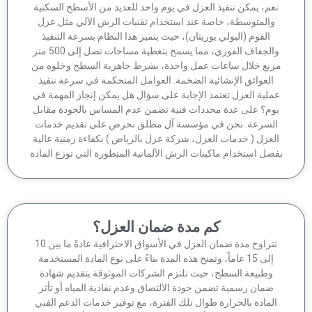
عم، يمكن تنفيذ العزل في يوم واحد للعديد من الأسطح السكنية
والمتوسطة، خاصة عند استخدام تقنيات الرش الآلي مثل عزل
الفوم (البولي يوريثان)، حيث يتميز هذا النظام بسرعة التنفيذ
والجفاف الفوري، مما يسمح بتغطية مساحات تصل إلى 500 متر
ربع خلال ساعات عمل واحدة، بشرط جاهزية السطح وخلوه من
العوائق الإنشائية الضخمة. العوامل المتحكمة في سرعة تنفيذ
ملية العزل تعتمد الإجابة على سؤال هل يمكن إنجاز المهمة في
وم؟ على عدة محددات فنية تضمن عدم المساس بالجودة مقابل
لسرعة. نحن في مؤسسة آل مطلق نحرص على تقديم خدمات
لعزل ( خدمات العزل، شركة عزل بالرياض ) بكفاءة زمنية عالية
ضل استخدام ماكينات الرش الألمانية المتطورة التي توزع المادة
كم مدة ضمان العزل؟
تتراوح مدة ضمان العزل في الأسواق الاحترافية عادةً ما بين 10
إلى 15 عاماً، وتمنح هذه المدة بناءً على نوع المادة المستخدمة
وطبيعة السطح، حيث تلتزم الشركات الموثوقة بتقديم شهادة
ضمان رسمية تضمن جودة الالتصاق وعدم نفاذية المياه أو تأثر
لمادة بالحرارة طوال تلك الفترة، مع توفير خدمات الدعم الفني