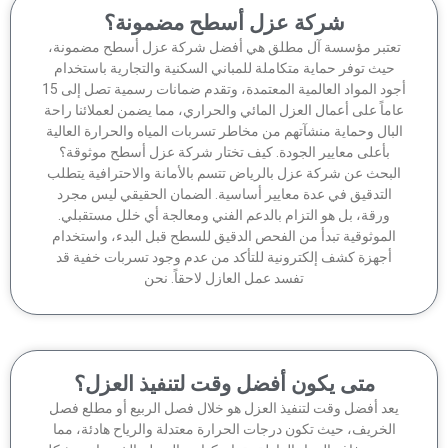
شركة عزل أسطح مضمونة؟
عتبر مؤسسة آل مطلق هي أفضل شركة عزل أسطح مضمونة،
حيث توفر حماية متكاملة للمباني السكنية والتجارية باستخدام
أجود المواد العالمية المعتمدة، وتقدم ضمانات رسمية تصل إلى 15
ماً على أعمال العزل المائي والحراري، مما يضمن لعملائنا راحة
لبال وحماية منشآتهم من مخاطر تسربات المياه والحرارة العالية
بأعلى معايير الجودة. كيف تختار شركة عزل أسطح موثوقة؟
لبحث عن شركة عزل بالرياض تتسم بالأمانة والاحترافية يتطلب
التدقيق في عدة معايير أساسية. الضمان الحقيقي ليس مجرد
ورقة، بل هو التزام بالدعم الفني ومعالجة أي خلل مستقبلي.
الموثوقية تبدأ من الفحص الدقيق للسطح قبل البدء، واستخدام
أجهزة كشف إلكترونية للتأكد من عدم وجود تسربات خفية قد
تفسد عمل العازل لاحقاً. نحن
متى يكون أفضل وقت لتنفيذ العزل؟
عد أفضل وقت لتنفيذ العزل هو خلال فصل الربيع أو مطلع فصل
الخريف، حيث تكون درجات الحرارة معتدلة والرياح هادئة، مما