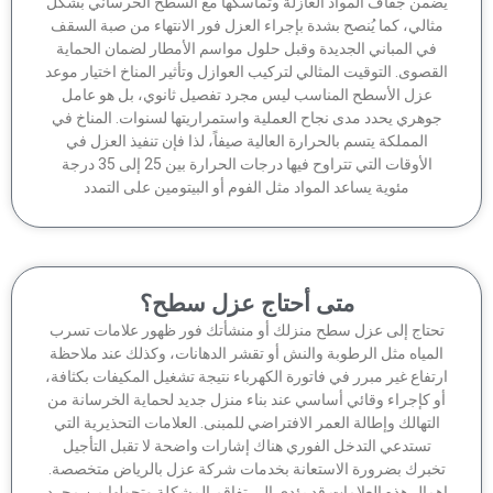
من جفاف المواد العازلة وتماسكها مع السطح الخرساني بشكل
ثالي، كما يُنصح بشدة بإجراء العزل فور الانتهاء من صبة السقف
في المباني الجديدة وقبل حلول مواسم الأمطار لضمان الحماية
قصوى. التوقيت المثالي لتركيب العوازل وتأثير المناخ اختيار موعد
عزل الأسطح المناسب ليس مجرد تفصيل ثانوي، بل هو عامل
وهري يحدد مدى نجاح العملية واستمراريتها لسنوات. المناخ في
المملكة يتسم بالحرارة العالية صيفاً، لذا فإن تنفيذ العزل في
الأوقات التي تتراوح فيها درجات الحرارة بين 25 إلى 35 درجة
مئوية يساعد المواد مثل الفوم أو البيتومين على التمدد
متى أحتاج عزل سطح؟
حتاج إلى عزل سطح منزلك أو منشأتك فور ظهور علامات تسرب
لمياه مثل الرطوبة والنش أو تقشر الدهانات، وكذلك عند ملاحظة
تفاع غير مبرر في فاتورة الكهرباء نتيجة تشغيل المكيفات بكثافة،
 كإجراء وقائي أساسي عند بناء منزل جديد لحماية الخرسانة من
لتهالك وإطالة العمر الافتراضي للمبنى. العلامات التحذيرية التي
تستدعي التدخل الفوري هناك إشارات واضحة لا تقبل التأجيل
برك بضرورة الاستعانة بخدمات شركة عزل بالرياض متخصصة.
مال هذه العلامات قد يؤدي إلى تفاقم المشكلة وتحولها من مجرد