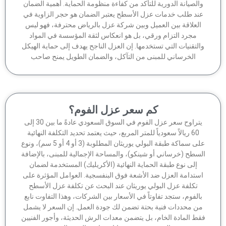
الصيانة الدورية للتأكد من كفاءة منظومة الحماية. أهمية الضمان
ند طلب خدمات عزل الأسطح يعتبر الضمان هو حجر الزاوية في
لعلاقة بين العميل وبين شركة عزل بالرياض محترفة، فهو ليس
مجرد التزام ورقي، بل هو انعكاس لثقة المؤسسة في المواد
لتقنيات التي تستخدمها. إن العزل الناجح يهدف إلى حماية الهيكل
الخرساني للمبنى من التآكل، والضمان الطويل يمنح صاحب
كم سعر عزل الفوم؟
يتراوح سعر عزل الفوم في السوق السعودي عادةً ما بين 30 إلى
60 ريالاً سعودياً للمتر المربع، حيث يعتمد تحديد التكلفة النهائية
على سماكة طبقة البولي يوريثان المطلوبة (3 أو 4 أو 5 سم)، ونوع
سطح (خرساني أو شينكو)، والمساحة الإجمالية للمبنى، بالإضافة
إلى نوع طبقة الحماية النهائية (الأكريليك) المستخدمة لضمان
ستدامة العزل ضد الأشعة فوق البنفسجية. العوامل المؤثرة على
تكلفة عزل البولي يوريثان عند البحث عن تكلفة عزل الأسطح
الفوم، ستجد تفاوتاً في الأسعار بين الشركات، وهذا التفاوت نابع
ن محددات فنية بحتة تضمن لك جودة العمل. إن السعر لا يشمل
ط المادة الخام، بل يتضمن معدات الرش الحديثة، وأجور الفنيين