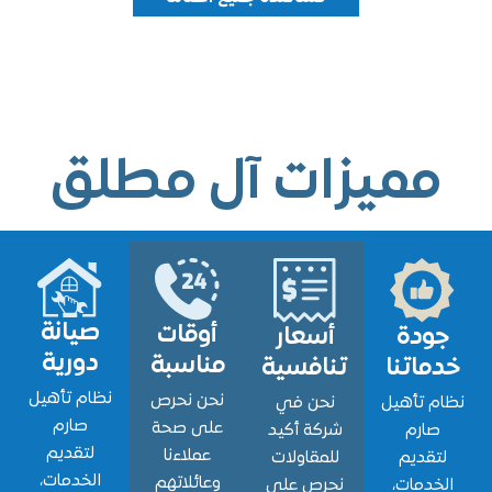
ميزات آل مطلق
صيانة
أوقات
ودة
أسعار
دورية
مناسبة
اتنا
تنافسية
نظام تأهيل
نحن نحرص
 تأهيل
نحن في
صارم
على صحة
ارم
شركة أكيد
لتقديم
عملاءنا
قديم
للمقاولات
الخدمات،
وعائلاتهم
دمات،
نحرص على