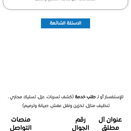
الاسئلة الشائعة
تفسار أو لـ
طلب خدمة
(كشف تسربات، عزل، تسليك مجاري ،
تنظيف منازل
، تخزين ونقل عفش، صيانة وترميم).
وان آل
رقم
منصات
طلق
الجوال
التواصل