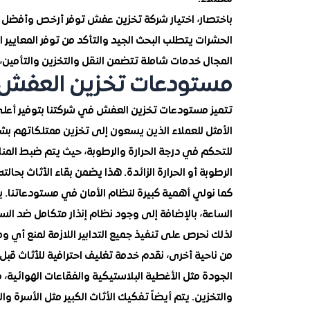
باختصار، اختيار شركة تخزين عفش توفر أرخص وأفضل
الحشرات يتطلب البحث الجيد والتأكد من توفر المعايير ا
المجال خدمات شاملة تتضمن النقل والتخزين والتأمين،
مستودعات تخزين العفش
تتميز مستودعات تخزين العفش في شركتنا بتوفير أعلى 
الأمثل للعملاء الذين يسعون إلى تخزين ممتلكاتهم ب
للتحكم في درجة الحرارة والرطوبة، حيث يتم ضبط المن
الرطوبة أو الحرارة الزائدة. هذا يضمن بقاء الأثاث بحالت
كما نولي أهمية كبيرة لنظام الأمان في مستودعاتنا. يت
الساعة، بالإضافة إلى وجود نظام إنذار متكامل ضد السرق
لذلك نحرص على تنفيذ جميع التدابير اللازمة لمنع أي 
من ناحية أخرى، نقدم خدمة تغليف احترافية للأثاث قبل
الجودة مثل الأغطية البلاستيكية والفقاعات الهوائية،
والتخزين. يتم أيضاً تفكيك الأثاث الكبير مثل الأسرة 