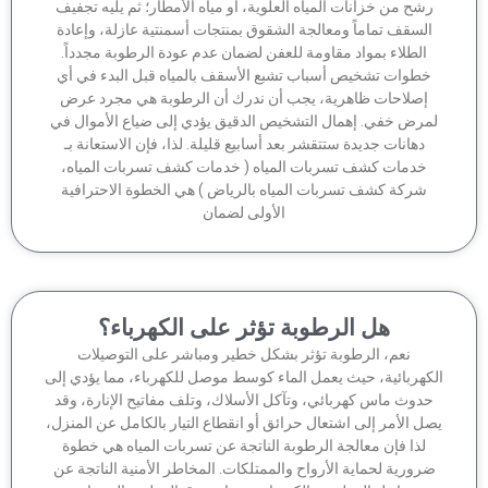
شح من خزانات المياه العلوية، أو مياه الأمطار؛ ثم يليه تجفيف
السقف تماماً ومعالجة الشقوق بمنتجات أسمنتية عازلة، وإعادة
الطلاء بمواد مقاومة للعفن لضمان عدم عودة الرطوبة مجدداً.
خطوات تشخيص أسباب تشبع الأسقف بالمياه قبل البدء في أي
إصلاحات ظاهرية، يجب أن ندرك أن الرطوبة هي مجرد عرض
مرض خفي. إهمال التشخيص الدقيق يؤدي إلى ضياع الأموال في
دهانات جديدة ستتقشر بعد أسابيع قليلة. لذا، فإن الاستعانة بـ
خدمات كشف تسربات المياه ( خدمات كشف تسربات المياه،
شركة كشف تسربات المياه بالرياض ) هي الخطوة الاحترافية
الأولى لضمان
هل الرطوبة تؤثر على الكهرباء؟
نعم، الرطوبة تؤثر بشكل خطير ومباشر على التوصيلات
كهربائية، حيث يعمل الماء كوسط موصل للكهرباء، مما يؤدي إلى
دوث ماس كهربائي، وتآكل الأسلاك، وتلف مفاتيح الإنارة، وقد
ل الأمر إلى اشتعال حرائق أو انقطاع التيار بالكامل عن المنزل،
لذا فإن معالجة الرطوبة الناتجة عن تسربات المياه هي خطوة
رورية لحماية الأرواح والممتلكات. المخاطر الأمنية الناتجة عن