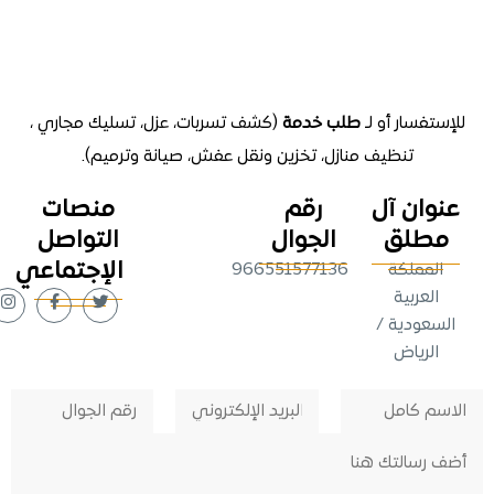
تفسار أو لـ
طلب خدمة
(كشف تسربات، عزل، تسليك مجاري ،
تنظيف منازل
، تخزين ونقل عفش، صيانة وترميم).
وان آل
رقم
منصات
طلق
الجوال
التواصل
الإجتماعي
لمملكة
966551577136
لعربية
عودية /
لرياض