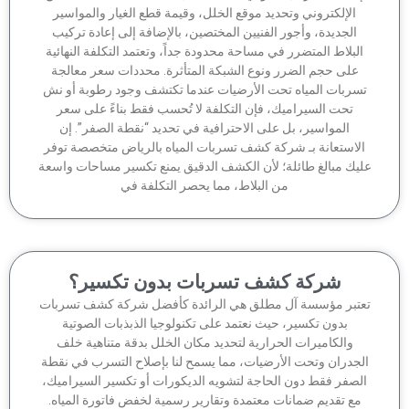
الإلكتروني وتحديد موقع الخلل، وقيمة قطع الغيار والمواسير
الجديدة، وأجور الفنيين المختصين، بالإضافة إلى إعادة تركيب
لبلاط المتضرر في مساحة محدودة جداً، وتعتمد التكلفة النهائية
على حجم الضرر ونوع الشبكة المتأثرة. محددات سعر معالجة
سربات المياه تحت الأرضيات عندما تكتشف وجود رطوبة أو نش
تحت السيراميك، فإن التكلفة لا تُحسب فقط بناءً على سعر
المواسير، بل على الاحترافية في تحديد “نقطة الصفر”. إن
لاستعانة بـ شركة كشف تسربات المياه بالرياض متخصصة توفر
يك مبالغ طائلة؛ لأن الكشف الدقيق يمنع تكسير مساحات واسعة
من البلاط، مما يحصر التكلفة في
شركة كشف تسربات بدون تكسير؟
تبر مؤسسة آل مطلق هي الرائدة كأفضل شركة كشف تسربات
بدون تكسير، حيث نعتمد على تكنولوجيا الذبذبات الصوتية
والكاميرات الحرارية لتحديد مكان الخلل بدقة متناهية خلف
جدران وتحت الأرضيات، مما يسمح لنا بإصلاح التسرب في نقطة
لصفر فقط دون الحاجة لتشويه الديكورات أو تكسير السيراميك،
مع تقديم ضمانات معتمدة وتقارير رسمية لخفض فاتورة المياه.