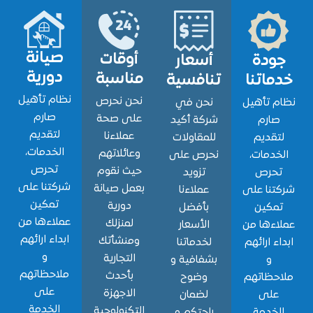
صيانة
أوقات
ودة
أسعار
دورية
مناسبة
اتنا
تنافسية
نظام تأهيل
نحن نحرص
 تأهيل
نحن في
صارم
على صحة
ارم
شركة أكيد
لتقديم
عملاءنا
قديم
للمقاولات
الخدمات،
وعائلاتهم
دمات،
نحرص على
تحرص
حيث نقوم
حرص
تزويد
شركتنا على
بعمل صيانة
نا على
عملاءنا
تمكين
دورية
مكين
بأفضل
عملاءها من
لمنزلك
ءها من
الأسعار
ابداء ارائهم
ومنشأتك
ء ارائهم
لخدماتنا
و
التجارية
و
بشفافية و
ملاحظاتهم
بأحدث
حظاتهم
وضوح
على
الاجهزة
لى
لضمان
الخدمة
التكنولوجية
خدمة
راحتكم و