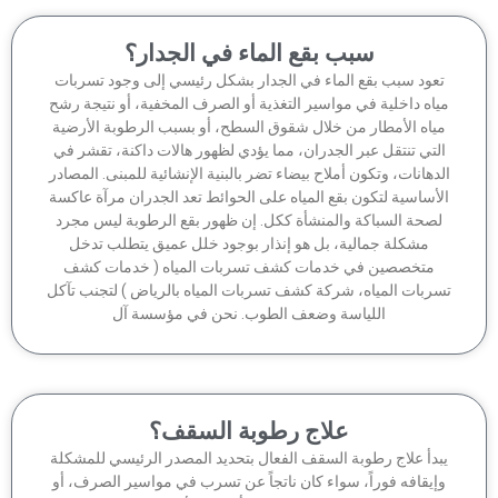
سبب بقع الماء في الجدار؟
عود سبب بقع الماء في الجدار بشكل رئيسي إلى وجود تسربات
اه داخلية في مواسير التغذية أو الصرف المخفية، أو نتيجة رشح
ياه الأمطار من خلال شقوق السطح، أو بسبب الرطوبة الأرضية
لتي تنتقل عبر الجدران، مما يؤدي لظهور هالات داكنة، تقشر في
دهانات، وتكون أملاح بيضاء تضر بالبنية الإنشائية للمبنى. المصادر
أساسية لتكون بقع المياه على الحوائط تعد الجدران مرآة عاكسة
صحة السباكة والمنشأة ككل. إن ظهور بقع الرطوبة ليس مجرد
مشكلة جمالية، بل هو إنذار بوجود خلل عميق يتطلب تدخل
متخصصين في خدمات كشف تسربات المياه ( خدمات كشف
ربات المياه، شركة كشف تسربات المياه بالرياض ) لتجنب تآكل
اللياسة وضعف الطوب. نحن في مؤسسة آل
علاج رطوبة السقف؟
بدأ علاج رطوبة السقف الفعال بتحديد المصدر الرئيسي للمشكلة
إيقافه فوراً، سواء كان ناتجاً عن تسرب في مواسير الصرف، أو