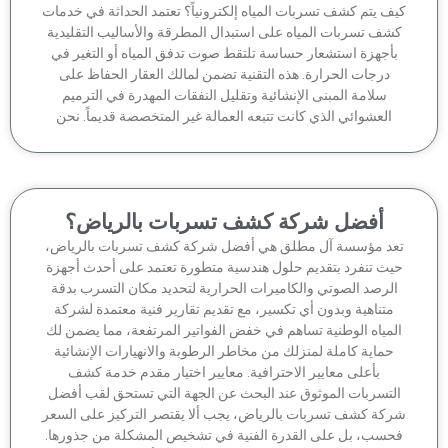
ف يتم كشف تسربات المياه إلكترونياً؟ تعتمد الحداثة في خدمات
شف تسربات المياه على استبدال المطرقة والأساليب التقليدية
أجهزة استشعار حساسة تلتقط صوت تدفق المياه أو التغير في
درجات الحرارة. هذه التقنية تضمن لمالك العقار الحفاظ على
سلامة المبنى الإنشائية وتقليل النفقات المهدرة في الترميم
العشوائي الذي كانت تتبعه العمالة غير المتخصصة قديماً. نحن
أفضل شركة كشف تسربات بالرياض؟
عد مؤسسة آل مطلق هي أفضل شركة كشف تسربات بالرياض،
يث تنفرد بتقديم حلول هندسية متطورة تعتمد على أحدث أجهزة
لرصد الصوتي والكاميرات الحرارية لتحديد مكان التسرب بدقة
متناهية وبدون أي تكسير، مع تقديم تقارير فنية معتمدة لشركة
لمياه الوطنية تساهم في خفض الفواتير المرتفعة، مما يضمن لك
حماية كاملة لمنزلك من مخاطر الرطوبة والانهيارات الإنشائية
بأعلى معايير الاحترافية. معايير اختيار مقدم خدمة كشف
لتسربات الموثوق عند البحث عن الجهة التي تستحق لقب أفضل
كة كشف تسربات بالرياض، يجب ألا يقتصر التركيز على السعر
حسب، بل على القدرة الفنية في تشخيص المشكلة من جذورها.