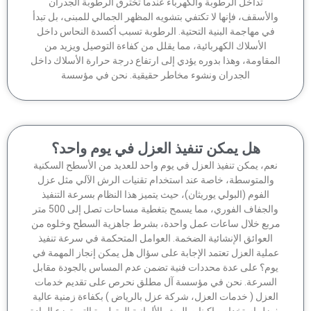
تداخل الرطوبة والكهرباء عندما تخترق الرطوبة الجدران
الأسقف، فإنها لا تكتفي بتشويه المظهر الجمالي للمبنى، بل تبدأ
في مهاجمة البنية التحتية. الرطوبة تسبب أكسدة النحاس داخل
الأسلاك الكهربائية، مما يقلل من كفاءة التوصيل ويزيد من
مقاومة، وهذا بدوره يؤدي إلى ارتفاع درجة حرارة الأسلاك داخل
الجدران ونشوء مخاطر حقيقية. نحن في مؤسسة
هل يمكن تنفيذ العزل في يوم واحد؟
عم، يمكن تنفيذ العزل في يوم واحد للعديد من الأسطح السكنية
والمتوسطة، خاصة عند استخدام تقنيات الرش الآلي مثل عزل
الفوم (البولي يوريثان)، حيث يتميز هذا النظام بسرعة التنفيذ
والجفاف الفوري، مما يسمح بتغطية مساحات تصل إلى 500 متر
ربع خلال ساعات عمل واحدة، بشرط جاهزية السطح وخلوه من
العوائق الإنشائية الضخمة. العوامل المتحكمة في سرعة تنفيذ
ملية العزل تعتمد الإجابة على سؤال هل يمكن إنجاز المهمة في
وم؟ على عدة محددات فنية تضمن عدم المساس بالجودة مقابل
لسرعة. نحن في مؤسسة آل مطلق نحرص على تقديم خدمات
لعزل ( خدمات العزل، شركة عزل بالرياض ) بكفاءة زمنية عالية
ضل استخدام ماكينات الرش الألمانية المتطورة التي توزع المادة