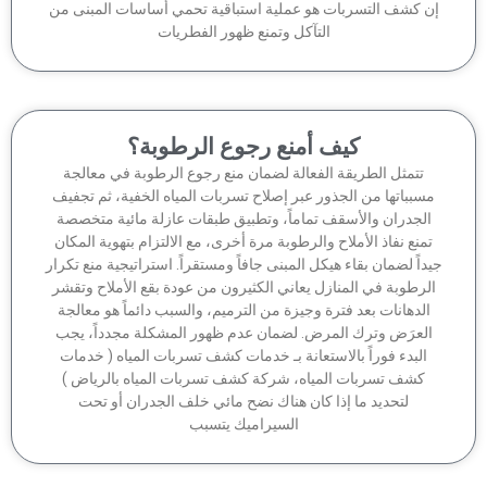
ن كشف التسربات هو عملية استباقية تحمي أساسات المبنى من
التآكل وتمنع ظهور الفطريات
كيف أمنع رجوع الرطوبة؟
تتمثل الطريقة الفعالة لضمان منع رجوع الرطوبة في معالجة
سبباتها من الجذور عبر إصلاح تسربات المياه الخفية، ثم تجفيف
الجدران والأسقف تماماً، وتطبيق طبقات عازلة مائية متخصصة
منع نفاذ الأملاح والرطوبة مرة أخرى، مع الالتزام بتهوية المكان
داً لضمان بقاء هيكل المبنى جافاً ومستقراً. استراتيجية منع تكرار
لرطوبة في المنازل يعاني الكثيرون من عودة بقع الأملاح وتقشر
الدهانات بعد فترة وجيزة من الترميم، والسبب دائماً هو معالجة
لعرَض وترك المرض. لضمان عدم ظهور المشكلة مجدداً، يجب
البدء فوراً بالاستعانة بـ خدمات كشف تسربات المياه ( خدمات
كشف تسربات المياه، شركة كشف تسربات المياه بالرياض )
لتحديد ما إذا كان هناك نضح مائي خلف الجدران أو تحت
السيراميك يتسبب