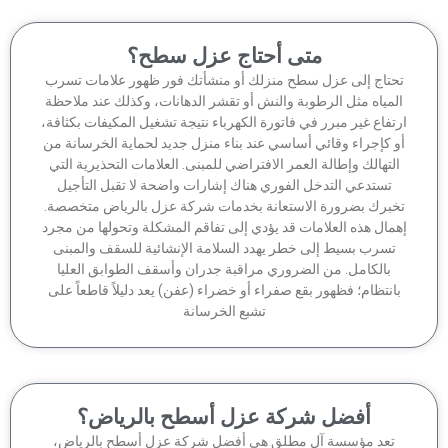
متى أحتاج عزل سطح؟
حتاج إلى عزل سطح منزلك أو منشأتك فور ظهور علامات تسرب
لمياه مثل الرطوبة والنش أو تقشر الدهانات، وكذلك عند ملاحظة
تفاع غير مبرر في فاتورة الكهرباء نتيجة تشغيل المكيفات بكثافة،
 كإجراء وقائي أساسي عند بناء منزل جديد لحماية الخرسانة من
لتهالك وإطالة العمر الافتراضي للمبنى. العلامات التحذيرية التي
تستدعي التدخل الفوري هناك إشارات واضحة لا تقبل التأجيل
برك بضرورة الاستعانة بخدمات شركة عزل بالرياض متخصصة.
مال هذه العلامات قد يؤدي إلى تفاقم المشكلة وتحولها من مجرد
تسرب بسيط إلى خطر يهدد السلامة الإنشائية للسقف والمبنى
بالكامل. من الضروري مراقبة جدران وأسقف الطوابق العليا
انتظام؛ فظهور بقع صفراء أو خضراء (عفن) يعد دليلاً قاطعاً على
تشبع الخرسانة
أفضل شركة عزل أسطح بالرياض؟
تعد مؤسسة آل مطلق هي أفضل شركة عزل أسطح بالرياض،