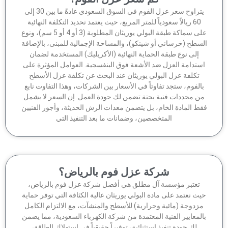
يتراوح سعر عزل الفوم في السوق السعودي عادةً ما بين 30 إلى
60 ريالاً سعودياً للمتر المربع، حيث يعتمد تحديد التكلفة النهائية
على سماكة طبقة البولي يوريثان المطلوبة (3 أو 4 أو 5 سم)، ونوع
سطح (خرساني أو شينكو)، والمساحة الإجمالية للمبنى، بالإضافة
إلى نوع طبقة الحماية النهائية (الأكريليك) المستخدمة لضمان
ستدامة العزل ضد الأشعة فوق البنفسجية. العوامل المؤثرة على
تكلفة عزل البولي يوريثان عند البحث عن تكلفة عزل الأسطح
الفوم، ستجد تفاوتاً في الأسعار بين الشركات، وهذا التفاوت نابع
ن محددات فنية بحتة تضمن لك جودة العمل. إن السعر لا يشمل
ط المادة الخام، بل يتضمن معدات الرش الحديثة، وأجور الفنيين
المتخصصين، وضمانات ما بعد التنفيذ التي
شركة عزل فوم بالرياض؟
تعتبر مؤسسة آل مطلق هي أفضل شركة عزل فوم بالرياض،
ث نعتمد على مادة البولي يوريثان عالية الكثافة التي توفر حماية
زدوجة (مائية وحرارية) للأسطح والمنشآت، مع الالتزام الكامل
لمعايير الفنية المعتمدة من شركة الكهرباء السعودية، مما يضمن
لك جودة تنفيذ استثنائية، توفيراً حقيقياً في استهلاك الطاقة،