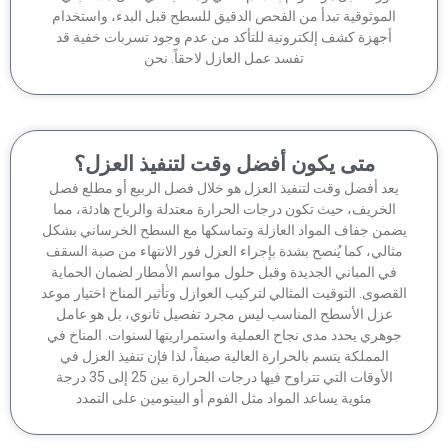
الموثوقية تبدأ من الفحص الدقيق للسطح قبل البدء، واستخدام
أجهزة كشف إلكترونية للتأكد من عدم وجود تسربات خفية قد
تفسد عمل العازل لاحقاً. نحن
متى يكون أفضل وقت لتنفيذ العزل؟
عد أفضل وقت لتنفيذ العزل هو خلال فصل الربيع أو مطلع فصل
الخريف، حيث تكون درجات الحرارة معتدلة والرياح هادئة، مما
من جفاف المواد العازلة وتماسكها مع السطح الخرساني بشكل
ثالي، كما يُنصح بشدة بإجراء العزل فور الانتهاء من صبة السقف
في المباني الجديدة وقبل حلول مواسم الأمطار لضمان الحماية
قصوى. التوقيت المثالي لتركيب العوازل وتأثير المناخ اختيار موعد
عزل الأسطح المناسب ليس مجرد تفصيل ثانوي، بل هو عامل
وهري يحدد مدى نجاح العملية واستمراريتها لسنوات. المناخ في
المملكة يتسم بالحرارة العالية صيفاً، لذا فإن تنفيذ العزل في
الأوقات التي تتراوح فيها درجات الحرارة بين 25 إلى 35 درجة
مئوية يساعد المواد مثل الفوم أو البيتومين على التمدد