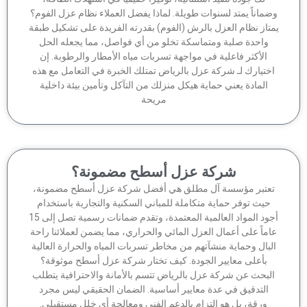
ماناً يمتد لسنوات طويلة. لماذا يفضل العملاء نظام عزل الفوم؟
تاز نظام العزل بالرش (الفوم) بقدرته الفريدة على تشكيل طبقة
واحدة صلبة ومتماسكة تخلو من أي فواصل، مما يجعله الحل
الأكثر فاعلية في مواجهة تسربات مياه الأمطار والرطوبة. إن
ختيارك لـ شركة عزل بالرياض تمتلك الخبرة في التعامل مع هذه
المادة يعني حماية هيكل منزلك من التآكل وتأمين بيئة داخلية
مريحة
شركة عزل أسطح مضمونة؟
عتبر مؤسسة آل مطلق هي أفضل شركة عزل أسطح مضمونة،
حيث توفر حماية متكاملة للمباني السكنية والتجارية باستخدام
أجود المواد العالمية المعتمدة، وتقدم ضمانات رسمية تصل إلى 15
ماً على أعمال العزل المائي والحراري، مما يضمن لعملائنا راحة
لبال وحماية منشآتهم من مخاطر تسربات المياه والحرارة العالية
بأعلى معايير الجودة. كيف تختار شركة عزل أسطح موثوقة؟
لبحث عن شركة عزل بالرياض تتسم بالأمانة والاحترافية يتطلب
التدقيق في عدة معايير أساسية. الضمان الحقيقي ليس مجرد
ورقة، بل هو التزام بالدعم الفني ومعالجة أي خلل مستقبلي.