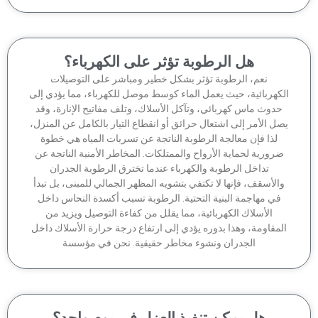
هل الرطوبة تؤثر على الكهرباء؟
نعم، الرطوبة تؤثر بشكل خطير ومباشر على التوصيلات
كهربائية، حيث يعمل الماء كوسط موصل للكهرباء، مما يؤدي إلى
دوث ماس كهربائي، وتآكل الأسلاك، وتلف مفاتيح الإنارة، وقد
ل الأمر إلى اشتعال حرائق أو انقطاع التيار بالكامل عن المنزل،
لذا فإن معالجة الرطوبة الناتجة عن تسربات المياه هي خطوة
رورية لحماية الأرواح والممتلكات. المخاطر الأمنية الناتجة عن
تداخل الرطوبة والكهرباء عندما تخترق الرطوبة الجدران
الأسقف، فإنها لا تكتفي بتشويه المظهر الجمالي للمبنى، بل تبدأ
في مهاجمة البنية التحتية. الرطوبة تسبب أكسدة النحاس داخل
الأسلاك الكهربائية، مما يقلل من كفاءة التوصيل ويزيد من
مقاومة، وهذا بدوره يؤدي إلى ارتفاع درجة حرارة الأسلاك داخل
الجدران ونشوء مخاطر حقيقية. نحن في مؤسسة
هل يمكن تنفيذ العزل في يوم واحد؟