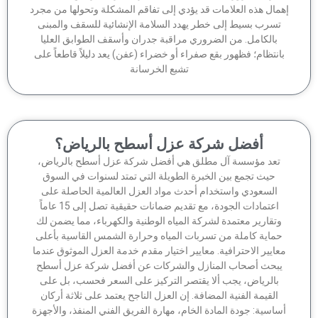
مال هذه العلامات قد يؤدي إلى تفاقم المشكلة وتحولها من مجرد
تسرب بسيط إلى خطر يهدد السلامة الإنشائية للسقف والمبنى
بالكامل. من الضروري مراقبة جدران وأسقف الطوابق العليا
انتظام؛ فظهور بقع صفراء أو خضراء (عفن) يعد دليلاً قاطعاً على
تشبع الخرسانة
أفضل شركة عزل أسطح بالرياض؟
تعد مؤسسة آل مطلق هي أفضل شركة عزل أسطح بالرياض،
حيث تجمع بين الخبرة الطويلة التي تمتد لسنوات في السوق
السعودي واستخدام أحدث مواد العزل العالمية الحاصلة على
اعتمادات الجودة، مع تقديم ضمانات حقيقية تصل إلى 15 عاماً
وتقارير معتمدة لشركة المياه الوطنية والكهرباء، مما يضمن لك
ماية كاملة من تسربات المياه وحرارة الشمس القاسية بأعلى
عايير الاحترافية. معايير اختيار مقدم خدمة العزل الموثوق عندما
بحث أصحاب المنازل والشركات عن أفضل شركة عزل أسطح
بالرياض، يجب ألا يقتصر التركيز على السعر فحسب، بل على
القيمة الفنية المضافة. إن العزل الناجح يعتمد على ثلاثة أركان
اسية: جودة المادة الخام، مهارة الفريق الفني المنفذ، والأجهزة