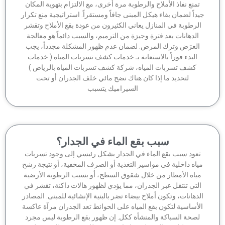
منع نفاذ الأملاح والرطوبة مرة أخرى، مع الالتزام بتهوية المكان
داً لضمان بقاء هيكل المبنى جافاً ومستقراً. استراتيجية منع تكرار
لرطوبة في المنازل يعاني الكثيرون من عودة بقع الأملاح وتقشر
الدهانات بعد فترة وجيزة من الترميم، والسبب دائماً هو معالجة
لعرَض وترك المرض. لضمان عدم ظهور المشكلة مجدداً، يجب
البدء فوراً بالاستعانة بـ خدمات كشف تسربات المياه ( خدمات
كشف تسربات المياه، شركة كشف تسربات المياه بالرياض )
لتحديد ما إذا كان هناك نضح مائي خلف الجدران أو تحت
السيراميك يتسبب
سبب بقع الماء في الجدار؟
عود سبب بقع الماء في الجدار بشكل رئيسي إلى وجود تسربات
اه داخلية في مواسير التغذية أو الصرف المخفية، أو نتيجة رشح
ياه الأمطار من خلال شقوق السطح، أو بسبب الرطوبة الأرضية
لتي تنتقل عبر الجدران، مما يؤدي لظهور هالات داكنة، تقشر في
دهانات، وتكون أملاح بيضاء تضر بالبنية الإنشائية للمبنى. المصادر
أساسية لتكون بقع المياه على الحوائط تعد الجدران مرآة عاكسة
صحة السباكة والمنشأة ككل. إن ظهور بقع الرطوبة ليس مجرد