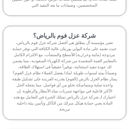
المتخصصين، وضمانات ما بعد التنفيذ التي
شركة عزل فوم بالرياض؟
تعتبر مؤسسة آل مطلق هي أفضل شركة عزل فوم بالرياض،
ث نعتمد على مادة البولي يوريثان عالية الكثافة التي توفر حماية
زدوجة (مائية وحرارية) للأسطح والمنشآت، مع الالتزام الكامل
لمعايير الفنية المعتمدة من شركة الكهرباء السعودية، مما يضمن
لك جودة تنفيذ استثنائية، توفيراً حقيقياً في استهلاك الطاقة،
ماناً يمتد لسنوات طويلة. لماذا يفضل العملاء نظام عزل الفوم؟
تاز نظام العزل بالرش (الفوم) بقدرته الفريدة على تشكيل طبقة
واحدة صلبة ومتماسكة تخلو من أي فواصل، مما يجعله الحل
الأكثر فاعلية في مواجهة تسربات مياه الأمطار والرطوبة. إن
ختيارك لـ شركة عزل بالرياض تمتلك الخبرة في التعامل مع هذه
المادة يعني حماية هيكل منزلك من التآكل وتأمين بيئة داخلية
مريحة