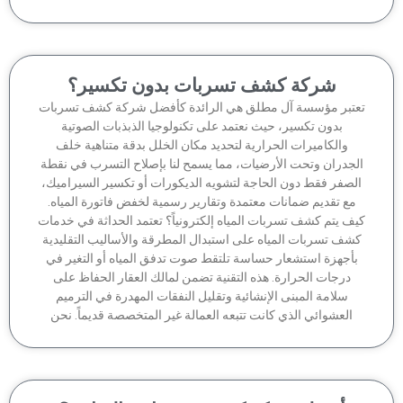
شركة كشف تسربات بدون تكسير؟
تبر مؤسسة آل مطلق هي الرائدة كأفضل شركة كشف تسربات
بدون تكسير، حيث نعتمد على تكنولوجيا الذبذبات الصوتية
والكاميرات الحرارية لتحديد مكان الخلل بدقة متناهية خلف
جدران وتحت الأرضيات، مما يسمح لنا بإصلاح التسرب في نقطة
لصفر فقط دون الحاجة لتشويه الديكورات أو تكسير السيراميك،
مع تقديم ضمانات معتمدة وتقارير رسمية لخفض فاتورة المياه.
ف يتم كشف تسربات المياه إلكترونياً؟ تعتمد الحداثة في خدمات
شف تسربات المياه على استبدال المطرقة والأساليب التقليدية
أجهزة استشعار حساسة تلتقط صوت تدفق المياه أو التغير في
درجات الحرارة. هذه التقنية تضمن لمالك العقار الحفاظ على
سلامة المبنى الإنشائية وتقليل النفقات المهدرة في الترميم
العشوائي الذي كانت تتبعه العمالة غير المتخصصة قديماً. نحن