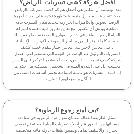
أفضل شركة كشف تسربات بالرياض؟
عد مؤسسة آل مطلق هي أفضل شركة كشف تسربات بالرياض،
يث تنفرد بتقديم حلول هندسية متطورة تعتمد على أحدث أجهزة
لرصد الصوتي والكاميرات الحرارية لتحديد مكان التسرب بدقة
متناهية وبدون أي تكسير، مع تقديم تقارير فنية معتمدة لشركة
لمياه الوطنية تساهم في خفض الفواتير المرتفعة، مما يضمن لك
حماية كاملة لمنزلك من مخاطر الرطوبة والانهيارات الإنشائية
بأعلى معايير الاحترافية. معايير اختيار مقدم خدمة كشف
لتسربات الموثوق عند البحث عن الجهة التي تستحق لقب أفضل
كة كشف تسربات بالرياض، يجب ألا يقتصر التركيز على السعر
حسب، بل على القدرة الفنية في تشخيص المشكلة من جذورها.
ن كشف التسربات هو عملية استباقية تحمي أساسات المبنى من
التآكل وتمنع ظهور الفطريات
كيف أمنع رجوع الرطوبة؟
تتمثل الطريقة الفعالة لضمان منع رجوع الرطوبة في معالجة
سبباتها من الجذور عبر إصلاح تسربات المياه الخفية، ثم تجفيف
الجدران والأسقف تماماً، وتطبيق طبقات عازلة مائية متخصصة