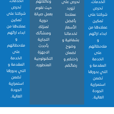
الخدمات،
وعائلاتهم
دمات،
نحرص على
تحرص
حيث نقوم
حرص
تزويد
شركتنا على
بعمل صيانة
نا على
عملاءنا
تمكين
دورية
مكين
بأفضل
عملاءها من
لمنزلك
ءها من
الأسعار
ابداء ارائهم
ومنشأتك
ء ارائهم
لخدماتنا
و
التجارية
و
بشفافية و
ملاحظاتهم
بأحدث
حظاتهم
وضوح
على
الاجهزة
لى
لضمان
الخدمة
التكنولوجية
خدمة
راحتكم و
المقدمة و
المتطوره.
قدمة و
رضائكم.
التي بدورها
 بدورها
تضمن
ضمن
استمرارية
مرارية
الجودة
جودة
العالية..
الية..