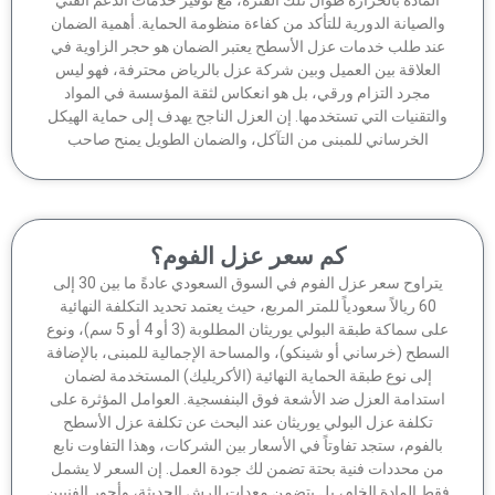
الصيانة الدورية للتأكد من كفاءة منظومة الحماية. أهمية الضمان
ند طلب خدمات عزل الأسطح يعتبر الضمان هو حجر الزاوية في
لعلاقة بين العميل وبين شركة عزل بالرياض محترفة، فهو ليس
مجرد التزام ورقي، بل هو انعكاس لثقة المؤسسة في المواد
لتقنيات التي تستخدمها. إن العزل الناجح يهدف إلى حماية الهيكل
الخرساني للمبنى من التآكل، والضمان الطويل يمنح صاحب
كم سعر عزل الفوم؟
يتراوح سعر عزل الفوم في السوق السعودي عادةً ما بين 30 إلى
60 ريالاً سعودياً للمتر المربع، حيث يعتمد تحديد التكلفة النهائية
على سماكة طبقة البولي يوريثان المطلوبة (3 أو 4 أو 5 سم)، ونوع
سطح (خرساني أو شينكو)، والمساحة الإجمالية للمبنى، بالإضافة
إلى نوع طبقة الحماية النهائية (الأكريليك) المستخدمة لضمان
ستدامة العزل ضد الأشعة فوق البنفسجية. العوامل المؤثرة على
تكلفة عزل البولي يوريثان عند البحث عن تكلفة عزل الأسطح
الفوم، ستجد تفاوتاً في الأسعار بين الشركات، وهذا التفاوت نابع
ن محددات فنية بحتة تضمن لك جودة العمل. إن السعر لا يشمل
ط المادة الخام، بل يتضمن معدات الرش الحديثة، وأجور الفنيين