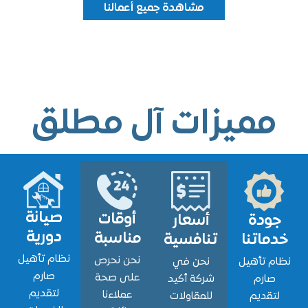
مشاهدة جميع أعمالنا
ميزات آل مطلق
صيانة
أوقات
ودة
أسعار
دورية
مناسبة
اتنا
تنافسية
نظام تأهيل
نحن نحرص
 تأهيل
نحن في
صارم
على صحة
ارم
شركة أكيد
لتقديم
عملاءنا
قديم
للمقاولات