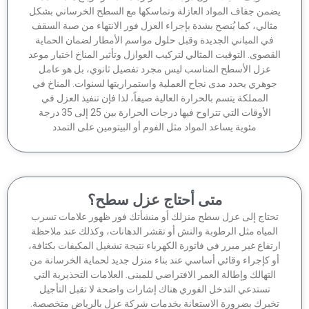
من جفاف المواد العازلة وتماسكها مع السطح الخرساني بشكل
ثالي، كما يُنصح بشدة بإجراء العزل فور الانتهاء من صبة السقف
في المباني الجديدة وقبل حلول مواسم الأمطار لضمان الحماية
قصوى. التوقيت المثالي لتركيب العوازل وتأثير المناخ اختيار موعد
عزل الأسطح المناسب ليس مجرد تفصيل ثانوي، بل هو عامل
وهري يحدد مدى نجاح العملية واستمراريتها لسنوات. المناخ في
المملكة يتسم بالحرارة العالية صيفاً، لذا فإن تنفيذ العزل في
الأوقات التي تتراوح فيها درجات الحرارة بين 25 إلى 35 درجة
مئوية يساعد المواد مثل الفوم أو البيتومين على التمدد
متى أحتاج عزل سطح؟
حتاج إلى عزل سطح منزلك أو منشأتك فور ظهور علامات تسرب
لمياه مثل الرطوبة والنش أو تقشر الدهانات، وكذلك عند ملاحظة
تفاع غير مبرر في فاتورة الكهرباء نتيجة تشغيل المكيفات بكثافة،
 كإجراء وقائي أساسي عند بناء منزل جديد لحماية الخرسانة من
لتهالك وإطالة العمر الافتراضي للمبنى. العلامات التحذيرية التي
تستدعي التدخل الفوري هناك إشارات واضحة لا تقبل التأجيل
برك بضرورة الاستعانة بخدمات شركة عزل بالرياض متخصصة.