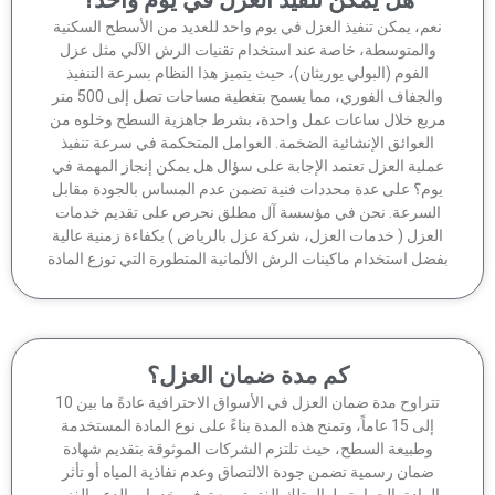
عم، يمكن تنفيذ العزل في يوم واحد للعديد من الأسطح السكنية
والمتوسطة، خاصة عند استخدام تقنيات الرش الآلي مثل عزل
الفوم (البولي يوريثان)، حيث يتميز هذا النظام بسرعة التنفيذ
والجفاف الفوري، مما يسمح بتغطية مساحات تصل إلى 500 متر
ربع خلال ساعات عمل واحدة، بشرط جاهزية السطح وخلوه من
العوائق الإنشائية الضخمة. العوامل المتحكمة في سرعة تنفيذ
ملية العزل تعتمد الإجابة على سؤال هل يمكن إنجاز المهمة في
وم؟ على عدة محددات فنية تضمن عدم المساس بالجودة مقابل
لسرعة. نحن في مؤسسة آل مطلق نحرص على تقديم خدمات
لعزل ( خدمات العزل، شركة عزل بالرياض ) بكفاءة زمنية عالية
ضل استخدام ماكينات الرش الألمانية المتطورة التي توزع المادة
كم مدة ضمان العزل؟
تتراوح مدة ضمان العزل في الأسواق الاحترافية عادةً ما بين 10
إلى 15 عاماً، وتمنح هذه المدة بناءً على نوع المادة المستخدمة
وطبيعة السطح، حيث تلتزم الشركات الموثوقة بتقديم شهادة
ضمان رسمية تضمن جودة الالتصاق وعدم نفاذية المياه أو تأثر
لمادة بالحرارة طوال تلك الفترة، مع توفير خدمات الدعم الفني