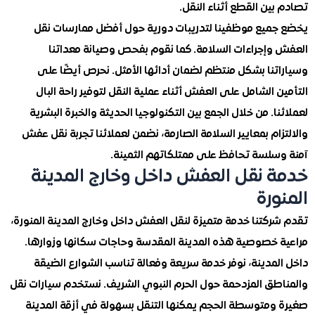
ين القطع أثناء النقل.
ميع موظفينا لتدريبات دورية حول أفضل ممارسات نقل
وإجراءات السلامة. كما نقوم بفحص وصيانة معداتنا
تنا بشكل منتظم لضمان أدائها الأمثل. نحرص أيضًا على
 الشامل على العفش أثناء عملية النقل لتوفير راحة البال
ا. من خلال الجمع بين التكنولوجيا الحديثة والخبرة البشرية
ام بمعايير السلامة الصارمة، نضمن لعملائنا تجربة نقل عفش
سلسة تحافظ على ممتلكاتهم الثمينة.
 نقل العفش داخل وخارج المدينة
ورة
كتنا خدمة متميزة لنقل العفش داخل وخارج المدينة المنورة،
 خصوصية هذه المدينة المقدسة وحاجات سكانها وزوارها.
لمدينة، نوفر خدمة سريعة وفعالة تناسب الشوارع الضيقة
طق المزدحمة حول الحرم النبوي الشريف. نستخدم سيارات نقل
ومتوسطة الحجم يمكنها التنقل بسهولة في أزقة المدينة