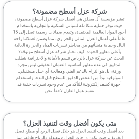
شركة عزل أسطح مضمونة؟
عتبر مؤسسة آل مطلق هي أفضل شركة عزل أسطح مضمونة،
حيث توفر حماية متكاملة للمباني السكنية والتجارية باستخدام
أجود المواد العالمية المعتمدة، وتقدم ضمانات رسمية تصل إلى 15
ماً على أعمال العزل المائي والحراري، مما يضمن لعملائنا راحة
لبال وحماية منشآتهم من مخاطر تسربات المياه والحرارة العالية
بأعلى معايير الجودة. كيف تختار شركة عزل أسطح موثوقة؟
لبحث عن شركة عزل بالرياض تتسم بالأمانة والاحترافية يتطلب
التدقيق في عدة معايير أساسية. الضمان الحقيقي ليس مجرد
ورقة، بل هو التزام بالدعم الفني ومعالجة أي خلل مستقبلي.
الموثوقية تبدأ من الفحص الدقيق للسطح قبل البدء، واستخدام
أجهزة كشف إلكترونية للتأكد من عدم وجود تسربات خفية قد
تفسد عمل العازل لاحقاً. نحن
متى يكون أفضل وقت لتنفيذ العزل؟
عد أفضل وقت لتنفيذ العزل هو خلال فصل الربيع أو مطلع فصل
الخريف، حيث تكون درجات الحرارة معتدلة والرياح هادئة، مما