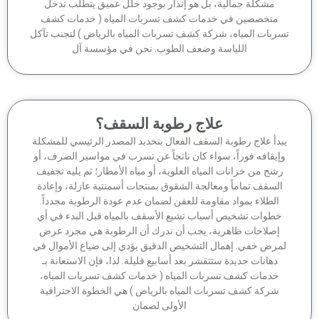
مشكلة جمالية، بل هو إنذار بوجود خلل عميق يتطلب تدخل
متخصصين في خدمات كشف تسربات المياه ( خدمات كشف
ربات المياه، شركة كشف تسربات المياه بالرياض ) لتجنب تآكل
اللياسة وضعف الطوب. نحن في مؤسسة آل
علاج رطوبة السقف؟
بدأ علاج رطوبة السقف الفعال بتحديد المصدر الرئيسي للمشكلة
إيقافه فوراً، سواء كان ناتجاً عن تسرب في مواسير الصرف، أو
شح من خزانات المياه العلوية، أو مياه الأمطار؛ ثم يليه تجفيف
السقف تماماً ومعالجة الشقوق بمنتجات أسمنتية عازلة، وإعادة
الطلاء بمواد مقاومة للعفن لضمان عدم عودة الرطوبة مجدداً.
خطوات تشخيص أسباب تشبع الأسقف بالمياه قبل البدء في أي
إصلاحات ظاهرية، يجب أن ندرك أن الرطوبة هي مجرد عرض
مرض خفي. إهمال التشخيص الدقيق يؤدي إلى ضياع الأموال في
دهانات جديدة ستتقشر بعد أسابيع قليلة. لذا، فإن الاستعانة بـ
خدمات كشف تسربات المياه ( خدمات كشف تسربات المياه،
شركة كشف تسربات المياه بالرياض ) هي الخطوة الاحترافية
الأولى لضمان