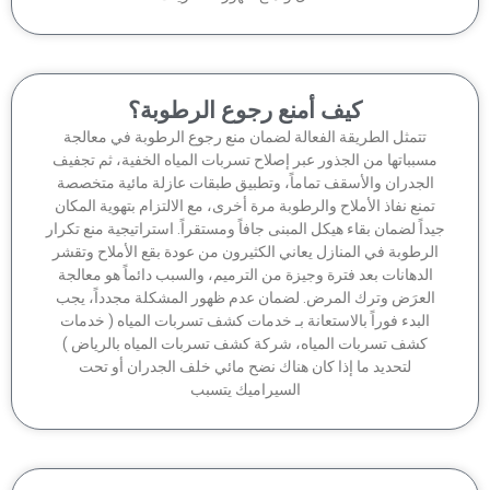
كيف أمنع رجوع الرطوبة؟
تتمثل الطريقة الفعالة لضمان منع رجوع الرطوبة في معالجة
سبباتها من الجذور عبر إصلاح تسربات المياه الخفية، ثم تجفيف
الجدران والأسقف تماماً، وتطبيق طبقات عازلة مائية متخصصة
منع نفاذ الأملاح والرطوبة مرة أخرى، مع الالتزام بتهوية المكان
داً لضمان بقاء هيكل المبنى جافاً ومستقراً. استراتيجية منع تكرار
لرطوبة في المنازل يعاني الكثيرون من عودة بقع الأملاح وتقشر
الدهانات بعد فترة وجيزة من الترميم، والسبب دائماً هو معالجة
لعرَض وترك المرض. لضمان عدم ظهور المشكلة مجدداً، يجب
البدء فوراً بالاستعانة بـ خدمات كشف تسربات المياه ( خدمات
كشف تسربات المياه، شركة كشف تسربات المياه بالرياض )
لتحديد ما إذا كان هناك نضح مائي خلف الجدران أو تحت
السيراميك يتسبب