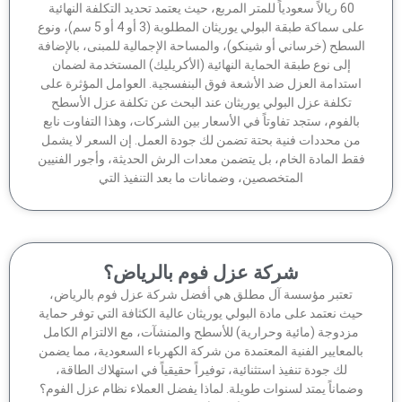
60 ريالاً سعودياً للمتر المربع، حيث يعتمد تحديد التكلفة النهائية
على سماكة طبقة البولي يوريثان المطلوبة (3 أو 4 أو 5 سم)، ونوع
سطح (خرساني أو شينكو)، والمساحة الإجمالية للمبنى، بالإضافة
إلى نوع طبقة الحماية النهائية (الأكريليك) المستخدمة لضمان
ستدامة العزل ضد الأشعة فوق البنفسجية. العوامل المؤثرة على
تكلفة عزل البولي يوريثان عند البحث عن تكلفة عزل الأسطح
الفوم، ستجد تفاوتاً في الأسعار بين الشركات، وهذا التفاوت نابع
ن محددات فنية بحتة تضمن لك جودة العمل. إن السعر لا يشمل
ط المادة الخام، بل يتضمن معدات الرش الحديثة، وأجور الفنيين
المتخصصين، وضمانات ما بعد التنفيذ التي
شركة عزل فوم بالرياض؟
تعتبر مؤسسة آل مطلق هي أفضل شركة عزل فوم بالرياض،
ث نعتمد على مادة البولي يوريثان عالية الكثافة التي توفر حماية
زدوجة (مائية وحرارية) للأسطح والمنشآت، مع الالتزام الكامل
لمعايير الفنية المعتمدة من شركة الكهرباء السعودية، مما يضمن
لك جودة تنفيذ استثنائية، توفيراً حقيقياً في استهلاك الطاقة،
ماناً يمتد لسنوات طويلة. لماذا يفضل العملاء نظام عزل الفوم؟