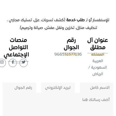
تفسار أو لـ
طلب خدمة
(كشف تسربات، عزل، تسليك مجاري ،
تنظيف منازل
، تخزين ونقل عفش، صيانة وترميم).
وان آل
رقم
منصات
طلق
الجوال
التواصل
الإجتماعي
لمملكة
966551577136
لعربية
عودية /
لرياض