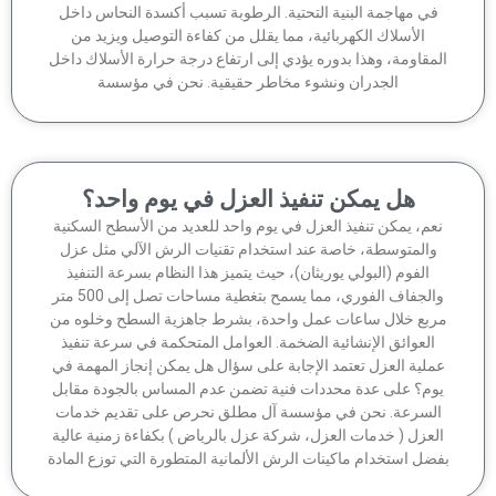
في مهاجمة البنية التحتية. الرطوبة تسبب أكسدة النحاس داخل
الأسلاك الكهربائية، مما يقلل من كفاءة التوصيل ويزيد من
مقاومة، وهذا بدوره يؤدي إلى ارتفاع درجة حرارة الأسلاك داخل
الجدران ونشوء مخاطر حقيقية. نحن في مؤسسة
هل يمكن تنفيذ العزل في يوم واحد؟
عم، يمكن تنفيذ العزل في يوم واحد للعديد من الأسطح السكنية
والمتوسطة، خاصة عند استخدام تقنيات الرش الآلي مثل عزل
الفوم (البولي يوريثان)، حيث يتميز هذا النظام بسرعة التنفيذ
والجفاف الفوري، مما يسمح بتغطية مساحات تصل إلى 500 متر
ربع خلال ساعات عمل واحدة، بشرط جاهزية السطح وخلوه من
العوائق الإنشائية الضخمة. العوامل المتحكمة في سرعة تنفيذ
ملية العزل تعتمد الإجابة على سؤال هل يمكن إنجاز المهمة في
وم؟ على عدة محددات فنية تضمن عدم المساس بالجودة مقابل
لسرعة. نحن في مؤسسة آل مطلق نحرص على تقديم خدمات
لعزل ( خدمات العزل، شركة عزل بالرياض ) بكفاءة زمنية عالية
ضل استخدام ماكينات الرش الألمانية المتطورة التي توزع المادة