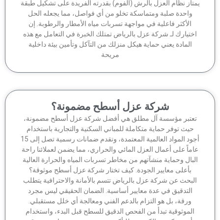
تاز نظام العزل بالرش (الفوم) بقدرته الفريدة على تشكيل طبقة
واحدة صلبة ومتماسكة تخلو من أي فواصل، مما يجعله الحل
الأكثر فاعلية في مواجهة تسربات مياه الأمطار والرطوبة. إن
ختيارك لـ شركة عزل بالرياض تمتلك الخبرة في التعامل مع هذه
المادة يعني حماية هيكل منزلك من التآكل وتأمين بيئة داخلية
مريحة
شركة عزل أسطح مضمونة؟
عتبر مؤسسة آل مطلق هي أفضل شركة عزل أسطح مضمونة،
حيث توفر حماية متكاملة للمباني السكنية والتجارية باستخدام
أجود المواد العالمية المعتمدة، وتقدم ضمانات رسمية تصل إلى 15
ماً على أعمال العزل المائي والحراري، مما يضمن لعملائنا راحة
لبال وحماية منشآتهم من مخاطر تسربات المياه والحرارة العالية
بأعلى معايير الجودة. كيف تختار شركة عزل أسطح موثوقة؟
لبحث عن شركة عزل بالرياض تتسم بالأمانة والاحترافية يتطلب
التدقيق في عدة معايير أساسية. الضمان الحقيقي ليس مجرد
ورقة، بل هو التزام بالدعم الفني ومعالجة أي خلل مستقبلي.
الموثوقية تبدأ من الفحص الدقيق للسطح قبل البدء، واستخدام