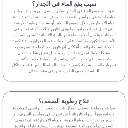
سبب بقع الماء في الجدار؟
عود سبب بقع الماء في الجدار بشكل رئيسي إلى وجود تسربات
اه داخلية في مواسير التغذية أو الصرف المخفية، أو نتيجة رشح
ياه الأمطار من خلال شقوق السطح، أو بسبب الرطوبة الأرضية
لتي تنتقل عبر الجدران، مما يؤدي لظهور هالات داكنة، تقشر في
دهانات، وتكون أملاح بيضاء تضر بالبنية الإنشائية للمبنى. المصادر
أساسية لتكون بقع المياه على الحوائط تعد الجدران مرآة عاكسة
صحة السباكة والمنشأة ككل. إن ظهور بقع الرطوبة ليس مجرد
مشكلة جمالية، بل هو إنذار بوجود خلل عميق يتطلب تدخل
متخصصين في خدمات كشف تسربات المياه ( خدمات كشف
ربات المياه، شركة كشف تسربات المياه بالرياض ) لتجنب تآكل
اللياسة وضعف الطوب. نحن في مؤسسة آل
علاج رطوبة السقف؟
بدأ علاج رطوبة السقف الفعال بتحديد المصدر الرئيسي للمشكلة
إيقافه فوراً، سواء كان ناتجاً عن تسرب في مواسير الصرف، أو
شح من خزانات المياه العلوية، أو مياه الأمطار؛ ثم يليه تجفيف
السقف تماماً ومعالجة الشقوق بمنتجات أسمنتية عازلة، وإعادة