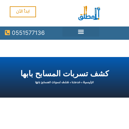
ابدأ الآن
0551577136
كشف تسربات المسابح بابها
الرئيسية
»
خدمتنا
»
كشف تسربات المسابح بابها