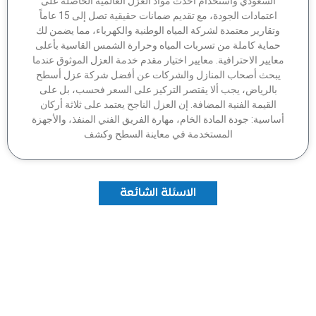
السعودي واستخدام أحدث مواد العزل العالمية الحاصلة على
اعتمادات الجودة، مع تقديم ضمانات حقيقية تصل إلى 15 عاماً
وتقارير معتمدة لشركة المياه الوطنية والكهرباء، مما يضمن لك
ماية كاملة من تسربات المياه وحرارة الشمس القاسية بأعلى
عايير الاحترافية. معايير اختيار مقدم خدمة العزل الموثوق عندما
بحث أصحاب المنازل والشركات عن أفضل شركة عزل أسطح
بالرياض، يجب ألا يقتصر التركيز على السعر فحسب، بل على
القيمة الفنية المضافة. إن العزل الناجح يعتمد على ثلاثة أركان
اسية: جودة المادة الخام، مهارة الفريق الفني المنفذ، والأجهزة
المستخدمة في معاينة السطح وكشف
الاسئلة الشائعة