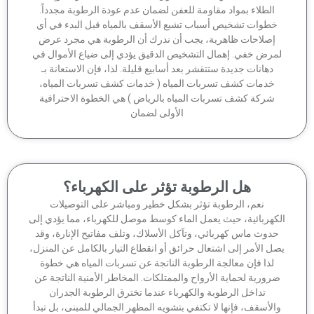
الطلاء بمواد مقاومة للعفن لضمان عدم عودة الرطوبة مجدداً.
خطوات تشخيص أسباب تشبع الأسقف بالمياه قبل البدء في أي
إصلاحات ظاهرية، يجب أن ندرك أن الرطوبة هي مجرد عرض
مرض خفي. إهمال التشخيص الدقيق يؤدي إلى ضياع الأموال في
دهانات جديدة ستتقشر بعد أسابيع قليلة. لذا، فإن الاستعانة بـ
خدمات كشف تسربات المياه ( خدمات كشف تسربات المياه،
شركة كشف تسربات المياه بالرياض ) هي الخطوة الاحترافية
الأولى لضمان
هل الرطوبة تؤثر على الكهرباء؟
نعم، الرطوبة تؤثر بشكل خطير ومباشر على التوصيلات
كهربائية، حيث يعمل الماء كوسط موصل للكهرباء، مما يؤدي إلى
دوث ماس كهربائي، وتآكل الأسلاك، وتلف مفاتيح الإنارة، وقد
ل الأمر إلى اشتعال حرائق أو انقطاع التيار بالكامل عن المنزل،
لذا فإن معالجة الرطوبة الناتجة عن تسربات المياه هي خطوة
رورية لحماية الأرواح والممتلكات. المخاطر الأمنية الناتجة عن
تداخل الرطوبة والكهرباء عندما تخترق الرطوبة الجدران
الأسقف، فإنها لا تكتفي بتشويه المظهر الجمالي للمبنى، بل تبدأ