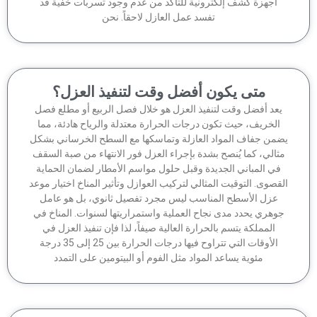
أجهزة كشف إلكترونية للتأكد من عدم وجود تسربات خفية قد
تفسد عمل العازل لاحقاً. نحن
متى يكون أفضل وقت لتنفيذ العزل؟
عد أفضل وقت لتنفيذ العزل هو خلال فصل الربيع أو مطلع فصل
الخريف، حيث تكون درجات الحرارة معتدلة والرياح هادئة، مما
من جفاف المواد العازلة وتماسكها مع السطح الخرساني بشكل
ثالي، كما يُنصح بشدة بإجراء العزل فور الانتهاء من صبة السقف
في المباني الجديدة وقبل حلول مواسم الأمطار لضمان الحماية
قصوى. التوقيت المثالي لتركيب العوازل وتأثير المناخ اختيار موعد
عزل الأسطح المناسب ليس مجرد تفصيل ثانوي، بل هو عامل
وهري يحدد مدى نجاح العملية واستمراريتها لسنوات. المناخ في
المملكة يتسم بالحرارة العالية صيفاً، لذا فإن تنفيذ العزل في
الأوقات التي تتراوح فيها درجات الحرارة بين 25 إلى 35 درجة
مئوية يساعد المواد مثل الفوم أو البيتومين على التمدد