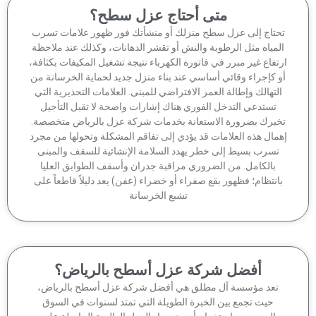
متى أحتاج عزل سطح؟
حتاج إلى عزل سطح منزلك أو منشأتك فور ظهور علامات تسرب
لمياه مثل الرطوبة والنش أو تقشر الدهانات، وكذلك عند ملاحظة
تفاع غير مبرر في فاتورة الكهرباء نتيجة تشغيل المكيفات بكثافة،
 كإجراء وقائي أساسي عند بناء منزل جديد لحماية الخرسانة من
لتهالك وإطالة العمر الافتراضي للمبنى. العلامات التحذيرية التي
تستدعي التدخل الفوري هناك إشارات واضحة لا تقبل التأجيل
برك بضرورة الاستعانة بخدمات شركة عزل بالرياض متخصصة.
مال هذه العلامات قد يؤدي إلى تفاقم المشكلة وتحولها من مجرد
تسرب بسيط إلى خطر يهدد السلامة الإنشائية للسقف والمبنى
بالكامل. من الضروري مراقبة جدران وأسقف الطوابق العليا
انتظام؛ فظهور بقع صفراء أو خضراء (عفن) يعد دليلاً قاطعاً على
تشبع الخرسانة
أفضل شركة عزل أسطح بالرياض؟
تعد مؤسسة آل مطلق هي أفضل شركة عزل أسطح بالرياض،
حيث تجمع بين الخبرة الطويلة التي تمتد لسنوات في السوق