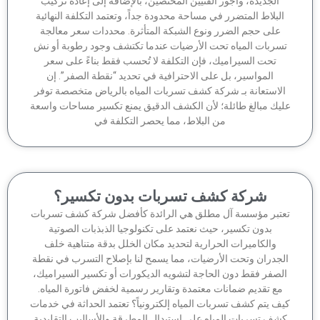
الجديدة، وأجور الفنيين المختصين، بالإضافة إلى إعادة تركيب
لبلاط المتضرر في مساحة محدودة جداً، وتعتمد التكلفة النهائية
على حجم الضرر ونوع الشبكة المتأثرة. محددات سعر معالجة
سربات المياه تحت الأرضيات عندما تكتشف وجود رطوبة أو نش
تحت السيراميك، فإن التكلفة لا تُحسب فقط بناءً على سعر
المواسير، بل على الاحترافية في تحديد “نقطة الصفر”. إن
لاستعانة بـ شركة كشف تسربات المياه بالرياض متخصصة توفر
يك مبالغ طائلة؛ لأن الكشف الدقيق يمنع تكسير مساحات واسعة
من البلاط، مما يحصر التكلفة في
شركة كشف تسربات بدون تكسير؟
تبر مؤسسة آل مطلق هي الرائدة كأفضل شركة كشف تسربات
بدون تكسير، حيث نعتمد على تكنولوجيا الذبذبات الصوتية
والكاميرات الحرارية لتحديد مكان الخلل بدقة متناهية خلف
جدران وتحت الأرضيات، مما يسمح لنا بإصلاح التسرب في نقطة
لصفر فقط دون الحاجة لتشويه الديكورات أو تكسير السيراميك،
مع تقديم ضمانات معتمدة وتقارير رسمية لخفض فاتورة المياه.
ف يتم كشف تسربات المياه إلكترونياً؟ تعتمد الحداثة في خدمات
شف تسربات المياه على استبدال المطرقة والأساليب التقليدية