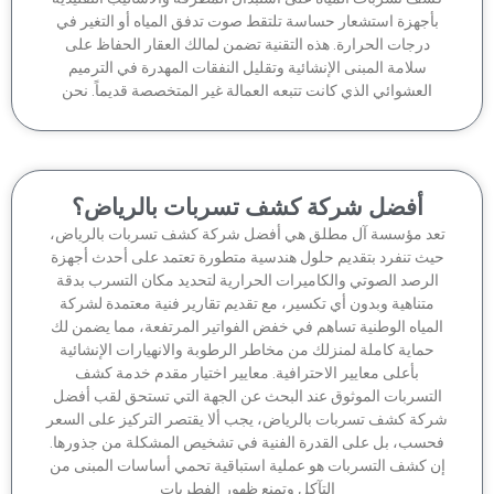
أجهزة استشعار حساسة تلتقط صوت تدفق المياه أو التغير في
درجات الحرارة. هذه التقنية تضمن لمالك العقار الحفاظ على
سلامة المبنى الإنشائية وتقليل النفقات المهدرة في الترميم
العشوائي الذي كانت تتبعه العمالة غير المتخصصة قديماً. نحن
أفضل شركة كشف تسربات بالرياض؟
عد مؤسسة آل مطلق هي أفضل شركة كشف تسربات بالرياض،
يث تنفرد بتقديم حلول هندسية متطورة تعتمد على أحدث أجهزة
لرصد الصوتي والكاميرات الحرارية لتحديد مكان التسرب بدقة
متناهية وبدون أي تكسير، مع تقديم تقارير فنية معتمدة لشركة
لمياه الوطنية تساهم في خفض الفواتير المرتفعة، مما يضمن لك
حماية كاملة لمنزلك من مخاطر الرطوبة والانهيارات الإنشائية
بأعلى معايير الاحترافية. معايير اختيار مقدم خدمة كشف
لتسربات الموثوق عند البحث عن الجهة التي تستحق لقب أفضل
كة كشف تسربات بالرياض، يجب ألا يقتصر التركيز على السعر
حسب، بل على القدرة الفنية في تشخيص المشكلة من جذورها.
ن كشف التسربات هو عملية استباقية تحمي أساسات المبنى من
التآكل وتمنع ظهور الفطريات