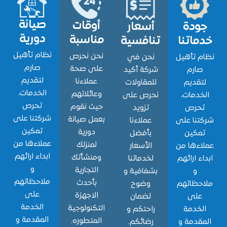
صيانة
أوقات
ودة
أسعار
دورية
مناسبة
اتنا
تنافسية
نظام تأهيل
نحن نحرص
 تأهيل
نحن في
صارم
على صحة
ارم
شركة أكيد
لتقديم
عملاءنا
قديم
للمقاولات
الخدمات،
وعائلاتهم
دمات،
نحرص على
تحرص
حيث نقوم
حرص
تزويد
شركتنا على
بعمل صيانة
نا على
عملاءنا
تمكين
دورية
مكين
بأفضل
عملاءها من
لمنزلك
ءها من
الأسعار
ابداء ارائهم
ومنشأتك
ء ارائهم
لخدماتنا
و
التجارية
و
بشفافية و
ملاحظاتهم
بأحدث
حظاتهم
وضوح
على
الاجهزة
لى
لضمان
الخدمة
التكنولوجية
خدمة
راحتكم و
المقدمة و
المتطوره.
قدمة و
رضائكم.