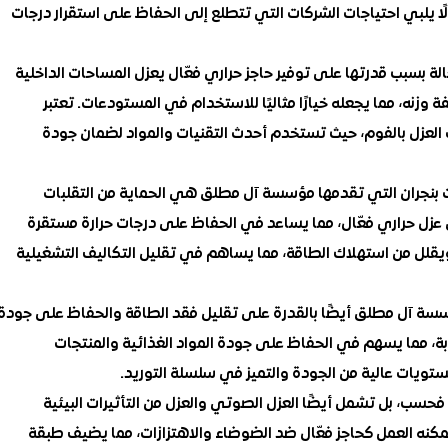
ًا يلبي احتياجات الشركات التي تتطلع إلى الحفاظ على استقرار درجات
لة بسبب قدرتها على توفير حاجز حراري فعّال يعزل المساحات الداخلية
فة وزنه، مما يجعله خيارًا مثاليًا للاستخدام في المستودعات. تعتبر
عزل بالفوم، حيث تستخدم أحدث التقنيات والمواد لضمان جودة
ت بنجران التي تقدمها مؤسسة آل مطلق هي الحماية من التقلبات
ق عزل حراري فعّال، مما يساعد في الحفاظ على درجات حرارة مستقرة
 ويقلل من استهلاك الطاقة، مما يساهم في تقليل التكاليف التشغيلية
سسة آل مطلق أيضًا بالقدرة على تقليل فقد الطاقة والحفاظ على جودة
وبة، مما يسهم في الحفاظ على جودة المواد الغذائية والمنتجات
تويات عالية من الجودة والتميز في سلسلة التوريد.
سب، بل تشمل أيضًا العزل الصوتي والعزل من التأثيرات البيئية
يمكنه العمل كحاجز فعّال ضد الضوضاء والاهتزازات، مما يضيف طبقة