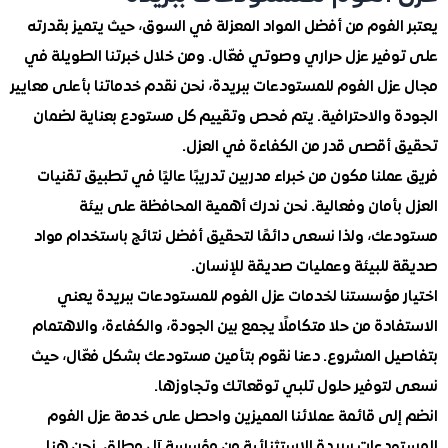
لفوم من أفضل المواد المعزلة في السوق، حيث يتميز بقدرته
فير عزل حراري وصوتي فعّال. ومن خلال خبرتنا الطويلة في
ل الفوم للمستودعات ببريدة، نحن نقدم خدماتنا بأعلى معايير
 والاحترافية. يتم فحص وتقييم كل مستودع بعناية لضمان
أقصى قدر من الكفاءة في العزل.
لنا مكون من خبراء مدربين تدريبًا عاليًا في تطبيق تقنيات
أمان وفعالية. نحن ندرك أهمية المحافظة على بيئة
ك، ولذا نسعى دائمًا لتحقيق أفضل نتائج باستخدام مواد
للبيئة وعمليات صديقة للإنسان.
 مؤسستنا لخدمات عزل الفوم للمستودعات ببريدة يعني
دة من حلا متكاملًا يجمع بين الجودة، والكفاءة، والاهتمام
ل المشروع. دعنا نقوم بتأمين مستودعك بشكل فعّال، حيث
توفير حلول تلبي توقعاتك وتجاوزها.
لى قائمة عملائنا المميزين واحصل على خدمة عزل الفوم
دعات ببريدة الاستثنائية من مؤسسة آل مطلق. نحن هنا