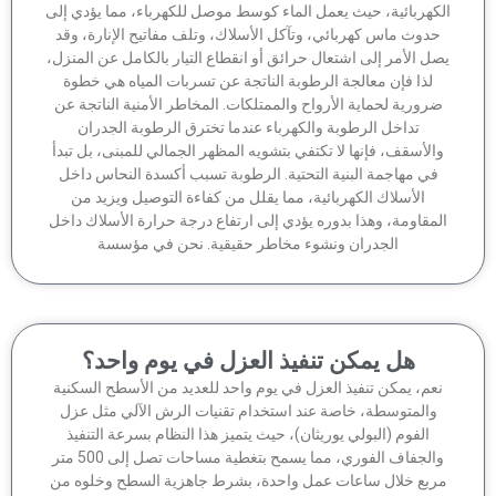
كهربائية، حيث يعمل الماء كوسط موصل للكهرباء، مما يؤدي إلى
دوث ماس كهربائي، وتآكل الأسلاك، وتلف مفاتيح الإنارة، وقد
ل الأمر إلى اشتعال حرائق أو انقطاع التيار بالكامل عن المنزل،
لذا فإن معالجة الرطوبة الناتجة عن تسربات المياه هي خطوة
رورية لحماية الأرواح والممتلكات. المخاطر الأمنية الناتجة عن
تداخل الرطوبة والكهرباء عندما تخترق الرطوبة الجدران
الأسقف، فإنها لا تكتفي بتشويه المظهر الجمالي للمبنى، بل تبدأ
في مهاجمة البنية التحتية. الرطوبة تسبب أكسدة النحاس داخل
الأسلاك الكهربائية، مما يقلل من كفاءة التوصيل ويزيد من
مقاومة، وهذا بدوره يؤدي إلى ارتفاع درجة حرارة الأسلاك داخل
الجدران ونشوء مخاطر حقيقية. نحن في مؤسسة
هل يمكن تنفيذ العزل في يوم واحد؟
عم، يمكن تنفيذ العزل في يوم واحد للعديد من الأسطح السكنية
والمتوسطة، خاصة عند استخدام تقنيات الرش الآلي مثل عزل
الفوم (البولي يوريثان)، حيث يتميز هذا النظام بسرعة التنفيذ
والجفاف الفوري، مما يسمح بتغطية مساحات تصل إلى 500 متر
ربع خلال ساعات عمل واحدة، بشرط جاهزية السطح وخلوه من