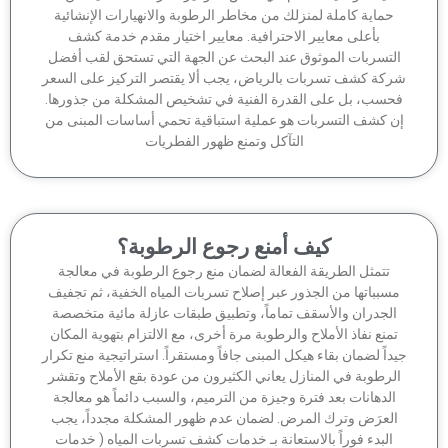
حماية كاملة لمنزلك من مخاطر الرطوبة والانهيارات الإنشائية
بأعلى معايير الاحترافية. معايير اختيار مقدم خدمة كشف
لتسربات الموثوق عند البحث عن الجهة التي تستحق لقب أفضل
كة كشف تسربات بالرياض، يجب ألا يقتصر التركيز على السعر
حسب، بل على القدرة الفنية في تشخيص المشكلة من جذورها.
ن كشف التسربات هو عملية استباقية تحمي أساسات المبنى من
التآكل وتمنع ظهور الفطريات
كيف أمنع رجوع الرطوبة؟
تتمثل الطريقة الفعالة لضمان منع رجوع الرطوبة في معالجة
سبباتها من الجذور عبر إصلاح تسربات المياه الخفية، ثم تجفيف
الجدران والأسقف تماماً، وتطبيق طبقات عازلة مائية متخصصة
منع نفاذ الأملاح والرطوبة مرة أخرى، مع الالتزام بتهوية المكان
داً لضمان بقاء هيكل المبنى جافاً ومستقراً. استراتيجية منع تكرار
لرطوبة في المنازل يعاني الكثيرون من عودة بقع الأملاح وتقشر
الدهانات بعد فترة وجيزة من الترميم، والسبب دائماً هو معالجة
لعرَض وترك المرض. لضمان عدم ظهور المشكلة مجدداً، يجب
البدء فوراً بالاستعانة بـ خدمات كشف تسربات المياه ( خدمات