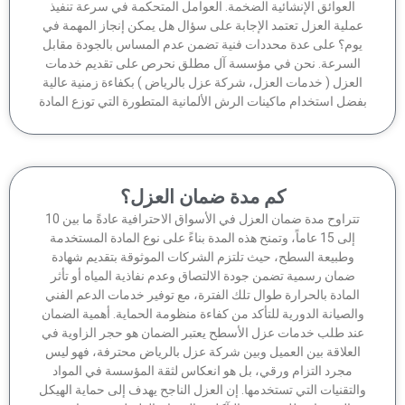
العوائق الإنشائية الضخمة. العوامل المتحكمة في سرعة تنفيذ
ملية العزل تعتمد الإجابة على سؤال هل يمكن إنجاز المهمة في
وم؟ على عدة محددات فنية تضمن عدم المساس بالجودة مقابل
لسرعة. نحن في مؤسسة آل مطلق نحرص على تقديم خدمات
لعزل ( خدمات العزل، شركة عزل بالرياض ) بكفاءة زمنية عالية
ضل استخدام ماكينات الرش الألمانية المتطورة التي توزع المادة
كم مدة ضمان العزل؟
تتراوح مدة ضمان العزل في الأسواق الاحترافية عادةً ما بين 10
إلى 15 عاماً، وتمنح هذه المدة بناءً على نوع المادة المستخدمة
وطبيعة السطح، حيث تلتزم الشركات الموثوقة بتقديم شهادة
ضمان رسمية تضمن جودة الالتصاق وعدم نفاذية المياه أو تأثر
لمادة بالحرارة طوال تلك الفترة، مع توفير خدمات الدعم الفني
الصيانة الدورية للتأكد من كفاءة منظومة الحماية. أهمية الضمان
ند طلب خدمات عزل الأسطح يعتبر الضمان هو حجر الزاوية في
لعلاقة بين العميل وبين شركة عزل بالرياض محترفة، فهو ليس
مجرد التزام ورقي، بل هو انعكاس لثقة المؤسسة في المواد
لتقنيات التي تستخدمها. إن العزل الناجح يهدف إلى حماية الهيكل