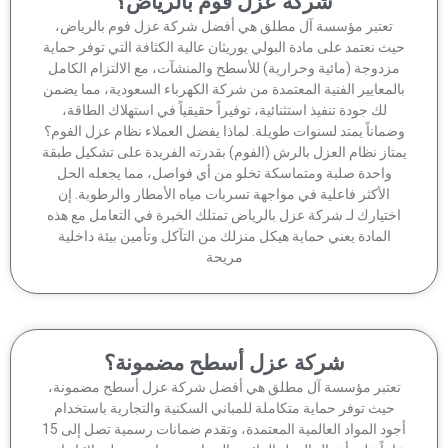
شركة عزل فوم بالرياض؟
تعتبر مؤسسة آل مطلق هي أفضل شركة عزل فوم بالرياض،
ث نعتمد على مادة البولي يوريثان عالية الكثافة التي توفر حماية
زدوجة (مائية وحرارية) للأسطح والمنشآت، مع الالتزام الكامل
لمعايير الفنية المعتمدة من شركة الكهرباء السعودية، مما يضمن
لك جودة تنفيذ استثنائية، توفيراً حقيقياً في استهلاك الطاقة،
ماناً يمتد لسنوات طويلة. لماذا يفضل العملاء نظام عزل الفوم؟
تاز نظام العزل بالرش (الفوم) بقدرته الفريدة على تشكيل طبقة
واحدة صلبة ومتماسكة تخلو من أي فواصل، مما يجعله الحل
الأكثر فاعلية في مواجهة تسربات مياه الأمطار والرطوبة. إن
ختيارك لـ شركة عزل بالرياض تمتلك الخبرة في التعامل مع هذه
المادة يعني حماية هيكل منزلك من التآكل وتأمين بيئة داخلية
مريحة
شركة عزل أسطح مضمونة؟
عتبر مؤسسة آل مطلق هي أفضل شركة عزل أسطح مضمونة،
حيث توفر حماية متكاملة للمباني السكنية والتجارية باستخدام
أجود المواد العالمية المعتمدة، وتقدم ضمانات رسمية تصل إلى 15