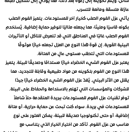
ويتم تحويله إلى رغوة بعد ذلك، مما يؤدي إلى تشكيل طبقة
متسقة ومانعة للتسرب.
ل الفوم الصلب كخيار آخر للمستودعات. يتميز الفوم الصلب
اسيًا ومتينًا، مما يجعله مثاليًا لتوفير حماية إضافية. يُستخدم
لصلب غالبًا في المناطق التي قد تتعرض للتآكل أو التأثيرات
 القوية. إن قوة هذا النوع من العزل تجعله خيارًا موثوقًا
دعات التي تتطلب مستوى عالٍ من المتانة.
زل الفوم الشيء الخضراء خيارًا مستدامًا وصديقًا للبيئة. يتميز
وع من الفوم بتكوينه من مواد طبيعية وقابلة للتجديد، مما
 الأثر البيئي. يُعَدّ عزل الفوم الشيء الخضراء خيارًا جيدًا
ت والمؤسسات التي تهتم بالاستدامة والحفاظ على البيئة.
نيات عزل الفوم للمستودعات ببريدة المتقدمة حلاً شاملاً
دعات في بريدة. سواء كنت تبحث عن حماية حرارية، أو متانة
 أو حتى تكنولوجيا صديقة للبيئة، يمكن العثور على نوع
ن عزل الفوم. تأكد من اختيار الخيار الذي يتناسب مع