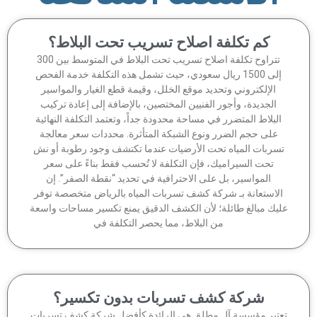
كم تكلفة اصلاح تسريب تحت البلاط؟
تتراوح تكلفة اصلاح تسريب تحت البلاط في المتوسط بين 300
إلى 1500 ريال سعودي، حيث تشمل هذه التكلفة خدمة الفحص
الإلكتروني وتحديد موقع الخلل، وقيمة قطع الغيار والمواسير
الجديدة، وأجور الفنيين المختصين، بالإضافة إلى إعادة تركيب
لبلاط المتضرر في مساحة محدودة جداً، وتعتمد التكلفة النهائية
على حجم الضرر ونوع الشبكة المتأثرة. محددات سعر معالجة
سربات المياه تحت الأرضيات عندما تكتشف وجود رطوبة أو نش
تحت السيراميك، فإن التكلفة لا تُحسب فقط بناءً على سعر
المواسير، بل على الاحترافية في تحديد “نقطة الصفر”. إن
لاستعانة بـ شركة كشف تسربات المياه بالرياض متخصصة توفر
يك مبالغ طائلة؛ لأن الكشف الدقيق يمنع تكسير مساحات واسعة
من البلاط، مما يحصر التكلفة في
شركة كشف تسربات بدون تكسير؟
تبر مؤسسة آل مطلق هي الرائدة كأفضل شركة كشف تسربات