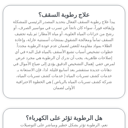
علاج رطوبة السقف؟
بدأ علاج رطوبة السقف الفعال بتحديد المصدر الرئيسي للمشكلة
إيقافه فوراً، سواء كان ناتجاً عن تسرب في مواسير الصرف، أو
شح من خزانات المياه العلوية، أو مياه الأمطار؛ ثم يليه تجفيف
السقف تماماً ومعالجة الشقوق بمنتجات أسمنتية عازلة، وإعادة
الطلاء بمواد مقاومة للعفن لضمان عدم عودة الرطوبة مجدداً.
خطوات تشخيص أسباب تشبع الأسقف بالمياه قبل البدء في أي
إصلاحات ظاهرية، يجب أن ندرك أن الرطوبة هي مجرد عرض
مرض خفي. إهمال التشخيص الدقيق يؤدي إلى ضياع الأموال في
دهانات جديدة ستتقشر بعد أسابيع قليلة. لذا، فإن الاستعانة بـ
خدمات كشف تسربات المياه ( خدمات كشف تسربات المياه،
شركة كشف تسربات المياه بالرياض ) هي الخطوة الاحترافية
الأولى لضمان
هل الرطوبة تؤثر على الكهرباء؟
نعم، الرطوبة تؤثر بشكل خطير ومباشر على التوصيلات