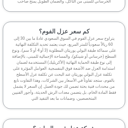
الخرساني للمبنى من التآكل، والضمان الطويل يمنح صاحب
كم سعر عزل الفوم؟
يتراوح سعر عزل الفوم في السوق السعودي عادةً ما بين 30 إلى
60 ريالاً سعودياً للمتر المربع، حيث يعتمد تحديد التكلفة النهائية
على سماكة طبقة البولي يوريثان المطلوبة (3 أو 4 أو 5 سم)، ونوع
سطح (خرساني أو شينكو)، والمساحة الإجمالية للمبنى، بالإضافة
إلى نوع طبقة الحماية النهائية (الأكريليك) المستخدمة لضمان
ستدامة العزل ضد الأشعة فوق البنفسجية. العوامل المؤثرة على
تكلفة عزل البولي يوريثان عند البحث عن تكلفة عزل الأسطح
الفوم، ستجد تفاوتاً في الأسعار بين الشركات، وهذا التفاوت نابع
ن محددات فنية بحتة تضمن لك جودة العمل. إن السعر لا يشمل
ط المادة الخام، بل يتضمن معدات الرش الحديثة، وأجور الفنيين
المتخصصين، وضمانات ما بعد التنفيذ التي