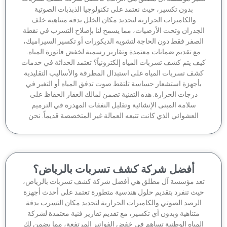
بدون تكسير، حيث نعتمد على تكنولوجيا الذبذبات الصوتية
والكاميرات الحرارية لتحديد مكان الخلل بدقة متناهية خلف
جدران وتحت الأرضيات، مما يسمح لنا بإصلاح التسرب في نقطة
لصفر فقط دون الحاجة لتشويه الديكورات أو تكسير السيراميك،
مع تقديم ضمانات معتمدة وتقارير رسمية لخفض فاتورة المياه.
ف يتم كشف تسربات المياه إلكترونياً؟ تعتمد الحداثة في خدمات
شف تسربات المياه على استبدال المطرقة والأساليب التقليدية
أجهزة استشعار حساسة تلتقط صوت تدفق المياه أو التغير في
درجات الحرارة. هذه التقنية تضمن لمالك العقار الحفاظ على
سلامة المبنى الإنشائية وتقليل النفقات المهدرة في الترميم
العشوائي الذي كانت تتبعه العمالة غير المتخصصة قديماً. نحن
أفضل شركة كشف تسربات بالرياض؟
عد مؤسسة آل مطلق هي أفضل شركة كشف تسربات بالرياض،
يث تنفرد بتقديم حلول هندسية متطورة تعتمد على أحدث أجهزة
لرصد الصوتي والكاميرات الحرارية لتحديد مكان التسرب بدقة
متناهية وبدون أي تكسير، مع تقديم تقارير فنية معتمدة لشركة
لمياه الوطنية تساهم في خفض الفواتير المرتفعة، مما يضمن لك