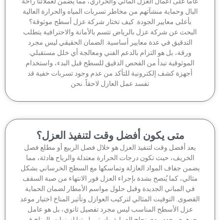
ماً على أعمال العزل المائي والحراري، مما يضمن لعملائنا راحة
لبال وحماية منشآتهم من مخاطر تسربات المياه والحرارة العالية
بأعلى معايير الجودة. كيف تختار شركة عزل أسطح موثوقة؟
لبحث عن شركة عزل بالرياض تتسم بالأمانة والاحترافية يتطلب
التدقيق في عدة معايير أساسية. الضمان الحقيقي ليس مجرد
ورقة، بل هو التزام بالدعم الفني ومعالجة أي خلل مستقبلي.
الموثوقية تبدأ من الفحص الدقيق للسطح قبل البدء، واستخدام
أجهزة كشف إلكترونية للتأكد من عدم وجود تسربات خفية قد
تفسد عمل العازل لاحقاً. نحن
متى يكون أفضل وقت لتنفيذ العزل؟
عد أفضل وقت لتنفيذ العزل هو خلال فصل الربيع أو مطلع فصل
الخريف، حيث تكون درجات الحرارة معتدلة والرياح هادئة، مما
من جفاف المواد العازلة وتماسكها مع السطح الخرساني بشكل
ثالي، كما يُنصح بشدة بإجراء العزل فور الانتهاء من صبة السقف
في المباني الجديدة وقبل حلول مواسم الأمطار لضمان الحماية
قصوى. التوقيت المثالي لتركيب العوازل وتأثير المناخ اختيار موعد
عزل الأسطح المناسب ليس مجرد تفصيل ثانوي، بل هو عامل
وهري يحدد مدى نجاح العملية واستمراريتها لسنوات. المناخ في