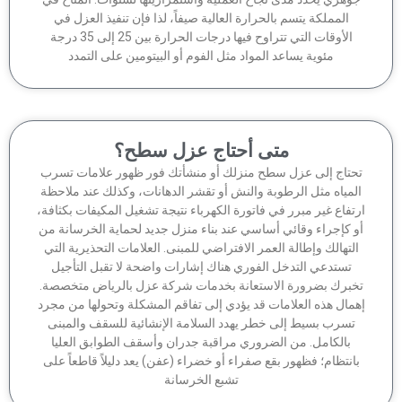
المملكة يتسم بالحرارة العالية صيفاً، لذا فإن تنفيذ العزل في
الأوقات التي تتراوح فيها درجات الحرارة بين 25 إلى 35 درجة
مئوية يساعد المواد مثل الفوم أو البيتومين على التمدد
متى أحتاج عزل سطح؟
حتاج إلى عزل سطح منزلك أو منشأتك فور ظهور علامات تسرب
لمياه مثل الرطوبة والنش أو تقشر الدهانات، وكذلك عند ملاحظة
تفاع غير مبرر في فاتورة الكهرباء نتيجة تشغيل المكيفات بكثافة،
 كإجراء وقائي أساسي عند بناء منزل جديد لحماية الخرسانة من
لتهالك وإطالة العمر الافتراضي للمبنى. العلامات التحذيرية التي
تستدعي التدخل الفوري هناك إشارات واضحة لا تقبل التأجيل
برك بضرورة الاستعانة بخدمات شركة عزل بالرياض متخصصة.
مال هذه العلامات قد يؤدي إلى تفاقم المشكلة وتحولها من مجرد
تسرب بسيط إلى خطر يهدد السلامة الإنشائية للسقف والمبنى
بالكامل. من الضروري مراقبة جدران وأسقف الطوابق العليا
انتظام؛ فظهور بقع صفراء أو خضراء (عفن) يعد دليلاً قاطعاً على
تشبع الخرسانة