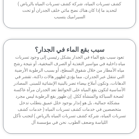
كشف تسربات المياه، شركة كشف تسربات المياه بالرياض )
لتحديد ما إذا كان هناك نضح مائي خلف الجدران أو تحت
السيراميك يتسبب
سبب بقع الماء في الجدار؟
عود سبب بقع الماء في الجدار بشكل رئيسي إلى وجود تسربات
اه داخلية في مواسير التغذية أو الصرف المخفية، أو نتيجة رشح
ياه الأمطار من خلال شقوق السطح، أو بسبب الرطوبة الأرضية
لتي تنتقل عبر الجدران، مما يؤدي لظهور هالات داكنة، تقشر في
دهانات، وتكون أملاح بيضاء تضر بالبنية الإنشائية للمبنى. المصادر
أساسية لتكون بقع المياه على الحوائط تعد الجدران مرآة عاكسة
صحة السباكة والمنشأة ككل. إن ظهور بقع الرطوبة ليس مجرد
مشكلة جمالية، بل هو إنذار بوجود خلل عميق يتطلب تدخل
متخصصين في خدمات كشف تسربات المياه ( خدمات كشف
ربات المياه، شركة كشف تسربات المياه بالرياض ) لتجنب تآكل
اللياسة وضعف الطوب. نحن في مؤسسة آل