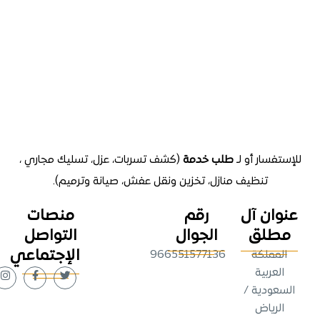
تفسار أو لـ
طلب خدمة
(كشف تسربات، عزل، تسليك مجاري ،
تنظيف منازل
، تخزين ونقل عفش، صيانة وترميم).
وان آل
رقم
منصات
طلق
الجوال
التواصل
الإجتماعي
لمملكة
966551577136
لعربية
عودية /
لرياض