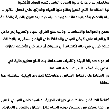
ستخدام مواد عازلة عالية الجودة، تشمل هذه المواد الأغشية
مينية المتقدمة، التي تتميز بمقاومتها للمياه وقدرتها على تحمل التأثيرات
ه بالدمام بتقديم خدماته بمهنية عالية، حيث يتمتعون بالخبرة والكفاءة
طح والحوائط والأساسات، وذلك لمنع اختراق المياه وتسربها إلى داخل
تأثير المياه على هيكل المبنى والحفاظ على قوته واستقراره. بالإضافة
إصلاح فوري في حالة اكتشاف أي تسربات أو تلف في الأنظمة العازلة،
ام مواد صديقة للبيئة وتقنيات مستدامة. يتم اتباع معايير عالية في
يئي وتخفيف التأثيرات البيئية المحتملة.
في الحفاظ على تكامل المباني ومقاومتها للظروف البيئية المتقلبة، مما
نطقة.
فاءة الطاقة والحفاظ على درجات الحرارة المناسبة داخل المباني. تتميز
ي، مما يسهم في تحسين جودة الحياة داخل المنازل والمباني التجارية.