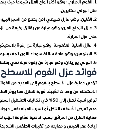
1. الفوم الحراري: وهو أكثر أنواع العزل شيوعاً حيث يت
مثل البولي ستايرين.
2. الفلين: وهو عازل طبيعي آمن يصنع من الحجر الجيري والرماد البركاني. فعال في عزل الحرارة والصوت.
3. عازل الزجاج المرن: وهو عبارة عن رقائق رفيعة من
على عزل الحرارة.
4. عازل الخلية المفتوحة: وهو عبارة عن رغوة بلاستيكية أو نحاسية ذات خلايا مفتوحة تمنع انتقال الحرارة.
5. البيتومين: وهو مادة سائلة سوداء اللون تجف بسرعة وتكون طبقة عازلة للمياه.
6. البولي يوريثان: وهو عبارة عن رغوة مرنة تفي بمتطلبات العزل الحراري والمائي.
فوائد عزل الفوم للاسطح 
تؤدي عملية عزل الأسطح بالفوم إلى العديد من الفوا
الاستغناء عن وحدات تكييف قوية للمنزل مما يوفر الطا
توفير نسبة تصل إلى 50% في تكاليف التشغيل السنوية للتكييف.
عدم تعرض الأسقف للتآكل أو تسرب المياه بفعل درجات ا
حماية المنزل من الحرائق بسبب خاصية مقاومة اللهب لمو
زيادة عمر المبنى وحمايته من تغيرات الطقس الشديدة