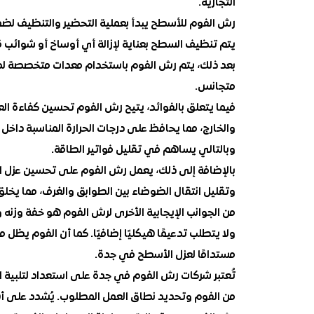
التجارية.
رش الفوم للأسطح يبدأ بعملية التحضير والتنظيف لض
يتم تنظيف السطح بعناية لإزالة أي أوساخ أو شوائب 
بعد ذلك، يتم رش الفوم باستخدام معدات متخصصة لضم
متجانس.
فيما يتعلق بالفوائد، يتيح رش الفوم تحسين كفاءة العز
والخارج، مما يحافظ على درجات الحرارة المناسبة داخل ا
وبالتالي يساهم في تقليل فواتير الطاقة.
بالإضافة إلى ذلك، يعمل رش الفوم على تحسين عزل ا
وتقليل انتقال الضوضاء بين الطوابق والغرف، مما يخلق
من الجوانب الإيجابية الأخرى لرش الفوم هو خفة وزنه
ولا يتطلب تدعيمًا هيكليًا إضافيًا. كما أن الفوم يظل متي
مستدامًا لعزل الأسطح في جدة.
تُعتبر شركات رش الفوم في جدة على استعداد لتلبية احت
من الفوم وتحديد نطاق العمل المطلوب. يُشدد على أ