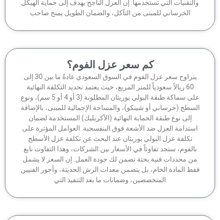
لتقنيات التي تستخدمها. إن العزل الناجح يهدف إلى حماية الهيكل
الخرساني للمبنى من التآكل، والضمان الطويل يمنح صاحب
كم سعر عزل الفوم؟
يتراوح سعر عزل الفوم في السوق السعودي عادةً ما بين 30 إلى
60 ريالاً سعودياً للمتر المربع، حيث يعتمد تحديد التكلفة النهائية
على سماكة طبقة البولي يوريثان المطلوبة (3 أو 4 أو 5 سم)، ونوع
سطح (خرساني أو شينكو)، والمساحة الإجمالية للمبنى، بالإضافة
إلى نوع طبقة الحماية النهائية (الأكريليك) المستخدمة لضمان
ستدامة العزل ضد الأشعة فوق البنفسجية. العوامل المؤثرة على
تكلفة عزل البولي يوريثان عند البحث عن تكلفة عزل الأسطح
الفوم، ستجد تفاوتاً في الأسعار بين الشركات، وهذا التفاوت نابع
ن محددات فنية بحتة تضمن لك جودة العمل. إن السعر لا يشمل
ط المادة الخام، بل يتضمن معدات الرش الحديثة، وأجور الفنيين
المتخصصين، وضمانات ما بعد التنفيذ التي