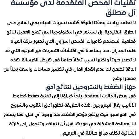
ات الفحص المتقدمة لدى مؤسسة
مطلق
د ريادتنا بصفتنا شركة كشف تسربات المياه بحي الفلاح على
لتقليدية، بل نستثمر في التكنولوجيا التي تمنح العميل نتائج
 نستخدم كاميرات الفحص الحراري التي تصور حركة المياه
دران، مما يساعدنا في اكتشاف التسربات غير المرئية التي قد
 صوتاً ولكنها تسبب تآكلاً صامتاً في هيكل الخرسانة. هذه
تضمن لك عدم إهدار المال في تكسير مساحات واسعة بحثاً عن
لرشح.
الضغط بالنيتروجين لنتائج أدق
 الحالات المعقدة، يلجأ خبراؤنا إلى تقنية ضغط خطوط
ب بغاز النيتروجين. هذه الطريقة تظهر أدق الثقوب والشروخ
واسير، حيث يرتفع مؤشر الضغط عند وجود أي خلل، مما يسمح
عالجة المشكلة في مهدها قبل أن تتفاقم وتتحول إلى كارثة
 تكلف مبالغ طائلة في الترميم.