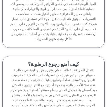
لمياه الوطنية تساهم في خفض الفواتير المرتفعة، مما يضمن لك
حماية كاملة لمنزلك من مخاطر الرطوبة والانهيارات الإنشائية
بأعلى معايير الاحترافية. معايير اختيار مقدم خدمة كشف
لتسربات الموثوق عند البحث عن الجهة التي تستحق لقب أفضل
كة كشف تسربات بالرياض، يجب ألا يقتصر التركيز على السعر
حسب، بل على القدرة الفنية في تشخيص المشكلة من جذورها.
ن كشف التسربات هو عملية استباقية تحمي أساسات المبنى من
التآكل وتمنع ظهور الفطريات
كيف أمنع رجوع الرطوبة؟
تتمثل الطريقة الفعالة لضمان منع رجوع الرطوبة في معالجة
سبباتها من الجذور عبر إصلاح تسربات المياه الخفية، ثم تجفيف
الجدران والأسقف تماماً، وتطبيق طبقات عازلة مائية متخصصة
منع نفاذ الأملاح والرطوبة مرة أخرى، مع الالتزام بتهوية المكان
داً لضمان بقاء هيكل المبنى جافاً ومستقراً. استراتيجية منع تكرار
لرطوبة في المنازل يعاني الكثيرون من عودة بقع الأملاح وتقشر
الدهانات بعد فترة وجيزة من الترميم، والسبب دائماً هو معالجة
لعرَض وترك المرض. لضمان عدم ظهور المشكلة مجدداً، يجب