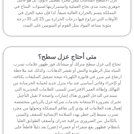
وهري يحدد مدى نجاح العملية واستمراريتها لسنوات. المناخ في
المملكة يتسم بالحرارة العالية صيفاً، لذا فإن تنفيذ العزل في
الأوقات التي تتراوح فيها درجات الحرارة بين 25 إلى 35 درجة
مئوية يساعد المواد مثل الفوم أو البيتومين على التمدد
متى أحتاج عزل سطح؟
حتاج إلى عزل سطح منزلك أو منشأتك فور ظهور علامات تسرب
لمياه مثل الرطوبة والنش أو تقشر الدهانات، وكذلك عند ملاحظة
تفاع غير مبرر في فاتورة الكهرباء نتيجة تشغيل المكيفات بكثافة،
 كإجراء وقائي أساسي عند بناء منزل جديد لحماية الخرسانة من
لتهالك وإطالة العمر الافتراضي للمبنى. العلامات التحذيرية التي
تستدعي التدخل الفوري هناك إشارات واضحة لا تقبل التأجيل
برك بضرورة الاستعانة بخدمات شركة عزل بالرياض متخصصة.
مال هذه العلامات قد يؤدي إلى تفاقم المشكلة وتحولها من مجرد
تسرب بسيط إلى خطر يهدد السلامة الإنشائية للسقف والمبنى
بالكامل. من الضروري مراقبة جدران وأسقف الطوابق العليا
انتظام؛ فظهور بقع صفراء أو خضراء (عفن) يعد دليلاً قاطعاً على
تشبع الخرسانة