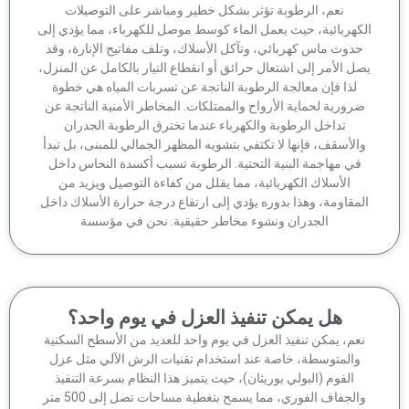
نعم، الرطوبة تؤثر بشكل خطير ومباشر على التوصيلات
كهربائية، حيث يعمل الماء كوسط موصل للكهرباء، مما يؤدي إلى
دوث ماس كهربائي، وتآكل الأسلاك، وتلف مفاتيح الإنارة، وقد
ل الأمر إلى اشتعال حرائق أو انقطاع التيار بالكامل عن المنزل،
لذا فإن معالجة الرطوبة الناتجة عن تسربات المياه هي خطوة
رورية لحماية الأرواح والممتلكات. المخاطر الأمنية الناتجة عن
تداخل الرطوبة والكهرباء عندما تخترق الرطوبة الجدران
الأسقف، فإنها لا تكتفي بتشويه المظهر الجمالي للمبنى، بل تبدأ
في مهاجمة البنية التحتية. الرطوبة تسبب أكسدة النحاس داخل
الأسلاك الكهربائية، مما يقلل من كفاءة التوصيل ويزيد من
مقاومة، وهذا بدوره يؤدي إلى ارتفاع درجة حرارة الأسلاك داخل
الجدران ونشوء مخاطر حقيقية. نحن في مؤسسة
هل يمكن تنفيذ العزل في يوم واحد؟
عم، يمكن تنفيذ العزل في يوم واحد للعديد من الأسطح السكنية
والمتوسطة، خاصة عند استخدام تقنيات الرش الآلي مثل عزل
الفوم (البولي يوريثان)، حيث يتميز هذا النظام بسرعة التنفيذ
والجفاف الفوري، مما يسمح بتغطية مساحات تصل إلى 500 متر