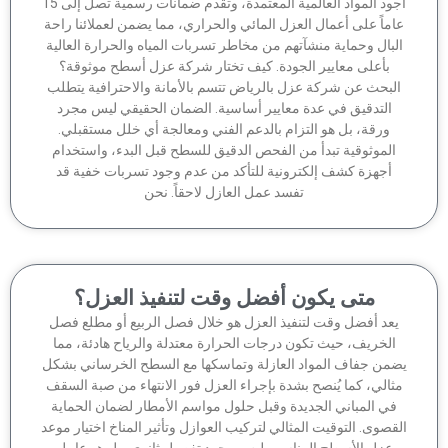
أجود المواد العالمية المعتمدة، وتقدم ضمانات رسمية تصل إلى 15
ماً على أعمال العزل المائي والحراري، مما يضمن لعملائنا راحة
لبال وحماية منشآتهم من مخاطر تسربات المياه والحرارة العالية
بأعلى معايير الجودة. كيف تختار شركة عزل أسطح موثوقة؟
لبحث عن شركة عزل بالرياض تتسم بالأمانة والاحترافية يتطلب
التدقيق في عدة معايير أساسية. الضمان الحقيقي ليس مجرد
ورقة، بل هو التزام بالدعم الفني ومعالجة أي خلل مستقبلي.
الموثوقية تبدأ من الفحص الدقيق للسطح قبل البدء، واستخدام
أجهزة كشف إلكترونية للتأكد من عدم وجود تسربات خفية قد
تفسد عمل العازل لاحقاً. نحن
متى يكون أفضل وقت لتنفيذ العزل؟
عد أفضل وقت لتنفيذ العزل هو خلال فصل الربيع أو مطلع فصل
الخريف، حيث تكون درجات الحرارة معتدلة والرياح هادئة، مما
من جفاف المواد العازلة وتماسكها مع السطح الخرساني بشكل
ثالي، كما يُنصح بشدة بإجراء العزل فور الانتهاء من صبة السقف
في المباني الجديدة وقبل حلول مواسم الأمطار لضمان الحماية
قصوى. التوقيت المثالي لتركيب العوازل وتأثير المناخ اختيار موعد
عزل الأسطح المناسب ليس مجرد تفصيل ثانوي، بل هو عامل