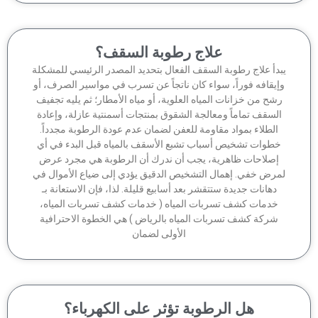
علاج رطوبة السقف؟
بدأ علاج رطوبة السقف الفعال بتحديد المصدر الرئيسي للمشكلة
إيقافه فوراً، سواء كان ناتجاً عن تسرب في مواسير الصرف، أو
شح من خزانات المياه العلوية، أو مياه الأمطار؛ ثم يليه تجفيف
السقف تماماً ومعالجة الشقوق بمنتجات أسمنتية عازلة، وإعادة
الطلاء بمواد مقاومة للعفن لضمان عدم عودة الرطوبة مجدداً.
خطوات تشخيص أسباب تشبع الأسقف بالمياه قبل البدء في أي
إصلاحات ظاهرية، يجب أن ندرك أن الرطوبة هي مجرد عرض
مرض خفي. إهمال التشخيص الدقيق يؤدي إلى ضياع الأموال في
دهانات جديدة ستتقشر بعد أسابيع قليلة. لذا، فإن الاستعانة بـ
خدمات كشف تسربات المياه ( خدمات كشف تسربات المياه،
شركة كشف تسربات المياه بالرياض ) هي الخطوة الاحترافية
الأولى لضمان
هل الرطوبة تؤثر على الكهرباء؟