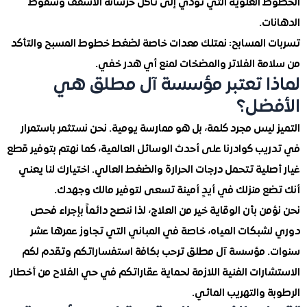
 العلوية التي تؤدي إلى تآكل خرسانة الأسقف وسقوط
ت.
 المسابح: نمتلك معدات خاصة لضغط خطوط المسبح والتأكد
مة الفلاتر والمضخات لمنع أي هدر خفي.
ا تعتبر مؤسسة آل مطلق هي
ضل؟
ليس مجرد كلمة، بل هو ممارسة يومية. نحن نستثمر باستمرار
ب كوادرنا على أحدث الوسائل العالمية، كما نهتم بتوفير قطع
لية تتحمل درجات الحرارة والضغط العالي. اختيارك لنا يعني
ع منزلك في أيدٍ أمينة تسعى لتوفير مالك وجهدك.
ن بأن الوقاية خير من العلاج، لذا ننصح دائماً بإجراء فحص
شبكات المياه، خاصة في المباني التي تجاوز عمرها عشر
 مؤسسة آل مطلق ترحب بكافة استفساراتكم وتقدم لكم
رات الفنية اللازمة لحماية عقاراتكم في حي الفلاح من أخطار
 والتهريب المائي.