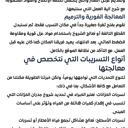
 عرض أسعار واضح يتضمن تكلفة الإصلاح والمواد المطلوبة،
آلية العمل التي سنتبعها.
لجة الفورية والترميم
فتح ثغرة صغيرة جداً في مكان التسرب فقط، ثم نستبدل
لتالفة أو نعالج الشروخ باستخدام مواد عزل قوية ومقاومة
لمائي. بعد الانتهاء، يعيد فريقنا المكان كما كان عليه قبل
مع التأكد من نظافة الموقع بالكامل.
ع التسريبات التي نتخصص في
جتها
لتحديات التي نواجهها يومياً، ولكن خبرتنا الطويلة مكنتنا من
 مع كافة الأشكال، بما في ذلك:
الخزانات: نعتبر الخبراء في تحديد شروخ جدران الخزانات التي
في إهدار كميات هائلة من المياه وتؤثر على أساسات
 الأسطح: نعالج مشاكل تجمع مياه الأمطار أو تسربات