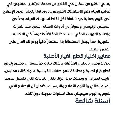
الكثير من سكان حي الفلاح من صدمة الارتفاع المفاجئ في
المياه رغم الاستهلاك الطبيعي. دورنا هنا يتجاوز مجرد الإصلاح
م بعملية جرد شاملة لكل نقاط استهلاك المياه، بدءاً من
 الرئيسي وصولاً إلى أدوات الحمام. بمجرد سد الثغرات
 التهريب الخفي، ستلاحظ انخفاضاً ملموساً في التكاليف
، مما يجعل الاستعانة بنا استثماراً ذكياً يوفر لك المال على
لبعيد.
ر اختيار قطع الغيار الأصلية
 نرضى بالحلول المؤقتة، ولذلك تلتزم مؤسسة آل مطلق بتوفير
ار أصلية ومطابقة للمواصفات القياسية. سواء كانت محابس،
خضراء، أو وصلات مرنة، فإننا نختار الخامات التي تتحمل ضغط
العالي وتقاوم الأملاح والترسبات، لضمان أن الإصلاح الذي
ه اليوم سيعيش معك لسنوات طويلة دون تلف.
ة شائعة