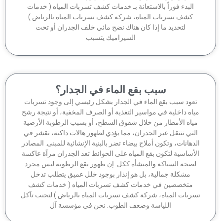
البدء فوراً بالاستعانة بـ خدمات كشف تسربات المياه ( خدمات
كشف تسربات المياه، شركة كشف تسربات المياه بالرياض )
لتحديد ما إذا كان هناك نضح مائي خلف الجدران أو تحت
السيراميك يتسبب
سبب بقع الماء في الجدار؟
عود سبب بقع الماء في الجدار بشكل رئيسي إلى وجود تسربات
اه داخلية في مواسير التغذية أو الصرف المخفية، أو نتيجة رشح
ياه الأمطار من خلال شقوق السطح، أو بسبب الرطوبة الأرضية
لتي تنتقل عبر الجدران، مما يؤدي لظهور هالات داكنة، تقشر في
دهانات، وتكون أملاح بيضاء تضر بالبنية الإنشائية للمبنى. المصادر
أساسية لتكون بقع المياه على الحوائط تعد الجدران مرآة عاكسة
صحة السباكة والمنشأة ككل. إن ظهور بقع الرطوبة ليس مجرد
مشكلة جمالية، بل هو إنذار بوجود خلل عميق يتطلب تدخل
متخصصين في خدمات كشف تسربات المياه ( خدمات كشف
ربات المياه، شركة كشف تسربات المياه بالرياض ) لتجنب تآكل
اللياسة وضعف الطوب. نحن في مؤسسة آل