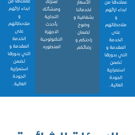
عملاءها من
لمنزلك
ءها من
الأسعار
ابداء ارائهم
ومنشأتك
ء ارائهم
لخدماتنا
و
التجارية
و
بشفافية و
ملاحظاتهم
بأحدث
حظاتهم
وضوح
على
الاجهزة
لى
لضمان
الخدمة
التكنولوجية
خدمة
راحتكم و
المقدمة و
المتطوره.
قدمة و
رضائكم.
التي بدورها
 بدورها
تضمن
ضمن
استمرارية
مرارية
الجودة
جودة
العالية..
الية..