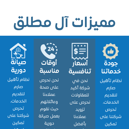
ميزات آل مطلق
صيانة
أوقات
ودة
أسعار
دورية
مناسبة
اتنا
تنافسية
نظام تأهيل
نحن نحرص
 تأهيل
نحن في
صارم
على صحة
ارم
شركة أكيد
لتقديم
عملاءنا
قديم
للمقاولات
الخدمات،
وعائلاتهم
دمات،
نحرص على
تحرص
حيث نقوم
حرص
تزويد
شركتنا على
بعمل صيانة
نا على
عملاءنا
تمكين
دورية
مكين
بأفضل