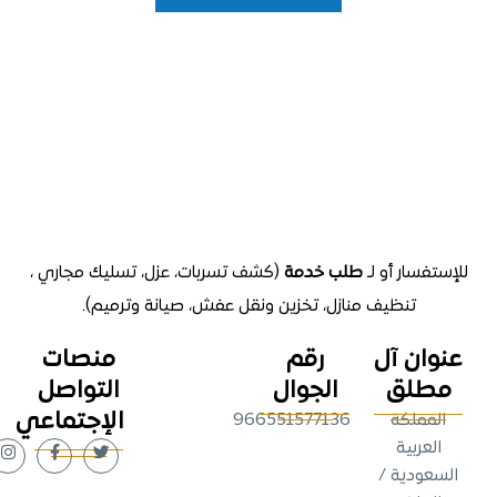
تفسار أو لـ
طلب خدمة
(كشف تسربات، عزل، تسليك مجاري ،
تنظيف منازل
، تخزين ونقل عفش، صيانة وترميم).
وان آل
رقم
منصات
طلق
الجوال
التواصل
الإجتماعي
لمملكة
966551577136
لعربية
عودية /