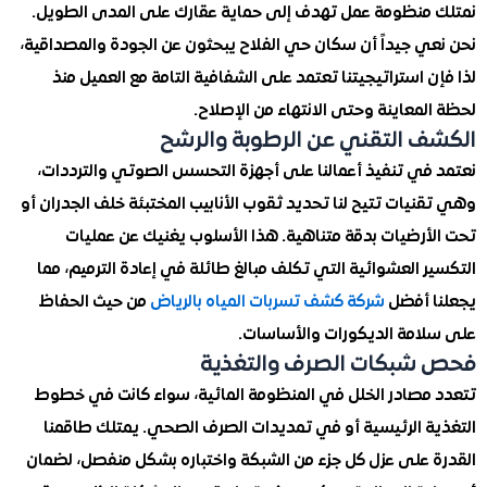
منظومة عمل تهدف إلى حماية عقارك على المدى الطويل.
ي جيداً أن سكان حي الفلاح يبحثون عن الجودة والمصداقية،
 استراتيجيتنا تعتمد على الشفافية التامة مع العميل منذ
معاينة وحتى الانتهاء من الإصلاح.
 التقني عن الرطوبة والرشح
في تنفيذ أعمالنا على أجهزة التحسس الصوتي والترددات،
يات تتيح لنا تحديد ثقوب الأنابيب المختبئة خلف الجدران أو
أرضيات بدقة متناهية. هذا الأسلوب يغنيك عن عمليات
 العشوائية التي تكلف مبالغ طائلة في إعادة الترميم، مما
 أفضل
شركة كشف تسربات المياه بالرياض
من حيث الحفاظ
امة الديكورات والأساسات.
شبكات الصرف والتغذية
مصادر الخلل في المنظومة المائية، سواء كانت في خطوط
ة الرئيسية أو في تمديدات الصرف الصحي. يمتلك طاقمنا
 على عزل كل جزء من الشبكة واختباره بشكل منفصل، لضمان