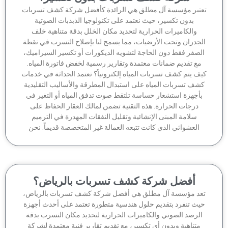
تبر مؤسسة آل مطلق هي الرائدة كأفضل شركة كشف تسربات
بدون تكسير، حيث نعتمد على تكنولوجيا الذبذبات الصوتية
والكاميرات الحرارية لتحديد مكان الخلل بدقة متناهية خلف
جدران وتحت الأرضيات، مما يسمح لنا بإصلاح التسرب في نقطة
لصفر فقط دون الحاجة لتشويه الديكورات أو تكسير السيراميك،
مع تقديم ضمانات معتمدة وتقارير رسمية لخفض فاتورة المياه.
ف يتم كشف تسربات المياه إلكترونياً؟ تعتمد الحداثة في خدمات
شف تسربات المياه على استبدال المطرقة والأساليب التقليدية
أجهزة استشعار حساسة تلتقط صوت تدفق المياه أو التغير في
درجات الحرارة. هذه التقنية تضمن لمالك العقار الحفاظ على
سلامة المبنى الإنشائية وتقليل النفقات المهدرة في الترميم
العشوائي الذي كانت تتبعه العمالة غير المتخصصة قديماً. نحن
أفضل شركة كشف تسربات بالرياض؟
عد مؤسسة آل مطلق هي أفضل شركة كشف تسربات بالرياض،
يث تنفرد بتقديم حلول هندسية متطورة تعتمد على أحدث أجهزة
لرصد الصوتي والكاميرات الحرارية لتحديد مكان التسرب بدقة
متناهية وبدون أي تكسير، مع تقديم تقارير فنية معتمدة لشركة