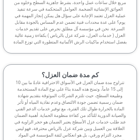
ربع خلال ساعات عمل واحدة، بشرط جاهزية السطح وخلوه من
العوائق الإنشائية الضخمة. العوامل المتحكمة في سرعة تنفيذ
ملية العزل تعتمد الإجابة على سؤال هل يمكن إنجاز المهمة في
وم؟ على عدة محددات فنية تضمن عدم المساس بالجودة مقابل
لسرعة. نحن في مؤسسة آل مطلق نحرص على تقديم خدمات
لعزل ( خدمات العزل، شركة عزل بالرياض ) بكفاءة زمنية عالية
ضل استخدام ماكينات الرش الألمانية المتطورة التي توزع المادة
كم مدة ضمان العزل؟
تتراوح مدة ضمان العزل في الأسواق الاحترافية عادةً ما بين 10
إلى 15 عاماً، وتمنح هذه المدة بناءً على نوع المادة المستخدمة
وطبيعة السطح، حيث تلتزم الشركات الموثوقة بتقديم شهادة
ضمان رسمية تضمن جودة الالتصاق وعدم نفاذية المياه أو تأثر
لمادة بالحرارة طوال تلك الفترة، مع توفير خدمات الدعم الفني
الصيانة الدورية للتأكد من كفاءة منظومة الحماية. أهمية الضمان
ند طلب خدمات عزل الأسطح يعتبر الضمان هو حجر الزاوية في
لعلاقة بين العميل وبين شركة عزل بالرياض محترفة، فهو ليس
مجرد التزام ورقي، بل هو انعكاس لثقة المؤسسة في المواد