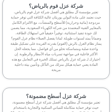
شركة عزل فوم بالرياض؟
تعتبر مؤسسة آل مطلق هي أفضل شركة عزل فوم بالرياض،
ث نعتمد على مادة البولي يوريثان عالية الكثافة التي توفر حماية
زدوجة (مائية وحرارية) للأسطح والمنشآت، مع الالتزام الكامل
لمعايير الفنية المعتمدة من شركة الكهرباء السعودية، مما يضمن
لك جودة تنفيذ استثنائية، توفيراً حقيقياً في استهلاك الطاقة،
ماناً يمتد لسنوات طويلة. لماذا يفضل العملاء نظام عزل الفوم؟
تاز نظام العزل بالرش (الفوم) بقدرته الفريدة على تشكيل طبقة
واحدة صلبة ومتماسكة تخلو من أي فواصل، مما يجعله الحل
الأكثر فاعلية في مواجهة تسربات مياه الأمطار والرطوبة. إن
ختيارك لـ شركة عزل بالرياض تمتلك الخبرة في التعامل مع هذه
المادة يعني حماية هيكل منزلك من التآكل وتأمين بيئة داخلية
مريحة
شركة عزل أسطح مضمونة؟
عتبر مؤسسة آل مطلق هي أفضل شركة عزل أسطح مضمونة،
حيث توفر حماية متكاملة للمباني السكنية والتجارية باستخدام