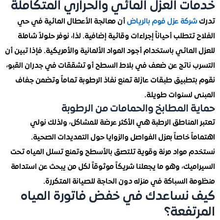
ت العزل المائي والحراري المتكاملة
ركة عزل فوم بالرياض
أن معالجة الأعطال المائية في حي
تتطلب أحياناً إجراءات وقائية إضافية. لذا، نوفر حلولاً شاملة
لمائي باستخدام أجود المواد الألمانية والأمريكية. فإذا تبين أن
 ناتج عن ضعف في بلاط السطح أو تشققات في جدران القبو،
تطبيق طبقات عازلة تمنع نفاذ الرطوبة تماماً وتضمن جفاف
 لسنوات طويلة.
 المطابخ والحمامات من الرطوبة
المناطق الرطبة هي الأكثر عرضة للمشاكل، ولذلك نولي
ً خاصاً بعزل الفواصل والزوايا حول التمديدات الصحية.
 مواد مرنة وقوية تلتصق بالأسطح وتمنع تسلل المياه تحت
يك، وهو ما يجعلنا شريكاً موثوقاً لكل من يبحث عن استدامة
السباكة في منزله دون الحاجة للصيانة المتكررة.
نساعدك في خفض فاتورة المياه
تفعة؟