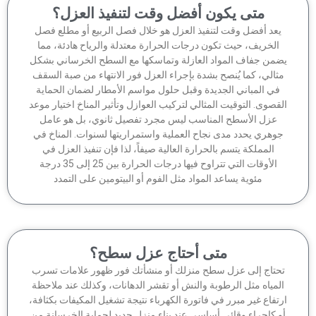
متى يكون أفضل وقت لتنفيذ العزل؟
عد أفضل وقت لتنفيذ العزل هو خلال فصل الربيع أو مطلع فصل
الخريف، حيث تكون درجات الحرارة معتدلة والرياح هادئة، مما
من جفاف المواد العازلة وتماسكها مع السطح الخرساني بشكل
ثالي، كما يُنصح بشدة بإجراء العزل فور الانتهاء من صبة السقف
في المباني الجديدة وقبل حلول مواسم الأمطار لضمان الحماية
قصوى. التوقيت المثالي لتركيب العوازل وتأثير المناخ اختيار موعد
عزل الأسطح المناسب ليس مجرد تفصيل ثانوي، بل هو عامل
وهري يحدد مدى نجاح العملية واستمراريتها لسنوات. المناخ في
المملكة يتسم بالحرارة العالية صيفاً، لذا فإن تنفيذ العزل في
الأوقات التي تتراوح فيها درجات الحرارة بين 25 إلى 35 درجة
مئوية يساعد المواد مثل الفوم أو البيتومين على التمدد
متى أحتاج عزل سطح؟
حتاج إلى عزل سطح منزلك أو منشأتك فور ظهور علامات تسرب
لمياه مثل الرطوبة والنش أو تقشر الدهانات، وكذلك عند ملاحظة
تفاع غير مبرر في فاتورة الكهرباء نتيجة تشغيل المكيفات بكثافة،
 كإجراء وقائي أساسي عند بناء منزل جديد لحماية الخرسانة من