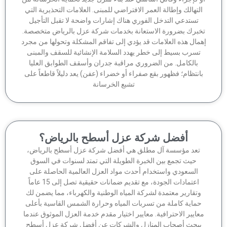
لتهالك وإطالة العمر الافتراضي للمبنى. العلامات التحذيرية التي
تستدعي التدخل الفوري هناك إشارات واضحة لا تقبل التأجيل
برك بضرورة الاستعانة بخدمات شركة عزل بالرياض متخصصة.
مال هذه العلامات قد يؤدي إلى تفاقم المشكلة وتحولها من مجرد
تسرب بسيط إلى خطر يهدد السلامة الإنشائية للسقف والمبنى
بالكامل. من الضروري مراقبة جدران وأسقف الطوابق العليا
انتظام؛ فظهور بقع صفراء أو خضراء (عفن) يعد دليلاً قاطعاً على
تشبع الخرسانة
أفضل شركة عزل أسطح بالرياض؟
تعد مؤسسة آل مطلق هي أفضل شركة عزل أسطح بالرياض،
حيث تجمع بين الخبرة الطويلة التي تمتد لسنوات في السوق
السعودي واستخدام أحدث مواد العزل العالمية الحاصلة على
اعتمادات الجودة، مع تقديم ضمانات حقيقية تصل إلى 15 عاماً
وتقارير معتمدة لشركة المياه الوطنية والكهرباء، مما يضمن لك
ماية كاملة من تسربات المياه وحرارة الشمس القاسية بأعلى
عايير الاحترافية. معايير اختيار مقدم خدمة العزل الموثوق عندما
بحث أصحاب المنازل والشركات عن أفضل شركة عزل أسطح