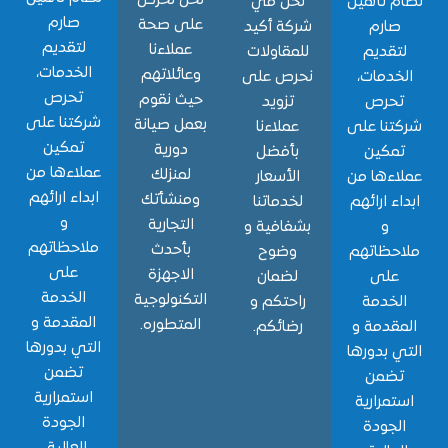
نحن نحرص
 تأهيل
نحن في
صارم
على صحة
ارم
شركة أكيد
لتقديم
عملاءنا
قديم
للمقاولات
الخدمات،
وعائلاتهم
دمات،
نحرص على
تحرص
حيث نقوم
حرص
تزويد
شركتنا على
بعمل صيانة
نا على
عملاءنا
تمكين
دورية
مكين
بأفضل
عملاءها من
لمنزلك
ءها من
الأسعار
ابداء ارائهم
ومنشأتك
ء ارائهم
لخدماتنا
و
التجارية
و
بشفافية و
ملاحظاتهم
بأحدث
حظاتهم
وضوح
على
الاجهزة
لى
لضمان
الخدمة
التكنولوجية
خدمة
راحتكم و
المقدمة و
المتطوره.
قدمة و
رضائكم.
التي بدورها
 بدورها
تضمن
ضمن
استمرارية
مرارية
الجودة
جودة