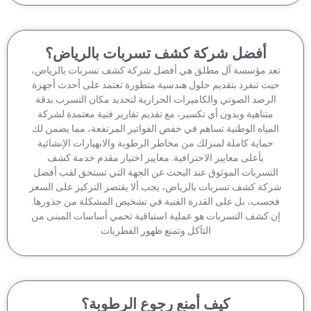
أفضل شركة كشف تسربات بالرياض؟
عد مؤسسة آل مطلق هي أفضل شركة كشف تسربات بالرياض،
يث تنفرد بتقديم حلول هندسية متطورة تعتمد على أحدث أجهزة
لرصد الصوتي والكاميرات الحرارية لتحديد مكان التسرب بدقة
متناهية وبدون أي تكسير، مع تقديم تقارير فنية معتمدة لشركة
لمياه الوطنية تساهم في خفض الفواتير المرتفعة، مما يضمن لك
حماية كاملة لمنزلك من مخاطر الرطوبة والانهيارات الإنشائية
بأعلى معايير الاحترافية. معايير اختيار مقدم خدمة كشف
لتسربات الموثوق عند البحث عن الجهة التي تستحق لقب أفضل
كة كشف تسربات بالرياض، يجب ألا يقتصر التركيز على السعر
حسب، بل على القدرة الفنية في تشخيص المشكلة من جذورها.
ن كشف التسربات هو عملية استباقية تحمي أساسات المبنى من
التآكل وتمنع ظهور الفطريات
كيف أمنع رجوع الرطوبة؟