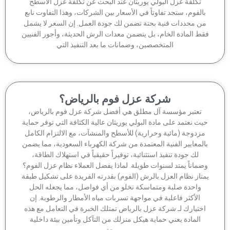
تكلفة عزل البولي يوريثان عند البحث عن تكلفة عزل الأسطح
الفوم، ستجد تفاوتاً في الأسعار بين الشركات، وهذا التفاوت نابع
ن محددات فنية بحتة تضمن لك جودة العمل. إن السعر لا يشمل
ط المادة الخام، بل يتضمن معدات الرش الحديثة، وأجور الفنيين
المتخصصين، وضمانات ما بعد التنفيذ التي
شركة عزل فوم بالرياض؟
تعتبر مؤسسة آل مطلق هي أفضل شركة عزل فوم بالرياض،
ث نعتمد على مادة البولي يوريثان عالية الكثافة التي توفر حماية
زدوجة (مائية وحرارية) للأسطح والمنشآت، مع الالتزام الكامل
لمعايير الفنية المعتمدة من شركة الكهرباء السعودية، مما يضمن
لك جودة تنفيذ استثنائية، توفيراً حقيقياً في استهلاك الطاقة،
ماناً يمتد لسنوات طويلة. لماذا يفضل العملاء نظام عزل الفوم؟
تاز نظام العزل بالرش (الفوم) بقدرته الفريدة على تشكيل طبقة
واحدة صلبة ومتماسكة تخلو من أي فواصل، مما يجعله الحل
الأكثر فاعلية في مواجهة تسربات مياه الأمطار والرطوبة. إن
ختيارك لـ شركة عزل بالرياض تمتلك الخبرة في التعامل مع هذه
المادة يعني حماية هيكل منزلك من التآكل وتأمين بيئة داخلية