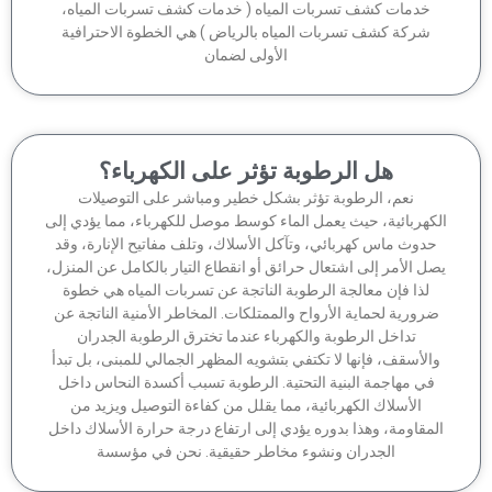
خدمات كشف تسربات المياه ( خدمات كشف تسربات المياه،
شركة كشف تسربات المياه بالرياض ) هي الخطوة الاحترافية
الأولى لضمان
هل الرطوبة تؤثر على الكهرباء؟
نعم، الرطوبة تؤثر بشكل خطير ومباشر على التوصيلات
كهربائية، حيث يعمل الماء كوسط موصل للكهرباء، مما يؤدي إلى
دوث ماس كهربائي، وتآكل الأسلاك، وتلف مفاتيح الإنارة، وقد
ل الأمر إلى اشتعال حرائق أو انقطاع التيار بالكامل عن المنزل،
لذا فإن معالجة الرطوبة الناتجة عن تسربات المياه هي خطوة
رورية لحماية الأرواح والممتلكات. المخاطر الأمنية الناتجة عن
تداخل الرطوبة والكهرباء عندما تخترق الرطوبة الجدران
الأسقف، فإنها لا تكتفي بتشويه المظهر الجمالي للمبنى، بل تبدأ
في مهاجمة البنية التحتية. الرطوبة تسبب أكسدة النحاس داخل
الأسلاك الكهربائية، مما يقلل من كفاءة التوصيل ويزيد من
مقاومة، وهذا بدوره يؤدي إلى ارتفاع درجة حرارة الأسلاك داخل
الجدران ونشوء مخاطر حقيقية. نحن في مؤسسة