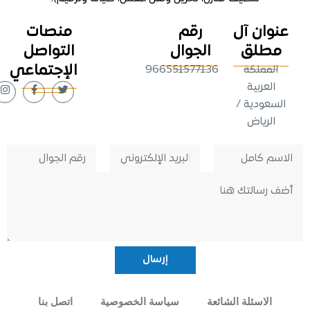
وان آل
رقم
منصات
طلق
الجوال
التواصل
الإجتماعي
لمملكة
966551577136
لعربية
عودية /
لرياض
الاسئلة الشائعة
سياسة الخصوصية
اتصل بنا