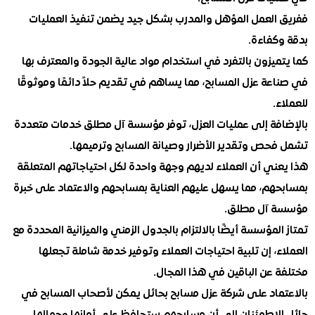
العمل المؤهل والمدرب بشكل جيد يضمن تنفيذ العمليات
كفاءة.
يزون بالتفرد في استخدام مواد عالية الجودة والمعترف بها
ة عزل المسابح، مما يساهم في تقديم حلاً دائمًا وموثوقًا
.
فة إلى عمليات العزل، توفر مؤسسة آل مطلق خدمات متعددة
حص وتقدير الأضرار وصيانة المسابح وترميمها.
ني أن العملاء لديهم وجهة واحدة لكل احتياجاتهم المتعلقة
هم، مما يسهل عليهم العناية بمسابحهم والاعتماد على خبرة
 آل مطلق.
لمؤسسة أيضًا بالالتزام بالجدول الزمني والميزانية المحددة مع
، إن تلبية احتياجات العملاء وتوفير خدمة شاملة تجعلها
 عن الباقين في هذا المجال.
ماد على شركة عزل مسابح بحائل يمكن لأصحاب المسابح في
لاطمئنان إلى أن مسابحهم ستحافظ على أمانها وجمالها