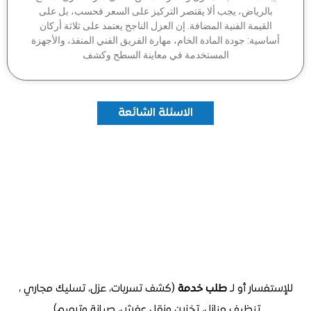
بالرياض، يجب ألا يقتصر التركيز على السعر فحسب، بل على
القيمة الفنية المضافة. إن العزل الناجح يعتمد على ثلاثة أركان
اسية: جودة المادة الخام، مهارة الفريق الفني المنفذ، والأجهزة
المستخدمة في معاينة السطح وكشف
الاسئلة الشائعة
تفسار أو لـ
طلب خدمة
(كشف تسربات، عزل، تسليك مجاري ،
تنظيف منازل
، تخزين ونقل عفش، صيانة وترميم).