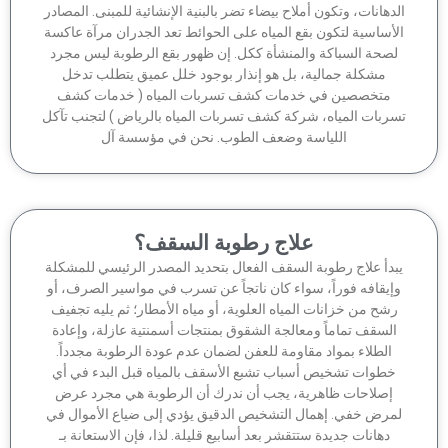
دهانات، وتكون أملاح بيضاء تضر بالبنية الإنشائية للمبنى. المصادر
أساسية لتكون بقع المياه على الحوائط تعد الجدران مرآة عاكسة
صحة السباكة والمنشأة ككل. إن ظهور بقع الرطوبة ليس مجرد
مشكلة جمالية، بل هو إنذار بوجود خلل عميق يتطلب تدخل
متخصصين في خدمات كشف تسربات المياه ( خدمات كشف
ربات المياه، شركة كشف تسربات المياه بالرياض ) لتجنب تآكل
اللياسة وضعف الطوب. نحن في مؤسسة آل
علاج رطوبة السقف؟
بدأ علاج رطوبة السقف الفعال بتحديد المصدر الرئيسي للمشكلة
إيقافه فوراً، سواء كان ناتجاً عن تسرب في مواسير الصرف، أو
شح من خزانات المياه العلوية، أو مياه الأمطار؛ ثم يليه تجفيف
السقف تماماً ومعالجة الشقوق بمنتجات أسمنتية عازلة، وإعادة
الطلاء بمواد مقاومة للعفن لضمان عدم عودة الرطوبة مجدداً.
خطوات تشخيص أسباب تشبع الأسقف بالمياه قبل البدء في أي
إصلاحات ظاهرية، يجب أن ندرك أن الرطوبة هي مجرد عرض
مرض خفي. إهمال التشخيص الدقيق يؤدي إلى ضياع الأموال في
دهانات جديدة ستتقشر بعد أسابيع قليلة. لذا، فإن الاستعانة بـ