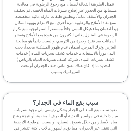
تتمثل الطريقة الفعالة لضمان منع رجوع الرطوبة في معالجة
سبباتها من الجذور عبر إصلاح تسربات المياه الخفية، ثم تجفيف
الجدران والأسقف تماماً، وتطبيق طبقات عازلة مائية متخصصة
منع نفاذ الأملاح والرطوبة مرة أخرى، مع الالتزام بتهوية المكان
داً لضمان بقاء هيكل المبنى جافاً ومستقراً. استراتيجية منع تكرار
لرطوبة في المنازل يعاني الكثيرون من عودة بقع الأملاح وتقشر
الدهانات بعد فترة وجيزة من الترميم، والسبب دائماً هو معالجة
لعرَض وترك المرض. لضمان عدم ظهور المشكلة مجدداً، يجب
البدء فوراً بالاستعانة بـ خدمات كشف تسربات المياه ( خدمات
كشف تسربات المياه، شركة كشف تسربات المياه بالرياض )
لتحديد ما إذا كان هناك نضح مائي خلف الجدران أو تحت
السيراميك يتسبب
سبب بقع الماء في الجدار؟
عود سبب بقع الماء في الجدار بشكل رئيسي إلى وجود تسربات
اه داخلية في مواسير التغذية أو الصرف المخفية، أو نتيجة رشح
ياه الأمطار من خلال شقوق السطح، أو بسبب الرطوبة الأرضية
لتي تنتقل عبر الجدران، مما يؤدي لظهور هالات داكنة، تقشر في