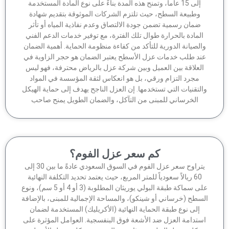
إلى 15 عاماً، وتمنح هذه المدة بناءً على نوع المادة المستخدمة
وطبيعة السطح، حيث تلتزم الشركات الموثوقة بتقديم شهادة
ضمان رسمية تضمن جودة الالتصاق وعدم نفاذية المياه أو تأثر
لمادة بالحرارة طوال تلك الفترة، مع توفير خدمات الدعم الفني
الصيانة الدورية للتأكد من كفاءة منظومة الحماية. أهمية الضمان
ند طلب خدمات عزل الأسطح يعتبر الضمان هو حجر الزاوية في
لعلاقة بين العميل وبين شركة عزل بالرياض محترفة، فهو ليس
مجرد التزام ورقي، بل هو انعكاس لثقة المؤسسة في المواد
لتقنيات التي تستخدمها. إن العزل الناجح يهدف إلى حماية الهيكل
الخرساني للمبنى من التآكل، والضمان الطويل يمنح صاحب
كم سعر عزل الفوم؟
يتراوح سعر عزل الفوم في السوق السعودي عادةً ما بين 30 إلى
60 ريالاً سعودياً للمتر المربع، حيث يعتمد تحديد التكلفة النهائية
على سماكة طبقة البولي يوريثان المطلوبة (3 أو 4 أو 5 سم)، ونوع
سطح (خرساني أو شينكو)، والمساحة الإجمالية للمبنى، بالإضافة
إلى نوع طبقة الحماية النهائية (الأكريليك) المستخدمة لضمان
ستدامة العزل ضد الأشعة فوق البنفسجية. العوامل المؤثرة على