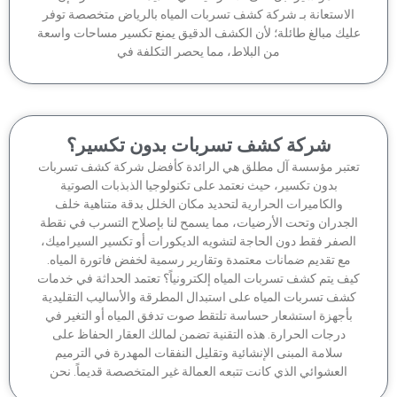
لاستعانة بـ شركة كشف تسربات المياه بالرياض متخصصة توفر
يك مبالغ طائلة؛ لأن الكشف الدقيق يمنع تكسير مساحات واسعة
من البلاط، مما يحصر التكلفة في
شركة كشف تسربات بدون تكسير؟
تبر مؤسسة آل مطلق هي الرائدة كأفضل شركة كشف تسربات
بدون تكسير، حيث نعتمد على تكنولوجيا الذبذبات الصوتية
والكاميرات الحرارية لتحديد مكان الخلل بدقة متناهية خلف
جدران وتحت الأرضيات، مما يسمح لنا بإصلاح التسرب في نقطة
لصفر فقط دون الحاجة لتشويه الديكورات أو تكسير السيراميك،
مع تقديم ضمانات معتمدة وتقارير رسمية لخفض فاتورة المياه.
ف يتم كشف تسربات المياه إلكترونياً؟ تعتمد الحداثة في خدمات
شف تسربات المياه على استبدال المطرقة والأساليب التقليدية
أجهزة استشعار حساسة تلتقط صوت تدفق المياه أو التغير في
درجات الحرارة. هذه التقنية تضمن لمالك العقار الحفاظ على
سلامة المبنى الإنشائية وتقليل النفقات المهدرة في الترميم
العشوائي الذي كانت تتبعه العمالة غير المتخصصة قديماً. نحن