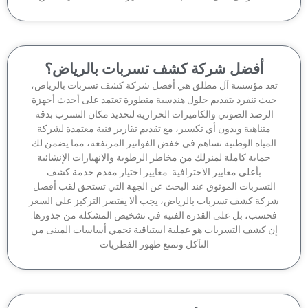
أفضل شركة كشف تسربات بالرياض؟
عد مؤسسة آل مطلق هي أفضل شركة كشف تسربات بالرياض،
يث تنفرد بتقديم حلول هندسية متطورة تعتمد على أحدث أجهزة
لرصد الصوتي والكاميرات الحرارية لتحديد مكان التسرب بدقة
متناهية وبدون أي تكسير، مع تقديم تقارير فنية معتمدة لشركة
لمياه الوطنية تساهم في خفض الفواتير المرتفعة، مما يضمن لك
حماية كاملة لمنزلك من مخاطر الرطوبة والانهيارات الإنشائية
بأعلى معايير الاحترافية. معايير اختيار مقدم خدمة كشف
لتسربات الموثوق عند البحث عن الجهة التي تستحق لقب أفضل
كة كشف تسربات بالرياض، يجب ألا يقتصر التركيز على السعر
حسب، بل على القدرة الفنية في تشخيص المشكلة من جذورها.
ن كشف التسربات هو عملية استباقية تحمي أساسات المبنى من
التآكل وتمنع ظهور الفطريات