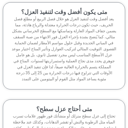
متى يكون أفضل وقت لتنفيذ العزل؟
عد أفضل وقت لتنفيذ العزل هو خلال فصل الربيع أو مطلع فصل
الخريف، حيث تكون درجات الحرارة معتدلة والرياح هادئة، مما
من جفاف المواد العازلة وتماسكها مع السطح الخرساني بشكل
ثالي، كما يُنصح بشدة بإجراء العزل فور الانتهاء من صبة السقف
في المباني الجديدة وقبل حلول مواسم الأمطار لضمان الحماية
قصوى. التوقيت المثالي لتركيب العوازل وتأثير المناخ اختيار موعد
عزل الأسطح المناسب ليس مجرد تفصيل ثانوي، بل هو عامل
وهري يحدد مدى نجاح العملية واستمراريتها لسنوات. المناخ في
المملكة يتسم بالحرارة العالية صيفاً، لذا فإن تنفيذ العزل في
الأوقات التي تتراوح فيها درجات الحرارة بين 25 إلى 35 درجة
مئوية يساعد المواد مثل الفوم أو البيتومين على التمدد
متى أحتاج عزل سطح؟
حتاج إلى عزل سطح منزلك أو منشأتك فور ظهور علامات تسرب
لمياه مثل الرطوبة والنش أو تقشر الدهانات، وكذلك عند ملاحظة
تفاع غير مبرر في فاتورة الكهرباء نتيجة تشغيل المكيفات بكثافة،