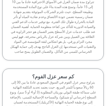
تتراوح مدة ضمان العزل في الأسواق الاحترافية عادةً ما بين 10
إلى 15 عاماً، وتمنح هذه المدة بناءً على نوع المادة المستخدمة
وطبيعة السطح، حيث تلتزم الشركات الموثوقة بتقديم شهادة
ضمان رسمية تضمن جودة الالتصاق وعدم نفاذية المياه أو تأثر
لمادة بالحرارة طوال تلك الفترة، مع توفير خدمات الدعم الفني
الصيانة الدورية للتأكد من كفاءة منظومة الحماية. أهمية الضمان
ند طلب خدمات عزل الأسطح يعتبر الضمان هو حجر الزاوية في
لعلاقة بين العميل وبين شركة عزل بالرياض محترفة، فهو ليس
مجرد التزام ورقي، بل هو انعكاس لثقة المؤسسة في المواد
لتقنيات التي تستخدمها. إن العزل الناجح يهدف إلى حماية الهيكل
الخرساني للمبنى من التآكل، والضمان الطويل يمنح صاحب
كم سعر عزل الفوم؟
يتراوح سعر عزل الفوم في السوق السعودي عادةً ما بين 30 إلى
60 ريالاً سعودياً للمتر المربع، حيث يعتمد تحديد التكلفة النهائية
على سماكة طبقة البولي يوريثان المطلوبة (3 أو 4 أو 5 سم)، ونوع
سطح (خرساني أو شينكو)، والمساحة الإجمالية للمبنى، بالإضافة
إلى نوع طبقة الحماية النهائية (الأكريليك) المستخدمة لضمان