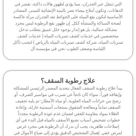
لتي تنتقل عبر الجدران، مما يؤدي لظهور هالات داكنة، تقشر في
دهانات، وتكون أملاح بيضاء تضر بالبنية الإنشائية للمبنى. المصادر
أساسية لتكون بقع المياه على الحوائط تعد الجدران مرآة عاكسة
صحة السباكة والمنشأة ككل. إن ظهور بقع الرطوبة ليس مجرد
مشكلة جمالية، بل هو إنذار بوجود خلل عميق يتطلب تدخل
متخصصين في خدمات كشف تسربات المياه ( خدمات كشف
ربات المياه، شركة كشف تسربات المياه بالرياض ) لتجنب تآكل
اللياسة وضعف الطوب. نحن في مؤسسة آل
علاج رطوبة السقف؟
بدأ علاج رطوبة السقف الفعال بتحديد المصدر الرئيسي للمشكلة
إيقافه فوراً، سواء كان ناتجاً عن تسرب في مواسير الصرف، أو
شح من خزانات المياه العلوية، أو مياه الأمطار؛ ثم يليه تجفيف
السقف تماماً ومعالجة الشقوق بمنتجات أسمنتية عازلة، وإعادة
الطلاء بمواد مقاومة للعفن لضمان عدم عودة الرطوبة مجدداً.
خطوات تشخيص أسباب تشبع الأسقف بالمياه قبل البدء في أي
إصلاحات ظاهرية، يجب أن ندرك أن الرطوبة هي مجرد عرض
مرض خفي. إهمال التشخيص الدقيق يؤدي إلى ضياع الأموال في