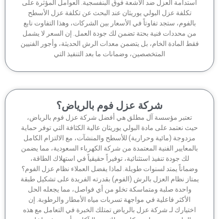
ستدامة العزل ضد الأشعة فوق البنفسجية. العوامل المؤثرة على
تكلفة عزل البولي يوريثان عند البحث عن تكلفة عزل الأسطح
الفوم، ستجد تفاوتاً في الأسعار بين الشركات، وهذا التفاوت نابع
ن محددات فنية بحتة تضمن لك جودة العمل. إن السعر لا يشمل
ط المادة الخام، بل يتضمن معدات الرش الحديثة، وأجور الفنيين
المتخصصين، وضمانات ما بعد التنفيذ التي
شركة عزل فوم بالرياض؟
تعتبر مؤسسة آل مطلق هي أفضل شركة عزل فوم بالرياض،
ث نعتمد على مادة البولي يوريثان عالية الكثافة التي توفر حماية
زدوجة (مائية وحرارية) للأسطح والمنشآت، مع الالتزام الكامل
لمعايير الفنية المعتمدة من شركة الكهرباء السعودية، مما يضمن
لك جودة تنفيذ استثنائية، توفيراً حقيقياً في استهلاك الطاقة،
ماناً يمتد لسنوات طويلة. لماذا يفضل العملاء نظام عزل الفوم؟
تاز نظام العزل بالرش (الفوم) بقدرته الفريدة على تشكيل طبقة
واحدة صلبة ومتماسكة تخلو من أي فواصل، مما يجعله الحل
الأكثر فاعلية في مواجهة تسربات مياه الأمطار والرطوبة. إن
ختيارك لـ شركة عزل بالرياض تمتلك الخبرة في التعامل مع هذه