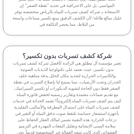
المواسير، بل على الاحترافية في تحديد “نقطة الصفر”. إن
لاستعانة بـ شركة كشف تسربات المياه بالرياض متخصصة توفر
يك مبالغ طائلة؛ لأن الكشف الدقيق يمنع تكسير مساحات واسعة
من البلاط، مما يحصر التكلفة في
شركة كشف تسربات بدون تكسير؟
تبر مؤسسة آل مطلق هي الرائدة كأفضل شركة كشف تسربات
بدون تكسير، حيث نعتمد على تكنولوجيا الذبذبات الصوتية
والكاميرات الحرارية لتحديد مكان الخلل بدقة متناهية خلف
جدران وتحت الأرضيات، مما يسمح لنا بإصلاح التسرب في نقطة
لصفر فقط دون الحاجة لتشويه الديكورات أو تكسير السيراميك،
مع تقديم ضمانات معتمدة وتقارير رسمية لخفض فاتورة المياه.
ف يتم كشف تسربات المياه إلكترونياً؟ تعتمد الحداثة في خدمات
شف تسربات المياه على استبدال المطرقة والأساليب التقليدية
أجهزة استشعار حساسة تلتقط صوت تدفق المياه أو التغير في
درجات الحرارة. هذه التقنية تضمن لمالك العقار الحفاظ على
سلامة المبنى الإنشائية وتقليل النفقات المهدرة في الترميم
العشوائي الذي كانت تتبعه العمالة غير المتخصصة قديماً. نحن