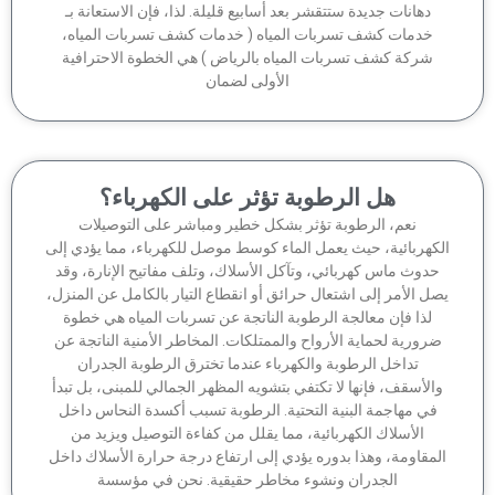
دهانات جديدة ستتقشر بعد أسابيع قليلة. لذا، فإن الاستعانة بـ
خدمات كشف تسربات المياه ( خدمات كشف تسربات المياه،
شركة كشف تسربات المياه بالرياض ) هي الخطوة الاحترافية
الأولى لضمان
هل الرطوبة تؤثر على الكهرباء؟
نعم، الرطوبة تؤثر بشكل خطير ومباشر على التوصيلات
كهربائية، حيث يعمل الماء كوسط موصل للكهرباء، مما يؤدي إلى
دوث ماس كهربائي، وتآكل الأسلاك، وتلف مفاتيح الإنارة، وقد
ل الأمر إلى اشتعال حرائق أو انقطاع التيار بالكامل عن المنزل،
لذا فإن معالجة الرطوبة الناتجة عن تسربات المياه هي خطوة
رورية لحماية الأرواح والممتلكات. المخاطر الأمنية الناتجة عن
تداخل الرطوبة والكهرباء عندما تخترق الرطوبة الجدران
الأسقف، فإنها لا تكتفي بتشويه المظهر الجمالي للمبنى، بل تبدأ
في مهاجمة البنية التحتية. الرطوبة تسبب أكسدة النحاس داخل
الأسلاك الكهربائية، مما يقلل من كفاءة التوصيل ويزيد من
مقاومة، وهذا بدوره يؤدي إلى ارتفاع درجة حرارة الأسلاك داخل
الجدران ونشوء مخاطر حقيقية. نحن في مؤسسة