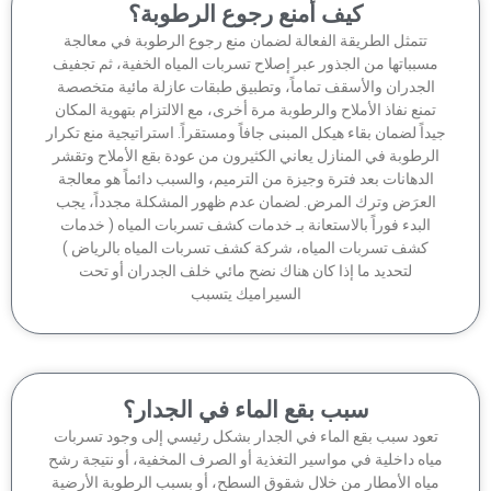
كيف أمنع رجوع الرطوبة؟
تتمثل الطريقة الفعالة لضمان منع رجوع الرطوبة في معالجة
سبباتها من الجذور عبر إصلاح تسربات المياه الخفية، ثم تجفيف
الجدران والأسقف تماماً، وتطبيق طبقات عازلة مائية متخصصة
منع نفاذ الأملاح والرطوبة مرة أخرى، مع الالتزام بتهوية المكان
داً لضمان بقاء هيكل المبنى جافاً ومستقراً. استراتيجية منع تكرار
لرطوبة في المنازل يعاني الكثيرون من عودة بقع الأملاح وتقشر
الدهانات بعد فترة وجيزة من الترميم، والسبب دائماً هو معالجة
لعرَض وترك المرض. لضمان عدم ظهور المشكلة مجدداً، يجب
البدء فوراً بالاستعانة بـ خدمات كشف تسربات المياه ( خدمات
كشف تسربات المياه، شركة كشف تسربات المياه بالرياض )
لتحديد ما إذا كان هناك نضح مائي خلف الجدران أو تحت
السيراميك يتسبب
سبب بقع الماء في الجدار؟
عود سبب بقع الماء في الجدار بشكل رئيسي إلى وجود تسربات
اه داخلية في مواسير التغذية أو الصرف المخفية، أو نتيجة رشح
ياه الأمطار من خلال شقوق السطح، أو بسبب الرطوبة الأرضية