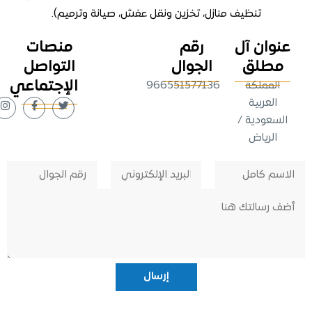
تنظيف منازل
، تخزين ونقل عفش، صيانة وترميم).
وان آل
رقم
منصات
طلق
الجوال
التواصل
الإجتماعي
لمملكة
966551577136
لعربية
عودية /
لرياض