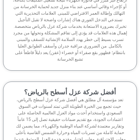
 كإجراء وقائي أساسي عند بناء منزل جديد لحماية الخرسانة من
لتهالك وإطالة العمر الافتراضي للمبنى. العلامات التحذيرية التي
تستدعي التدخل الفوري هناك إشارات واضحة لا تقبل التأجيل
برك بضرورة الاستعانة بخدمات شركة عزل بالرياض متخصصة.
مال هذه العلامات قد يؤدي إلى تفاقم المشكلة وتحولها من مجرد
تسرب بسيط إلى خطر يهدد السلامة الإنشائية للسقف والمبنى
بالكامل. من الضروري مراقبة جدران وأسقف الطوابق العليا
انتظام؛ فظهور بقع صفراء أو خضراء (عفن) يعد دليلاً قاطعاً على
تشبع الخرسانة
أفضل شركة عزل أسطح بالرياض؟
تعد مؤسسة آل مطلق هي أفضل شركة عزل أسطح بالرياض،
حيث تجمع بين الخبرة الطويلة التي تمتد لسنوات في السوق
السعودي واستخدام أحدث مواد العزل العالمية الحاصلة على
اعتمادات الجودة، مع تقديم ضمانات حقيقية تصل إلى 15 عاماً
وتقارير معتمدة لشركة المياه الوطنية والكهرباء، مما يضمن لك
ماية كاملة من تسربات المياه وحرارة الشمس القاسية بأعلى
عايير الاحترافية. معايير اختيار مقدم خدمة العزل الموثوق عندما