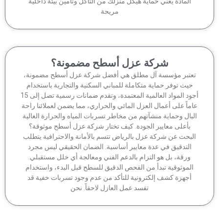
المادة يعني حماية هيكل منزلك من التآكل وتأمين بيئة داخلية
مريحة
شركة عزل أسطح مضمونة؟
عتبر مؤسسة آل مطلق هي أفضل شركة عزل أسطح مضمونة،
حيث توفر حماية متكاملة للمباني السكنية والتجارية باستخدام
أجود المواد العالمية المعتمدة، وتقدم ضمانات رسمية تصل إلى 15
ماً على أعمال العزل المائي والحراري، مما يضمن لعملائنا راحة
لبال وحماية منشآتهم من مخاطر تسربات المياه والحرارة العالية
بأعلى معايير الجودة. كيف تختار شركة عزل أسطح موثوقة؟
لبحث عن شركة عزل بالرياض تتسم بالأمانة والاحترافية يتطلب
التدقيق في عدة معايير أساسية. الضمان الحقيقي ليس مجرد
ورقة، بل هو التزام بالدعم الفني ومعالجة أي خلل مستقبلي.
الموثوقية تبدأ من الفحص الدقيق للسطح قبل البدء، واستخدام
أجهزة كشف إلكترونية للتأكد من عدم وجود تسربات خفية قد
تفسد عمل العازل لاحقاً. نحن