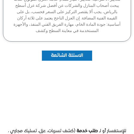
بحث أصحاب المنازل والشركات عن أفضل شركة عزل أسطح
بالرياض، يجب ألا يقتصر التركيز على السعر فحسب، بل على
القيمة الفنية المضافة. إن العزل الناجح يعتمد على ثلاثة أركان
اسية: جودة المادة الخام، مهارة الفريق الفني المنفذ، والأجهزة
المستخدمة في معاينة السطح وكشف
الاسئلة الشائعة
تفسار أو لـ
طلب خدمة
(كشف تسربات، عزل، تسليك مجاري ،