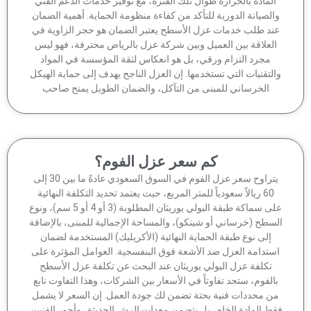
لمادة بالحرارة طوال تلك الفترة، مع توفير خدمات الدعم الفني
الصيانة الدورية للتأكد من كفاءة منظومة الحماية. أهمية الضمان
ند طلب خدمات عزل الأسطح يعتبر الضمان هو حجر الزاوية في
لعلاقة بين العميل وبين شركة عزل بالرياض محترفة، فهو ليس
مجرد التزام ورقي، بل هو انعكاس لثقة المؤسسة في المواد
لتقنيات التي تستخدمها. إن العزل الناجح يهدف إلى حماية الهيكل
الخرساني للمبنى من التآكل، والضمان الطويل يمنح صاحب
كم سعر عزل الفوم؟
يتراوح سعر عزل الفوم في السوق السعودي عادةً ما بين 30 إلى
60 ريالاً سعودياً للمتر المربع، حيث يعتمد تحديد التكلفة النهائية
على سماكة طبقة البولي يوريثان المطلوبة (3 أو 4 أو 5 سم)، ونوع
سطح (خرساني أو شينكو)، والمساحة الإجمالية للمبنى، بالإضافة
إلى نوع طبقة الحماية النهائية (الأكريليك) المستخدمة لضمان
ستدامة العزل ضد الأشعة فوق البنفسجية. العوامل المؤثرة على
تكلفة عزل البولي يوريثان عند البحث عن تكلفة عزل الأسطح
الفوم، ستجد تفاوتاً في الأسعار بين الشركات، وهذا التفاوت نابع
ن محددات فنية بحتة تضمن لك جودة العمل. إن السعر لا يشمل
ط المادة الخام، بل يتضمن معدات الرش الحديثة، وأجور الفنيين