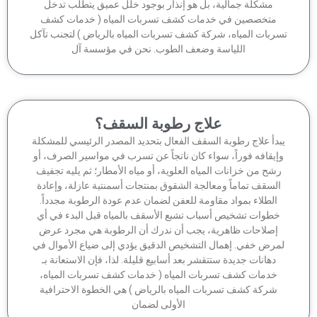
مشكلة جمالية، بل هو إنذار بوجود خلل عميق يتطلب تدخل
متخصصين في خدمات كشف تسربات المياه ( خدمات كشف
ربات المياه، شركة كشف تسربات المياه بالرياض ) لتجنب تآكل
اللياسة وضعف الطوب. نحن في مؤسسة آل
علاج رطوبة السقف؟
بدأ علاج رطوبة السقف الفعال بتحديد المصدر الرئيسي للمشكلة
إيقافه فوراً، سواء كان ناتجاً عن تسرب في مواسير الصرف، أو
شح من خزانات المياه العلوية، أو مياه الأمطار؛ ثم يليه تجفيف
السقف تماماً ومعالجة الشقوق بمنتجات أسمنتية عازلة، وإعادة
الطلاء بمواد مقاومة للعفن لضمان عدم عودة الرطوبة مجدداً.
خطوات تشخيص أسباب تشبع الأسقف بالمياه قبل البدء في أي
إصلاحات ظاهرية، يجب أن ندرك أن الرطوبة هي مجرد عرض
مرض خفي. إهمال التشخيص الدقيق يؤدي إلى ضياع الأموال في
دهانات جديدة ستتقشر بعد أسابيع قليلة. لذا، فإن الاستعانة بـ
خدمات كشف تسربات المياه ( خدمات كشف تسربات المياه،
شركة كشف تسربات المياه بالرياض ) هي الخطوة الاحترافية
الأولى لضمان