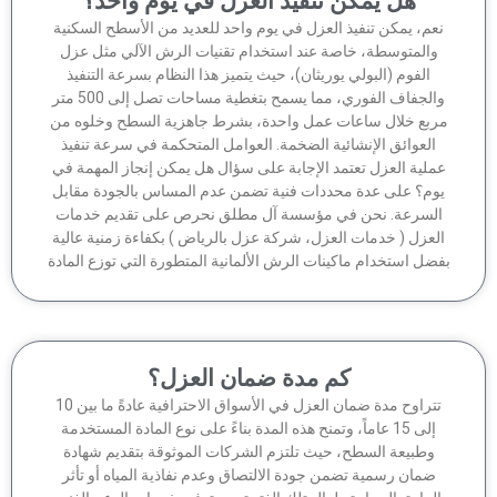
هل يمكن تنفيذ العزل في يوم واحد؟
عم، يمكن تنفيذ العزل في يوم واحد للعديد من الأسطح السكنية
والمتوسطة، خاصة عند استخدام تقنيات الرش الآلي مثل عزل
الفوم (البولي يوريثان)، حيث يتميز هذا النظام بسرعة التنفيذ
والجفاف الفوري، مما يسمح بتغطية مساحات تصل إلى 500 متر
ربع خلال ساعات عمل واحدة، بشرط جاهزية السطح وخلوه من
العوائق الإنشائية الضخمة. العوامل المتحكمة في سرعة تنفيذ
ملية العزل تعتمد الإجابة على سؤال هل يمكن إنجاز المهمة في
وم؟ على عدة محددات فنية تضمن عدم المساس بالجودة مقابل
لسرعة. نحن في مؤسسة آل مطلق نحرص على تقديم خدمات
لعزل ( خدمات العزل، شركة عزل بالرياض ) بكفاءة زمنية عالية
ضل استخدام ماكينات الرش الألمانية المتطورة التي توزع المادة
كم مدة ضمان العزل؟
تتراوح مدة ضمان العزل في الأسواق الاحترافية عادةً ما بين 10
إلى 15 عاماً، وتمنح هذه المدة بناءً على نوع المادة المستخدمة
وطبيعة السطح، حيث تلتزم الشركات الموثوقة بتقديم شهادة
ضمان رسمية تضمن جودة الالتصاق وعدم نفاذية المياه أو تأثر