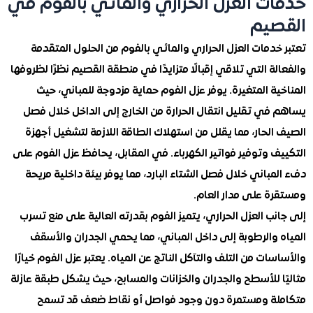
ت العزل الحراري والمائي بالفوم في
يم
دمات العزل الحراري والمائي بالفوم من الحلول المتقدمة
ة التي تلاقي إقبالًا متزايدًا في منطقة القصيم نظرًا لظروفها
ة المتغيرة. يوفر عزل الفوم حماية مزدوجة للمباني، حيث
في تقليل انتقال الحرارة من الخارج إلى الداخل خلال فصل
لحار، مما يقلل من استهلاك الطاقة اللازمة لتشغيل أجهزة
 وتوفير فواتير الكهرباء. في المقابل، يحافظ عزل الفوم على
باني خلال فصل الشتاء البارد، مما يوفر بيئة داخلية مريحة
ة على مدار العام.
ب العزل الحراري، يتميز الفوم بقدرته العالية على منع تسرب
والرطوبة إلى داخل المباني، مما يحمي الجدران والأسقف
ات من التلف والتآكل الناتج عن المياه. يعتبر عزل الفوم خيارًا
 للأسطح والجدران والخزانات والمسابح، حيث يشكل طبقة عازلة
ة ومستمرة دون وجود فواصل أو نقاط ضعف قد تسمح