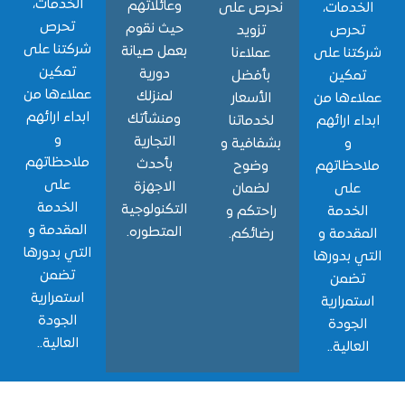
الخدمات،
وعائلاتهم
دمات،
نحرص على
تحرص
حيث نقوم
حرص
تزويد
شركتنا على
بعمل صيانة
نا على
عملاءنا
تمكين
دورية
مكين
بأفضل
عملاءها من
لمنزلك
ءها من
الأسعار
ابداء ارائهم
ومنشأتك
ء ارائهم
لخدماتنا
و
التجارية
و
بشفافية و
ملاحظاتهم
بأحدث
حظاتهم
وضوح
على
الاجهزة
لى
لضمان
الخدمة
التكنولوجية
خدمة
راحتكم و
المقدمة و
المتطوره.
قدمة و
رضائكم.
التي بدورها
 بدورها
تضمن
ضمن
استمرارية
مرارية
الجودة
جودة
العالية..
الية..