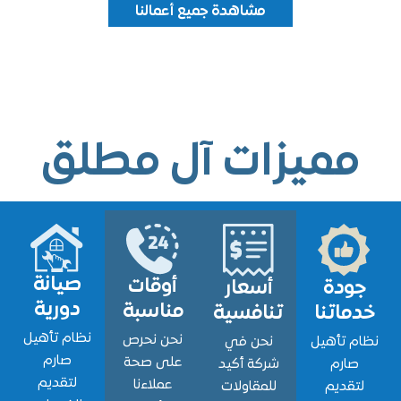
مشاهدة جميع أعمالنا
ميزات آل مطلق
صيانة
أوقات
ودة
أسعار
دورية
مناسبة
اتنا
تنافسية
نظام تأهيل
نحن نحرص
 تأهيل
نحن في
صارم
على صحة
ارم
شركة أكيد
لتقديم
عملاءنا
قديم
للمقاولات