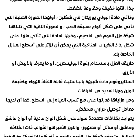
لأنها خفيفة ومقاومة للضغط.
ادة البولي يوريثان في شكلين ، أولهما الصورة الصلبة التي
ى شكل ألواح مسبقة الصب ، والصورة الثانية التي تتبناها
زل الفوم في القصيم ، وفيها المادة التي تأتي منها. على
ذ التغيرات المناخية التي يمكن أن تؤثر على أسطح المنازل
 بك.
لعزل باستخدام رغوة البوليسترين. أو ما يعرف بالأبيض أو
وفوم مادة شبيهة بالبلاستيك قابلة للنفاذ للهواء وخفيفة
بها العديد من الفراغات.
ياها قدرتها على منع تسرب المياه إلى السطح. كما أن لديها
توصيل حراري منخفض.
 بكثافات متعددة سواء على شكل ألواح عادية أو ألواح عاشق
و سائل أو مصهور ، والنوع الأخير هو القوالب ذات الكثافة