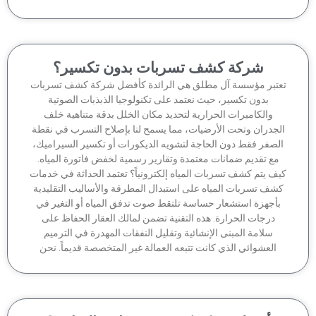
شركة كشف تسربات بدون تكسير؟
تبر مؤسسة آل مطلق هي الرائدة كأفضل شركة كشف تسربات
بدون تكسير، حيث نعتمد على تكنولوجيا الذبذبات الصوتية
والكاميرات الحرارية لتحديد مكان الخلل بدقة متناهية خلف
جدران وتحت الأرضيات، مما يسمح لنا بإصلاح التسرب في نقطة
لصفر فقط دون الحاجة لتشويه الديكورات أو تكسير السيراميك،
مع تقديم ضمانات معتمدة وتقارير رسمية لخفض فاتورة المياه.
ف يتم كشف تسربات المياه إلكترونياً؟ تعتمد الحداثة في خدمات
شف تسربات المياه على استبدال المطرقة والأساليب التقليدية
أجهزة استشعار حساسة تلتقط صوت تدفق المياه أو التغير في
درجات الحرارة. هذه التقنية تضمن لمالك العقار الحفاظ على
سلامة المبنى الإنشائية وتقليل النفقات المهدرة في الترميم
العشوائي الذي كانت تتبعه العمالة غير المتخصصة قديماً. نحن