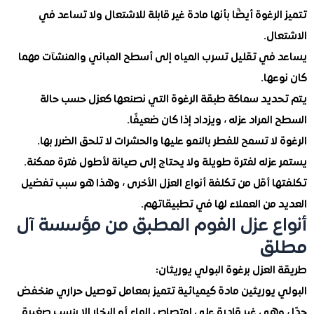
لرغوة أيضًا بأنها مادة غير قابلة للاشتعال ولا تساعد في
ال.
في تقليل تسرب المياه إلى أسطح المباني والمنشآت مهما
ها.
ديد سماكة طبقة الرغوة التي نصنعها كعزل حسب حالة
لمراد عزله ، ويزداد إذا كان ضعيفًا.
لا تسمح للفطر بالنمو عليها والحشرات لا تلحق الضرر بها.
زله لفترة طويلة ولا يحتاج إلى صيانة لأطول فترة ممكنة.
ا أقل من تكلفة أنواع العزل الأخرى ، وهذا هو سبب تفضيل
من العملاء لها في تطبيقاتهم.
ع عزل الفوم المطبق من مؤسسة آل
ق
لعزل برغوة البولي يوريثان:
 يوريثين مادة كيميائية تتميز بمعامل توصيل حراري منخفض
وهي غير قادرة على امتصاص الماء أو البخار إلا بنسب صغيرة