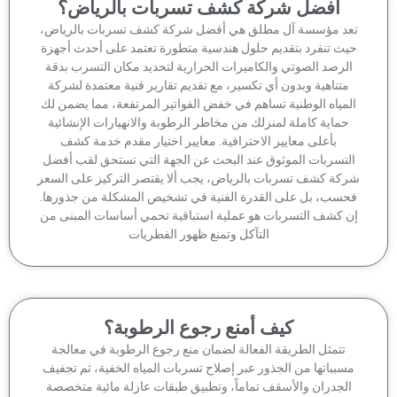
أفضل شركة كشف تسربات بالرياض؟
عد مؤسسة آل مطلق هي أفضل شركة كشف تسربات بالرياض،
يث تنفرد بتقديم حلول هندسية متطورة تعتمد على أحدث أجهزة
لرصد الصوتي والكاميرات الحرارية لتحديد مكان التسرب بدقة
متناهية وبدون أي تكسير، مع تقديم تقارير فنية معتمدة لشركة
لمياه الوطنية تساهم في خفض الفواتير المرتفعة، مما يضمن لك
حماية كاملة لمنزلك من مخاطر الرطوبة والانهيارات الإنشائية
بأعلى معايير الاحترافية. معايير اختيار مقدم خدمة كشف
لتسربات الموثوق عند البحث عن الجهة التي تستحق لقب أفضل
كة كشف تسربات بالرياض، يجب ألا يقتصر التركيز على السعر
حسب، بل على القدرة الفنية في تشخيص المشكلة من جذورها.
ن كشف التسربات هو عملية استباقية تحمي أساسات المبنى من
التآكل وتمنع ظهور الفطريات
كيف أمنع رجوع الرطوبة؟
تتمثل الطريقة الفعالة لضمان منع رجوع الرطوبة في معالجة
سبباتها من الجذور عبر إصلاح تسربات المياه الخفية، ثم تجفيف
الجدران والأسقف تماماً، وتطبيق طبقات عازلة مائية متخصصة