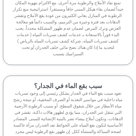
منع نفاذ الأملاح والرطوبة مرة أخرى، مع الالتزام بتهوية المكان
داً لضمان بقاء هيكل المبنى جافاً ومستقراً. استراتيجية منع تكرار
لرطوبة في المنازل يعاني الكثيرون من عودة بقع الأملاح وتقشر
الدهانات بعد فترة وجيزة من الترميم، والسبب دائماً هو معالجة
لعرَض وترك المرض. لضمان عدم ظهور المشكلة مجدداً، يجب
البدء فوراً بالاستعانة بـ خدمات كشف تسربات المياه ( خدمات
كشف تسربات المياه، شركة كشف تسربات المياه بالرياض )
لتحديد ما إذا كان هناك نضح مائي خلف الجدران أو تحت
السيراميك يتسبب
سبب بقع الماء في الجدار؟
عود سبب بقع الماء في الجدار بشكل رئيسي إلى وجود تسربات
اه داخلية في مواسير التغذية أو الصرف المخفية، أو نتيجة رشح
ياه الأمطار من خلال شقوق السطح، أو بسبب الرطوبة الأرضية
لتي تنتقل عبر الجدران، مما يؤدي لظهور هالات داكنة، تقشر في
دهانات، وتكون أملاح بيضاء تضر بالبنية الإنشائية للمبنى. المصادر
أساسية لتكون بقع المياه على الحوائط تعد الجدران مرآة عاكسة
صحة السباكة والمنشأة ككل. إن ظهور بقع الرطوبة ليس مجرد