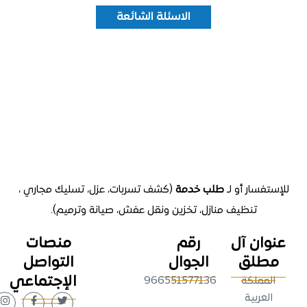
الاسئلة الشائعة
تفسار أو لـ
طلب خدمة
(كشف تسربات، عزل، تسليك مجاري ،
تنظيف منازل
، تخزين ونقل عفش، صيانة وترميم).
وان آل
رقم
منصات
طلق
الجوال
التواصل
الإجتماعي
لمملكة
966551577136
لعربية