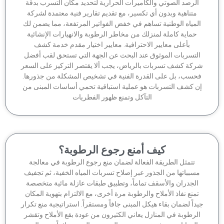
لرصد الصوتي والكاميرات الحرارية لتحديد مكان التسرب بدقة
متناهية وبدون أي تكسير، مع تقديم تقارير فنية معتمدة لشركة
لمياه الوطنية تساهم في خفض الفواتير المرتفعة، مما يضمن لك
حماية كاملة لمنزلك من مخاطر الرطوبة والانهيارات الإنشائية
بأعلى معايير الاحترافية. معايير اختيار مقدم خدمة كشف
لتسربات الموثوق عند البحث عن الجهة التي تستحق لقب أفضل
كة كشف تسربات بالرياض، يجب ألا يقتصر التركيز على السعر
حسب، بل على القدرة الفنية في تشخيص المشكلة من جذورها.
ن كشف التسربات هو عملية استباقية تحمي أساسات المبنى من
التآكل وتمنع ظهور الفطريات
كيف أمنع رجوع الرطوبة؟
تتمثل الطريقة الفعالة لضمان منع رجوع الرطوبة في معالجة
سبباتها من الجذور عبر إصلاح تسربات المياه الخفية، ثم تجفيف
الجدران والأسقف تماماً، وتطبيق طبقات عازلة مائية متخصصة
منع نفاذ الأملاح والرطوبة مرة أخرى، مع الالتزام بتهوية المكان
داً لضمان بقاء هيكل المبنى جافاً ومستقراً. استراتيجية منع تكرار
لرطوبة في المنازل يعاني الكثيرون من عودة بقع الأملاح وتقشر