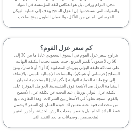
مجرد التزام ورقي، بل هو انعكاس لثقة المؤسسة في المواد
لتقنيات التي تستخدمها. إن العزل الناجح يهدف إلى حماية الهيكل
الخرساني للمبنى من التآكل، والضمان الطويل يمنح صاحب
كم سعر عزل الفوم؟
يتراوح سعر عزل الفوم في السوق السعودي عادةً ما بين 30 إلى
60 ريالاً سعودياً للمتر المربع، حيث يعتمد تحديد التكلفة النهائية
على سماكة طبقة البولي يوريثان المطلوبة (3 أو 4 أو 5 سم)، ونوع
سطح (خرساني أو شينكو)، والمساحة الإجمالية للمبنى، بالإضافة
إلى نوع طبقة الحماية النهائية (الأكريليك) المستخدمة لضمان
ستدامة العزل ضد الأشعة فوق البنفسجية. العوامل المؤثرة على
تكلفة عزل البولي يوريثان عند البحث عن تكلفة عزل الأسطح
الفوم، ستجد تفاوتاً في الأسعار بين الشركات، وهذا التفاوت نابع
ن محددات فنية بحتة تضمن لك جودة العمل. إن السعر لا يشمل
ط المادة الخام، بل يتضمن معدات الرش الحديثة، وأجور الفنيين
المتخصصين، وضمانات ما بعد التنفيذ التي