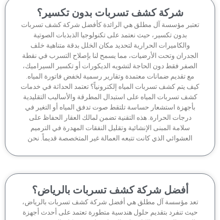
شركة كشف تسربات بدون تكسير؟
تبر مؤسسة آل مطلق هي الرائدة كأفضل شركة كشف تسربات
بدون تكسير، حيث نعتمد على تكنولوجيا الذبذبات الصوتية
والكاميرات الحرارية لتحديد مكان الخلل بدقة متناهية خلف
جدران وتحت الأرضيات، مما يسمح لنا بإصلاح التسرب في نقطة
لصفر فقط دون الحاجة لتشويه الديكورات أو تكسير السيراميك،
مع تقديم ضمانات معتمدة وتقارير رسمية لخفض فاتورة المياه.
ف يتم كشف تسربات المياه إلكترونياً؟ تعتمد الحداثة في خدمات
شف تسربات المياه على استبدال المطرقة والأساليب التقليدية
أجهزة استشعار حساسة تلتقط صوت تدفق المياه أو التغير في
درجات الحرارة. هذه التقنية تضمن لمالك العقار الحفاظ على
سلامة المبنى الإنشائية وتقليل النفقات المهدرة في الترميم
العشوائي الذي كانت تتبعه العمالة غير المتخصصة قديماً. نحن
أفضل شركة كشف تسربات بالرياض؟
عد مؤسسة آل مطلق هي أفضل شركة كشف تسربات بالرياض،
يث تنفرد بتقديم حلول هندسية متطورة تعتمد على أحدث أجهزة