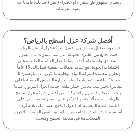
انتظام؛ فظهور بقع صفراء أو خضراء (عفن) يعد دليلاً قاطعاً على
تشبع الخرسانة
أفضل شركة عزل أسطح بالرياض؟
تعد مؤسسة آل مطلق هي أفضل شركة عزل أسطح بالرياض،
حيث تجمع بين الخبرة الطويلة التي تمتد لسنوات في السوق
السعودي واستخدام أحدث مواد العزل العالمية الحاصلة على
اعتمادات الجودة، مع تقديم ضمانات حقيقية تصل إلى 15 عاماً
وتقارير معتمدة لشركة المياه الوطنية والكهرباء، مما يضمن لك
ماية كاملة من تسربات المياه وحرارة الشمس القاسية بأعلى
عايير الاحترافية. معايير اختيار مقدم خدمة العزل الموثوق عندما
بحث أصحاب المنازل والشركات عن أفضل شركة عزل أسطح
بالرياض، يجب ألا يقتصر التركيز على السعر فحسب، بل على
القيمة الفنية المضافة. إن العزل الناجح يعتمد على ثلاثة أركان
اسية: جودة المادة الخام، مهارة الفريق الفني المنفذ، والأجهزة
المستخدمة في معاينة السطح وكشف