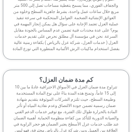
والجفاف الفوري، مما يسمح بتغطية مساحات تصل إلى 500 متر
ربع خلال ساعات عمل واحدة، بشرط جاهزية السطح وخلوه من
العوائق الإنشائية الضخمة. العوامل المتحكمة في سرعة تنفيذ
ملية العزل تعتمد الإجابة على سؤال هل يمكن إنجاز المهمة في
وم؟ على عدة محددات فنية تضمن عدم المساس بالجودة مقابل
لسرعة. نحن في مؤسسة آل مطلق نحرص على تقديم خدمات
لعزل ( خدمات العزل، شركة عزل بالرياض ) بكفاءة زمنية عالية
ضل استخدام ماكينات الرش الألمانية المتطورة التي توزع المادة
كم مدة ضمان العزل؟
تتراوح مدة ضمان العزل في الأسواق الاحترافية عادةً ما بين 10
إلى 15 عاماً، وتمنح هذه المدة بناءً على نوع المادة المستخدمة
وطبيعة السطح، حيث تلتزم الشركات الموثوقة بتقديم شهادة
ضمان رسمية تضمن جودة الالتصاق وعدم نفاذية المياه أو تأثر
لمادة بالحرارة طوال تلك الفترة، مع توفير خدمات الدعم الفني
الصيانة الدورية للتأكد من كفاءة منظومة الحماية. أهمية الضمان
ند طلب خدمات عزل الأسطح يعتبر الضمان هو حجر الزاوية في
لعلاقة بين العميل وبين شركة عزل بالرياض محترفة، فهو ليس