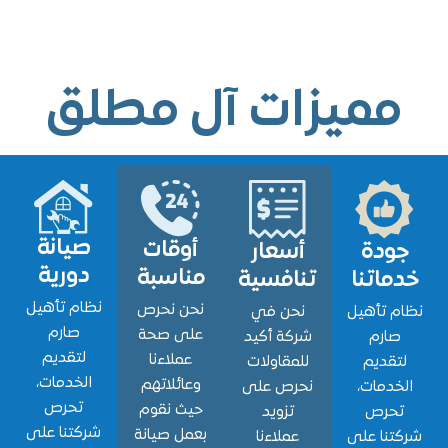
ميزات آل مطلق
صيانة
أوقات
ودة
أسعار
دورية
مناسبة
اتنا
تنافسية
نظام تأهيل
نحن نحرص
 تأهيل
نحن في
صارم
على صحة
ارم
شركة أكيد
لتقديم
عملاءنا
قديم
للمقاولات
الخدمات،
وعائلاتهم
دمات،
نحرص على
تحرص
حيث نقوم
حرص
تزويد
شركتنا على
بعمل صيانة
نا على
عملاءنا