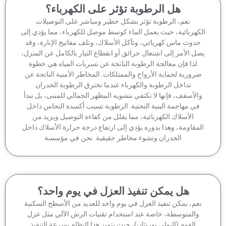
هل الرطوبة تؤثر على الكهرباء؟
نعم، الرطوبة تؤثر بشكل خطير ومباشر على التوصيلات
كهربائية، حيث يعمل الماء كوسط موصل للكهرباء، مما يؤدي إلى
دوث ماس كهربائي، وتآكل الأسلاك، وتلف مفاتيح الإنارة، وقد
ل الأمر إلى اشتعال حرائق أو انقطاع التيار بالكامل عن المنزل،
لذا فإن معالجة الرطوبة الناتجة عن تسربات المياه هي خطوة
رورية لحماية الأرواح والممتلكات. المخاطر الأمنية الناتجة عن
تداخل الرطوبة والكهرباء عندما تخترق الرطوبة الجدران
الأسقف، فإنها لا تكتفي بتشويه المظهر الجمالي للمبنى، بل تبدأ
في مهاجمة البنية التحتية. الرطوبة تسبب أكسدة النحاس داخل
الأسلاك الكهربائية، مما يقلل من كفاءة التوصيل ويزيد من
مقاومة، وهذا بدوره يؤدي إلى ارتفاع درجة حرارة الأسلاك داخل
الجدران ونشوء مخاطر حقيقية. نحن في مؤسسة
هل يمكن تنفيذ العزل في يوم واحد؟
عم، يمكن تنفيذ العزل في يوم واحد للعديد من الأسطح السكنية
والمتوسطة، خاصة عند استخدام تقنيات الرش الآلي مثل عزل
الفوم (البولي يوريثان)، حيث يتميز هذا النظام بسرعة التنفيذ