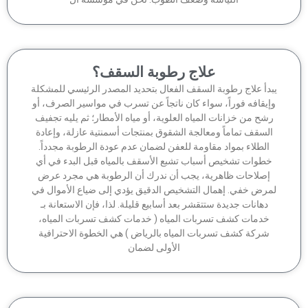
علاج رطوبة السقف؟
بدأ علاج رطوبة السقف الفعال بتحديد المصدر الرئيسي للمشكلة
إيقافه فوراً، سواء كان ناتجاً عن تسرب في مواسير الصرف، أو
شح من خزانات المياه العلوية، أو مياه الأمطار؛ ثم يليه تجفيف
السقف تماماً ومعالجة الشقوق بمنتجات أسمنتية عازلة، وإعادة
الطلاء بمواد مقاومة للعفن لضمان عدم عودة الرطوبة مجدداً.
خطوات تشخيص أسباب تشبع الأسقف بالمياه قبل البدء في أي
إصلاحات ظاهرية، يجب أن ندرك أن الرطوبة هي مجرد عرض
مرض خفي. إهمال التشخيص الدقيق يؤدي إلى ضياع الأموال في
دهانات جديدة ستتقشر بعد أسابيع قليلة. لذا، فإن الاستعانة بـ
خدمات كشف تسربات المياه ( خدمات كشف تسربات المياه،
شركة كشف تسربات المياه بالرياض ) هي الخطوة الاحترافية
الأولى لضمان