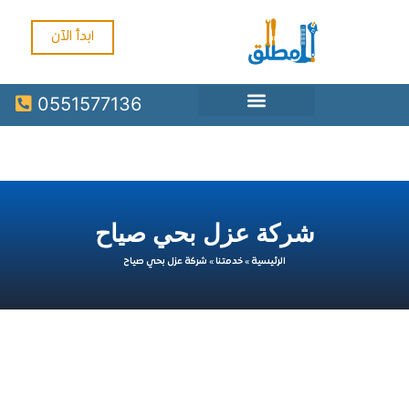
ابدأ الآن
0551577136
شركة عزل بحي صياح
الرئيسية
»
خدمتنا
»
شركة عزل بحي صياح