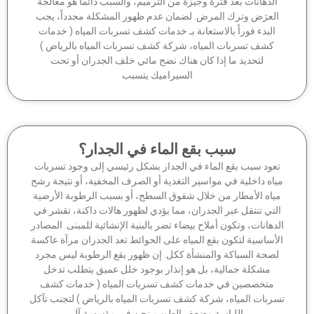
الدهانات بعد فترة وجيزة من الترميم، والسبب دائماً هو معالجة
لعرَض وترك المرض. لضمان عدم ظهور المشكلة مجدداً، يجب
البدء فوراً بالاستعانة بـ خدمات كشف تسربات المياه ( خدمات
كشف تسربات المياه، شركة كشف تسربات المياه بالرياض )
لتحديد ما إذا كان هناك نضح مائي خلف الجدران أو تحت
السيراميك يتسبب
سبب بقع الماء في الجدار؟
عود سبب بقع الماء في الجدار بشكل رئيسي إلى وجود تسربات
اه داخلية في مواسير التغذية أو الصرف المخفية، أو نتيجة رشح
ياه الأمطار من خلال شقوق السطح، أو بسبب الرطوبة الأرضية
لتي تنتقل عبر الجدران، مما يؤدي لظهور هالات داكنة، تقشر في
دهانات، وتكون أملاح بيضاء تضر بالبنية الإنشائية للمبنى. المصادر
أساسية لتكون بقع المياه على الحوائط تعد الجدران مرآة عاكسة
صحة السباكة والمنشأة ككل. إن ظهور بقع الرطوبة ليس مجرد
مشكلة جمالية، بل هو إنذار بوجود خلل عميق يتطلب تدخل
متخصصين في خدمات كشف تسربات المياه ( خدمات كشف
ربات المياه، شركة كشف تسربات المياه بالرياض ) لتجنب تآكل
اللياسة وضعف الطوب. نحن في مؤسسة آل