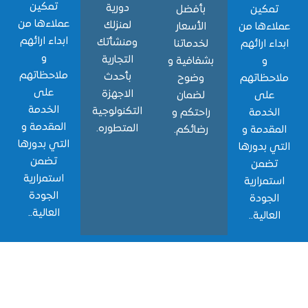
تمكين
دورية
مكين
بأفضل
عملاءها من
لمنزلك
ءها من
الأسعار
ابداء ارائهم
ومنشأتك
ء ارائهم
لخدماتنا
و
التجارية
و
بشفافية و
ملاحظاتهم
بأحدث
حظاتهم
وضوح
على
الاجهزة
لى
لضمان
الخدمة
التكنولوجية
خدمة
راحتكم و
المقدمة و
المتطوره.
قدمة و
رضائكم.
التي بدورها
 بدورها
تضمن
ضمن
استمرارية
مرارية
الجودة
جودة
العالية..
الية..