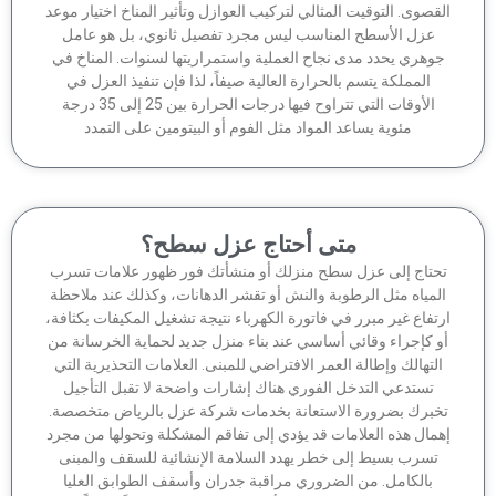
قصوى. التوقيت المثالي لتركيب العوازل وتأثير المناخ اختيار موعد
عزل الأسطح المناسب ليس مجرد تفصيل ثانوي، بل هو عامل
وهري يحدد مدى نجاح العملية واستمراريتها لسنوات. المناخ في
المملكة يتسم بالحرارة العالية صيفاً، لذا فإن تنفيذ العزل في
الأوقات التي تتراوح فيها درجات الحرارة بين 25 إلى 35 درجة
مئوية يساعد المواد مثل الفوم أو البيتومين على التمدد
متى أحتاج عزل سطح؟
حتاج إلى عزل سطح منزلك أو منشأتك فور ظهور علامات تسرب
لمياه مثل الرطوبة والنش أو تقشر الدهانات، وكذلك عند ملاحظة
تفاع غير مبرر في فاتورة الكهرباء نتيجة تشغيل المكيفات بكثافة،
 كإجراء وقائي أساسي عند بناء منزل جديد لحماية الخرسانة من
لتهالك وإطالة العمر الافتراضي للمبنى. العلامات التحذيرية التي
تستدعي التدخل الفوري هناك إشارات واضحة لا تقبل التأجيل
برك بضرورة الاستعانة بخدمات شركة عزل بالرياض متخصصة.
مال هذه العلامات قد يؤدي إلى تفاقم المشكلة وتحولها من مجرد
تسرب بسيط إلى خطر يهدد السلامة الإنشائية للسقف والمبنى
بالكامل. من الضروري مراقبة جدران وأسقف الطوابق العليا