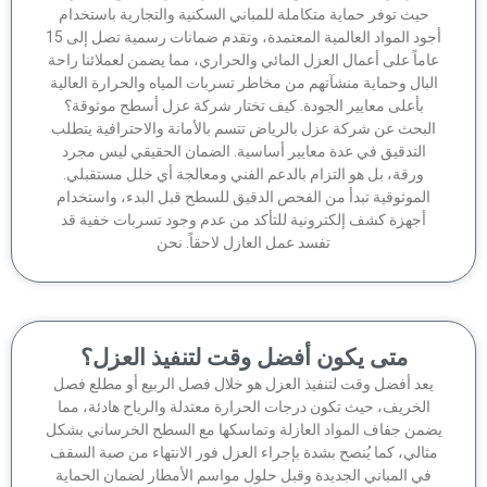
حيث توفر حماية متكاملة للمباني السكنية والتجارية باستخدام
أجود المواد العالمية المعتمدة، وتقدم ضمانات رسمية تصل إلى 15
ماً على أعمال العزل المائي والحراري، مما يضمن لعملائنا راحة
لبال وحماية منشآتهم من مخاطر تسربات المياه والحرارة العالية
بأعلى معايير الجودة. كيف تختار شركة عزل أسطح موثوقة؟
لبحث عن شركة عزل بالرياض تتسم بالأمانة والاحترافية يتطلب
التدقيق في عدة معايير أساسية. الضمان الحقيقي ليس مجرد
ورقة، بل هو التزام بالدعم الفني ومعالجة أي خلل مستقبلي.
الموثوقية تبدأ من الفحص الدقيق للسطح قبل البدء، واستخدام
أجهزة كشف إلكترونية للتأكد من عدم وجود تسربات خفية قد
تفسد عمل العازل لاحقاً. نحن
متى يكون أفضل وقت لتنفيذ العزل؟
عد أفضل وقت لتنفيذ العزل هو خلال فصل الربيع أو مطلع فصل
الخريف، حيث تكون درجات الحرارة معتدلة والرياح هادئة، مما
من جفاف المواد العازلة وتماسكها مع السطح الخرساني بشكل
ثالي، كما يُنصح بشدة بإجراء العزل فور الانتهاء من صبة السقف
في المباني الجديدة وقبل حلول مواسم الأمطار لضمان الحماية