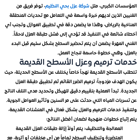
ات الكبرى، مثل
شركة عزل بحي النظيم
، توفر فريق من
ن الذين لديهم خبرة واسعة في التعامل مع تحديات المنطقة
ية بالرياض، وهذا ما يضمن دقة في تطبيق العوازل وتجنب أي
شائعة في التنفيذ قد تؤدي إلى فشل طبقة العزل لاحقاً.
المهرة يضمن أن يتم تحضير السطح بشكل سليم قبل البدء
، وهي خطوة حاسمة لنجاح العمل.
ت ترميم وعزل الأسطح القديمة
الأسطح القديمة نهجاً خاصاً يختلف عن الأسطح الحديثة، حيث
هدف مزدوجاً: ترميم الضرر القائم ثم تطبيق طبقة العزل
. تبدأ العملية بتقييم دقيق للهيكل وتحديد مدى التلف الناتج
ات المياه التي حدثت على مر السنين وتأثير العوامل الجوية.
ذ خدمات الترميم والعزل بشكل فعال في المنشئات القديمة،
باع خطوات منهجية لضمان أفضل النتائج:
المعالجة والتنظيف: يتم أولاً إزالة طبقات العزل القديمة
المتضررة وتنظيف السطح تماماً من أي مخلفات أو أتربة، مع