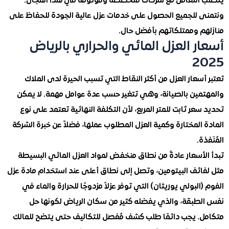
التعامل مع شركات متخصصة وموثوقة في هذا المجال.
 للجميع الحصول على خدمات عزل عالية الجودة للحفاظ على
م وممتلكاتهم بأفضل حال.
ر العزل المائي والحراري بالرياض
2
سعار العزل من أكثر النقاط التي تسبب الحيرة لدى الملاك
مين بالصيانة، وهي تتغير حسب عدة عوامل مهمة. لا يمكن
عر ثابت للمتر المربع، لأن التكلفة النهائية تعتمد على نوع
المختارة وكمية العزل المطلوب عملها، فضلاً عن خبرة الشركة
ة.
أسعار عادةً من نطاق منخفض لمواد العزل المائي البسيطة
ائف البيتومين، وتصل إلى نطاق أعلى عند استخدام مادة عزل
البولي يوريثان) التي توفر عزلاً مزدوجًا للحرارة والماء في
طبقة، والذي يفضله كثير من سكان الرياض لكونها حل
. يجب دائمًا طلب كشف مُفصل للتكاليف حتى يتضح للمالك