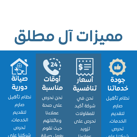
ميزات آل مطلق
صيانة
أوقات
ودة
أسعار
دورية
مناسبة
اتنا
تنافسية
نظام تأهيل
نحن نحرص
 تأهيل
نحن في
صارم
على صحة
ارم
شركة أكيد
لتقديم
عملاءنا
قديم
للمقاولات
الخدمات،
وعائلاتهم
دمات،
نحرص على
تحرص
حيث نقوم
حرص
تزويد
شركتنا على
بعمل صيانة
نا على
عملاءنا