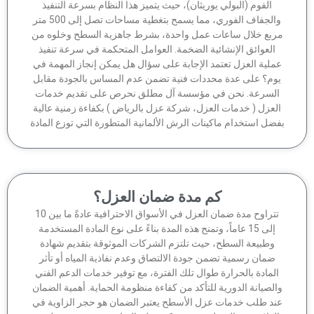
الفوم (البولي يوريثان)، حيث يتميز هذا النظام بسرعة التنفيذ
والجفاف الفوري، مما يسمح بتغطية مساحات تصل إلى 500 متر
ربع خلال ساعات عمل واحدة، بشرط جاهزية السطح وخلوه من
العوائق الإنشائية الضخمة. العوامل المتحكمة في سرعة تنفيذ
ملية العزل تعتمد الإجابة على سؤال هل يمكن إنجاز المهمة في
وم؟ على عدة محددات فنية تضمن عدم المساس بالجودة مقابل
لسرعة. نحن في مؤسسة آل مطلق نحرص على تقديم خدمات
لعزل ( خدمات العزل، شركة عزل بالرياض ) بكفاءة زمنية عالية
ضل استخدام ماكينات الرش الألمانية المتطورة التي توزع المادة
كم مدة ضمان العزل؟
تتراوح مدة ضمان العزل في الأسواق الاحترافية عادةً ما بين 10
إلى 15 عاماً، وتمنح هذه المدة بناءً على نوع المادة المستخدمة
وطبيعة السطح، حيث تلتزم الشركات الموثوقة بتقديم شهادة
ضمان رسمية تضمن جودة الالتصاق وعدم نفاذية المياه أو تأثر
لمادة بالحرارة طوال تلك الفترة، مع توفير خدمات الدعم الفني
الصيانة الدورية للتأكد من كفاءة منظومة الحماية. أهمية الضمان
ند طلب خدمات عزل الأسطح يعتبر الضمان هو حجر الزاوية في