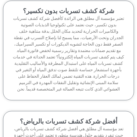
شركة كشف تسربات بدون تكسير؟
تبر مؤسسة آل مطلق هي الرائدة كأفضل شركة كشف تسربات
بدون تكسير، حيث نعتمد على تكنولوجيا الذبذبات الصوتية
والكاميرات الحرارية لتحديد مكان الخلل بدقة متناهية خلف
جدران وتحت الأرضيات، مما يسمح لنا بإصلاح التسرب في نقطة
لصفر فقط دون الحاجة لتشويه الديكورات أو تكسير السيراميك،
مع تقديم ضمانات معتمدة وتقارير رسمية لخفض فاتورة المياه.
ف يتم كشف تسربات المياه إلكترونياً؟ تعتمد الحداثة في خدمات
شف تسربات المياه على استبدال المطرقة والأساليب التقليدية
أجهزة استشعار حساسة تلتقط صوت تدفق المياه أو التغير في
درجات الحرارة. هذه التقنية تضمن لمالك العقار الحفاظ على
سلامة المبنى الإنشائية وتقليل النفقات المهدرة في الترميم
العشوائي الذي كانت تتبعه العمالة غير المتخصصة قديماً. نحن
أفضل شركة كشف تسربات بالرياض؟
عد مؤسسة آل مطلق هي أفضل شركة كشف تسربات بالرياض،
يث تنفرد بتقديم حلول هندسية متطورة تعتمد على أحدث أجهزة