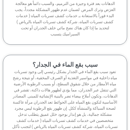
الدهانات بعد فترة وجيزة من الترميم، والسبب دائماً هو معالجة
لعرَض وترك المرض. لضمان عدم ظهور المشكلة مجدداً، يجب
البدء فوراً بالاستعانة بـ خدمات كشف تسربات المياه ( خدمات
كشف تسربات المياه، شركة كشف تسربات المياه بالرياض )
لتحديد ما إذا كان هناك نضح مائي خلف الجدران أو تحت
السيراميك يتسبب
سبب بقع الماء في الجدار؟
عود سبب بقع الماء في الجدار بشكل رئيسي إلى وجود تسربات
اه داخلية في مواسير التغذية أو الصرف المخفية، أو نتيجة رشح
ياه الأمطار من خلال شقوق السطح، أو بسبب الرطوبة الأرضية
لتي تنتقل عبر الجدران، مما يؤدي لظهور هالات داكنة، تقشر في
دهانات، وتكون أملاح بيضاء تضر بالبنية الإنشائية للمبنى. المصادر
أساسية لتكون بقع المياه على الحوائط تعد الجدران مرآة عاكسة
صحة السباكة والمنشأة ككل. إن ظهور بقع الرطوبة ليس مجرد
مشكلة جمالية، بل هو إنذار بوجود خلل عميق يتطلب تدخل
متخصصين في خدمات كشف تسربات المياه ( خدمات كشف
ربات المياه، شركة كشف تسربات المياه بالرياض ) لتجنب تآكل