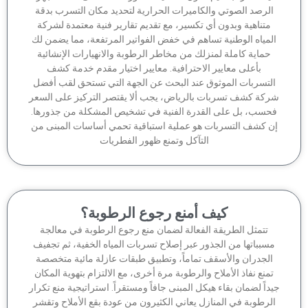
لرصد الصوتي والكاميرات الحرارية لتحديد مكان التسرب بدقة
متناهية وبدون أي تكسير، مع تقديم تقارير فنية معتمدة لشركة
لمياه الوطنية تساهم في خفض الفواتير المرتفعة، مما يضمن لك
حماية كاملة لمنزلك من مخاطر الرطوبة والانهيارات الإنشائية
بأعلى معايير الاحترافية. معايير اختيار مقدم خدمة كشف
لتسربات الموثوق عند البحث عن الجهة التي تستحق لقب أفضل
كة كشف تسربات بالرياض، يجب ألا يقتصر التركيز على السعر
حسب، بل على القدرة الفنية في تشخيص المشكلة من جذورها.
ن كشف التسربات هو عملية استباقية تحمي أساسات المبنى من
التآكل وتمنع ظهور الفطريات
كيف أمنع رجوع الرطوبة؟
تتمثل الطريقة الفعالة لضمان منع رجوع الرطوبة في معالجة
سبباتها من الجذور عبر إصلاح تسربات المياه الخفية، ثم تجفيف
الجدران والأسقف تماماً، وتطبيق طبقات عازلة مائية متخصصة
منع نفاذ الأملاح والرطوبة مرة أخرى، مع الالتزام بتهوية المكان
داً لضمان بقاء هيكل المبنى جافاً ومستقراً. استراتيجية منع تكرار
لرطوبة في المنازل يعاني الكثيرون من عودة بقع الأملاح وتقشر