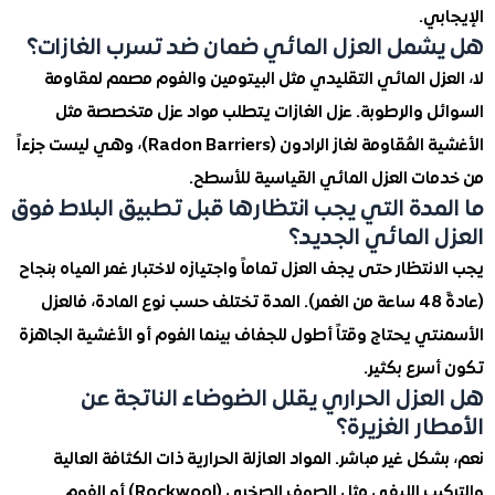
ي.
مل العزل المائي ضمان ضد تسرب الغازات؟
زل المائي التقليدي مثل البيتومين والفوم مصمم لمقاومة
ل والرطوبة. عزل الغازات يتطلب مواد عزل متخصصة مثل
الأغشية المُقاومة لغاز الرادون (Radon Barriers)، وهي ليست جزءاً
ات العزل المائي القياسية للأسطح.
مدة التي يجب انتظارها قبل تطبيق البلاط فوق
 المائي الجديد؟
نتظار حتى يجف العزل تماماً واجتيازه لاختبار غمر المياه بنجاح
(عادةً 48 ساعة من الغمر). المدة تختلف حسب نوع المادة، فالعزل
ي يحتاج وقتاً أطول للجفاف بينما الفوم أو الأغشية الجاهزة
رع بكثير.
عزل الحراري يقلل الضوضاء الناتجة عن
ار الغزيرة؟
كل غير مباشر. المواد العازلة الحرارية ذات الكثافة العالية
والتركيب الليفي مثل الصوف الصخري (Rockwool) أو الفوم