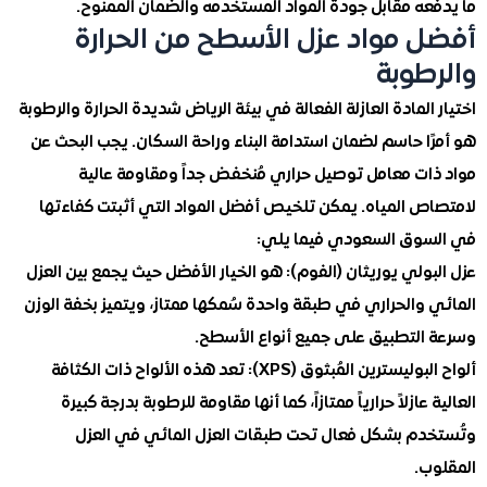
عه مقابل جودة المواد المستخدمه والضمان الممنوح.
 مواد عزل الأسطح من الحرارة
طوبة
المادة العازلة الفعالة في بيئة الرياض شديدة الحرارة والرطوبة
ا حاسم لضمان استدامة البناء وراحة السكان. يجب البحث عن
ات معامل توصيل حراري مُنخفض جداً ومقاومة عالية
ص المياه. يمكن تلخيص أفضل المواد التي أثبتت كفاءتها
وق السعودي فيما يلي:
ولي يوريثان (الفوم): هو الخيار الأفضل حيث يجمع بين العزل
والحراري في طبقة واحدة سُمكها ممتاز، ويتميز بخفة الوزن
التطبيق على جميع أنواع الأسطح.
ألواح البوليسترين المُبثوق (XPS): تعد هذه الألواح ذات الكثافة
عازلاً حرارياً ممتازاً، كما أنها مقاومة للرطوبة بدرجة كبيرة
دم بشكل فعال تحت طبقات العزل المائي في العزل
ب.