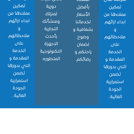
تمكين
دورية
مكين
بأفضل
عملاءها من
لمنزلك
ءها من
الأسعار
ابداء ارائهم
ومنشأتك
ء ارائهم
لخدماتنا
و
التجارية
و
بشفافية و
ملاحظاتهم
بأحدث
حظاتهم
وضوح
على
الاجهزة
لى
لضمان
الخدمة
التكنولوجية
خدمة
راحتكم و
المقدمة و
المتطوره.
قدمة و
رضائكم.
التي بدورها
 بدورها
تضمن
ضمن
استمرارية
مرارية
الجودة
جودة
العالية..
الية..