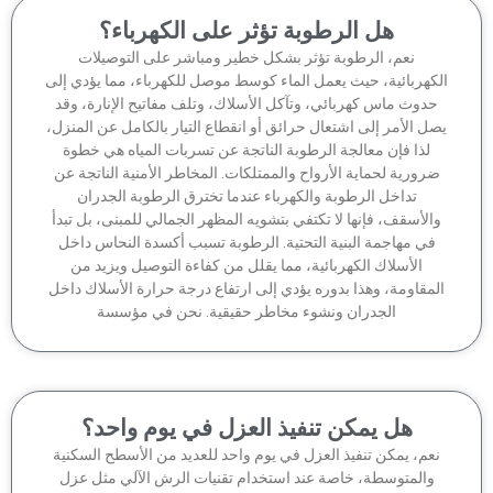
هل الرطوبة تؤثر على الكهرباء؟
نعم، الرطوبة تؤثر بشكل خطير ومباشر على التوصيلات
كهربائية، حيث يعمل الماء كوسط موصل للكهرباء، مما يؤدي إلى
دوث ماس كهربائي، وتآكل الأسلاك، وتلف مفاتيح الإنارة، وقد
ل الأمر إلى اشتعال حرائق أو انقطاع التيار بالكامل عن المنزل،
لذا فإن معالجة الرطوبة الناتجة عن تسربات المياه هي خطوة
رورية لحماية الأرواح والممتلكات. المخاطر الأمنية الناتجة عن
تداخل الرطوبة والكهرباء عندما تخترق الرطوبة الجدران
الأسقف، فإنها لا تكتفي بتشويه المظهر الجمالي للمبنى، بل تبدأ
في مهاجمة البنية التحتية. الرطوبة تسبب أكسدة النحاس داخل
الأسلاك الكهربائية، مما يقلل من كفاءة التوصيل ويزيد من
مقاومة، وهذا بدوره يؤدي إلى ارتفاع درجة حرارة الأسلاك داخل
الجدران ونشوء مخاطر حقيقية. نحن في مؤسسة
هل يمكن تنفيذ العزل في يوم واحد؟
عم، يمكن تنفيذ العزل في يوم واحد للعديد من الأسطح السكنية
والمتوسطة، خاصة عند استخدام تقنيات الرش الآلي مثل عزل