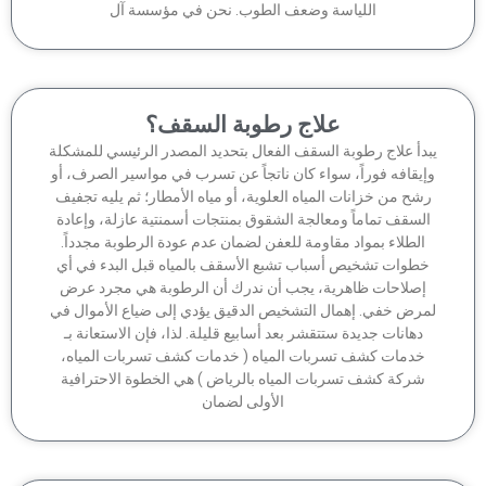
اللياسة وضعف الطوب. نحن في مؤسسة آل
علاج رطوبة السقف؟
بدأ علاج رطوبة السقف الفعال بتحديد المصدر الرئيسي للمشكلة
إيقافه فوراً، سواء كان ناتجاً عن تسرب في مواسير الصرف، أو
شح من خزانات المياه العلوية، أو مياه الأمطار؛ ثم يليه تجفيف
السقف تماماً ومعالجة الشقوق بمنتجات أسمنتية عازلة، وإعادة
الطلاء بمواد مقاومة للعفن لضمان عدم عودة الرطوبة مجدداً.
خطوات تشخيص أسباب تشبع الأسقف بالمياه قبل البدء في أي
إصلاحات ظاهرية، يجب أن ندرك أن الرطوبة هي مجرد عرض
مرض خفي. إهمال التشخيص الدقيق يؤدي إلى ضياع الأموال في
دهانات جديدة ستتقشر بعد أسابيع قليلة. لذا، فإن الاستعانة بـ
خدمات كشف تسربات المياه ( خدمات كشف تسربات المياه،
شركة كشف تسربات المياه بالرياض ) هي الخطوة الاحترافية
الأولى لضمان