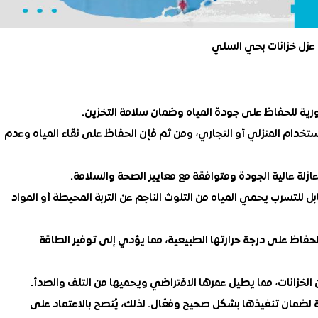
عزل خزانات بحي السلي
رورية للحفاظ على جودة المياه وضمان سلامة التخزين.
لاستخدام المنزلي أو التجاري، ومن ثم فإن الحفاظ على نقاء المياه وعدم
ازلة عالية الجودة ومتوافقة مع معايير الصحة والسلامة.
قابل للتسرب يحمي المياه من التلوث الناجم عن التربة المحيطة أو المواد
حفاظ على درجة حرارتها الطبيعية، مما يؤدي إلى توفير الطاقة
الخزانات، مما يطيل عمرها الافتراضي ويحميها من التلف والصدأ.
ية لضمان تنفيذها بشكل صحيح وفعّال. لذلك، يُنصح بالاعتماد على