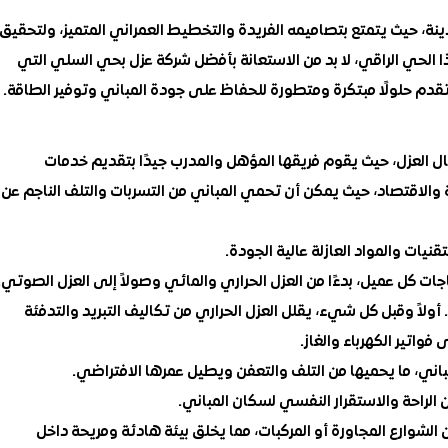
ينة، حيث يتمتع بتصاميمه الفريدة والتخطيط العمراني المتميز، ولتحقيق
هذا الحي الراقي، لا بد من الاستعانة بأفضل شركة عزل بحي السلي التي
تقدم حلولًا مبتكرة ومتطورة للحفاظ على جودة المباني وتوفير الطاقة.
 العزل، حيث يقوم فريقها المؤهل والمدرب جيدًا بتقديم خدمات
لراحة والاقتصاد، حيث يمكن أن تحمي المباني من التسربات والتلف الناجم عن
يات والمواد العازلة عالية الجودة.
ات كل عميل، بدءًا من العزل الحراري والمائي وصولاً إلى العزل الصوتي.
ولاً وقبل كل شيء، يقلل العزل الحراري من تكاليف التبريد والتدفئة
واتير الكهرباء والغاز.
باني، ما يحميها من التلف والتعفن ويطيل عمرها الافتراضي.
ان الراحة والاستقرار النفسي لسكان المباني.
الشوارع المجاورة أو المركبات، مما يخلق بيئة هادئة ومريحة داخل