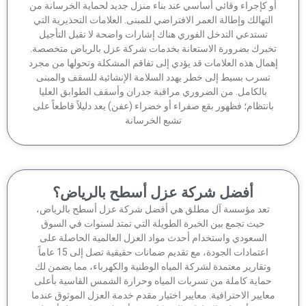
 كإجراء وقائي أساسي عند بناء منزل جديد لحماية الخرسانة من
لتهالك وإطالة العمر الافتراضي للمبنى. العلامات التحذيرية التي
تستدعي التدخل الفوري هناك إشارات واضحة لا تقبل التأجيل
برك بضرورة الاستعانة بخدمات شركة عزل بالرياض متخصصة.
مال هذه العلامات قد يؤدي إلى تفاقم المشكلة وتحولها من مجرد
تسرب بسيط إلى خطر يهدد السلامة الإنشائية للسقف والمبنى
بالكامل. من الضروري مراقبة جدران وأسقف الطوابق العليا
انتظام؛ فظهور بقع صفراء أو خضراء (عفن) يعد دليلاً قاطعاً على
تشبع الخرسانة
أفضل شركة عزل أسطح بالرياض؟
تعد مؤسسة آل مطلق هي أفضل شركة عزل أسطح بالرياض،
حيث تجمع بين الخبرة الطويلة التي تمتد لسنوات في السوق
السعودي واستخدام أحدث مواد العزل العالمية الحاصلة على
اعتمادات الجودة، مع تقديم ضمانات حقيقية تصل إلى 15 عاماً
وتقارير معتمدة لشركة المياه الوطنية والكهرباء، مما يضمن لك
ماية كاملة من تسربات المياه وحرارة الشمس القاسية بأعلى
عايير الاحترافية. معايير اختيار مقدم خدمة العزل الموثوق عندما