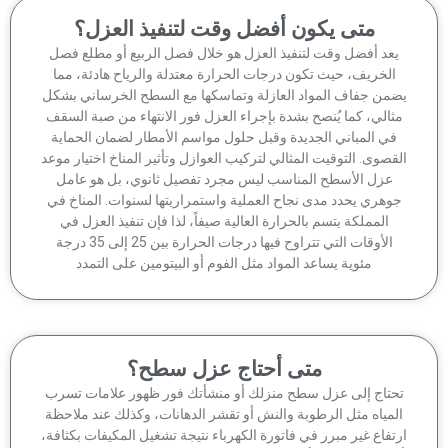
متى يكون أفضل وقت لتنفيذ العزل؟
عد أفضل وقت لتنفيذ العزل هو خلال فصل الربيع أو مطلع فصل
الخريف، حيث تكون درجات الحرارة معتدلة والرياح هادئة، مما
من جفاف المواد العازلة وتماسكها مع السطح الخرساني بشكل
ثالي، كما يُنصح بشدة بإجراء العزل فور الانتهاء من صبة السقف
في المباني الجديدة وقبل حلول مواسم الأمطار لضمان الحماية
قصوى. التوقيت المثالي لتركيب العوازل وتأثير المناخ اختيار موعد
عزل الأسطح المناسب ليس مجرد تفصيل ثانوي، بل هو عامل
وهري يحدد مدى نجاح العملية واستمراريتها لسنوات. المناخ في
المملكة يتسم بالحرارة العالية صيفاً، لذا فإن تنفيذ العزل في
الأوقات التي تتراوح فيها درجات الحرارة بين 25 إلى 35 درجة
مئوية يساعد المواد مثل الفوم أو البيتومين على التمدد
متى أحتاج عزل سطح؟
حتاج إلى عزل سطح منزلك أو منشأتك فور ظهور علامات تسرب
لمياه مثل الرطوبة والنش أو تقشر الدهانات، وكذلك عند ملاحظة
تفاع غير مبرر في فاتورة الكهرباء نتيجة تشغيل المكيفات بكثافة،