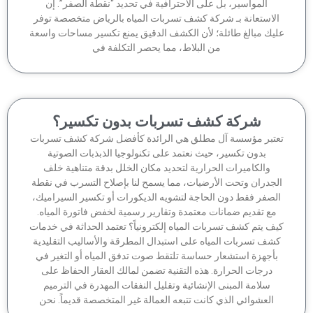
المواسير، بل على الاحترافية في تحديد “نقطة الصفر”. إن
لاستعانة بـ شركة كشف تسربات المياه بالرياض متخصصة توفر
يك مبالغ طائلة؛ لأن الكشف الدقيق يمنع تكسير مساحات واسعة
من البلاط، مما يحصر التكلفة في
شركة كشف تسربات بدون تكسير؟
تبر مؤسسة آل مطلق هي الرائدة كأفضل شركة كشف تسربات
بدون تكسير، حيث نعتمد على تكنولوجيا الذبذبات الصوتية
والكاميرات الحرارية لتحديد مكان الخلل بدقة متناهية خلف
جدران وتحت الأرضيات، مما يسمح لنا بإصلاح التسرب في نقطة
لصفر فقط دون الحاجة لتشويه الديكورات أو تكسير السيراميك،
مع تقديم ضمانات معتمدة وتقارير رسمية لخفض فاتورة المياه.
ف يتم كشف تسربات المياه إلكترونياً؟ تعتمد الحداثة في خدمات
شف تسربات المياه على استبدال المطرقة والأساليب التقليدية
أجهزة استشعار حساسة تلتقط صوت تدفق المياه أو التغير في
درجات الحرارة. هذه التقنية تضمن لمالك العقار الحفاظ على
سلامة المبنى الإنشائية وتقليل النفقات المهدرة في الترميم
العشوائي الذي كانت تتبعه العمالة غير المتخصصة قديماً. نحن