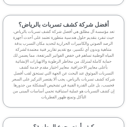
أفضل شركة كشف تسربات بالرياض؟
عد مؤسسة آل مطلق هي أفضل شركة كشف تسربات بالرياض،
يث تنفرد بتقديم حلول هندسية متطورة تعتمد على أحدث أجهزة
لرصد الصوتي والكاميرات الحرارية لتحديد مكان التسرب بدقة
متناهية وبدون أي تكسير، مع تقديم تقارير فنية معتمدة لشركة
لمياه الوطنية تساهم في خفض الفواتير المرتفعة، مما يضمن لك
حماية كاملة لمنزلك من مخاطر الرطوبة والانهيارات الإنشائية
بأعلى معايير الاحترافية. معايير اختيار مقدم خدمة كشف
لتسربات الموثوق عند البحث عن الجهة التي تستحق لقب أفضل
كة كشف تسربات بالرياض، يجب ألا يقتصر التركيز على السعر
حسب، بل على القدرة الفنية في تشخيص المشكلة من جذورها.
ن كشف التسربات هو عملية استباقية تحمي أساسات المبنى من
التآكل وتمنع ظهور الفطريات
كيف أمنع رجوع الرطوبة؟