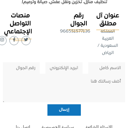
تنظيف منازل
، تخزين ونقل عفش، صيانة وترميم).
وان آل
رقم
منصات
طلق
الجوال
التواصل
الإجتماعي
لمملكة
966551577136
لعربية
عودية /
لرياض
الاسئلة الشائعة
سياسة الخصوصية
اتصل بنا