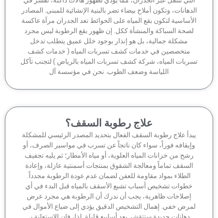
دهانات، وتكون أملاح بيضاء تضر بالبنية الإنشائية للمبنى. المصادر
أساسية لتكون بقع المياه على الحوائط تعد الجدران مرآة عاكسة
صحة السباكة والمنشأة ككل. إن ظهور بقع الرطوبة ليس مجرد
مشكلة جمالية، بل هو إنذار بوجود خلل عميق يتطلب تدخل
متخصصين في خدمات كشف تسربات المياه ( خدمات كشف
ربات المياه، شركة كشف تسربات المياه بالرياض ) لتجنب تآكل
اللياسة وضعف الطوب. نحن في مؤسسة آل
علاج رطوبة السقف؟
بدأ علاج رطوبة السقف الفعال بتحديد المصدر الرئيسي للمشكلة
إيقافه فوراً، سواء كان ناتجاً عن تسرب في مواسير الصرف، أو
شح من خزانات المياه العلوية، أو مياه الأمطار؛ ثم يليه تجفيف
السقف تماماً ومعالجة الشقوق بمنتجات أسمنتية عازلة، وإعادة
الطلاء بمواد مقاومة للعفن لضمان عدم عودة الرطوبة مجدداً.
خطوات تشخيص أسباب تشبع الأسقف بالمياه قبل البدء في أي
إصلاحات ظاهرية، يجب أن ندرك أن الرطوبة هي مجرد عرض
مرض خفي. إهمال التشخيص الدقيق يؤدي إلى ضياع الأموال في
دهانات جديدة ستتقشر بعد أسابيع قليلة. لذا، فإن الاستعانة بـ