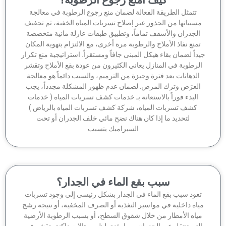
تتمثل الطريقة الفعالة لضمان منع رجوع الرطوبة في معالجة
سبباتها من الجذور عبر إصلاح تسربات المياه الخفية، ثم تجفيف
الجدران والأسقف تماماً، وتطبيق طبقات عازلة مائية متخصصة
منع نفاذ الأملاح والرطوبة مرة أخرى، مع الالتزام بتهوية المكان
داً لضمان بقاء هيكل المبنى جافاً ومستقراً. استراتيجية منع تكرار
لرطوبة في المنازل يعاني الكثيرون من عودة بقع الأملاح وتقشر
الدهانات بعد فترة وجيزة من الترميم، والسبب دائماً هو معالجة
لعرَض وترك المرض. لضمان عدم ظهور المشكلة مجدداً، يجب
البدء فوراً بالاستعانة بـ خدمات كشف تسربات المياه ( خدمات
كشف تسربات المياه، شركة كشف تسربات المياه بالرياض )
لتحديد ما إذا كان هناك نضح مائي خلف الجدران أو تحت
السيراميك يتسبب
سبب بقع الماء في الجدار؟
عود سبب بقع الماء في الجدار بشكل رئيسي إلى وجود تسربات
اه داخلية في مواسير التغذية أو الصرف المخفية، أو نتيجة رشح
ياه الأمطار من خلال شقوق السطح، أو بسبب الرطوبة الأرضية
لتي تنتقل عبر الجدران، مما يؤدي لظهور هالات داكنة، تقشر في