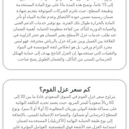
إلى 15 عاماً، وتمنح هذه المدة بناءً على نوع المادة المستخدمة
وطبيعة السطح، حيث تلتزم الشركات الموثوقة بتقديم شهادة
ضمان رسمية تضمن جودة الالتصاق وعدم نفاذية المياه أو تأثر
لمادة بالحرارة طوال تلك الفترة، مع توفير خدمات الدعم الفني
الصيانة الدورية للتأكد من كفاءة منظومة الحماية. أهمية الضمان
ند طلب خدمات عزل الأسطح يعتبر الضمان هو حجر الزاوية في
لعلاقة بين العميل وبين شركة عزل بالرياض محترفة، فهو ليس
مجرد التزام ورقي، بل هو انعكاس لثقة المؤسسة في المواد
لتقنيات التي تستخدمها. إن العزل الناجح يهدف إلى حماية الهيكل
الخرساني للمبنى من التآكل، والضمان الطويل يمنح صاحب
كم سعر عزل الفوم؟
يتراوح سعر عزل الفوم في السوق السعودي عادةً ما بين 30 إلى
60 ريالاً سعودياً للمتر المربع، حيث يعتمد تحديد التكلفة النهائية
على سماكة طبقة البولي يوريثان المطلوبة (3 أو 4 أو 5 سم)، ونوع
سطح (خرساني أو شينكو)، والمساحة الإجمالية للمبنى، بالإضافة
إلى نوع طبقة الحماية النهائية (الأكريليك) المستخدمة لضمان
ستدامة العزل ضد الأشعة فوق البنفسجية. العوامل المؤثرة على