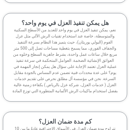
هل يمكن تنفيذ العزل في يوم واحد؟
عم، يمكن تنفيذ العزل في يوم واحد للعديد من الأسطح السكنية
والمتوسطة، خاصة عند استخدام تقنيات الرش الآلي مثل عزل
الفوم (البولي يوريثان)، حيث يتميز هذا النظام بسرعة التنفيذ
والجفاف الفوري، مما يسمح بتغطية مساحات تصل إلى 500 متر
ربع خلال ساعات عمل واحدة، بشرط جاهزية السطح وخلوه من
العوائق الإنشائية الضخمة. العوامل المتحكمة في سرعة تنفيذ
ملية العزل تعتمد الإجابة على سؤال هل يمكن إنجاز المهمة في
وم؟ على عدة محددات فنية تضمن عدم المساس بالجودة مقابل
لسرعة. نحن في مؤسسة آل مطلق نحرص على تقديم خدمات
لعزل ( خدمات العزل، شركة عزل بالرياض ) بكفاءة زمنية عالية
ضل استخدام ماكينات الرش الألمانية المتطورة التي توزع المادة
كم مدة ضمان العزل؟
تتراوح مدة ضمان العزل في الأسواق الاحترافية عادةً ما بين 10