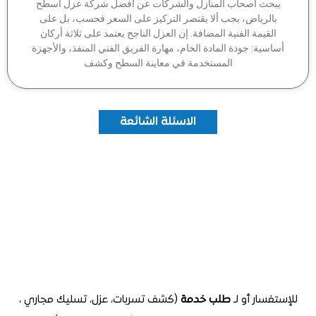
بحث أصحاب المنازل والشركات عن أفضل شركة عزل أسطح
بالرياض، يجب ألا يقتصر التركيز على السعر فحسب، بل على
القيمة الفنية المضافة. إن العزل الناجح يعتمد على ثلاثة أركان
اسية: جودة المادة الخام، مهارة الفريق الفني المنفذ، والأجهزة
المستخدمة في معاينة السطح وكشف
الاسئلة الشائعة
تفسار أو لـ
طلب خدمة
(كشف تسربات، عزل، تسليك مجاري ،