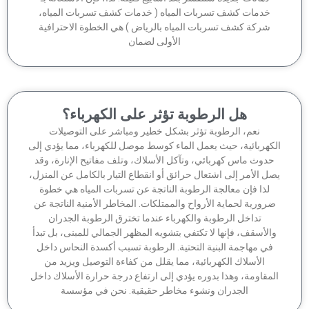
خدمات كشف تسربات المياه ( خدمات كشف تسربات المياه،
شركة كشف تسربات المياه بالرياض ) هي الخطوة الاحترافية
الأولى لضمان
هل الرطوبة تؤثر على الكهرباء؟
نعم، الرطوبة تؤثر بشكل خطير ومباشر على التوصيلات
كهربائية، حيث يعمل الماء كوسط موصل للكهرباء، مما يؤدي إلى
دوث ماس كهربائي، وتآكل الأسلاك، وتلف مفاتيح الإنارة، وقد
ل الأمر إلى اشتعال حرائق أو انقطاع التيار بالكامل عن المنزل،
لذا فإن معالجة الرطوبة الناتجة عن تسربات المياه هي خطوة
رورية لحماية الأرواح والممتلكات. المخاطر الأمنية الناتجة عن
تداخل الرطوبة والكهرباء عندما تخترق الرطوبة الجدران
الأسقف، فإنها لا تكتفي بتشويه المظهر الجمالي للمبنى، بل تبدأ
في مهاجمة البنية التحتية. الرطوبة تسبب أكسدة النحاس داخل
الأسلاك الكهربائية، مما يقلل من كفاءة التوصيل ويزيد من
مقاومة، وهذا بدوره يؤدي إلى ارتفاع درجة حرارة الأسلاك داخل
الجدران ونشوء مخاطر حقيقية. نحن في مؤسسة