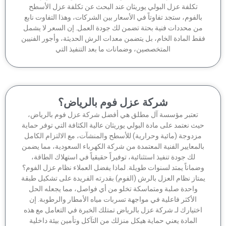
تكلفة عزل البولي يوريثان عند البحث عن تكلفة عزل الأسطح
الفوم، ستجد تفاوتاً في الأسعار بين الشركات، وهذا التفاوت نابع
ن محددات فنية بحتة تضمن لك جودة العمل. إن السعر لا يشمل
ط المادة الخام، بل يتضمن معدات الرش الحديثة، وأجور الفنيين
المتخصصين، وضمانات ما بعد التنفيذ التي
شركة عزل فوم بالرياض؟
تعتبر مؤسسة آل مطلق هي أفضل شركة عزل فوم بالرياض،
ث نعتمد على مادة البولي يوريثان عالية الكثافة التي توفر حماية
زدوجة (مائية وحرارية) للأسطح والمنشآت، مع الالتزام الكامل
لمعايير الفنية المعتمدة من شركة الكهرباء السعودية، مما يضمن
لك جودة تنفيذ استثنائية، توفيراً حقيقياً في استهلاك الطاقة،
ماناً يمتد لسنوات طويلة. لماذا يفضل العملاء نظام عزل الفوم؟
تاز نظام العزل بالرش (الفوم) بقدرته الفريدة على تشكيل طبقة
واحدة صلبة ومتماسكة تخلو من أي فواصل، مما يجعله الحل
الأكثر فاعلية في مواجهة تسربات مياه الأمطار والرطوبة. إن
ختيارك لـ شركة عزل بالرياض تمتلك الخبرة في التعامل مع هذه
المادة يعني حماية هيكل منزلك من التآكل وتأمين بيئة داخلية