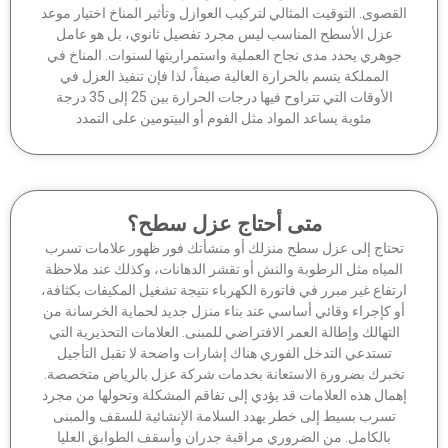
قصوى. التوقيت المثالي لتركيب العوازل وتأثير المناخ اختيار موعد
عزل الأسطح المناسب ليس مجرد تفصيل ثانوي، بل هو عامل
وهري يحدد مدى نجاح العملية واستمراريتها لسنوات. المناخ في
المملكة يتسم بالحرارة العالية صيفاً، لذا فإن تنفيذ العزل في
الأوقات التي تتراوح فيها درجات الحرارة بين 25 إلى 35 درجة
مئوية يساعد المواد مثل الفوم أو البيتومين على التمدد
متى أحتاج عزل سطح؟
حتاج إلى عزل سطح منزلك أو منشأتك فور ظهور علامات تسرب
لمياه مثل الرطوبة والنش أو تقشر الدهانات، وكذلك عند ملاحظة
تفاع غير مبرر في فاتورة الكهرباء نتيجة تشغيل المكيفات بكثافة،
 كإجراء وقائي أساسي عند بناء منزل جديد لحماية الخرسانة من
لتهالك وإطالة العمر الافتراضي للمبنى. العلامات التحذيرية التي
تستدعي التدخل الفوري هناك إشارات واضحة لا تقبل التأجيل
برك بضرورة الاستعانة بخدمات شركة عزل بالرياض متخصصة.
مال هذه العلامات قد يؤدي إلى تفاقم المشكلة وتحولها من مجرد
تسرب بسيط إلى خطر يهدد السلامة الإنشائية للسقف والمبنى
بالكامل. من الضروري مراقبة جدران وأسقف الطوابق العليا