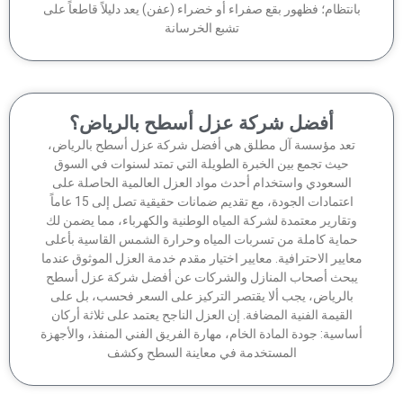
انتظام؛ فظهور بقع صفراء أو خضراء (عفن) يعد دليلاً قاطعاً على
تشبع الخرسانة
أفضل شركة عزل أسطح بالرياض؟
تعد مؤسسة آل مطلق هي أفضل شركة عزل أسطح بالرياض،
حيث تجمع بين الخبرة الطويلة التي تمتد لسنوات في السوق
السعودي واستخدام أحدث مواد العزل العالمية الحاصلة على
اعتمادات الجودة، مع تقديم ضمانات حقيقية تصل إلى 15 عاماً
وتقارير معتمدة لشركة المياه الوطنية والكهرباء، مما يضمن لك
ماية كاملة من تسربات المياه وحرارة الشمس القاسية بأعلى
عايير الاحترافية. معايير اختيار مقدم خدمة العزل الموثوق عندما
بحث أصحاب المنازل والشركات عن أفضل شركة عزل أسطح
بالرياض، يجب ألا يقتصر التركيز على السعر فحسب، بل على
القيمة الفنية المضافة. إن العزل الناجح يعتمد على ثلاثة أركان
اسية: جودة المادة الخام، مهارة الفريق الفني المنفذ، والأجهزة
المستخدمة في معاينة السطح وكشف