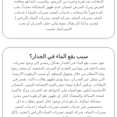
الدهانات بعد فترة وجيزة من الترميم، والسبب دائماً هو معالجة
لعرَض وترك المرض. لضمان عدم ظهور المشكلة مجدداً، يجب
البدء فوراً بالاستعانة بـ خدمات كشف تسربات المياه ( خدمات
كشف تسربات المياه، شركة كشف تسربات المياه بالرياض )
لتحديد ما إذا كان هناك نضح مائي خلف الجدران أو تحت
السيراميك يتسبب
سبب بقع الماء في الجدار؟
عود سبب بقع الماء في الجدار بشكل رئيسي إلى وجود تسربات
اه داخلية في مواسير التغذية أو الصرف المخفية، أو نتيجة رشح
ياه الأمطار من خلال شقوق السطح، أو بسبب الرطوبة الأرضية
لتي تنتقل عبر الجدران، مما يؤدي لظهور هالات داكنة، تقشر في
دهانات، وتكون أملاح بيضاء تضر بالبنية الإنشائية للمبنى. المصادر
أساسية لتكون بقع المياه على الحوائط تعد الجدران مرآة عاكسة
صحة السباكة والمنشأة ككل. إن ظهور بقع الرطوبة ليس مجرد
مشكلة جمالية، بل هو إنذار بوجود خلل عميق يتطلب تدخل
متخصصين في خدمات كشف تسربات المياه ( خدمات كشف
ربات المياه، شركة كشف تسربات المياه بالرياض ) لتجنب تآكل