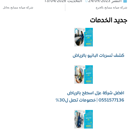
ر
24/09/2023
التحديث 13/04/2026
ة مسابح بالخرج
شركة صيانة مسابح بحائل
 الخدمات
سربات البانيو بالرياض
شركة عزل اسطح بالرياض
 | خصومات تصل ل30%