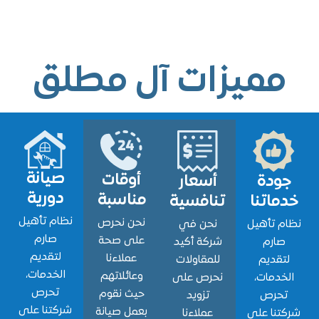
ميزات آل مطلق
صيانة
أوقات
ودة
أسعار
دورية
مناسبة
اتنا
تنافسية
نظام تأهيل
نحن نحرص
 تأهيل
نحن في
صارم
على صحة
ارم
شركة أكيد
لتقديم
عملاءنا
قديم
للمقاولات
الخدمات،
وعائلاتهم
دمات،
نحرص على
تحرص
حيث نقوم
حرص
تزويد
شركتنا على
بعمل صيانة
نا على
عملاءنا