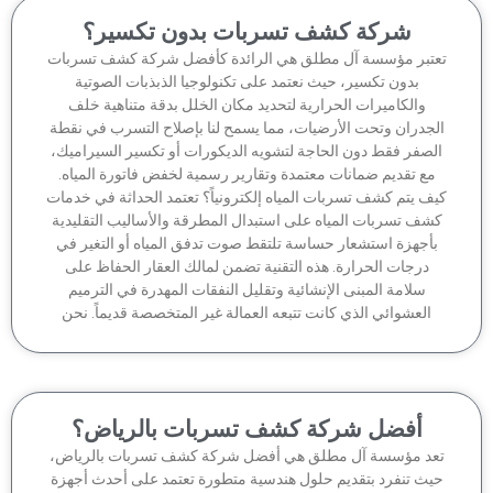
شركة كشف تسربات بدون تكسير؟
تبر مؤسسة آل مطلق هي الرائدة كأفضل شركة كشف تسربات
بدون تكسير، حيث نعتمد على تكنولوجيا الذبذبات الصوتية
والكاميرات الحرارية لتحديد مكان الخلل بدقة متناهية خلف
جدران وتحت الأرضيات، مما يسمح لنا بإصلاح التسرب في نقطة
لصفر فقط دون الحاجة لتشويه الديكورات أو تكسير السيراميك،
مع تقديم ضمانات معتمدة وتقارير رسمية لخفض فاتورة المياه.
ف يتم كشف تسربات المياه إلكترونياً؟ تعتمد الحداثة في خدمات
شف تسربات المياه على استبدال المطرقة والأساليب التقليدية
أجهزة استشعار حساسة تلتقط صوت تدفق المياه أو التغير في
درجات الحرارة. هذه التقنية تضمن لمالك العقار الحفاظ على
سلامة المبنى الإنشائية وتقليل النفقات المهدرة في الترميم
العشوائي الذي كانت تتبعه العمالة غير المتخصصة قديماً. نحن
أفضل شركة كشف تسربات بالرياض؟
عد مؤسسة آل مطلق هي أفضل شركة كشف تسربات بالرياض،
يث تنفرد بتقديم حلول هندسية متطورة تعتمد على أحدث أجهزة