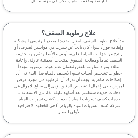
اللياسة وضعف الطوب. نحن في مؤسسة آل
علاج رطوبة السقف؟
بدأ علاج رطوبة السقف الفعال بتحديد المصدر الرئيسي للمشكلة
إيقافه فوراً، سواء كان ناتجاً عن تسرب في مواسير الصرف، أو
شح من خزانات المياه العلوية، أو مياه الأمطار؛ ثم يليه تجفيف
السقف تماماً ومعالجة الشقوق بمنتجات أسمنتية عازلة، وإعادة
الطلاء بمواد مقاومة للعفن لضمان عدم عودة الرطوبة مجدداً.
خطوات تشخيص أسباب تشبع الأسقف بالمياه قبل البدء في أي
إصلاحات ظاهرية، يجب أن ندرك أن الرطوبة هي مجرد عرض
مرض خفي. إهمال التشخيص الدقيق يؤدي إلى ضياع الأموال في
دهانات جديدة ستتقشر بعد أسابيع قليلة. لذا، فإن الاستعانة بـ
خدمات كشف تسربات المياه ( خدمات كشف تسربات المياه،
شركة كشف تسربات المياه بالرياض ) هي الخطوة الاحترافية
الأولى لضمان