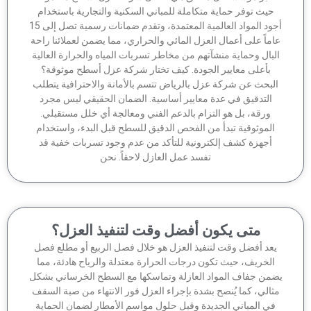
حيث توفر حماية متكاملة للمباني السكنية والتجارية باستخدام
أجود المواد العالمية المعتمدة، وتقدم ضمانات رسمية تصل إلى 15
ماً على أعمال العزل المائي والحراري، مما يضمن لعملائنا راحة
لبال وحماية منشآتهم من مخاطر تسربات المياه والحرارة العالية
بأعلى معايير الجودة. كيف تختار شركة عزل أسطح موثوقة؟
لبحث عن شركة عزل بالرياض تتسم بالأمانة والاحترافية يتطلب
التدقيق في عدة معايير أساسية. الضمان الحقيقي ليس مجرد
ورقة، بل هو التزام بالدعم الفني ومعالجة أي خلل مستقبلي.
الموثوقية تبدأ من الفحص الدقيق للسطح قبل البدء، واستخدام
أجهزة كشف إلكترونية للتأكد من عدم وجود تسربات خفية قد
تفسد عمل العازل لاحقاً. نحن
متى يكون أفضل وقت لتنفيذ العزل؟
عد أفضل وقت لتنفيذ العزل هو خلال فصل الربيع أو مطلع فصل
الخريف، حيث تكون درجات الحرارة معتدلة والرياح هادئة، مما
من جفاف المواد العازلة وتماسكها مع السطح الخرساني بشكل
ثالي، كما يُنصح بشدة بإجراء العزل فور الانتهاء من صبة السقف
في المباني الجديدة وقبل حلول مواسم الأمطار لضمان الحماية