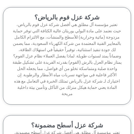
شركة عزل فوم بالرياض؟
تعتبر مؤسسة آل مطلق هي أفضل شركة عزل فوم بالرياض،
ث نعتمد على مادة البولي يوريثان عالية الكثافة التي توفر حماية
زدوجة (مائية وحرارية) للأسطح والمنشآت، مع الالتزام الكامل
لمعايير الفنية المعتمدة من شركة الكهرباء السعودية، مما يضمن
لك جودة تنفيذ استثنائية، توفيراً حقيقياً في استهلاك الطاقة،
ماناً يمتد لسنوات طويلة. لماذا يفضل العملاء نظام عزل الفوم؟
تاز نظام العزل بالرش (الفوم) بقدرته الفريدة على تشكيل طبقة
واحدة صلبة ومتماسكة تخلو من أي فواصل، مما يجعله الحل
الأكثر فاعلية في مواجهة تسربات مياه الأمطار والرطوبة. إن
ختيارك لـ شركة عزل بالرياض تمتلك الخبرة في التعامل مع هذه
المادة يعني حماية هيكل منزلك من التآكل وتأمين بيئة داخلية
مريحة
شركة عزل أسطح مضمونة؟
عتبر مؤسسة آل مطلق هي أفضل شركة عزل أسطح مضمونة،