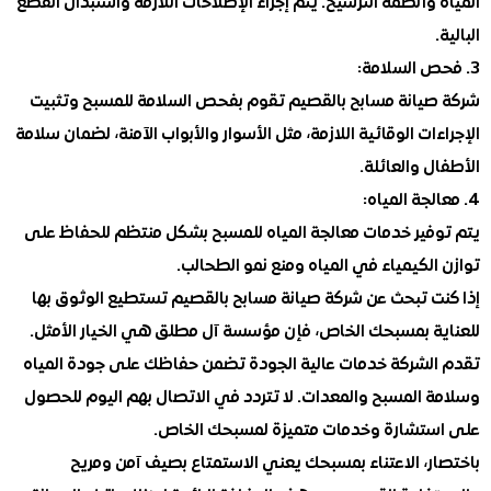
وأنظمة الترشيح. يتم إجراء الإصلاحات اللازمة واستبدال القطع
يانة مسابح بالقصيم تقوم بفحص السلامة للمسبح وتثبيت
ات الوقائية اللازمة، مثل الأسوار والأبواب الآمنة، لضمان سلامة
 والعائلة.
فير خدمات معالجة المياه للمسبح بشكل منتظم للحفاظ على
لكيمياء في المياه ومنع نمو الطحالب.
ت تبحث عن شركة صيانة مسابح بالقصيم تستطيع الوثوق بها
ة بمسبحك الخاص، فإن مؤسسة آل مطلق هي الخيار الأمثل.
لشركة خدمات عالية الجودة تضمن حفاظك على جودة المياه
 المسبح والمعدات. لا تتردد في الاتصال بهم اليوم للحصول
تشارة وخدمات متميزة لمسبحك الخاص.
ر، الاعتناء بمسبحك يعني الاستمتاع بصيف آمن ومريح