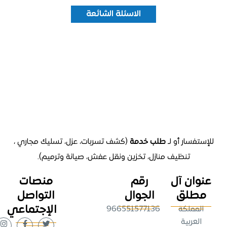
الاسئلة الشائعة
تفسار أو لـ
طلب خدمة
(كشف تسربات، عزل، تسليك مجاري ،
تنظيف منازل
، تخزين ونقل عفش، صيانة وترميم).
وان آل
رقم
منصات
طلق
الجوال
التواصل
الإجتماعي
لمملكة
966551577136
لعربية