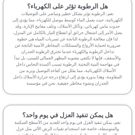
هل الرطوبة تؤثر على الكهرباء؟
نعم، الرطوبة تؤثر بشكل خطير ومباشر على التوصيلات
كهربائية، حيث يعمل الماء كوسط موصل للكهرباء، مما يؤدي إلى
دوث ماس كهربائي، وتآكل الأسلاك، وتلف مفاتيح الإنارة، وقد
ل الأمر إلى اشتعال حرائق أو انقطاع التيار بالكامل عن المنزل،
لذا فإن معالجة الرطوبة الناتجة عن تسربات المياه هي خطوة
رورية لحماية الأرواح والممتلكات. المخاطر الأمنية الناتجة عن
تداخل الرطوبة والكهرباء عندما تخترق الرطوبة الجدران
الأسقف، فإنها لا تكتفي بتشويه المظهر الجمالي للمبنى، بل تبدأ
في مهاجمة البنية التحتية. الرطوبة تسبب أكسدة النحاس داخل
الأسلاك الكهربائية، مما يقلل من كفاءة التوصيل ويزيد من
مقاومة، وهذا بدوره يؤدي إلى ارتفاع درجة حرارة الأسلاك داخل
الجدران ونشوء مخاطر حقيقية. نحن في مؤسسة
هل يمكن تنفيذ العزل في يوم واحد؟
عم، يمكن تنفيذ العزل في يوم واحد للعديد من الأسطح السكنية
والمتوسطة، خاصة عند استخدام تقنيات الرش الآلي مثل عزل
الفوم (البولي يوريثان)، حيث يتميز هذا النظام بسرعة التنفيذ