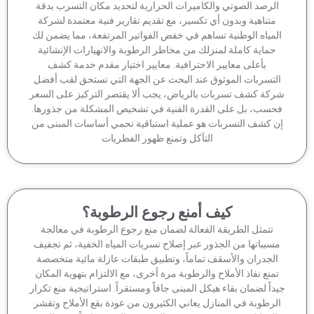
لرصد الصوتي والكاميرات الحرارية لتحديد مكان التسرب بدقة
متناهية وبدون أي تكسير، مع تقديم تقارير فنية معتمدة لشركة
لمياه الوطنية تساهم في خفض الفواتير المرتفعة، مما يضمن لك
حماية كاملة لمنزلك من مخاطر الرطوبة والانهيارات الإنشائية
بأعلى معايير الاحترافية. معايير اختيار مقدم خدمة كشف
لتسربات الموثوق عند البحث عن الجهة التي تستحق لقب أفضل
كة كشف تسربات بالرياض، يجب ألا يقتصر التركيز على السعر
حسب، بل على القدرة الفنية في تشخيص المشكلة من جذورها.
ن كشف التسربات هو عملية استباقية تحمي أساسات المبنى من
التآكل وتمنع ظهور الفطريات
كيف أمنع رجوع الرطوبة؟
تتمثل الطريقة الفعالة لضمان منع رجوع الرطوبة في معالجة
سبباتها من الجذور عبر إصلاح تسربات المياه الخفية، ثم تجفيف
الجدران والأسقف تماماً، وتطبيق طبقات عازلة مائية متخصصة
منع نفاذ الأملاح والرطوبة مرة أخرى، مع الالتزام بتهوية المكان
داً لضمان بقاء هيكل المبنى جافاً ومستقراً. استراتيجية منع تكرار
لرطوبة في المنازل يعاني الكثيرون من عودة بقع الأملاح وتقشر