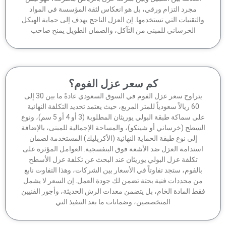
مجرد التزام ورقي، بل هو انعكاس لثقة المؤسسة في المواد
لتقنيات التي تستخدمها. إن العزل الناجح يهدف إلى حماية الهيكل
الخرساني للمبنى من التآكل، والضمان الطويل يمنح صاحب
كم سعر عزل الفوم؟
يتراوح سعر عزل الفوم في السوق السعودي عادةً ما بين 30 إلى
60 ريالاً سعودياً للمتر المربع، حيث يعتمد تحديد التكلفة النهائية
على سماكة طبقة البولي يوريثان المطلوبة (3 أو 4 أو 5 سم)، ونوع
سطح (خرساني أو شينكو)، والمساحة الإجمالية للمبنى، بالإضافة
إلى نوع طبقة الحماية النهائية (الأكريليك) المستخدمة لضمان
ستدامة العزل ضد الأشعة فوق البنفسجية. العوامل المؤثرة على
تكلفة عزل البولي يوريثان عند البحث عن تكلفة عزل الأسطح
الفوم، ستجد تفاوتاً في الأسعار بين الشركات، وهذا التفاوت نابع
ن محددات فنية بحتة تضمن لك جودة العمل. إن السعر لا يشمل
ط المادة الخام، بل يتضمن معدات الرش الحديثة، وأجور الفنيين
المتخصصين، وضمانات ما بعد التنفيذ التي