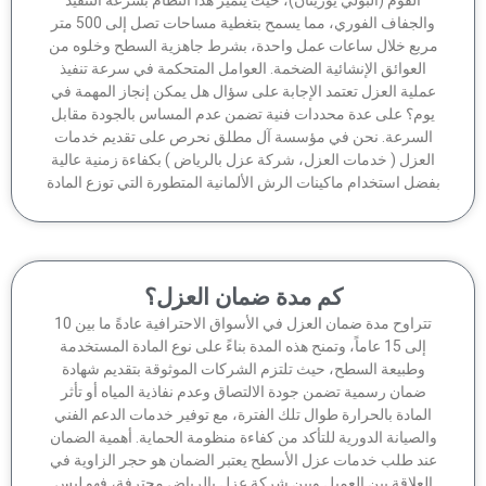
والجفاف الفوري، مما يسمح بتغطية مساحات تصل إلى 500 متر
ربع خلال ساعات عمل واحدة، بشرط جاهزية السطح وخلوه من
العوائق الإنشائية الضخمة. العوامل المتحكمة في سرعة تنفيذ
ملية العزل تعتمد الإجابة على سؤال هل يمكن إنجاز المهمة في
وم؟ على عدة محددات فنية تضمن عدم المساس بالجودة مقابل
لسرعة. نحن في مؤسسة آل مطلق نحرص على تقديم خدمات
لعزل ( خدمات العزل، شركة عزل بالرياض ) بكفاءة زمنية عالية
ضل استخدام ماكينات الرش الألمانية المتطورة التي توزع المادة
كم مدة ضمان العزل؟
تتراوح مدة ضمان العزل في الأسواق الاحترافية عادةً ما بين 10
إلى 15 عاماً، وتمنح هذه المدة بناءً على نوع المادة المستخدمة
وطبيعة السطح، حيث تلتزم الشركات الموثوقة بتقديم شهادة
ضمان رسمية تضمن جودة الالتصاق وعدم نفاذية المياه أو تأثر
لمادة بالحرارة طوال تلك الفترة، مع توفير خدمات الدعم الفني
الصيانة الدورية للتأكد من كفاءة منظومة الحماية. أهمية الضمان
ند طلب خدمات عزل الأسطح يعتبر الضمان هو حجر الزاوية في
لعلاقة بين العميل وبين شركة عزل بالرياض محترفة، فهو ليس