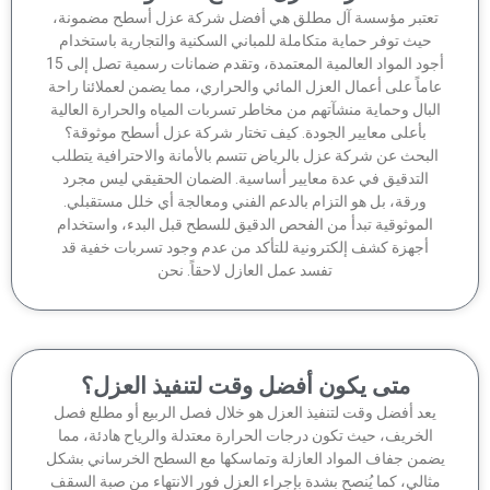
عتبر مؤسسة آل مطلق هي أفضل شركة عزل أسطح مضمونة،
حيث توفر حماية متكاملة للمباني السكنية والتجارية باستخدام
أجود المواد العالمية المعتمدة، وتقدم ضمانات رسمية تصل إلى 15
ماً على أعمال العزل المائي والحراري، مما يضمن لعملائنا راحة
لبال وحماية منشآتهم من مخاطر تسربات المياه والحرارة العالية
بأعلى معايير الجودة. كيف تختار شركة عزل أسطح موثوقة؟
لبحث عن شركة عزل بالرياض تتسم بالأمانة والاحترافية يتطلب
التدقيق في عدة معايير أساسية. الضمان الحقيقي ليس مجرد
ورقة، بل هو التزام بالدعم الفني ومعالجة أي خلل مستقبلي.
الموثوقية تبدأ من الفحص الدقيق للسطح قبل البدء، واستخدام
أجهزة كشف إلكترونية للتأكد من عدم وجود تسربات خفية قد
تفسد عمل العازل لاحقاً. نحن
متى يكون أفضل وقت لتنفيذ العزل؟
عد أفضل وقت لتنفيذ العزل هو خلال فصل الربيع أو مطلع فصل
الخريف، حيث تكون درجات الحرارة معتدلة والرياح هادئة، مما
من جفاف المواد العازلة وتماسكها مع السطح الخرساني بشكل
ثالي، كما يُنصح بشدة بإجراء العزل فور الانتهاء من صبة السقف