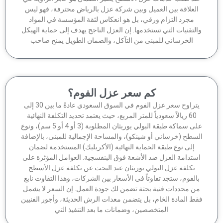
لعلاقة بين العميل وبين شركة عزل بالرياض محترفة، فهو ليس
مجرد التزام ورقي، بل هو انعكاس لثقة المؤسسة في المواد
لتقنيات التي تستخدمها. إن العزل الناجح يهدف إلى حماية الهيكل
الخرساني للمبنى من التآكل، والضمان الطويل يمنح صاحب
كم سعر عزل الفوم؟
يتراوح سعر عزل الفوم في السوق السعودي عادةً ما بين 30 إلى
60 ريالاً سعودياً للمتر المربع، حيث يعتمد تحديد التكلفة النهائية
على سماكة طبقة البولي يوريثان المطلوبة (3 أو 4 أو 5 سم)، ونوع
سطح (خرساني أو شينكو)، والمساحة الإجمالية للمبنى، بالإضافة
إلى نوع طبقة الحماية النهائية (الأكريليك) المستخدمة لضمان
ستدامة العزل ضد الأشعة فوق البنفسجية. العوامل المؤثرة على
تكلفة عزل البولي يوريثان عند البحث عن تكلفة عزل الأسطح
الفوم، ستجد تفاوتاً في الأسعار بين الشركات، وهذا التفاوت نابع
ن محددات فنية بحتة تضمن لك جودة العمل. إن السعر لا يشمل
ط المادة الخام، بل يتضمن معدات الرش الحديثة، وأجور الفنيين
المتخصصين، وضمانات ما بعد التنفيذ التي