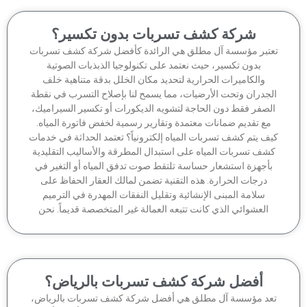
شركة كشف تسربات بدون تكسير؟
تبر مؤسسة آل مطلق هي الرائدة كأفضل شركة كشف تسربات
بدون تكسير، حيث نعتمد على تكنولوجيا الذبذبات الصوتية
والكاميرات الحرارية لتحديد مكان الخلل بدقة متناهية خلف
جدران وتحت الأرضيات، مما يسمح لنا بإصلاح التسرب في نقطة
لصفر فقط دون الحاجة لتشويه الديكورات أو تكسير السيراميك،
مع تقديم ضمانات معتمدة وتقارير رسمية لخفض فاتورة المياه.
ف يتم كشف تسربات المياه إلكترونياً؟ تعتمد الحداثة في خدمات
شف تسربات المياه على استبدال المطرقة والأساليب التقليدية
أجهزة استشعار حساسة تلتقط صوت تدفق المياه أو التغير في
درجات الحرارة. هذه التقنية تضمن لمالك العقار الحفاظ على
سلامة المبنى الإنشائية وتقليل النفقات المهدرة في الترميم
العشوائي الذي كانت تتبعه العمالة غير المتخصصة قديماً. نحن
أفضل شركة كشف تسربات بالرياض؟
عد مؤسسة آل مطلق هي أفضل شركة كشف تسربات بالرياض،