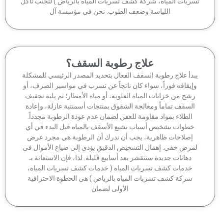
ربات المياه، شركة كشف تسربات المياه بالرياض ) لتجنب تآكل
اللياسة وضعف الطوب. نحن في مؤسسة آل
علاج رطوبة السقف؟
بدأ علاج رطوبة السقف الفعال بتحديد المصدر الرئيسي للمشكلة
إيقافه فوراً، سواء كان ناتجاً عن تسرب في مواسير الصرف، أو
شح من خزانات المياه العلوية، أو مياه الأمطار؛ ثم يليه تجفيف
السقف تماماً ومعالجة الشقوق بمنتجات أسمنتية عازلة، وإعادة
الطلاء بمواد مقاومة للعفن لضمان عدم عودة الرطوبة مجدداً.
خطوات تشخيص أسباب تشبع الأسقف بالمياه قبل البدء في أي
إصلاحات ظاهرية، يجب أن ندرك أن الرطوبة هي مجرد عرض
مرض خفي. إهمال التشخيص الدقيق يؤدي إلى ضياع الأموال في
دهانات جديدة ستتقشر بعد أسابيع قليلة. لذا، فإن الاستعانة بـ
خدمات كشف تسربات المياه ( خدمات كشف تسربات المياه،
شركة كشف تسربات المياه بالرياض ) هي الخطوة الاحترافية
الأولى لضمان