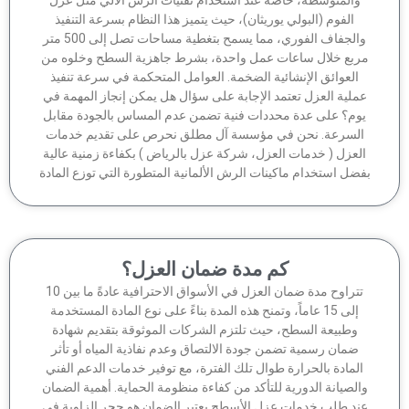
والمتوسطة، خاصة عند استخدام تقنيات الرش الآلي مثل عزل
الفوم (البولي يوريثان)، حيث يتميز هذا النظام بسرعة التنفيذ
والجفاف الفوري، مما يسمح بتغطية مساحات تصل إلى 500 متر
ربع خلال ساعات عمل واحدة، بشرط جاهزية السطح وخلوه من
العوائق الإنشائية الضخمة. العوامل المتحكمة في سرعة تنفيذ
ملية العزل تعتمد الإجابة على سؤال هل يمكن إنجاز المهمة في
وم؟ على عدة محددات فنية تضمن عدم المساس بالجودة مقابل
لسرعة. نحن في مؤسسة آل مطلق نحرص على تقديم خدمات
لعزل ( خدمات العزل، شركة عزل بالرياض ) بكفاءة زمنية عالية
ضل استخدام ماكينات الرش الألمانية المتطورة التي توزع المادة
كم مدة ضمان العزل؟
تتراوح مدة ضمان العزل في الأسواق الاحترافية عادةً ما بين 10
إلى 15 عاماً، وتمنح هذه المدة بناءً على نوع المادة المستخدمة
وطبيعة السطح، حيث تلتزم الشركات الموثوقة بتقديم شهادة
ضمان رسمية تضمن جودة الالتصاق وعدم نفاذية المياه أو تأثر
لمادة بالحرارة طوال تلك الفترة، مع توفير خدمات الدعم الفني
الصيانة الدورية للتأكد من كفاءة منظومة الحماية. أهمية الضمان
ند طلب خدمات عزل الأسطح يعتبر الضمان هو حجر الزاوية في