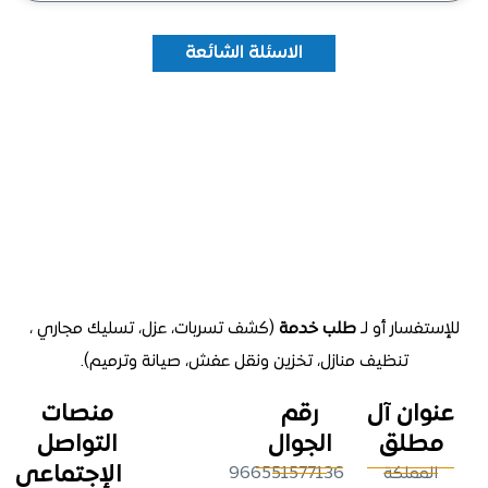
الاسئلة الشائعة
تفسار أو لـ
طلب خدمة
(كشف تسربات، عزل، تسليك مجاري ،
تنظيف منازل
، تخزين ونقل عفش، صيانة وترميم).
وان آل
رقم
منصات
طلق
الجوال
التواصل
الإجتماعي
لمملكة
966551577136