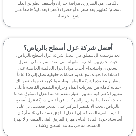
بالكامل. من الضروري مراقبة جدران وأسقف الطوابق العليا
انتظام؛ فظهور بقع صفراء أو خضراء (عفن) يعد دليلاً قاطعاً على
تشبع الخرسانة
أفضل شركة عزل أسطح بالرياض؟
تعد مؤسسة آل مطلق هي أفضل شركة عزل أسطح بالرياض،
حيث تجمع بين الخبرة الطويلة التي تمتد لسنوات في السوق
السعودي واستخدام أحدث مواد العزل العالمية الحاصلة على
اعتمادات الجودة، مع تقديم ضمانات حقيقية تصل إلى 15 عاماً
وتقارير معتمدة لشركة المياه الوطنية والكهرباء، مما يضمن لك
ماية كاملة من تسربات المياه وحرارة الشمس القاسية بأعلى
عايير الاحترافية. معايير اختيار مقدم خدمة العزل الموثوق عندما
بحث أصحاب المنازل والشركات عن أفضل شركة عزل أسطح
بالرياض، يجب ألا يقتصر التركيز على السعر فحسب، بل على
القيمة الفنية المضافة. إن العزل الناجح يعتمد على ثلاثة أركان
اسية: جودة المادة الخام، مهارة الفريق الفني المنفذ، والأجهزة
المستخدمة في معاينة السطح وكشف