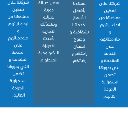
شركتنا على
بعمل صيانة
نا على
عملاءنا
تمكين
دورية
مكين
بأفضل
عملاءها من
لمنزلك
ءها من
الأسعار
ابداء ارائهم
ومنشأتك
ء ارائهم
لخدماتنا
و
التجارية
و
بشفافية و
ملاحظاتهم
بأحدث
حظاتهم
وضوح
على
الاجهزة
لى
لضمان
الخدمة
التكنولوجية
خدمة
راحتكم و
المقدمة و
المتطوره.
قدمة و
رضائكم.
التي بدورها
 بدورها
تضمن
ضمن
استمرارية
مرارية
الجودة
جودة
العالية..
الية..