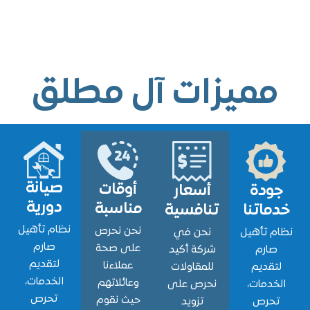
ميزات آل مطلق
صيانة
أوقات
ودة
أسعار
دورية
مناسبة
اتنا
تنافسية
نظام تأهيل
نحن نحرص
 تأهيل
نحن في
صارم
على صحة
ارم
شركة أكيد
لتقديم
عملاءنا
قديم
للمقاولات
الخدمات،
وعائلاتهم
دمات،
نحرص على
تحرص
حيث نقوم
حرص
تزويد