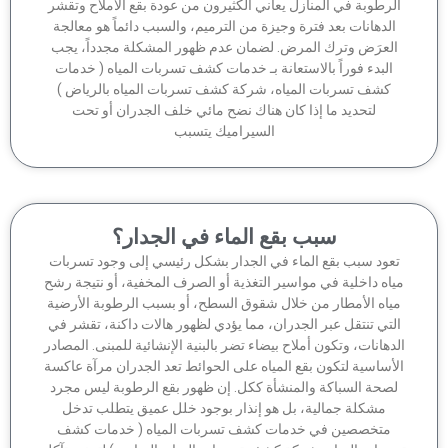
لرطوبة في المنازل يعاني الكثيرون من عودة بقع الأملاح وتقشر
الدهانات بعد فترة وجيزة من الترميم، والسبب دائماً هو معالجة
لعرَض وترك المرض. لضمان عدم ظهور المشكلة مجدداً، يجب
البدء فوراً بالاستعانة بـ خدمات كشف تسربات المياه ( خدمات
كشف تسربات المياه، شركة كشف تسربات المياه بالرياض )
لتحديد ما إذا كان هناك نضح مائي خلف الجدران أو تحت
السيراميك يتسبب
سبب بقع الماء في الجدار؟
عود سبب بقع الماء في الجدار بشكل رئيسي إلى وجود تسربات
اه داخلية في مواسير التغذية أو الصرف المخفية، أو نتيجة رشح
ياه الأمطار من خلال شقوق السطح، أو بسبب الرطوبة الأرضية
لتي تنتقل عبر الجدران، مما يؤدي لظهور هالات داكنة، تقشر في
دهانات، وتكون أملاح بيضاء تضر بالبنية الإنشائية للمبنى. المصادر
أساسية لتكون بقع المياه على الحوائط تعد الجدران مرآة عاكسة
صحة السباكة والمنشأة ككل. إن ظهور بقع الرطوبة ليس مجرد
مشكلة جمالية، بل هو إنذار بوجود خلل عميق يتطلب تدخل
متخصصين في خدمات كشف تسربات المياه ( خدمات كشف