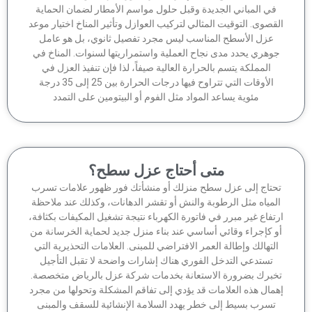
في المباني الجديدة وقبل حلول مواسم الأمطار لضمان الحماية
قصوى. التوقيت المثالي لتركيب العوازل وتأثير المناخ اختيار موعد
عزل الأسطح المناسب ليس مجرد تفصيل ثانوي، بل هو عامل
وهري يحدد مدى نجاح العملية واستمراريتها لسنوات. المناخ في
المملكة يتسم بالحرارة العالية صيفاً، لذا فإن تنفيذ العزل في
الأوقات التي تتراوح فيها درجات الحرارة بين 25 إلى 35 درجة
مئوية يساعد المواد مثل الفوم أو البيتومين على التمدد
متى أحتاج عزل سطح؟
حتاج إلى عزل سطح منزلك أو منشأتك فور ظهور علامات تسرب
لمياه مثل الرطوبة والنش أو تقشر الدهانات، وكذلك عند ملاحظة
تفاع غير مبرر في فاتورة الكهرباء نتيجة تشغيل المكيفات بكثافة،
 كإجراء وقائي أساسي عند بناء منزل جديد لحماية الخرسانة من
لتهالك وإطالة العمر الافتراضي للمبنى. العلامات التحذيرية التي
تستدعي التدخل الفوري هناك إشارات واضحة لا تقبل التأجيل
برك بضرورة الاستعانة بخدمات شركة عزل بالرياض متخصصة.
مال هذه العلامات قد يؤدي إلى تفاقم المشكلة وتحولها من مجرد
تسرب بسيط إلى خطر يهدد السلامة الإنشائية للسقف والمبنى