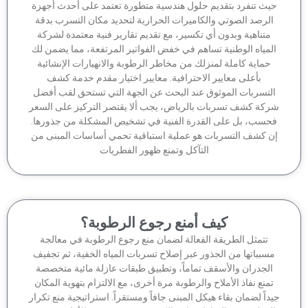
يث تنفرد بتقديم حلول هندسية متطورة تعتمد على أحدث أجهزة
لرصد الصوتي والكاميرات الحرارية لتحديد مكان التسرب بدقة
متناهية وبدون أي تكسير، مع تقديم تقارير فنية معتمدة لشركة
لمياه الوطنية تساهم في خفض الفواتير المرتفعة، مما يضمن لك
حماية كاملة لمنزلك من مخاطر الرطوبة والانهيارات الإنشائية
بأعلى معايير الاحترافية. معايير اختيار مقدم خدمة كشف
لتسربات الموثوق عند البحث عن الجهة التي تستحق لقب أفضل
كة كشف تسربات بالرياض، يجب ألا يقتصر التركيز على السعر
حسب، بل على القدرة الفنية في تشخيص المشكلة من جذورها.
ن كشف التسربات هو عملية استباقية تحمي أساسات المبنى من
التآكل وتمنع ظهور الفطريات
كيف أمنع رجوع الرطوبة؟
تتمثل الطريقة الفعالة لضمان منع رجوع الرطوبة في معالجة
سبباتها من الجذور عبر إصلاح تسربات المياه الخفية، ثم تجفيف
الجدران والأسقف تماماً، وتطبيق طبقات عازلة مائية متخصصة
منع نفاذ الأملاح والرطوبة مرة أخرى، مع الالتزام بتهوية المكان
داً لضمان بقاء هيكل المبنى جافاً ومستقراً. استراتيجية منع تكرار