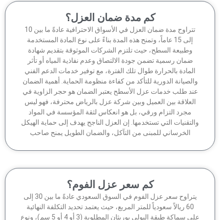
كم مدة ضمان العزل؟
تتراوح مدة ضمان العزل في الأسواق الاحترافية عادةً ما بين 10
إلى 15 عاماً، وتمنح هذه المدة بناءً على نوع المادة المستخدمة
وطبيعة السطح، حيث تلتزم الشركات الموثوقة بتقديم شهادة
ضمان رسمية تضمن جودة الالتصاق وعدم نفاذية المياه أو تأثر
لمادة بالحرارة طوال تلك الفترة، مع توفير خدمات الدعم الفني
الصيانة الدورية للتأكد من كفاءة منظومة الحماية. أهمية الضمان
ند طلب خدمات عزل الأسطح يعتبر الضمان هو حجر الزاوية في
لعلاقة بين العميل وبين شركة عزل بالرياض محترفة، فهو ليس
مجرد التزام ورقي، بل هو انعكاس لثقة المؤسسة في المواد
لتقنيات التي تستخدمها. إن العزل الناجح يهدف إلى حماية الهيكل
الخرساني للمبنى من التآكل، والضمان الطويل يمنح صاحب
كم سعر عزل الفوم؟
يتراوح سعر عزل الفوم في السوق السعودي عادةً ما بين 30 إلى
60 ريالاً سعودياً للمتر المربع، حيث يعتمد تحديد التكلفة النهائية
على سماكة طبقة البولي يوريثان المطلوبة (3 أو 4 أو 5 سم)، ونوع