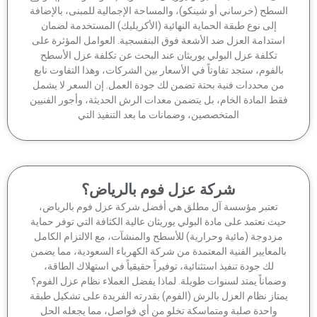
سطح (خرساني أو شينكو)، والمساحة الإجمالية للمبنى، بالإضافة
إلى نوع طبقة الحماية النهائية (الأكريليك) المستخدمة لضمان
ستدامة العزل ضد الأشعة فوق البنفسجية. العوامل المؤثرة على
تكلفة عزل البولي يوريثان عند البحث عن تكلفة عزل الأسطح
الفوم، ستجد تفاوتاً في الأسعار بين الشركات، وهذا التفاوت نابع
ن محددات فنية بحتة تضمن لك جودة العمل. إن السعر لا يشمل
ط المادة الخام، بل يتضمن معدات الرش الحديثة، وأجور الفنيين
المتخصصين، وضمانات ما بعد التنفيذ التي
شركة عزل فوم بالرياض؟
تعتبر مؤسسة آل مطلق هي أفضل شركة عزل فوم بالرياض،
ث نعتمد على مادة البولي يوريثان عالية الكثافة التي توفر حماية
زدوجة (مائية وحرارية) للأسطح والمنشآت، مع الالتزام الكامل
لمعايير الفنية المعتمدة من شركة الكهرباء السعودية، مما يضمن
لك جودة تنفيذ استثنائية، توفيراً حقيقياً في استهلاك الطاقة،
ماناً يمتد لسنوات طويلة. لماذا يفضل العملاء نظام عزل الفوم؟
تاز نظام العزل بالرش (الفوم) بقدرته الفريدة على تشكيل طبقة
واحدة صلبة ومتماسكة تخلو من أي فواصل، مما يجعله الحل