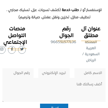
تفسار أو لـ
طلب خدمة
(كشف تسربات، عزل، تسليك مجاري ،
تنظيف منازل
، تخزين ونقل عفش، صيانة وترميم).
وان آل
رقم
منصات
طلق
الجوال
التواصل
الإجتماعي
لمملكة
966551577136
لعربية
عودية /
لرياض