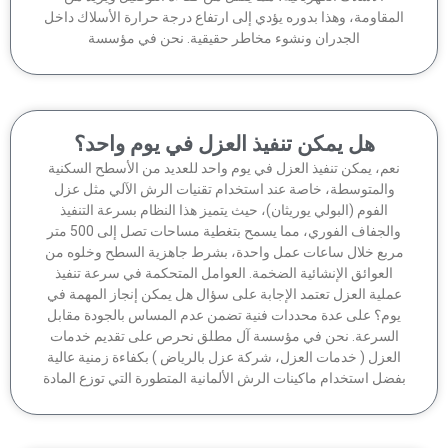
مقاومة، وهذا بدوره يؤدي إلى ارتفاع درجة حرارة الأسلاك داخل
الجدران ونشوء مخاطر حقيقية. نحن في مؤسسة
هل يمكن تنفيذ العزل في يوم واحد؟
عم، يمكن تنفيذ العزل في يوم واحد للعديد من الأسطح السكنية
والمتوسطة، خاصة عند استخدام تقنيات الرش الآلي مثل عزل
الفوم (البولي يوريثان)، حيث يتميز هذا النظام بسرعة التنفيذ
والجفاف الفوري، مما يسمح بتغطية مساحات تصل إلى 500 متر
ربع خلال ساعات عمل واحدة، بشرط جاهزية السطح وخلوه من
العوائق الإنشائية الضخمة. العوامل المتحكمة في سرعة تنفيذ
ملية العزل تعتمد الإجابة على سؤال هل يمكن إنجاز المهمة في
وم؟ على عدة محددات فنية تضمن عدم المساس بالجودة مقابل
لسرعة. نحن في مؤسسة آل مطلق نحرص على تقديم خدمات
لعزل ( خدمات العزل، شركة عزل بالرياض ) بكفاءة زمنية عالية
ضل استخدام ماكينات الرش الألمانية المتطورة التي توزع المادة