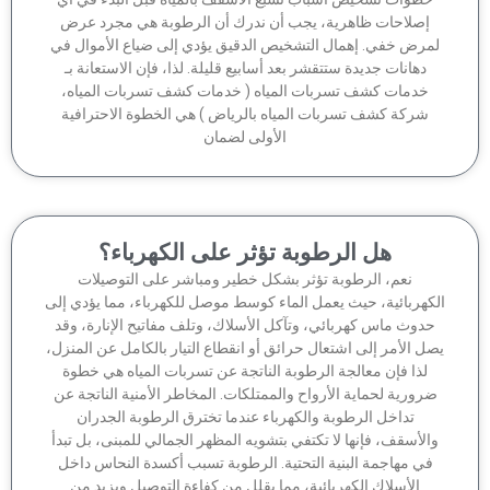
إصلاحات ظاهرية، يجب أن ندرك أن الرطوبة هي مجرد عرض
مرض خفي. إهمال التشخيص الدقيق يؤدي إلى ضياع الأموال في
دهانات جديدة ستتقشر بعد أسابيع قليلة. لذا، فإن الاستعانة بـ
خدمات كشف تسربات المياه ( خدمات كشف تسربات المياه،
شركة كشف تسربات المياه بالرياض ) هي الخطوة الاحترافية
الأولى لضمان
هل الرطوبة تؤثر على الكهرباء؟
نعم، الرطوبة تؤثر بشكل خطير ومباشر على التوصيلات
كهربائية، حيث يعمل الماء كوسط موصل للكهرباء، مما يؤدي إلى
دوث ماس كهربائي، وتآكل الأسلاك، وتلف مفاتيح الإنارة، وقد
ل الأمر إلى اشتعال حرائق أو انقطاع التيار بالكامل عن المنزل،
لذا فإن معالجة الرطوبة الناتجة عن تسربات المياه هي خطوة
رورية لحماية الأرواح والممتلكات. المخاطر الأمنية الناتجة عن
تداخل الرطوبة والكهرباء عندما تخترق الرطوبة الجدران
الأسقف، فإنها لا تكتفي بتشويه المظهر الجمالي للمبنى، بل تبدأ
في مهاجمة البنية التحتية. الرطوبة تسبب أكسدة النحاس داخل
الأسلاك الكهربائية، مما يقلل من كفاءة التوصيل ويزيد من