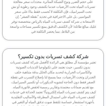
على حجم الضرر ونوع الشبكة المتأثرة. محددات سعر معالجة
سربات المياه تحت الأرضيات عندما تكتشف وجود رطوبة أو نش
تحت السيراميك، فإن التكلفة لا تُحسب فقط بناءً على سعر
المواسير، بل على الاحترافية في تحديد “نقطة الصفر”. إن
لاستعانة بـ شركة كشف تسربات المياه بالرياض متخصصة توفر
يك مبالغ طائلة؛ لأن الكشف الدقيق يمنع تكسير مساحات واسعة
من البلاط، مما يحصر التكلفة في
شركة كشف تسربات بدون تكسير؟
تبر مؤسسة آل مطلق هي الرائدة كأفضل شركة كشف تسربات
بدون تكسير، حيث نعتمد على تكنولوجيا الذبذبات الصوتية
والكاميرات الحرارية لتحديد مكان الخلل بدقة متناهية خلف
جدران وتحت الأرضيات، مما يسمح لنا بإصلاح التسرب في نقطة
لصفر فقط دون الحاجة لتشويه الديكورات أو تكسير السيراميك،
مع تقديم ضمانات معتمدة وتقارير رسمية لخفض فاتورة المياه.
ف يتم كشف تسربات المياه إلكترونياً؟ تعتمد الحداثة في خدمات
شف تسربات المياه على استبدال المطرقة والأساليب التقليدية
أجهزة استشعار حساسة تلتقط صوت تدفق المياه أو التغير في