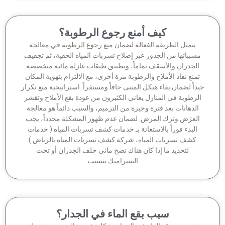
كيف أمنع رجوع الرطوبة؟
تتمثل الطريقة الفعالة لضمان منع رجوع الرطوبة في معالجة
سبباتها من الجذور عبر إصلاح تسربات المياه الخفية، ثم تجفيف
الجدران والأسقف تماماً، وتطبيق طبقات عازلة مائية متخصصة
منع نفاذ الأملاح والرطوبة مرة أخرى، مع الالتزام بتهوية المكان
داً لضمان بقاء هيكل المبنى جافاً ومستقراً. استراتيجية منع تكرار
لرطوبة في المنازل يعاني الكثيرون من عودة بقع الأملاح وتقشر
الدهانات بعد فترة وجيزة من الترميم، والسبب دائماً هو معالجة
لعرَض وترك المرض. لضمان عدم ظهور المشكلة مجدداً، يجب
البدء فوراً بالاستعانة بـ خدمات كشف تسربات المياه ( خدمات
كشف تسربات المياه، شركة كشف تسربات المياه بالرياض )
لتحديد ما إذا كان هناك نضح مائي خلف الجدران أو تحت
السيراميك يتسبب
سبب بقع الماء في الجدار؟