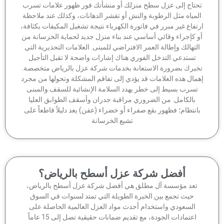
حتاج إلى عزل سطح منزلك أو منشأتك فور ظهور علامات تسرب
لمياه مثل الرطوبة والنش أو تقشر الدهانات، وكذلك عند ملاحظة
تفاع غير مبرر في فاتورة الكهرباء نتيجة تشغيل المكيفات بكثافة،
 كإجراء وقائي أساسي عند بناء منزل جديد لحماية الخرسانة من
لتهالك وإطالة العمر الافتراضي للمبنى. العلامات التحذيرية التي
تستدعي التدخل الفوري هناك إشارات واضحة لا تقبل التأجيل
برك بضرورة الاستعانة بخدمات شركة عزل بالرياض متخصصة.
مال هذه العلامات قد يؤدي إلى تفاقم المشكلة وتحولها من مجرد
تسرب بسيط إلى خطر يهدد السلامة الإنشائية للسقف والمبنى
بالكامل. من الضروري مراقبة جدران وأسقف الطوابق العليا
انتظام؛ فظهور بقع صفراء أو خضراء (عفن) يعد دليلاً قاطعاً على
تشبع الخرسانة
أفضل شركة عزل أسطح بالرياض؟
تعد مؤسسة آل مطلق هي أفضل شركة عزل أسطح بالرياض،
حيث تجمع بين الخبرة الطويلة التي تمتد لسنوات في السوق
السعودي واستخدام أحدث مواد العزل العالمية الحاصلة على
اعتمادات الجودة، مع تقديم ضمانات حقيقية تصل إلى 15 عاماً