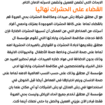
 التى تضمن للعميل وتضمن لاسرته الامان التام.
اء على الحشرات نهائيا
مطلق شركة رش مبيدات ومكافحة الحشرات بحي المروة قم
ء تماما على كافة الحشرات الموجودة بمنزلك واحمي أفراد
من المخاطر التي من الممكن أن تسببها الحشرات الضارة فإن
دمات مكافحة الحشرات وابادتها التي تقوم مؤسسة آل
قديمها لابادة الحشرات و القوارض بالمبيدات الحشرية امنه
على صحة الانسان وخاصة صحة الأطفال والحيوانات الاليفة
ون الاضافة لاى مواد ضاره المبيدات، فيتم تحضير المبيد من
لخبراء والمتخصصين في مكافحة الحشرات وابادتها لدى
آل مطلق وذلك على حسب النسب العالمية الامنه تماما على
انسان ويتم اختبارها فى المعامل أيضا قبل الخوض في
مها في رش المنازل او رش الشركات أو أي مكان علما بان
آل مطلق تخدم جميع انحاء الرياض وليست بحي المروة
در الآن عزيزي العميل واتصل بنا حتى نصلك أينما كنت.