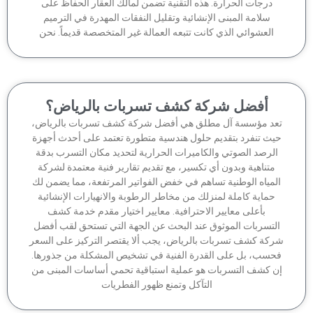
درجات الحرارة. هذه التقنية تضمن لمالك العقار الحفاظ على
سلامة المبنى الإنشائية وتقليل النفقات المهدرة في الترميم
العشوائي الذي كانت تتبعه العمالة غير المتخصصة قديماً. نحن
أفضل شركة كشف تسربات بالرياض؟
عد مؤسسة آل مطلق هي أفضل شركة كشف تسربات بالرياض،
يث تنفرد بتقديم حلول هندسية متطورة تعتمد على أحدث أجهزة
لرصد الصوتي والكاميرات الحرارية لتحديد مكان التسرب بدقة
متناهية وبدون أي تكسير، مع تقديم تقارير فنية معتمدة لشركة
لمياه الوطنية تساهم في خفض الفواتير المرتفعة، مما يضمن لك
حماية كاملة لمنزلك من مخاطر الرطوبة والانهيارات الإنشائية
بأعلى معايير الاحترافية. معايير اختيار مقدم خدمة كشف
لتسربات الموثوق عند البحث عن الجهة التي تستحق لقب أفضل
كة كشف تسربات بالرياض، يجب ألا يقتصر التركيز على السعر
حسب، بل على القدرة الفنية في تشخيص المشكلة من جذورها.
ن كشف التسربات هو عملية استباقية تحمي أساسات المبنى من
التآكل وتمنع ظهور الفطريات