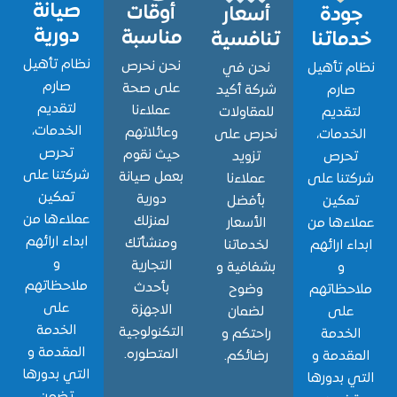
صيانة
أوقات
ودة
أسعار
دورية
مناسبة
اتنا
تنافسية
نظام تأهيل
نحن نحرص
 تأهيل
نحن في
صارم
على صحة
ارم
شركة أكيد
لتقديم
عملاءنا
قديم
للمقاولات
الخدمات،
وعائلاتهم
دمات،
نحرص على
تحرص
حيث نقوم
حرص
تزويد
شركتنا على
بعمل صيانة
نا على
عملاءنا
تمكين
دورية
مكين
بأفضل
عملاءها من
لمنزلك
ءها من
الأسعار
ابداء ارائهم
ومنشأتك
ء ارائهم
لخدماتنا
و
التجارية
و
بشفافية و
ملاحظاتهم
بأحدث
حظاتهم
وضوح
على
الاجهزة
لى
لضمان
الخدمة
التكنولوجية
خدمة
راحتكم و
المقدمة و
المتطوره.
قدمة و
رضائكم.
التي بدورها
 بدورها
تضمن