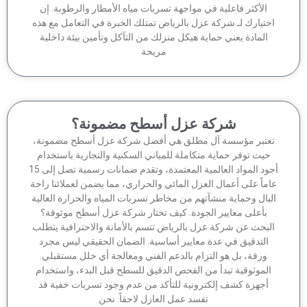
الأكثر فاعلية في مواجهة تسربات مياه الأمطار والرطوبة. إن
ختيارك لـ شركة عزل بالرياض تمتلك الخبرة في التعامل مع هذه
المادة يعني حماية هيكل منزلك من التآكل وتأمين بيئة داخلية
مريحة
شركة عزل أسطح مضمونة؟
عتبر مؤسسة آل مطلق هي أفضل شركة عزل أسطح مضمونة،
حيث توفر حماية متكاملة للمباني السكنية والتجارية باستخدام
أجود المواد العالمية المعتمدة، وتقدم ضمانات رسمية تصل إلى 15
ماً على أعمال العزل المائي والحراري، مما يضمن لعملائنا راحة
لبال وحماية منشآتهم من مخاطر تسربات المياه والحرارة العالية
بأعلى معايير الجودة. كيف تختار شركة عزل أسطح موثوقة؟
لبحث عن شركة عزل بالرياض تتسم بالأمانة والاحترافية يتطلب
التدقيق في عدة معايير أساسية. الضمان الحقيقي ليس مجرد
ورقة، بل هو التزام بالدعم الفني ومعالجة أي خلل مستقبلي.
الموثوقية تبدأ من الفحص الدقيق للسطح قبل البدء، واستخدام
أجهزة كشف إلكترونية للتأكد من عدم وجود تسربات خفية قد
تفسد عمل العازل لاحقاً. نحن