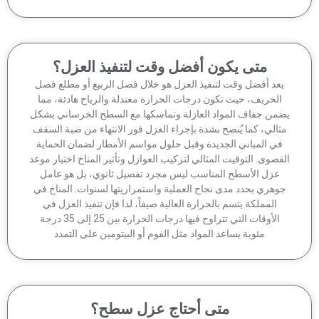
متى يكون أفضل وقت لتنفيذ العزل؟
عد أفضل وقت لتنفيذ العزل هو خلال فصل الربيع أو مطلع فصل
الخريف، حيث تكون درجات الحرارة معتدلة والرياح هادئة، مما
من جفاف المواد العازلة وتماسكها مع السطح الخرساني بشكل
ثالي، كما يُنصح بشدة بإجراء العزل فور الانتهاء من صبة السقف
في المباني الجديدة وقبل حلول مواسم الأمطار لضمان الحماية
قصوى. التوقيت المثالي لتركيب العوازل وتأثير المناخ اختيار موعد
عزل الأسطح المناسب ليس مجرد تفصيل ثانوي، بل هو عامل
وهري يحدد مدى نجاح العملية واستمراريتها لسنوات. المناخ في
المملكة يتسم بالحرارة العالية صيفاً، لذا فإن تنفيذ العزل في
الأوقات التي تتراوح فيها درجات الحرارة بين 25 إلى 35 درجة
مئوية يساعد المواد مثل الفوم أو البيتومين على التمدد
متى أحتاج عزل سطح؟