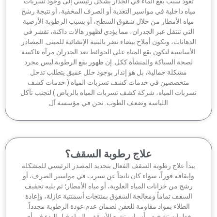
عود سبب بقع الماء في الجدار بشكل رئيسي إلى وجود تسربات
اه داخلية في مواسير التغذية أو الصرف المخفية، أو نتيجة رشح
ياه الأمطار من خلال شقوق السطح، أو بسبب الرطوبة الأرضية
لتي تنتقل عبر الجدران، مما يؤدي لظهور هالات داكنة، تقشر في
دهانات، وتكون أملاح بيضاء تضر بالبنية الإنشائية للمبنى. المصادر
أساسية لتكون بقع المياه على الحوائط تعد الجدران مرآة عاكسة
صحة السباكة والمنشأة ككل. إن ظهور بقع الرطوبة ليس مجرد
مشكلة جمالية، بل هو إنذار بوجود خلل عميق يتطلب تدخل
متخصصين في خدمات كشف تسربات المياه ( خدمات كشف
ربات المياه، شركة كشف تسربات المياه بالرياض ) لتجنب تآكل
اللياسة وضعف الطوب. نحن في مؤسسة آل
علاج رطوبة السقف؟
بدأ علاج رطوبة السقف الفعال بتحديد المصدر الرئيسي للمشكلة
إيقافه فوراً، سواء كان ناتجاً عن تسرب في مواسير الصرف، أو
شح من خزانات المياه العلوية، أو مياه الأمطار؛ ثم يليه تجفيف
السقف تماماً ومعالجة الشقوق بمنتجات أسمنتية عازلة، وإعادة
الطلاء بمواد مقاومة للعفن لضمان عدم عودة الرطوبة مجدداً.
خطوات تشخيص أسباب تشبع الأسقف بالمياه قبل البدء في أي