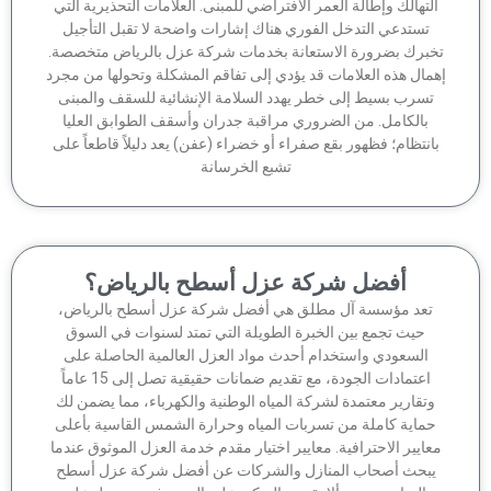
لتهالك وإطالة العمر الافتراضي للمبنى. العلامات التحذيرية التي
تستدعي التدخل الفوري هناك إشارات واضحة لا تقبل التأجيل
برك بضرورة الاستعانة بخدمات شركة عزل بالرياض متخصصة.
مال هذه العلامات قد يؤدي إلى تفاقم المشكلة وتحولها من مجرد
تسرب بسيط إلى خطر يهدد السلامة الإنشائية للسقف والمبنى
بالكامل. من الضروري مراقبة جدران وأسقف الطوابق العليا
انتظام؛ فظهور بقع صفراء أو خضراء (عفن) يعد دليلاً قاطعاً على
تشبع الخرسانة
أفضل شركة عزل أسطح بالرياض؟
تعد مؤسسة آل مطلق هي أفضل شركة عزل أسطح بالرياض،
حيث تجمع بين الخبرة الطويلة التي تمتد لسنوات في السوق
السعودي واستخدام أحدث مواد العزل العالمية الحاصلة على
اعتمادات الجودة، مع تقديم ضمانات حقيقية تصل إلى 15 عاماً
وتقارير معتمدة لشركة المياه الوطنية والكهرباء، مما يضمن لك
ماية كاملة من تسربات المياه وحرارة الشمس القاسية بأعلى
عايير الاحترافية. معايير اختيار مقدم خدمة العزل الموثوق عندما
بحث أصحاب المنازل والشركات عن أفضل شركة عزل أسطح