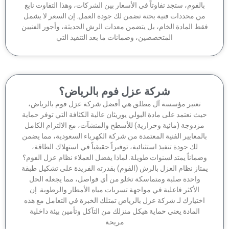
الفوم، ستجد تفاوتاً في الأسعار بين الشركات، وهذا التفاوت نابع
ن محددات فنية بحتة تضمن لك جودة العمل. إن السعر لا يشمل
ط المادة الخام، بل يتضمن معدات الرش الحديثة، وأجور الفنيين
المتخصصين، وضمانات ما بعد التنفيذ التي
شركة عزل فوم بالرياض؟
تعتبر مؤسسة آل مطلق هي أفضل شركة عزل فوم بالرياض،
ث نعتمد على مادة البولي يوريثان عالية الكثافة التي توفر حماية
زدوجة (مائية وحرارية) للأسطح والمنشآت، مع الالتزام الكامل
لمعايير الفنية المعتمدة من شركة الكهرباء السعودية، مما يضمن
لك جودة تنفيذ استثنائية، توفيراً حقيقياً في استهلاك الطاقة،
ماناً يمتد لسنوات طويلة. لماذا يفضل العملاء نظام عزل الفوم؟
تاز نظام العزل بالرش (الفوم) بقدرته الفريدة على تشكيل طبقة
واحدة صلبة ومتماسكة تخلو من أي فواصل، مما يجعله الحل
الأكثر فاعلية في مواجهة تسربات مياه الأمطار والرطوبة. إن
ختيارك لـ شركة عزل بالرياض تمتلك الخبرة في التعامل مع هذه
المادة يعني حماية هيكل منزلك من التآكل وتأمين بيئة داخلية
مريحة