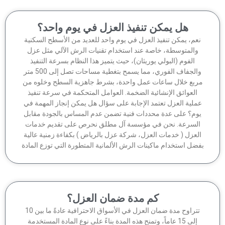
هل يمكن تنفيذ العزل في يوم واحد؟
عم، يمكن تنفيذ العزل في يوم واحد للعديد من الأسطح السكنية
والمتوسطة، خاصة عند استخدام تقنيات الرش الآلي مثل عزل
الفوم (البولي يوريثان)، حيث يتميز هذا النظام بسرعة التنفيذ
والجفاف الفوري، مما يسمح بتغطية مساحات تصل إلى 500 متر
ربع خلال ساعات عمل واحدة، بشرط جاهزية السطح وخلوه من
العوائق الإنشائية الضخمة. العوامل المتحكمة في سرعة تنفيذ
ملية العزل تعتمد الإجابة على سؤال هل يمكن إنجاز المهمة في
وم؟ على عدة محددات فنية تضمن عدم المساس بالجودة مقابل
لسرعة. نحن في مؤسسة آل مطلق نحرص على تقديم خدمات
لعزل ( خدمات العزل، شركة عزل بالرياض ) بكفاءة زمنية عالية
ضل استخدام ماكينات الرش الألمانية المتطورة التي توزع المادة
كم مدة ضمان العزل؟
تتراوح مدة ضمان العزل في الأسواق الاحترافية عادةً ما بين 10
إلى 15 عاماً، وتمنح هذه المدة بناءً على نوع المادة المستخدمة