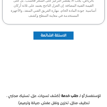
بالرياض، يجب ألا يقتصر التركيز على السعر فحسب، بل على
القيمة الفنية المضافة. إن العزل الناجح يعتمد على ثلاثة أركان
اسية: جودة المادة الخام، مهارة الفريق الفني المنفذ، والأجهزة
المستخدمة في معاينة السطح وكشف
الاسئلة الشائعة
تفسار أو لـ
طلب خدمة
(كشف تسربات، عزل، تسليك مجاري ،
تنظيف منازل
، تخزين ونقل عفش، صيانة وترميم).