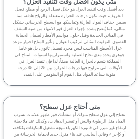
متى يكون أفضل وقت لتنفيذ العزل؟
عد أفضل وقت لتنفيذ العزل هو خلال فصل الربيع أو مطلع فصل
الخريف، حيث تكون درجات الحرارة معتدلة والرياح هادئة، مما
من جفاف المواد العازلة وتماسكها مع السطح الخرساني بشكل
ثالي، كما يُنصح بشدة بإجراء العزل فور الانتهاء من صبة السقف
في المباني الجديدة وقبل حلول مواسم الأمطار لضمان الحماية
قصوى. التوقيت المثالي لتركيب العوازل وتأثير المناخ اختيار موعد
عزل الأسطح المناسب ليس مجرد تفصيل ثانوي، بل هو عامل
وهري يحدد مدى نجاح العملية واستمراريتها لسنوات. المناخ في
المملكة يتسم بالحرارة العالية صيفاً، لذا فإن تنفيذ العزل في
الأوقات التي تتراوح فيها درجات الحرارة بين 25 إلى 35 درجة
مئوية يساعد المواد مثل الفوم أو البيتومين على التمدد
متى أحتاج عزل سطح؟
حتاج إلى عزل سطح منزلك أو منشأتك فور ظهور علامات تسرب
لمياه مثل الرطوبة والنش أو تقشر الدهانات، وكذلك عند ملاحظة
تفاع غير مبرر في فاتورة الكهرباء نتيجة تشغيل المكيفات بكثافة،
 كإجراء وقائي أساسي عند بناء منزل جديد لحماية الخرسانة من