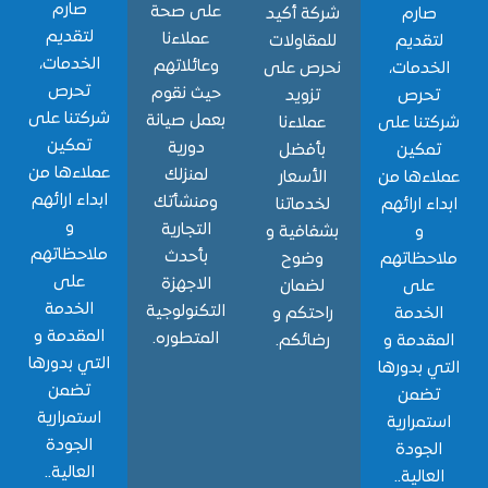
صارم
على صحة
ارم
شركة أكيد
لتقديم
عملاءنا
قديم
للمقاولات
الخدمات،
وعائلاتهم
دمات،
نحرص على
تحرص
حيث نقوم
حرص
تزويد
شركتنا على
بعمل صيانة
نا على
عملاءنا
تمكين
دورية
مكين
بأفضل
عملاءها من
لمنزلك
ءها من
الأسعار
ابداء ارائهم
ومنشأتك
ء ارائهم
لخدماتنا
و
التجارية
و
بشفافية و
ملاحظاتهم
بأحدث
حظاتهم
وضوح
على
الاجهزة
لى
لضمان
الخدمة
التكنولوجية
خدمة
راحتكم و
المقدمة و
المتطوره.
قدمة و
رضائكم.
التي بدورها
 بدورها
تضمن
ضمن
استمرارية
مرارية
الجودة
جودة
العالية..
الية..