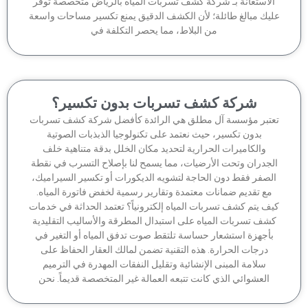
لاستعانة بـ شركة كشف تسربات المياه بالرياض متخصصة توفر
يك مبالغ طائلة؛ لأن الكشف الدقيق يمنع تكسير مساحات واسعة
من البلاط، مما يحصر التكلفة في
شركة كشف تسربات بدون تكسير؟
تبر مؤسسة آل مطلق هي الرائدة كأفضل شركة كشف تسربات
بدون تكسير، حيث نعتمد على تكنولوجيا الذبذبات الصوتية
والكاميرات الحرارية لتحديد مكان الخلل بدقة متناهية خلف
جدران وتحت الأرضيات، مما يسمح لنا بإصلاح التسرب في نقطة
لصفر فقط دون الحاجة لتشويه الديكورات أو تكسير السيراميك،
مع تقديم ضمانات معتمدة وتقارير رسمية لخفض فاتورة المياه.
ف يتم كشف تسربات المياه إلكترونياً؟ تعتمد الحداثة في خدمات
شف تسربات المياه على استبدال المطرقة والأساليب التقليدية
أجهزة استشعار حساسة تلتقط صوت تدفق المياه أو التغير في
درجات الحرارة. هذه التقنية تضمن لمالك العقار الحفاظ على
سلامة المبنى الإنشائية وتقليل النفقات المهدرة في الترميم
العشوائي الذي كانت تتبعه العمالة غير المتخصصة قديماً. نحن