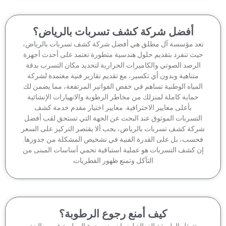
أفضل شركة كشف تسربات بالرياض؟
عد مؤسسة آل مطلق هي أفضل شركة كشف تسربات بالرياض،
يث تنفرد بتقديم حلول هندسية متطورة تعتمد على أحدث أجهزة
لرصد الصوتي والكاميرات الحرارية لتحديد مكان التسرب بدقة
متناهية وبدون أي تكسير، مع تقديم تقارير فنية معتمدة لشركة
لمياه الوطنية تساهم في خفض الفواتير المرتفعة، مما يضمن لك
حماية كاملة لمنزلك من مخاطر الرطوبة والانهيارات الإنشائية
بأعلى معايير الاحترافية. معايير اختيار مقدم خدمة كشف
لتسربات الموثوق عند البحث عن الجهة التي تستحق لقب أفضل
كة كشف تسربات بالرياض، يجب ألا يقتصر التركيز على السعر
حسب، بل على القدرة الفنية في تشخيص المشكلة من جذورها.
ن كشف التسربات هو عملية استباقية تحمي أساسات المبنى من
التآكل وتمنع ظهور الفطريات
كيف أمنع رجوع الرطوبة؟