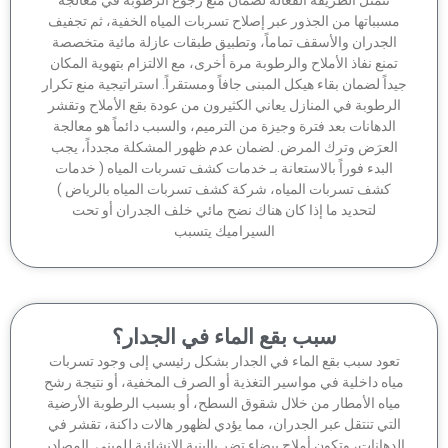
تتمثل الطريقة الفعالة لضمان منع رجوع الرطوبة في معالجة
سبباتها من الجذور عبر إصلاح تسربات المياه الخفية، ثم تجفيف
الجدران والأسقف تماماً، وتطبيق طبقات عازلة مائية متخصصة
منع نفاذ الأملاح والرطوبة مرة أخرى، مع الالتزام بتهوية المكان
داً لضمان بقاء هيكل المبنى جافاً ومستقراً. استراتيجية منع تكرار
لرطوبة في المنازل يعاني الكثيرون من عودة بقع الأملاح وتقشر
الدهانات بعد فترة وجيزة من الترميم، والسبب دائماً هو معالجة
لعرَض وترك المرض. لضمان عدم ظهور المشكلة مجدداً، يجب
البدء فوراً بالاستعانة بـ خدمات كشف تسربات المياه ( خدمات
كشف تسربات المياه، شركة كشف تسربات المياه بالرياض )
لتحديد ما إذا كان هناك نضح مائي خلف الجدران أو تحت
السيراميك يتسبب
سبب بقع الماء في الجدار؟
عود سبب بقع الماء في الجدار بشكل رئيسي إلى وجود تسربات
اه داخلية في مواسير التغذية أو الصرف المخفية، أو نتيجة رشح
ياه الأمطار من خلال شقوق السطح، أو بسبب الرطوبة الأرضية
لتي تنتقل عبر الجدران، مما يؤدي لظهور هالات داكنة، تقشر في
دهانات، وتكون أملاح بيضاء تضر بالبنية الإنشائية للمبنى. المصادر