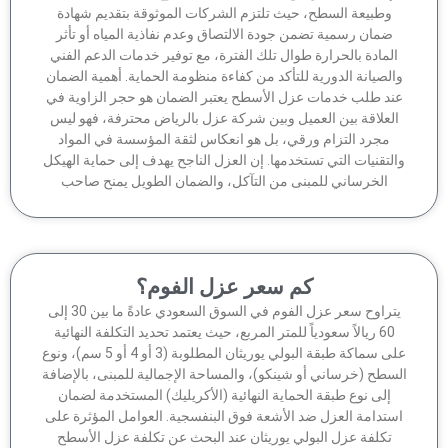
وطبيعة السطح، حيث تلتزم الشركات الموثوقة بتقديم شهادة
ضمان رسمية تضمن جودة الالتصاق وعدم نفاذية المياه أو تأثر
لمادة بالحرارة طوال تلك الفترة، مع توفير خدمات الدعم الفني
الصيانة الدورية للتأكد من كفاءة منظومة الحماية. أهمية الضمان
ند طلب خدمات عزل الأسطح يعتبر الضمان هو حجر الزاوية في
لعلاقة بين العميل وبين شركة عزل بالرياض محترفة، فهو ليس
مجرد التزام ورقي، بل هو انعكاس لثقة المؤسسة في المواد
لتقنيات التي تستخدمها. إن العزل الناجح يهدف إلى حماية الهيكل
الخرساني للمبنى من التآكل، والضمان الطويل يمنح صاحب
كم سعر عزل الفوم؟
يتراوح سعر عزل الفوم في السوق السعودي عادةً ما بين 30 إلى
60 ريالاً سعودياً للمتر المربع، حيث يعتمد تحديد التكلفة النهائية
على سماكة طبقة البولي يوريثان المطلوبة (3 أو 4 أو 5 سم)، ونوع
سطح (خرساني أو شينكو)، والمساحة الإجمالية للمبنى، بالإضافة
إلى نوع طبقة الحماية النهائية (الأكريليك) المستخدمة لضمان
ستدامة العزل ضد الأشعة فوق البنفسجية. العوامل المؤثرة على
تكلفة عزل البولي يوريثان عند البحث عن تكلفة عزل الأسطح