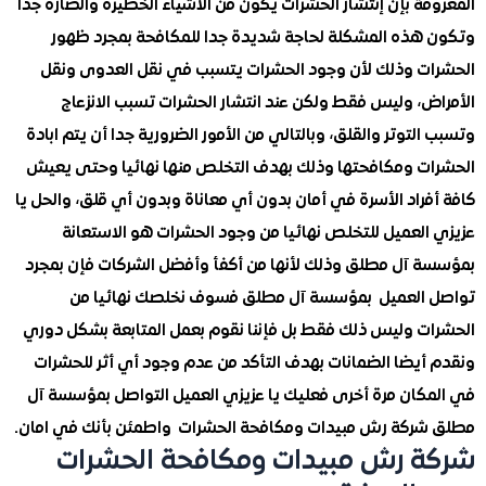
ة بإن إنتشار الحشرات يكون من الأشياء الخطيرة والضارة جدا
هذه المشكلة لحاجة شديدة جدا للمكافحة بمجرد ظهور
ت وذلك لأن وجود الحشرات يتسبب في نقل العدوى ونقل
ض، وليس فقط ولكن عند انتشار الحشرات تسبب الانزعاج
لتوتر والقلق، وبالتالي من الأمور الضرورية جدا أن يتم ابادة
ت ومكافحتها وذلك بهدف التخلص منها نهائيا وحتى يعيش
راد الأسرة في أمان بدون أي معاناة وبدون أي قلق، والحل يا
العميل للتخلص نهائيا من وجود الحشرات هو الاستعانة
 آل مطلق وذلك لأنها من أكفأ وأفضل الشركات فإن بمجرد
العميل بمؤسسة آل مطلق فسوف نخلصك نهائيا من
ت وليس ذلك فقط بل فإننا نقوم بعمل المتابعة بشكل دوري
أيضا الضمانات بهدف التأكد من عدم وجود أي أثر للحشرات
كان مرة أخرى فعليك يا عزيزي العميل التواصل بمؤسسة آل
ركة رش مبيدات ومكافحة الحشرات واطمئن بأنك في امان.
 رش مبيدات ومكافحة الحشرات