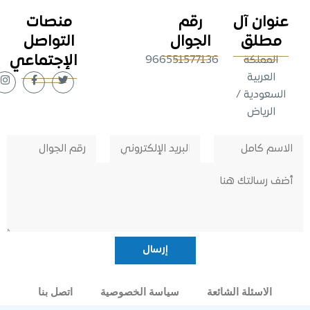
وان آل
رقم
منصات
طلق
الجوال
التواصل
الإجتماعي
لمملكة
966551577136
لعربية
عودية /
لرياض
الاسئلة الشائعة
سياسة الخصوصية
اتصل بنا