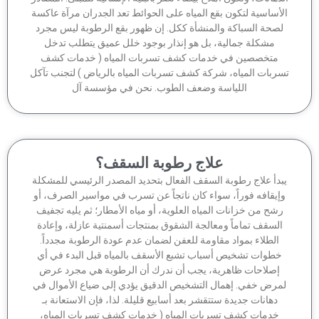
أساسية لتكون بقع المياه على الحوائط تعد الجدران مرآة عاكسة
صحة السباكة والمنشأة ككل. إن ظهور بقع الرطوبة ليس مجرد
مشكلة جمالية، بل هو إنذار بوجود خلل عميق يتطلب تدخل
متخصصين في خدمات كشف تسربات المياه ( خدمات كشف
ربات المياه، شركة كشف تسربات المياه بالرياض ) لتجنب تآكل
اللياسة وضعف الطوب. نحن في مؤسسة آل
علاج رطوبة السقف؟
بدأ علاج رطوبة السقف الفعال بتحديد المصدر الرئيسي للمشكلة
إيقافه فوراً، سواء كان ناتجاً عن تسرب في مواسير الصرف، أو
شح من خزانات المياه العلوية، أو مياه الأمطار؛ ثم يليه تجفيف
السقف تماماً ومعالجة الشقوق بمنتجات أسمنتية عازلة، وإعادة
الطلاء بمواد مقاومة للعفن لضمان عدم عودة الرطوبة مجدداً.
خطوات تشخيص أسباب تشبع الأسقف بالمياه قبل البدء في أي
إصلاحات ظاهرية، يجب أن ندرك أن الرطوبة هي مجرد عرض
مرض خفي. إهمال التشخيص الدقيق يؤدي إلى ضياع الأموال في
دهانات جديدة ستتقشر بعد أسابيع قليلة. لذا، فإن الاستعانة بـ
خدمات كشف تسربات المياه ( خدمات كشف تسربات المياه،