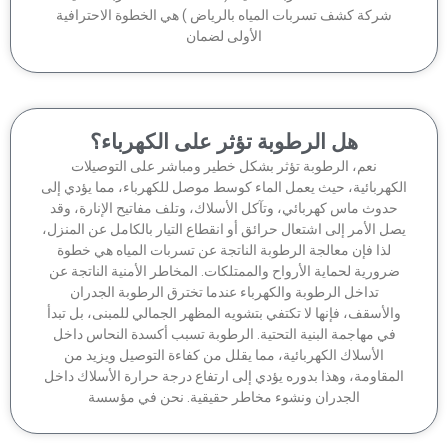
شركة كشف تسربات المياه بالرياض ) هي الخطوة الاحترافية
الأولى لضمان
هل الرطوبة تؤثر على الكهرباء؟
نعم، الرطوبة تؤثر بشكل خطير ومباشر على التوصيلات
كهربائية، حيث يعمل الماء كوسط موصل للكهرباء، مما يؤدي إلى
دوث ماس كهربائي، وتآكل الأسلاك، وتلف مفاتيح الإنارة، وقد
ل الأمر إلى اشتعال حرائق أو انقطاع التيار بالكامل عن المنزل،
لذا فإن معالجة الرطوبة الناتجة عن تسربات المياه هي خطوة
رورية لحماية الأرواح والممتلكات. المخاطر الأمنية الناتجة عن
تداخل الرطوبة والكهرباء عندما تخترق الرطوبة الجدران
الأسقف، فإنها لا تكتفي بتشويه المظهر الجمالي للمبنى، بل تبدأ
في مهاجمة البنية التحتية. الرطوبة تسبب أكسدة النحاس داخل
الأسلاك الكهربائية، مما يقلل من كفاءة التوصيل ويزيد من
مقاومة، وهذا بدوره يؤدي إلى ارتفاع درجة حرارة الأسلاك داخل
الجدران ونشوء مخاطر حقيقية. نحن في مؤسسة