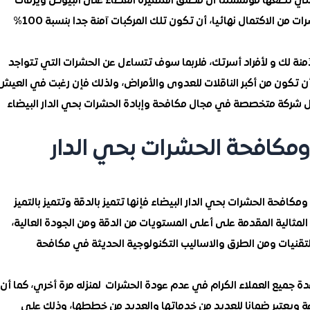
التي تضعها مؤسستنا آل مطلق المتميزة القضاء على البيوض ويرقات
الحشرات وبالتالي منع رجوع الدورة الطبيعية لتلك الحشرات من الاكتمال نهائيا، أن تكون تلك المركبات آمنة جدا بنسبة 100%
آمنة لك و لأفراد أسرتك، فلربما سوف تتساءل عن الحشرات التي تتواجد
أن تكون من أكبر الناقلات للعدوى والأمراض، ولذلك فإن رغبت في العيش
فضل شركة متخصصة في مجال مكافحة وإبادة الحشرات بحي الدار البيضاء
كافحة الحشرات بحي الدار
ة الحشرات بحي الدار البيضاء فإنها تتميز بالدقة وتتميز بالتميز
ت المثالية المقدمة على أعلى المستويات من الدقة ومن الجودة العالية،
قنيات ومن الطرق والاساليب التكنولوجية الحديثة في مكافحة
ة جميع العملاء الكرام في عدم عودة الحشرات لمنزله مرة أخري، كما أن
ة ويعتبر ضمانا للعديد من خدماتها والعديد من خططها، وذلك على