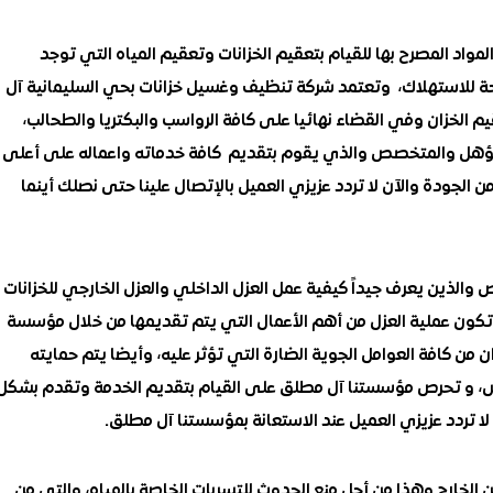
مواد المصرح بها للقيام بتعقيم الخزانات وتعقيم المياه التي توجد
حة للاستهلاك، وتعتمد شركة تنظيف وغسيل خزانات بحي السليمانية آل
 الخزان وفي القضاء نهائيا على كافة الرواسب والبكتريا والطحالب،
لمؤهل والمتخصص والذي يقوم بتقديم كافة خدماته واعماله على أعلى
لجودة والآن لا تردد عزيزي العميل بالإتصال علينا حتى نصلك أينما
لذين يعرف جيداً كيفية عمل العزل الداخلي والعزل الخارجي للخزانات
تكون عملية العزل من أهم الأعمال التي يتم تقديمها من خلال مؤسسة
من كافة العوامل الجوية الضارة التي تؤثر عليه، وأيضا يتم حمايته
س، و تحرص مؤسستنا آل مطلق على القيام بتقديم الخدمة وتقدم بشكل
ا تردد عزيزي العميل عند الاستعانة بمؤسستنا آل مطلق.
من الخارج وهذا من أجل منع الحدوث للتسربات الخاصة بالمياه، والتي من