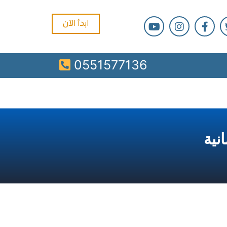
ابدأ الآن
0551577136
نية