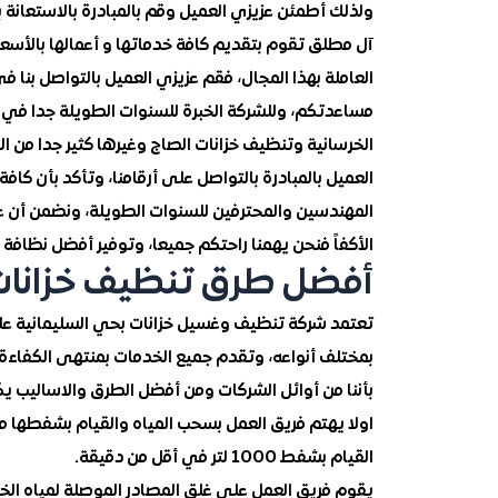
ولذلك أطمئن عزيزي العميل وقم بالمبادرة بالاستعان
آل مطلق تقوم بتقديم كافة خدماتها و أعمالها بالأسع
العاملة بهذا المجال، فقم عزيزي العميل بالتواصل بن
مساعدتكم، وللشركة الخبرة للسنوات الطويلة جدا في ت
الخرسانية وتنظيف خزانات الصاج وغيرها كثير جدا من ا
العميل بالمبادرة بالتواصل على أرقامنا، وتأكد بأن ك
المهندسين والمحترفين للسنوات الطويلة، ونضمن أن عمل
الأكفاً فنحن يهمنا راحتكم جميعا، وتوفير أفضل نظافة
أفضل طرق تنظيف خزانات ا
تعتمد شركة تنظيف وغسيل خزانات بحي السليمانية على
بمختلف أنواعه، وتقدم جميع الخدمات بمنتهى الكفاءة و
بأننا من أوائل الشركات ومن أفضل الطرق والاساليب ي
اولا يهتم فريق العمل بسحب المياه والقيام بشفطها م
القيام بشفط 1000 لتر في أقل من دقيقة.
يقوم فريق العمل على غلق المصادر الموصلة لمياه الخز