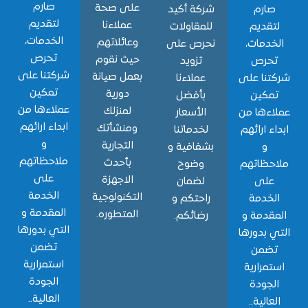
صارم
على صحة
ارم
شركة أكيد
لتقديم
عملاءنا
قديم
للمقاولات
الخدمات،
وعائلاتهم
دمات،
نحرص على
تحرص
حيث نقوم
حرص
تزويد
شركتنا على
بعمل صيانة
نا على
عملاءنا
تمكين
دورية
مكين
بأفضل
عملاءها من
لمنزلك
ءها من
الأسعار
ابداء ارائهم
ومنشأتك
ء ارائهم
لخدماتنا
و
التجارية
و
بشفافية و
ملاحظاتهم
بأحدث
حظاتهم
وضوح
على
الاجهزة
لى
لضمان
الخدمة
التكنولوجية
خدمة
راحتكم و
المقدمة و
المتطوره.
قدمة و
رضائكم.
التي بدورها
 بدورها
تضمن
ضمن
استمرارية
مرارية
الجودة
جودة
العالية..
الية..