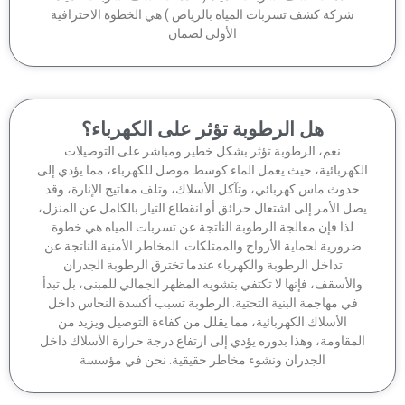
شركة كشف تسربات المياه بالرياض ) هي الخطوة الاحترافية
الأولى لضمان
هل الرطوبة تؤثر على الكهرباء؟
نعم، الرطوبة تؤثر بشكل خطير ومباشر على التوصيلات
كهربائية، حيث يعمل الماء كوسط موصل للكهرباء، مما يؤدي إلى
دوث ماس كهربائي، وتآكل الأسلاك، وتلف مفاتيح الإنارة، وقد
ل الأمر إلى اشتعال حرائق أو انقطاع التيار بالكامل عن المنزل،
لذا فإن معالجة الرطوبة الناتجة عن تسربات المياه هي خطوة
رورية لحماية الأرواح والممتلكات. المخاطر الأمنية الناتجة عن
تداخل الرطوبة والكهرباء عندما تخترق الرطوبة الجدران
الأسقف، فإنها لا تكتفي بتشويه المظهر الجمالي للمبنى، بل تبدأ
في مهاجمة البنية التحتية. الرطوبة تسبب أكسدة النحاس داخل
الأسلاك الكهربائية، مما يقلل من كفاءة التوصيل ويزيد من
مقاومة، وهذا بدوره يؤدي إلى ارتفاع درجة حرارة الأسلاك داخل
الجدران ونشوء مخاطر حقيقية. نحن في مؤسسة