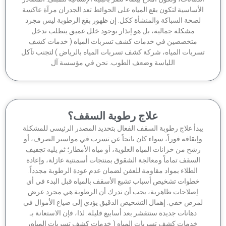
أساسية لتكون بقع المياه على الحوائط تعد الجدران مرآة عاكسة
صحة السباكة والمنشأة ككل. إن ظهور بقع الرطوبة ليس مجرد
مشكلة جمالية، بل هو إنذار بوجود خلل عميق يتطلب تدخل
متخصصين في خدمات كشف تسربات المياه ( خدمات كشف
ربات المياه، شركة كشف تسربات المياه بالرياض ) لتجنب تآكل
اللياسة وضعف الطوب. نحن في مؤسسة آل
علاج رطوبة السقف؟
بدأ علاج رطوبة السقف الفعال بتحديد المصدر الرئيسي للمشكلة
إيقافه فوراً، سواء كان ناتجاً عن تسرب في مواسير الصرف، أو
شح من خزانات المياه العلوية، أو مياه الأمطار؛ ثم يليه تجفيف
السقف تماماً ومعالجة الشقوق بمنتجات أسمنتية عازلة، وإعادة
الطلاء بمواد مقاومة للعفن لضمان عدم عودة الرطوبة مجدداً.
خطوات تشخيص أسباب تشبع الأسقف بالمياه قبل البدء في أي
إصلاحات ظاهرية، يجب أن ندرك أن الرطوبة هي مجرد عرض
مرض خفي. إهمال التشخيص الدقيق يؤدي إلى ضياع الأموال في
دهانات جديدة ستتقشر بعد أسابيع قليلة. لذا، فإن الاستعانة بـ
خدمات كشف تسربات المياه ( خدمات كشف تسربات المياه،