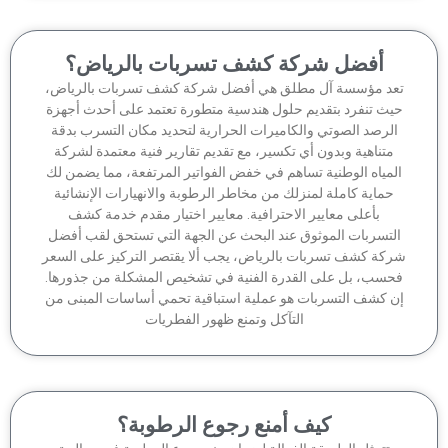
أفضل شركة كشف تسربات بالرياض؟
عد مؤسسة آل مطلق هي أفضل شركة كشف تسربات بالرياض،
يث تنفرد بتقديم حلول هندسية متطورة تعتمد على أحدث أجهزة
لرصد الصوتي والكاميرات الحرارية لتحديد مكان التسرب بدقة
متناهية وبدون أي تكسير، مع تقديم تقارير فنية معتمدة لشركة
لمياه الوطنية تساهم في خفض الفواتير المرتفعة، مما يضمن لك
حماية كاملة لمنزلك من مخاطر الرطوبة والانهيارات الإنشائية
بأعلى معايير الاحترافية. معايير اختيار مقدم خدمة كشف
لتسربات الموثوق عند البحث عن الجهة التي تستحق لقب أفضل
كة كشف تسربات بالرياض، يجب ألا يقتصر التركيز على السعر
حسب، بل على القدرة الفنية في تشخيص المشكلة من جذورها.
ن كشف التسربات هو عملية استباقية تحمي أساسات المبنى من
التآكل وتمنع ظهور الفطريات
كيف أمنع رجوع الرطوبة؟