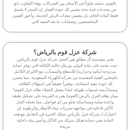
الفوم، ستجد تفاوتاً في الأسعار بين الشركات، وهذا التفاوت نابع
ن محددات فنية بحتة تضمن لك جودة العمل. إن السعر لا يشمل
ط المادة الخام، بل يتضمن معدات الرش الحديثة، وأجور الفنيين
المتخصصين، وضمانات ما بعد التنفيذ التي
شركة عزل فوم بالرياض؟
تعتبر مؤسسة آل مطلق هي أفضل شركة عزل فوم بالرياض،
ث نعتمد على مادة البولي يوريثان عالية الكثافة التي توفر حماية
زدوجة (مائية وحرارية) للأسطح والمنشآت، مع الالتزام الكامل
لمعايير الفنية المعتمدة من شركة الكهرباء السعودية، مما يضمن
لك جودة تنفيذ استثنائية، توفيراً حقيقياً في استهلاك الطاقة،
ماناً يمتد لسنوات طويلة. لماذا يفضل العملاء نظام عزل الفوم؟
تاز نظام العزل بالرش (الفوم) بقدرته الفريدة على تشكيل طبقة
واحدة صلبة ومتماسكة تخلو من أي فواصل، مما يجعله الحل
الأكثر فاعلية في مواجهة تسربات مياه الأمطار والرطوبة. إن
ختيارك لـ شركة عزل بالرياض تمتلك الخبرة في التعامل مع هذه
المادة يعني حماية هيكل منزلك من التآكل وتأمين بيئة داخلية
مريحة