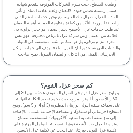
وطبيعة السطح، حيث تلتزم الشركات الموثوقة بتقديم شهادة
ضمان رسمية تضمن جودة الالتصاق وعدم نفاذية المياه أو تأثر
لمادة بالحرارة طوال تلك الفترة، مع توفير خدمات الدعم الفني
الصيانة الدورية للتأكد من كفاءة منظومة الحماية. أهمية الضمان
ند طلب خدمات عزل الأسطح يعتبر الضمان هو حجر الزاوية في
لعلاقة بين العميل وبين شركة عزل بالرياض محترفة، فهو ليس
مجرد التزام ورقي، بل هو انعكاس لثقة المؤسسة في المواد
لتقنيات التي تستخدمها. إن العزل الناجح يهدف إلى حماية الهيكل
الخرساني للمبنى من التآكل، والضمان الطويل يمنح صاحب
كم سعر عزل الفوم؟
يتراوح سعر عزل الفوم في السوق السعودي عادةً ما بين 30 إلى
60 ريالاً سعودياً للمتر المربع، حيث يعتمد تحديد التكلفة النهائية
على سماكة طبقة البولي يوريثان المطلوبة (3 أو 4 أو 5 سم)، ونوع
سطح (خرساني أو شينكو)، والمساحة الإجمالية للمبنى، بالإضافة
إلى نوع طبقة الحماية النهائية (الأكريليك) المستخدمة لضمان
ستدامة العزل ضد الأشعة فوق البنفسجية. العوامل المؤثرة على
تكلفة عزل البولي يوريثان عند البحث عن تكلفة عزل الأسطح