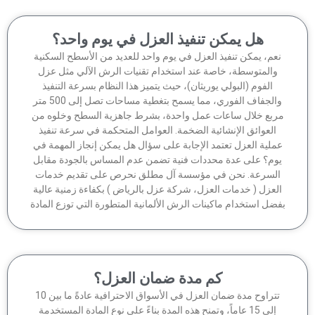
هل يمكن تنفيذ العزل في يوم واحد؟
عم، يمكن تنفيذ العزل في يوم واحد للعديد من الأسطح السكنية
والمتوسطة، خاصة عند استخدام تقنيات الرش الآلي مثل عزل
الفوم (البولي يوريثان)، حيث يتميز هذا النظام بسرعة التنفيذ
والجفاف الفوري، مما يسمح بتغطية مساحات تصل إلى 500 متر
ربع خلال ساعات عمل واحدة، بشرط جاهزية السطح وخلوه من
العوائق الإنشائية الضخمة. العوامل المتحكمة في سرعة تنفيذ
ملية العزل تعتمد الإجابة على سؤال هل يمكن إنجاز المهمة في
وم؟ على عدة محددات فنية تضمن عدم المساس بالجودة مقابل
لسرعة. نحن في مؤسسة آل مطلق نحرص على تقديم خدمات
لعزل ( خدمات العزل، شركة عزل بالرياض ) بكفاءة زمنية عالية
ضل استخدام ماكينات الرش الألمانية المتطورة التي توزع المادة
كم مدة ضمان العزل؟
تتراوح مدة ضمان العزل في الأسواق الاحترافية عادةً ما بين 10
إلى 15 عاماً، وتمنح هذه المدة بناءً على نوع المادة المستخدمة