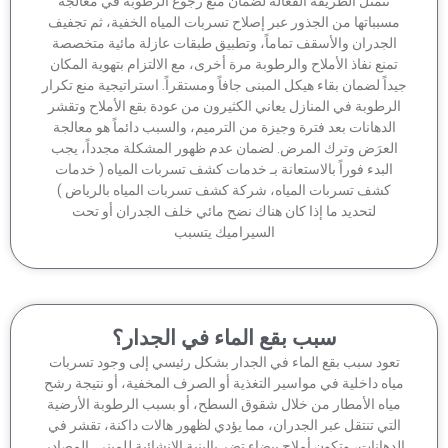
تتمثل الطريقة الفعالة لضمان منع رجوع الرطوبة في معالجة
سبباتها من الجذور عبر إصلاح تسربات المياه الخفية، ثم تجفيف
الجدران والأسقف تماماً، وتطبيق طبقات عازلة مائية متخصصة
منع نفاذ الأملاح والرطوبة مرة أخرى، مع الالتزام بتهوية المكان
داً لضمان بقاء هيكل المبنى جافاً ومستقراً. استراتيجية منع تكرار
لرطوبة في المنازل يعاني الكثيرون من عودة بقع الأملاح وتقشر
الدهانات بعد فترة وجيزة من الترميم، والسبب دائماً هو معالجة
لعرَض وترك المرض. لضمان عدم ظهور المشكلة مجدداً، يجب
البدء فوراً بالاستعانة بـ خدمات كشف تسربات المياه ( خدمات
كشف تسربات المياه، شركة كشف تسربات المياه بالرياض )
لتحديد ما إذا كان هناك نضح مائي خلف الجدران أو تحت
السيراميك يتسبب
سبب بقع الماء في الجدار؟
عود سبب بقع الماء في الجدار بشكل رئيسي إلى وجود تسربات
اه داخلية في مواسير التغذية أو الصرف المخفية، أو نتيجة رشح
ياه الأمطار من خلال شقوق السطح، أو بسبب الرطوبة الأرضية
لتي تنتقل عبر الجدران، مما يؤدي لظهور هالات داكنة، تقشر في
دهانات، وتكون أملاح بيضاء تضر بالبنية الإنشائية للمبنى. المصادر