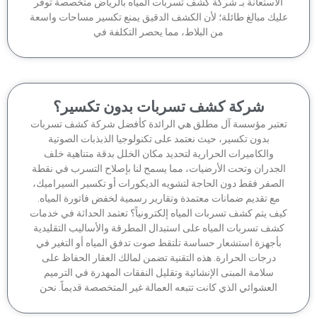
لاستعانة بـ شركة كشف تسربات المياه بالرياض متخصصة توفر
يك مبالغ طائلة؛ لأن الكشف الدقيق يمنع تكسير مساحات واسعة
من البلاط، مما يحصر التكلفة في
شركة كشف تسربات بدون تكسير؟
تبر مؤسسة آل مطلق هي الرائدة كأفضل شركة كشف تسربات
بدون تكسير، حيث نعتمد على تكنولوجيا الذبذبات الصوتية
والكاميرات الحرارية لتحديد مكان الخلل بدقة متناهية خلف
جدران وتحت الأرضيات، مما يسمح لنا بإصلاح التسرب في نقطة
لصفر فقط دون الحاجة لتشويه الديكورات أو تكسير السيراميك،
مع تقديم ضمانات معتمدة وتقارير رسمية لخفض فاتورة المياه.
ف يتم كشف تسربات المياه إلكترونياً؟ تعتمد الحداثة في خدمات
شف تسربات المياه على استبدال المطرقة والأساليب التقليدية
أجهزة استشعار حساسة تلتقط صوت تدفق المياه أو التغير في
درجات الحرارة. هذه التقنية تضمن لمالك العقار الحفاظ على
سلامة المبنى الإنشائية وتقليل النفقات المهدرة في الترميم
العشوائي الذي كانت تتبعه العمالة غير المتخصصة قديماً. نحن