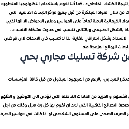
 نتيجة الكشف الخاطىء ، كما أننا نقوم باستخدام التكنولوجيا المتطوره
 خلال المواد المبتكرة من قبل جميع مراكز الابحاث العالميه التى
الكيمائية الامنة تماماً على المواسير وعلى الاحواض الا انها تذيب
مياة بالشكل الطبيعى وبالتالى تتسبب فى حدوث مشكلة الانسداد .
نسداد بشكل احترافي للغاية، لذا لا نتسبب فى الاحداث لاى فوضى
بعاث للروائح المزعجة منه
من شركة تسليك مجاري بحي
رر للمجارى، بالرغم من المجهود المبذول من قبل كافة المؤسسات
ن انفسهم و المزيد من العادات الخاطئة التى تؤدى الى التوضيح و الظهور
 النصائح الذهبية الذي لابد ان نقوم بها كل ربة منزل وذلك من اجل
ير الصرف الصحى على المستوى الشخصى او اذا كانت في مواسير الصرف