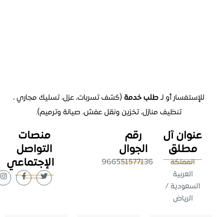
تفسار أو لـ
طلب خدمة
(كشف تسربات، عزل، تسليك مجاري ،
تنظيف منازل
، تخزين ونقل عفش، صيانة وترميم).
وان آل
رقم
منصات
طلق
الجوال
التواصل
الإجتماعي
لمملكة
966551577136
لعربية
عودية /
لرياض