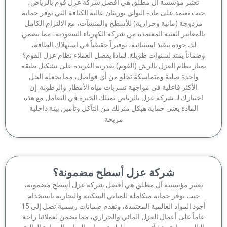
تعتبر مؤسسة آل مطلق هي أفضل شركة عزل فوم بالرياض،
ث نعتمد على مادة البولي يوريثان عالية الكثافة التي توفر حماية
زدوجة (مائية وحرارية) للأسطح والمنشآت، مع الالتزام الكامل
لمعايير الفنية المعتمدة من شركة الكهرباء السعودية، مما يضمن
لك جودة تنفيذ استثنائية، توفيراً حقيقياً في استهلاك الطاقة،
ماناً يمتد لسنوات طويلة. لماذا يفضل العملاء نظام عزل الفوم؟
تاز نظام العزل بالرش (الفوم) بقدرته الفريدة على تشكيل طبقة
واحدة صلبة ومتماسكة تخلو من أي فواصل، مما يجعله الحل
الأكثر فاعلية في مواجهة تسربات مياه الأمطار والرطوبة. إن
ختيارك لـ شركة عزل بالرياض تمتلك الخبرة في التعامل مع هذه
المادة يعني حماية هيكل منزلك من التآكل وتأمين بيئة داخلية
مريحة
شركة عزل أسطح مضمونة؟
عتبر مؤسسة آل مطلق هي أفضل شركة عزل أسطح مضمونة،
حيث توفر حماية متكاملة للمباني السكنية والتجارية باستخدام
أجود المواد العالمية المعتمدة، وتقدم ضمانات رسمية تصل إلى 15
ماً على أعمال العزل المائي والحراري، مما يضمن لعملائنا راحة