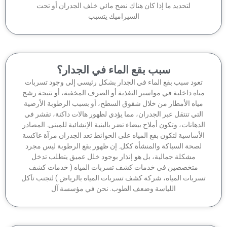
لتحديد ما إذا كان هناك نضح مائي خلف الجدران أو تحت
السيراميك يتسبب
سبب بقع الماء في الجدار؟
عود سبب بقع الماء في الجدار بشكل رئيسي إلى وجود تسربات
اه داخلية في مواسير التغذية أو الصرف المخفية، أو نتيجة رشح
ياه الأمطار من خلال شقوق السطح، أو بسبب الرطوبة الأرضية
لتي تنتقل عبر الجدران، مما يؤدي لظهور هالات داكنة، تقشر في
دهانات، وتكون أملاح بيضاء تضر بالبنية الإنشائية للمبنى. المصادر
أساسية لتكون بقع المياه على الحوائط تعد الجدران مرآة عاكسة
صحة السباكة والمنشأة ككل. إن ظهور بقع الرطوبة ليس مجرد
مشكلة جمالية، بل هو إنذار بوجود خلل عميق يتطلب تدخل
متخصصين في خدمات كشف تسربات المياه ( خدمات كشف
ربات المياه، شركة كشف تسربات المياه بالرياض ) لتجنب تآكل
اللياسة وضعف الطوب. نحن في مؤسسة آل