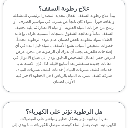
علاج رطوبة السقف؟
بدأ علاج رطوبة السقف الفعال بتحديد المصدر الرئيسي للمشكلة
إيقافه فوراً، سواء كان ناتجاً عن تسرب في مواسير الصرف، أو
شح من خزانات المياه العلوية، أو مياه الأمطار؛ ثم يليه تجفيف
السقف تماماً ومعالجة الشقوق بمنتجات أسمنتية عازلة، وإعادة
الطلاء بمواد مقاومة للعفن لضمان عدم عودة الرطوبة مجدداً.
خطوات تشخيص أسباب تشبع الأسقف بالمياه قبل البدء في أي
إصلاحات ظاهرية، يجب أن ندرك أن الرطوبة هي مجرد عرض
مرض خفي. إهمال التشخيص الدقيق يؤدي إلى ضياع الأموال في
دهانات جديدة ستتقشر بعد أسابيع قليلة. لذا، فإن الاستعانة بـ
خدمات كشف تسربات المياه ( خدمات كشف تسربات المياه،
شركة كشف تسربات المياه بالرياض ) هي الخطوة الاحترافية
الأولى لضمان
هل الرطوبة تؤثر على الكهرباء؟
نعم، الرطوبة تؤثر بشكل خطير ومباشر على التوصيلات
كهربائية، حيث يعمل الماء كوسط موصل للكهرباء، مما يؤدي إلى