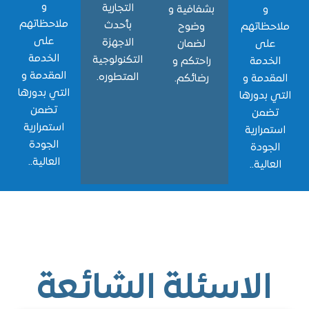
و
التجارية
و
بشفافية و
ملاحظاتهم
بأحدث
حظاتهم
وضوح
على
الاجهزة
لى
لضمان
الخدمة
التكنولوجية
خدمة
راحتكم و
المقدمة و
المتطوره.
قدمة و
رضائكم.
التي بدورها
 بدورها
تضمن
ضمن
استمرارية
مرارية
الجودة
جودة
العالية..
الية..
الاسئلة الشائعة