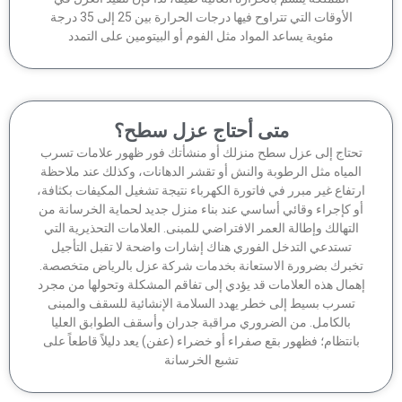
الأوقات التي تتراوح فيها درجات الحرارة بين 25 إلى 35 درجة
مئوية يساعد المواد مثل الفوم أو البيتومين على التمدد
متى أحتاج عزل سطح؟
حتاج إلى عزل سطح منزلك أو منشأتك فور ظهور علامات تسرب
لمياه مثل الرطوبة والنش أو تقشر الدهانات، وكذلك عند ملاحظة
تفاع غير مبرر في فاتورة الكهرباء نتيجة تشغيل المكيفات بكثافة،
 كإجراء وقائي أساسي عند بناء منزل جديد لحماية الخرسانة من
لتهالك وإطالة العمر الافتراضي للمبنى. العلامات التحذيرية التي
تستدعي التدخل الفوري هناك إشارات واضحة لا تقبل التأجيل
برك بضرورة الاستعانة بخدمات شركة عزل بالرياض متخصصة.
مال هذه العلامات قد يؤدي إلى تفاقم المشكلة وتحولها من مجرد
تسرب بسيط إلى خطر يهدد السلامة الإنشائية للسقف والمبنى
بالكامل. من الضروري مراقبة جدران وأسقف الطوابق العليا
انتظام؛ فظهور بقع صفراء أو خضراء (عفن) يعد دليلاً قاطعاً على
تشبع الخرسانة