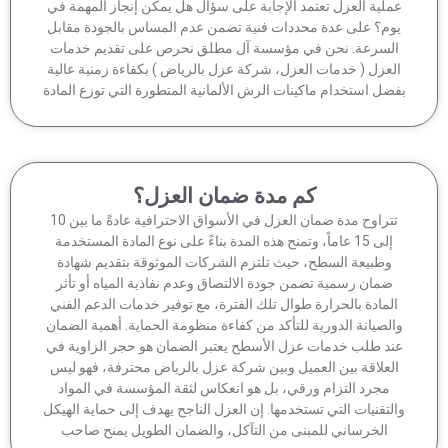
ملية العزل تعتمد الإجابة على سؤال هل يمكن إنجاز المهمة في
وم؟ على عدة محددات فنية تضمن عدم المساس بالجودة مقابل
لسرعة. نحن في مؤسسة آل مطلق نحرص على تقديم خدمات
لعزل ( خدمات العزل، شركة عزل بالرياض ) بكفاءة زمنية عالية
ضل استخدام ماكينات الرش الألمانية المتطورة التي توزع المادة
كم مدة ضمان العزل؟
تتراوح مدة ضمان العزل في الأسواق الاحترافية عادةً ما بين 10
إلى 15 عاماً، وتمنح هذه المدة بناءً على نوع المادة المستخدمة
وطبيعة السطح، حيث تلتزم الشركات الموثوقة بتقديم شهادة
ضمان رسمية تضمن جودة الالتصاق وعدم نفاذية المياه أو تأثر
لمادة بالحرارة طوال تلك الفترة، مع توفير خدمات الدعم الفني
الصيانة الدورية للتأكد من كفاءة منظومة الحماية. أهمية الضمان
ند طلب خدمات عزل الأسطح يعتبر الضمان هو حجر الزاوية في
لعلاقة بين العميل وبين شركة عزل بالرياض محترفة، فهو ليس
مجرد التزام ورقي، بل هو انعكاس لثقة المؤسسة في المواد
لتقنيات التي تستخدمها. إن العزل الناجح يهدف إلى حماية الهيكل
الخرساني للمبنى من التآكل، والضمان الطويل يمنح صاحب