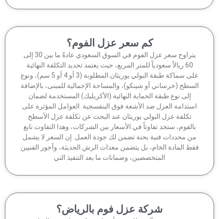
كم سعر عزل الفوم؟
يتراوح سعر عزل الفوم في السوق السعودي عادةً ما بين 30 إلى
60 ريالاً سعودياً للمتر المربع، حيث يعتمد تحديد التكلفة النهائية
على سماكة طبقة البولي يوريثان المطلوبة (3 أو 4 أو 5 سم)، ونوع
سطح (خرساني أو شينكو)، والمساحة الإجمالية للمبنى، بالإضافة
إلى نوع طبقة الحماية النهائية (الأكريليك) المستخدمة لضمان
ستدامة العزل ضد الأشعة فوق البنفسجية. العوامل المؤثرة على
تكلفة عزل البولي يوريثان عند البحث عن تكلفة عزل الأسطح
الفوم، ستجد تفاوتاً في الأسعار بين الشركات، وهذا التفاوت نابع
ن محددات فنية بحتة تضمن لك جودة العمل. إن السعر لا يشمل
ط المادة الخام، بل يتضمن معدات الرش الحديثة، وأجور الفنيين
المتخصصين، وضمانات ما بعد التنفيذ التي
شركة عزل فوم بالرياض؟