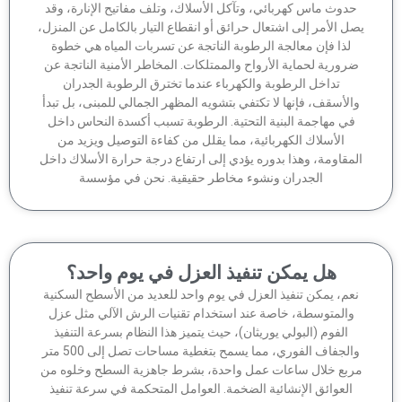
دوث ماس كهربائي، وتآكل الأسلاك، وتلف مفاتيح الإنارة، وقد
ل الأمر إلى اشتعال حرائق أو انقطاع التيار بالكامل عن المنزل،
لذا فإن معالجة الرطوبة الناتجة عن تسربات المياه هي خطوة
رورية لحماية الأرواح والممتلكات. المخاطر الأمنية الناتجة عن
تداخل الرطوبة والكهرباء عندما تخترق الرطوبة الجدران
الأسقف، فإنها لا تكتفي بتشويه المظهر الجمالي للمبنى، بل تبدأ
في مهاجمة البنية التحتية. الرطوبة تسبب أكسدة النحاس داخل
الأسلاك الكهربائية، مما يقلل من كفاءة التوصيل ويزيد من
مقاومة، وهذا بدوره يؤدي إلى ارتفاع درجة حرارة الأسلاك داخل
الجدران ونشوء مخاطر حقيقية. نحن في مؤسسة
هل يمكن تنفيذ العزل في يوم واحد؟
عم، يمكن تنفيذ العزل في يوم واحد للعديد من الأسطح السكنية
والمتوسطة، خاصة عند استخدام تقنيات الرش الآلي مثل عزل
الفوم (البولي يوريثان)، حيث يتميز هذا النظام بسرعة التنفيذ
والجفاف الفوري، مما يسمح بتغطية مساحات تصل إلى 500 متر
ربع خلال ساعات عمل واحدة، بشرط جاهزية السطح وخلوه من
العوائق الإنشائية الضخمة. العوامل المتحكمة في سرعة تنفيذ