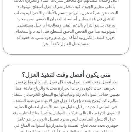
لبال وحماية منشآتهم من مخاطر تسربات المياه والحرارة العالية
بأعلى معايير الجودة. كيف تختار شركة عزل أسطح موثوقة؟
لبحث عن شركة عزل بالرياض تتسم بالأمانة والاحترافية يتطلب
التدقيق في عدة معايير أساسية. الضمان الحقيقي ليس مجرد
ورقة، بل هو التزام بالدعم الفني ومعالجة أي خلل مستقبلي.
الموثوقية تبدأ من الفحص الدقيق للسطح قبل البدء، واستخدام
أجهزة كشف إلكترونية للتأكد من عدم وجود تسربات خفية قد
تفسد عمل العازل لاحقاً. نحن
متى يكون أفضل وقت لتنفيذ العزل؟
عد أفضل وقت لتنفيذ العزل هو خلال فصل الربيع أو مطلع فصل
الخريف، حيث تكون درجات الحرارة معتدلة والرياح هادئة، مما
من جفاف المواد العازلة وتماسكها مع السطح الخرساني بشكل
ثالي، كما يُنصح بشدة بإجراء العزل فور الانتهاء من صبة السقف
في المباني الجديدة وقبل حلول مواسم الأمطار لضمان الحماية
قصوى. التوقيت المثالي لتركيب العوازل وتأثير المناخ اختيار موعد
عزل الأسطح المناسب ليس مجرد تفصيل ثانوي، بل هو عامل
وهري يحدد مدى نجاح العملية واستمراريتها لسنوات. المناخ في
المملكة يتسم بالحرارة العالية صيفاً، لذا فإن تنفيذ العزل في