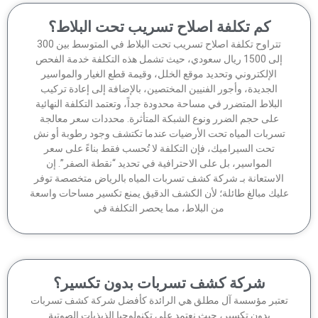
كم تكلفة اصلاح تسريب تحت البلاط؟
تتراوح تكلفة اصلاح تسريب تحت البلاط في المتوسط بين 300
إلى 1500 ريال سعودي، حيث تشمل هذه التكلفة خدمة الفحص
الإلكتروني وتحديد موقع الخلل، وقيمة قطع الغيار والمواسير
الجديدة، وأجور الفنيين المختصين، بالإضافة إلى إعادة تركيب
لبلاط المتضرر في مساحة محدودة جداً، وتعتمد التكلفة النهائية
على حجم الضرر ونوع الشبكة المتأثرة. محددات سعر معالجة
سربات المياه تحت الأرضيات عندما تكتشف وجود رطوبة أو نش
تحت السيراميك، فإن التكلفة لا تُحسب فقط بناءً على سعر
المواسير، بل على الاحترافية في تحديد “نقطة الصفر”. إن
لاستعانة بـ شركة كشف تسربات المياه بالرياض متخصصة توفر
يك مبالغ طائلة؛ لأن الكشف الدقيق يمنع تكسير مساحات واسعة
من البلاط، مما يحصر التكلفة في
شركة كشف تسربات بدون تكسير؟
تبر مؤسسة آل مطلق هي الرائدة كأفضل شركة كشف تسربات
بدون تكسير، حيث نعتمد على تكنولوجيا الذبذبات الصوتية