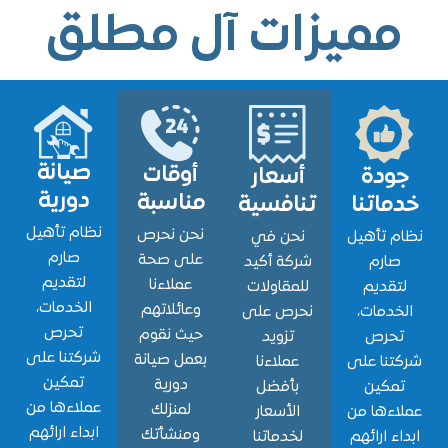
ميزات آل مطلق
صيانة
أوقات
ودة
أسعار
دورية
مناسبة
اتنا
تنافسية
نظام تأهيل
نحن نحرص
 تأهيل
نحن في
صارم
على صحة
ارم
شركة أكيد
لتقديم
عملاءنا
قديم
للمقاولات
الخدمات،
وعائلاتهم
دمات،
نحرص على
تحرص
حيث نقوم
حرص
تزويد
شركتنا على
بعمل صيانة
نا على
عملاءنا
تمكين
دورية
مكين
بأفضل
عملاءها من
لمنزلك
ءها من
الأسعار
ابداء ارائهم
ومنشأتك
ء ارائهم
لخدماتنا