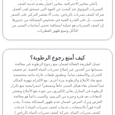
بأعلى معايير الاحترافية. معايير اختيار مقدم خدمة كشف
لتسربات الموثوق عند البحث عن الجهة التي تستحق لقب أفضل
كة كشف تسربات بالرياض، يجب ألا يقتصر التركيز على السعر
حسب، بل على القدرة الفنية في تشخيص المشكلة من جذورها.
ن كشف التسربات هو عملية استباقية تحمي أساسات المبنى من
التآكل وتمنع ظهور الفطريات
كيف أمنع رجوع الرطوبة؟
تتمثل الطريقة الفعالة لضمان منع رجوع الرطوبة في معالجة
سبباتها من الجذور عبر إصلاح تسربات المياه الخفية، ثم تجفيف
الجدران والأسقف تماماً، وتطبيق طبقات عازلة مائية متخصصة
منع نفاذ الأملاح والرطوبة مرة أخرى، مع الالتزام بتهوية المكان
داً لضمان بقاء هيكل المبنى جافاً ومستقراً. استراتيجية منع تكرار
لرطوبة في المنازل يعاني الكثيرون من عودة بقع الأملاح وتقشر
الدهانات بعد فترة وجيزة من الترميم، والسبب دائماً هو معالجة
لعرَض وترك المرض. لضمان عدم ظهور المشكلة مجدداً، يجب
البدء فوراً بالاستعانة بـ خدمات كشف تسربات المياه ( خدمات
كشف تسربات المياه، شركة كشف تسربات المياه بالرياض )