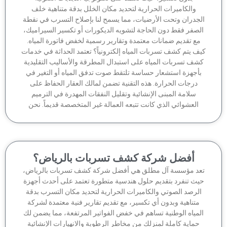
والكاميرات الحرارية لتحديد مكان الخلل بدقة متناهية خلف
جدران وتحت الأرضيات، مما يسمح لنا بإصلاح التسرب في نقطة
لصفر فقط دون الحاجة لتشويه الديكورات أو تكسير السيراميك،
مع تقديم ضمانات معتمدة وتقارير رسمية لخفض فاتورة المياه.
ف يتم كشف تسربات المياه إلكترونياً؟ تعتمد الحداثة في خدمات
شف تسربات المياه على استبدال المطرقة والأساليب التقليدية
أجهزة استشعار حساسة تلتقط صوت تدفق المياه أو التغير في
درجات الحرارة. هذه التقنية تضمن لمالك العقار الحفاظ على
سلامة المبنى الإنشائية وتقليل النفقات المهدرة في الترميم
العشوائي الذي كانت تتبعه العمالة غير المتخصصة قديماً. نحن
أفضل شركة كشف تسربات بالرياض؟
عد مؤسسة آل مطلق هي أفضل شركة كشف تسربات بالرياض،
يث تنفرد بتقديم حلول هندسية متطورة تعتمد على أحدث أجهزة
لرصد الصوتي والكاميرات الحرارية لتحديد مكان التسرب بدقة
متناهية وبدون أي تكسير، مع تقديم تقارير فنية معتمدة لشركة
لمياه الوطنية تساهم في خفض الفواتير المرتفعة، مما يضمن لك
حماية كاملة لمنزلك من مخاطر الرطوبة والانهيارات الإنشائية