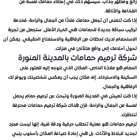
مظهر جذاب. سيسهم ذلك في إعطاء حمامك لمسة من
 والأناقة.
 تتمنى أن تجعل حمامك ملاذًا من الجمال والراحة، فخدمة
سباكة جديدة للحمامات هي الخيار الأمثل. ستجعل من تجربة
مام لديك لحظات من الرفاهية والاستمتاع الحقيقي. يمكن أن
حلامك إلى واقع متلألئ في منزلك.
 ترميم حمامات بالمدينة المنورة
هو ملاذنا الخاص، المكان الذي نتوجه إليه للعثور على
ة والاسترخاء. إنه مكان يجب أن يعكس شخصيتك ويوفر لك
ة والجمال.
ت تعيش في المدينة المنورة وتبحث عن ترميم حمام يحمل
ن الجمال والراحة، فإن هناك شركة ترميم حمامات محترفة
.
حمامات هو عملية تتطلب حرفية ودقة فنية، إنها ليست مجرد
للبلاط والأثاث، بل هي إعادة صياغة المكان بأسلوب يلبي