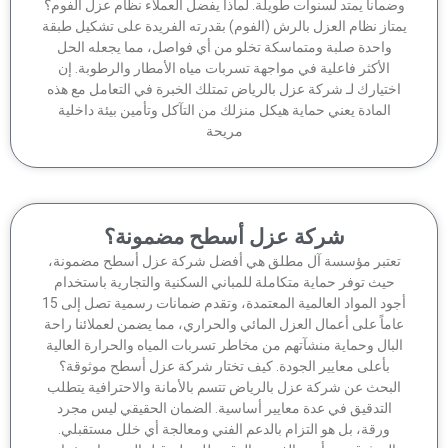
ماناً يمتد لسنوات طويلة. لماذا يفضل العملاء نظام عزل الفوم؟
تاز نظام العزل بالرش (الفوم) بقدرته الفريدة على تشكيل طبقة
واحدة صلبة ومتماسكة تخلو من أي فواصل، مما يجعله الحل
الأكثر فاعلية في مواجهة تسربات مياه الأمطار والرطوبة. إن
ختيارك لـ شركة عزل بالرياض تمتلك الخبرة في التعامل مع هذه
المادة يعني حماية هيكل منزلك من التآكل وتأمين بيئة داخلية
مريحة
شركة عزل أسطح مضمونة؟
عتبر مؤسسة آل مطلق هي أفضل شركة عزل أسطح مضمونة،
حيث توفر حماية متكاملة للمباني السكنية والتجارية باستخدام
أجود المواد العالمية المعتمدة، وتقدم ضمانات رسمية تصل إلى 15
ماً على أعمال العزل المائي والحراري، مما يضمن لعملائنا راحة
لبال وحماية منشآتهم من مخاطر تسربات المياه والحرارة العالية
بأعلى معايير الجودة. كيف تختار شركة عزل أسطح موثوقة؟
لبحث عن شركة عزل بالرياض تتسم بالأمانة والاحترافية يتطلب
التدقيق في عدة معايير أساسية. الضمان الحقيقي ليس مجرد
ورقة، بل هو التزام بالدعم الفني ومعالجة أي خلل مستقبلي.