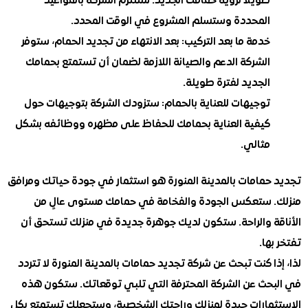
طويلاً لرؤية حمامك الجديد. ستلتزم الشركة بالمواعيد
المحددة وستسلم المشروع في الوقت المحدد.
خدمة ما بعد التركيب: بعد الانتهاء من تجديد الحمام، ستوفر
الشركة الدعم والصيانة اللازمة لضمان أن تستمتع بحمامك
الجديد لفترة طويلة.
توجيهات للعناية بالحمام: ستزودك الشركة بتوجيهات حول
كيفية العناية بحمامك للحفاظ على مظهره ووظائفه بشكل
مثالي.
حمامات بالمدينة المنورة هو استثمار في جودة حياتك ومرافق
 ستعكس الجودة والفخامة في حمامك مستوى عالٍ من
ة والراحة. ستكون لديك جوهرة جديدة في منزلك تستحق أن
ها.
ا كنت تبحث عن شركة تجديد حمامات بالمدينة المنورة لا تتردد
حث عن الشركة المحترفة التي تلبي توقعاتك. ستكون هذه
مارات جيدة لمنزلك وراحتك الشخصية، وستجعلك تستمتع بكل