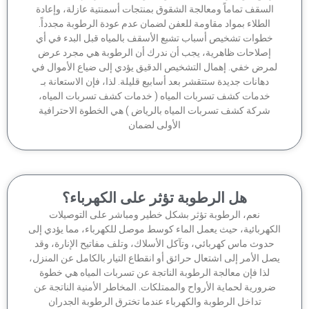
السقف تماماً ومعالجة الشقوق بمنتجات أسمنتية عازلة، وإعادة
الطلاء بمواد مقاومة للعفن لضمان عدم عودة الرطوبة مجدداً.
خطوات تشخيص أسباب تشبع الأسقف بالمياه قبل البدء في أي
إصلاحات ظاهرية، يجب أن ندرك أن الرطوبة هي مجرد عرض
مرض خفي. إهمال التشخيص الدقيق يؤدي إلى ضياع الأموال في
دهانات جديدة ستتقشر بعد أسابيع قليلة. لذا، فإن الاستعانة بـ
خدمات كشف تسربات المياه ( خدمات كشف تسربات المياه،
شركة كشف تسربات المياه بالرياض ) هي الخطوة الاحترافية
الأولى لضمان
هل الرطوبة تؤثر على الكهرباء؟
نعم، الرطوبة تؤثر بشكل خطير ومباشر على التوصيلات
كهربائية، حيث يعمل الماء كوسط موصل للكهرباء، مما يؤدي إلى
دوث ماس كهربائي، وتآكل الأسلاك، وتلف مفاتيح الإنارة، وقد
ل الأمر إلى اشتعال حرائق أو انقطاع التيار بالكامل عن المنزل،
لذا فإن معالجة الرطوبة الناتجة عن تسربات المياه هي خطوة
رورية لحماية الأرواح والممتلكات. المخاطر الأمنية الناتجة عن
تداخل الرطوبة والكهرباء عندما تخترق الرطوبة الجدران