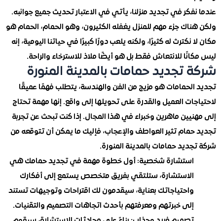
فكر في تجديد منزلنا، يأتي في الاعتبار تحديث جميع جوانبه.
ناك جزء مهم للمنزل يغفله الكثيرون، وهو الحمام، الحمام هو
نكترث له كثيرًا، ولكنه يلعب دورًا كبيرًا في حياتنا اليومية، إنه
نًا للانتعاش فقط بل هو أيضًا ملاذ للاسترخاء والراحة.
 تجديد حمامات بالمدينة المنورة
لحمامات هو مزيج من الفن والهندسة، يتطلب فهمًا عميقًا
ات العميل والقدرة على تحويلها إلى واقع. إنها مهمة تحتاج
يين ماهرين وخبراء في هذا المجال. إذا كنت تبحث عن تجربة
حمام تثير العواطف والإعجاب، فإليك ما يمكن أن تتوقعه من
ديد حمامات بالمدينة المنورة.
استشارة شخصية: أول خطوة مهمة في تجديد حمامك هي
الاستشارة، ستلتقي بفريق متخصص يستمع إلى أفكارك
واحتياجاتك بعناية، سيقدمون لك اقتراحات وتوجيهات تستند
إلى خبرتهم ومعرفتهم بأحدث اتجاهات التصميم والتقنيات.
تصميم فريد وجذاب: بناءً على محادثات الاستشارة، سيقوم