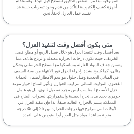
الموثوقية تبدأ من الفحص الدقيق للسطح قبل البدء، واستخدام
أجهزة كشف إلكترونية للتأكد من عدم وجود تسربات خفية قد
تفسد عمل العازل لاحقاً. نحن
متى يكون أفضل وقت لتنفيذ العزل؟
عد أفضل وقت لتنفيذ العزل هو خلال فصل الربيع أو مطلع فصل
الخريف، حيث تكون درجات الحرارة معتدلة والرياح هادئة، مما
من جفاف المواد العازلة وتماسكها مع السطح الخرساني بشكل
ثالي، كما يُنصح بشدة بإجراء العزل فور الانتهاء من صبة السقف
في المباني الجديدة وقبل حلول مواسم الأمطار لضمان الحماية
قصوى. التوقيت المثالي لتركيب العوازل وتأثير المناخ اختيار موعد
عزل الأسطح المناسب ليس مجرد تفصيل ثانوي، بل هو عامل
وهري يحدد مدى نجاح العملية واستمراريتها لسنوات. المناخ في
المملكة يتسم بالحرارة العالية صيفاً، لذا فإن تنفيذ العزل في
الأوقات التي تتراوح فيها درجات الحرارة بين 25 إلى 35 درجة
مئوية يساعد المواد مثل الفوم أو البيتومين على التمدد