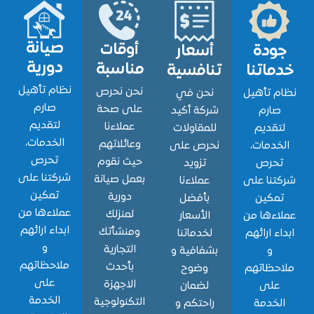
صيانة
أوقات
ودة
أسعار
دورية
مناسبة
اتنا
تنافسية
نظام تأهيل
نحن نحرص
 تأهيل
نحن في
صارم
على صحة
ارم
شركة أكيد
لتقديم
عملاءنا
قديم
للمقاولات
الخدمات،
وعائلاتهم
دمات،
نحرص على
تحرص
حيث نقوم
حرص
تزويد
شركتنا على
بعمل صيانة
نا على
عملاءنا
تمكين
دورية
مكين
بأفضل
عملاءها من
لمنزلك
ءها من
الأسعار
ابداء ارائهم
ومنشأتك
ء ارائهم
لخدماتنا
و
التجارية
و
بشفافية و
ملاحظاتهم
بأحدث
حظاتهم
وضوح
على
الاجهزة
لى
لضمان
الخدمة
التكنولوجية
خدمة
راحتكم و