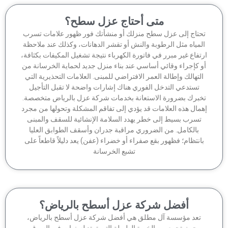
متى أحتاج عزل سطح؟
حتاج إلى عزل سطح منزلك أو منشأتك فور ظهور علامات تسرب
لمياه مثل الرطوبة والنش أو تقشر الدهانات، وكذلك عند ملاحظة
تفاع غير مبرر في فاتورة الكهرباء نتيجة تشغيل المكيفات بكثافة،
 كإجراء وقائي أساسي عند بناء منزل جديد لحماية الخرسانة من
لتهالك وإطالة العمر الافتراضي للمبنى. العلامات التحذيرية التي
تستدعي التدخل الفوري هناك إشارات واضحة لا تقبل التأجيل
برك بضرورة الاستعانة بخدمات شركة عزل بالرياض متخصصة.
مال هذه العلامات قد يؤدي إلى تفاقم المشكلة وتحولها من مجرد
تسرب بسيط إلى خطر يهدد السلامة الإنشائية للسقف والمبنى
بالكامل. من الضروري مراقبة جدران وأسقف الطوابق العليا
انتظام؛ فظهور بقع صفراء أو خضراء (عفن) يعد دليلاً قاطعاً على
تشبع الخرسانة
أفضل شركة عزل أسطح بالرياض؟
تعد مؤسسة آل مطلق هي أفضل شركة عزل أسطح بالرياض،
حيث تجمع بين الخبرة الطويلة التي تمتد لسنوات في السوق