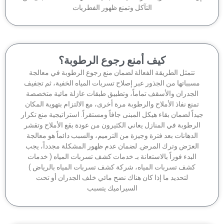
التآكل وتمنع ظهور الفطريات
كيف أمنع رجوع الرطوبة؟
تتمثل الطريقة الفعالة لضمان منع رجوع الرطوبة في معالجة
سبباتها من الجذور عبر إصلاح تسربات المياه الخفية، ثم تجفيف
الجدران والأسقف تماماً، وتطبيق طبقات عازلة مائية متخصصة
منع نفاذ الأملاح والرطوبة مرة أخرى، مع الالتزام بتهوية المكان
داً لضمان بقاء هيكل المبنى جافاً ومستقراً. استراتيجية منع تكرار
لرطوبة في المنازل يعاني الكثيرون من عودة بقع الأملاح وتقشر
الدهانات بعد فترة وجيزة من الترميم، والسبب دائماً هو معالجة
لعرَض وترك المرض. لضمان عدم ظهور المشكلة مجدداً، يجب
البدء فوراً بالاستعانة بـ خدمات كشف تسربات المياه ( خدمات
كشف تسربات المياه، شركة كشف تسربات المياه بالرياض )
لتحديد ما إذا كان هناك نضح مائي خلف الجدران أو تحت
السيراميك يتسبب