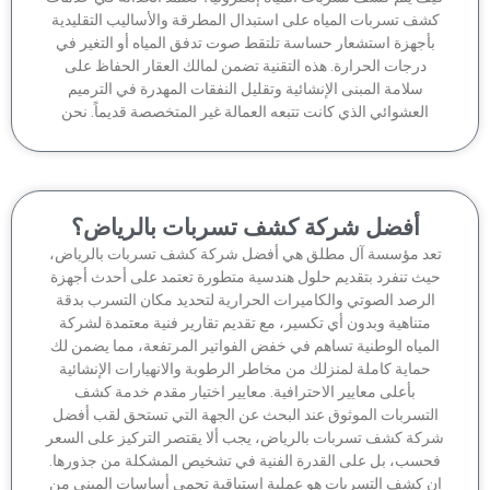
شف تسربات المياه على استبدال المطرقة والأساليب التقليدية
أجهزة استشعار حساسة تلتقط صوت تدفق المياه أو التغير في
درجات الحرارة. هذه التقنية تضمن لمالك العقار الحفاظ على
سلامة المبنى الإنشائية وتقليل النفقات المهدرة في الترميم
العشوائي الذي كانت تتبعه العمالة غير المتخصصة قديماً. نحن
أفضل شركة كشف تسربات بالرياض؟
عد مؤسسة آل مطلق هي أفضل شركة كشف تسربات بالرياض،
يث تنفرد بتقديم حلول هندسية متطورة تعتمد على أحدث أجهزة
لرصد الصوتي والكاميرات الحرارية لتحديد مكان التسرب بدقة
متناهية وبدون أي تكسير، مع تقديم تقارير فنية معتمدة لشركة
لمياه الوطنية تساهم في خفض الفواتير المرتفعة، مما يضمن لك
حماية كاملة لمنزلك من مخاطر الرطوبة والانهيارات الإنشائية
بأعلى معايير الاحترافية. معايير اختيار مقدم خدمة كشف
لتسربات الموثوق عند البحث عن الجهة التي تستحق لقب أفضل
كة كشف تسربات بالرياض، يجب ألا يقتصر التركيز على السعر
حسب، بل على القدرة الفنية في تشخيص المشكلة من جذورها.
ن كشف التسربات هو عملية استباقية تحمي أساسات المبنى من