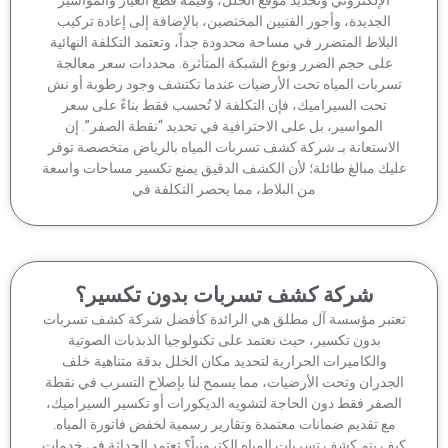
الجديدة، وأجور الفنيين المختصين، بالإضافة إلى إعادة تركيب
لبلاط المتضرر في مساحة محدودة جداً، وتعتمد التكلفة النهائية
على حجم الضرر ونوع الشبكة المتأثرة. محددات سعر معالجة
سربات المياه تحت الأرضيات عندما تكتشف وجود رطوبة أو نش
تحت السيراميك، فإن التكلفة لا تُحسب فقط بناءً على سعر
المواسير، بل على الاحترافية في تحديد “نقطة الصفر”. إن
لاستعانة بـ شركة كشف تسربات المياه بالرياض متخصصة توفر
يك مبالغ طائلة؛ لأن الكشف الدقيق يمنع تكسير مساحات واسعة
من البلاط، مما يحصر التكلفة في
شركة كشف تسربات بدون تكسير؟
تبر مؤسسة آل مطلق هي الرائدة كأفضل شركة كشف تسربات
بدون تكسير، حيث نعتمد على تكنولوجيا الذبذبات الصوتية
والكاميرات الحرارية لتحديد مكان الخلل بدقة متناهية خلف
جدران وتحت الأرضيات، مما يسمح لنا بإصلاح التسرب في نقطة
لصفر فقط دون الحاجة لتشويه الديكورات أو تكسير السيراميك،
مع تقديم ضمانات معتمدة وتقارير رسمية لخفض فاتورة المياه.
ف يتم كشف تسربات المياه إلكترونياً؟ تعتمد الحداثة في خدمات