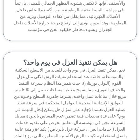
الأسقف، فإنها لا تكتفي بتشويه المظهر الجمالي للمبنى، بل تبدأ
في مهاجمة البنية التحتية. الرطوبة تسبب أكسدة النحاس داخل
الأسلاك الكهربائية، مما يقلل من كفاءة التوصيل ويزيد من
مقاومة، وهذا بدوره يؤدي إلى ارتفاع درجة حرارة الأسلاك داخل
الجدران ونشوء مخاطر حقيقية. نحن في مؤسسة
هل يمكن تنفيذ العزل في يوم واحد؟
عم، يمكن تنفيذ العزل في يوم واحد للعديد من الأسطح السكنية
والمتوسطة، خاصة عند استخدام تقنيات الرش الآلي مثل عزل
الفوم (البولي يوريثان)، حيث يتميز هذا النظام بسرعة التنفيذ
والجفاف الفوري، مما يسمح بتغطية مساحات تصل إلى 500 متر
ربع خلال ساعات عمل واحدة، بشرط جاهزية السطح وخلوه من
العوائق الإنشائية الضخمة. العوامل المتحكمة في سرعة تنفيذ
ملية العزل تعتمد الإجابة على سؤال هل يمكن إنجاز المهمة في
وم؟ على عدة محددات فنية تضمن عدم المساس بالجودة مقابل
لسرعة. نحن في مؤسسة آل مطلق نحرص على تقديم خدمات
لعزل ( خدمات العزل، شركة عزل بالرياض ) بكفاءة زمنية عالية
ضل استخدام ماكينات الرش الألمانية المتطورة التي توزع المادة