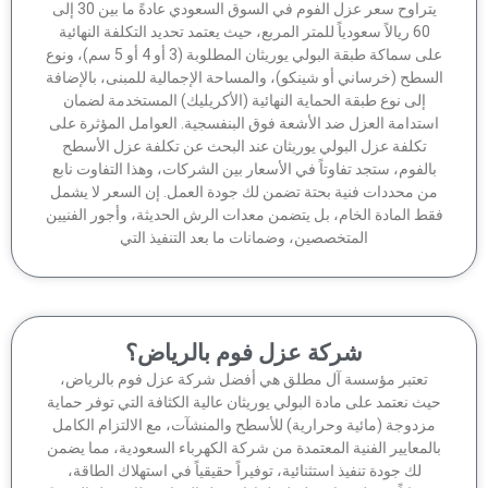
يتراوح سعر عزل الفوم في السوق السعودي عادةً ما بين 30 إلى
60 ريالاً سعودياً للمتر المربع، حيث يعتمد تحديد التكلفة النهائية
على سماكة طبقة البولي يوريثان المطلوبة (3 أو 4 أو 5 سم)، ونوع
سطح (خرساني أو شينكو)، والمساحة الإجمالية للمبنى، بالإضافة
إلى نوع طبقة الحماية النهائية (الأكريليك) المستخدمة لضمان
ستدامة العزل ضد الأشعة فوق البنفسجية. العوامل المؤثرة على
تكلفة عزل البولي يوريثان عند البحث عن تكلفة عزل الأسطح
الفوم، ستجد تفاوتاً في الأسعار بين الشركات، وهذا التفاوت نابع
ن محددات فنية بحتة تضمن لك جودة العمل. إن السعر لا يشمل
ط المادة الخام، بل يتضمن معدات الرش الحديثة، وأجور الفنيين
المتخصصين، وضمانات ما بعد التنفيذ التي
شركة عزل فوم بالرياض؟
تعتبر مؤسسة آل مطلق هي أفضل شركة عزل فوم بالرياض،
ث نعتمد على مادة البولي يوريثان عالية الكثافة التي توفر حماية
زدوجة (مائية وحرارية) للأسطح والمنشآت، مع الالتزام الكامل
لمعايير الفنية المعتمدة من شركة الكهرباء السعودية، مما يضمن
لك جودة تنفيذ استثنائية، توفيراً حقيقياً في استهلاك الطاقة،