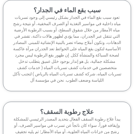
سبب بقع الماء في الجدار؟
عود سبب بقع الماء في الجدار بشكل رئيسي إلى وجود تسربات
اه داخلية في مواسير التغذية أو الصرف المخفية، أو نتيجة رشح
ياه الأمطار من خلال شقوق السطح، أو بسبب الرطوبة الأرضية
لتي تنتقل عبر الجدران، مما يؤدي لظهور هالات داكنة، تقشر في
دهانات، وتكون أملاح بيضاء تضر بالبنية الإنشائية للمبنى. المصادر
أساسية لتكون بقع المياه على الحوائط تعد الجدران مرآة عاكسة
صحة السباكة والمنشأة ككل. إن ظهور بقع الرطوبة ليس مجرد
مشكلة جمالية، بل هو إنذار بوجود خلل عميق يتطلب تدخل
متخصصين في خدمات كشف تسربات المياه ( خدمات كشف
ربات المياه، شركة كشف تسربات المياه بالرياض ) لتجنب تآكل
اللياسة وضعف الطوب. نحن في مؤسسة آل
علاج رطوبة السقف؟
بدأ علاج رطوبة السقف الفعال بتحديد المصدر الرئيسي للمشكلة
إيقافه فوراً، سواء كان ناتجاً عن تسرب في مواسير الصرف، أو
شح من خزانات المياه العلوية، أو مياه الأمطار؛ ثم يليه تجفيف