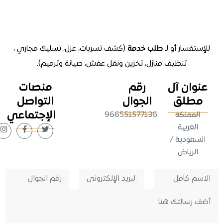
تفسار أو لـ
طلب خدمة
(كشف تسربات، عزل، تسليك مجاري ،
تنظيف منازل
، تخزين ونقل عفش، صيانة وترميم).
وان آل
رقم
منصات
طلق
الجوال
التواصل
الإجتماعي
لمملكة
966551577136
لعربية
عودية /
لرياض