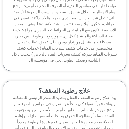
اه داخلية في مواسير التغذية أو الصرف المخفية، أو نتيجة رشح
ياه الأمطار من خلال شقوق السطح، أو بسبب الرطوبة الأرضية
لتي تنتقل عبر الجدران، مما يؤدي لظهور هالات داكنة، تقشر في
دهانات، وتكون أملاح بيضاء تضر بالبنية الإنشائية للمبنى. المصادر
أساسية لتكون بقع المياه على الحوائط تعد الجدران مرآة عاكسة
صحة السباكة والمنشأة ككل. إن ظهور بقع الرطوبة ليس مجرد
مشكلة جمالية، بل هو إنذار بوجود خلل عميق يتطلب تدخل
متخصصين في خدمات كشف تسربات المياه ( خدمات كشف
ربات المياه، شركة كشف تسربات المياه بالرياض ) لتجنب تآكل
اللياسة وضعف الطوب. نحن في مؤسسة آل
علاج رطوبة السقف؟
بدأ علاج رطوبة السقف الفعال بتحديد المصدر الرئيسي للمشكلة
إيقافه فوراً، سواء كان ناتجاً عن تسرب في مواسير الصرف، أو
شح من خزانات المياه العلوية، أو مياه الأمطار؛ ثم يليه تجفيف
السقف تماماً ومعالجة الشقوق بمنتجات أسمنتية عازلة، وإعادة
الطلاء بمواد مقاومة للعفن لضمان عدم عودة الرطوبة مجدداً.
خطوات تشخيص أسباب تشبع الأسقف بالمياه قبل البدء في أي