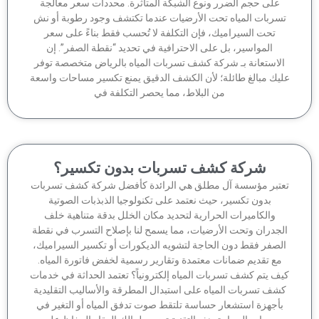
على حجم الضرر ونوع الشبكة المتأثرة. محددات سعر معالجة
سربات المياه تحت الأرضيات عندما تكتشف وجود رطوبة أو نش
تحت السيراميك، فإن التكلفة لا تُحسب فقط بناءً على سعر
المواسير، بل على الاحترافية في تحديد “نقطة الصفر”. إن
لاستعانة بـ شركة كشف تسربات المياه بالرياض متخصصة توفر
يك مبالغ طائلة؛ لأن الكشف الدقيق يمنع تكسير مساحات واسعة
من البلاط، مما يحصر التكلفة في
شركة كشف تسربات بدون تكسير؟
تبر مؤسسة آل مطلق هي الرائدة كأفضل شركة كشف تسربات
بدون تكسير، حيث نعتمد على تكنولوجيا الذبذبات الصوتية
والكاميرات الحرارية لتحديد مكان الخلل بدقة متناهية خلف
جدران وتحت الأرضيات، مما يسمح لنا بإصلاح التسرب في نقطة
لصفر فقط دون الحاجة لتشويه الديكورات أو تكسير السيراميك،
مع تقديم ضمانات معتمدة وتقارير رسمية لخفض فاتورة المياه.
ف يتم كشف تسربات المياه إلكترونياً؟ تعتمد الحداثة في خدمات
شف تسربات المياه على استبدال المطرقة والأساليب التقليدية
أجهزة استشعار حساسة تلتقط صوت تدفق المياه أو التغير في