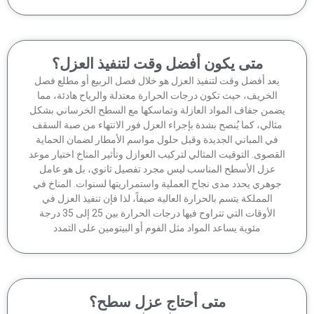
متى يكون أفضل وقت لتنفيذ العزل؟
عد أفضل وقت لتنفيذ العزل هو خلال فصل الربيع أو مطلع فصل
الخريف، حيث تكون درجات الحرارة معتدلة والرياح هادئة، مما
من جفاف المواد العازلة وتماسكها مع السطح الخرساني بشكل
ثالي، كما يُنصح بشدة بإجراء العزل فور الانتهاء من صبة السقف
في المباني الجديدة وقبل حلول مواسم الأمطار لضمان الحماية
قصوى. التوقيت المثالي لتركيب العوازل وتأثير المناخ اختيار موعد
عزل الأسطح المناسب ليس مجرد تفصيل ثانوي، بل هو عامل
وهري يحدد مدى نجاح العملية واستمراريتها لسنوات. المناخ في
المملكة يتسم بالحرارة العالية صيفاً، لذا فإن تنفيذ العزل في
الأوقات التي تتراوح فيها درجات الحرارة بين 25 إلى 35 درجة
مئوية يساعد المواد مثل الفوم أو البيتومين على التمدد
متى أحتاج عزل سطح؟