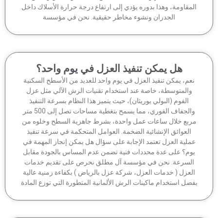
مقاومة، وهذا بدوره يؤدي إلى ارتفاع درجة حرارة الأسلاك داخل
الجدران ونشوء مخاطر حقيقية. نحن في مؤسسة
هل يمكن تنفيذ العزل في يوم واحد؟
عم، يمكن تنفيذ العزل في يوم واحد للعديد من الأسطح السكنية
والمتوسطة، خاصة عند استخدام تقنيات الرش الآلي مثل عزل
الفوم (البولي يوريثان)، حيث يتميز هذا النظام بسرعة التنفيذ
والجفاف الفوري، مما يسمح بتغطية مساحات تصل إلى 500 متر
ربع خلال ساعات عمل واحدة، بشرط جاهزية السطح وخلوه من
العوائق الإنشائية الضخمة. العوامل المتحكمة في سرعة تنفيذ
ملية العزل تعتمد الإجابة على سؤال هل يمكن إنجاز المهمة في
وم؟ على عدة محددات فنية تضمن عدم المساس بالجودة مقابل
لسرعة. نحن في مؤسسة آل مطلق نحرص على تقديم خدمات
لعزل ( خدمات العزل، شركة عزل بالرياض ) بكفاءة زمنية عالية
ضل استخدام ماكينات الرش الألمانية المتطورة التي توزع المادة