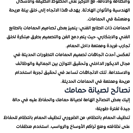
ة والأناقة، مع التركيز على الخطوط النظيفة والأشكال
ة والألوان الهادئة. يهدف هذا الاتجاه إلى خلق بيئة مريحة
 في الحمامات.
ت ذات الطابع الفني: يتميز بعض تصاميم الحمامات بالطابع
والابتكاري، حيث يتم دمج الفن والتصميم بطرق مبتكرة لخلق
فريدة وممتعة داخل الحمام.
حدث اتجاهات تصميم الحمامات التطورات الحديثة في
ديكور الداخلي وتحقيق التوازن بين الجمالية والوظائف
دامة. تلك الاتجاهات تساعد في تحقيق تجربة استخدام
وممتعة في الحمامات الحديثة.
ح لصيانة حمامك
عض النصائح الهامة لصيانة حمامك والحفاظ عليه في حالة
فترة طويلة:
الحمام بانتظام: من الضروري تنظيف الحمام بانتظام للحفاظ
افته ومنع تراكم الأوساخ والرواسب. استخدم منظفات