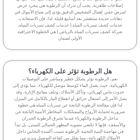
إصلاحات ظاهرية، يجب أن ندرك أن الرطوبة هي مجرد عرض
مرض خفي. إهمال التشخيص الدقيق يؤدي إلى ضياع الأموال في
دهانات جديدة ستتقشر بعد أسابيع قليلة. لذا، فإن الاستعانة بـ
خدمات كشف تسربات المياه ( خدمات كشف تسربات المياه،
شركة كشف تسربات المياه بالرياض ) هي الخطوة الاحترافية
الأولى لضمان
هل الرطوبة تؤثر على الكهرباء؟
نعم، الرطوبة تؤثر بشكل خطير ومباشر على التوصيلات
كهربائية، حيث يعمل الماء كوسط موصل للكهرباء، مما يؤدي إلى
دوث ماس كهربائي، وتآكل الأسلاك، وتلف مفاتيح الإنارة، وقد
ل الأمر إلى اشتعال حرائق أو انقطاع التيار بالكامل عن المنزل،
لذا فإن معالجة الرطوبة الناتجة عن تسربات المياه هي خطوة
رورية لحماية الأرواح والممتلكات. المخاطر الأمنية الناتجة عن
تداخل الرطوبة والكهرباء عندما تخترق الرطوبة الجدران
الأسقف، فإنها لا تكتفي بتشويه المظهر الجمالي للمبنى، بل تبدأ
في مهاجمة البنية التحتية. الرطوبة تسبب أكسدة النحاس داخل
الأسلاك الكهربائية، مما يقلل من كفاءة التوصيل ويزيد من