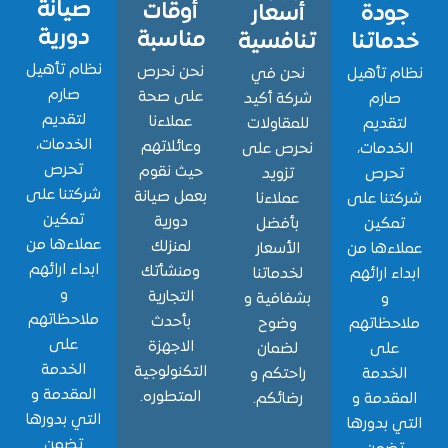
صيانة
أوقات
ودة
أسعار
دورية
مناسبة
اتنا
تنافسية
نظام تأهيل
نحن نحرص
 تأهيل
نحن في
صارم
على صحة
ارم
شركة أكيد
لتقديم
عملاءنا
قديم
للمقاولات
الخدمات،
وعائلاتهم
دمات،
نحرص على
تحرص
حيث نقوم
حرص
تزويد
شركتنا على
بعمل صيانة
نا على
عملاءنا
تمكين
دورية
مكين
بأفضل
عملاءها من
لمنزلك
ءها من
الأسعار
ابداء ارائهم
ومنشأتك
ء ارائهم
لخدماتنا
و
التجارية
و
بشفافية و
ملاحظاتهم
بأحدث
حظاتهم
وضوح
على
الاجهزة
لى
لضمان
الخدمة
التكنولوجية
خدمة
راحتكم و
المقدمة و
المتطوره.
قدمة و
رضائكم.
التي بدورها
 بدورها
تضمن