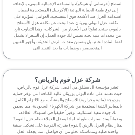
سطح (خرساني أو شينكو)، والمساحة الإجمالية للمبنى، بالإضافة
إلى نوع طبقة الحماية النهائية (الأكريليك) المستخدمة لضمان
ستدامة العزل ضد الأشعة فوق البنفسجية. العوامل المؤثرة على
تكلفة عزل البولي يوريثان عند البحث عن تكلفة عزل الأسطح
الفوم، ستجد تفاوتاً في الأسعار بين الشركات، وهذا التفاوت نابع
ن محددات فنية بحتة تضمن لك جودة العمل. إن السعر لا يشمل
ط المادة الخام، بل يتضمن معدات الرش الحديثة، وأجور الفنيين
المتخصصين، وضمانات ما بعد التنفيذ التي
شركة عزل فوم بالرياض؟
تعتبر مؤسسة آل مطلق هي أفضل شركة عزل فوم بالرياض،
ث نعتمد على مادة البولي يوريثان عالية الكثافة التي توفر حماية
زدوجة (مائية وحرارية) للأسطح والمنشآت، مع الالتزام الكامل
لمعايير الفنية المعتمدة من شركة الكهرباء السعودية، مما يضمن
لك جودة تنفيذ استثنائية، توفيراً حقيقياً في استهلاك الطاقة،
ماناً يمتد لسنوات طويلة. لماذا يفضل العملاء نظام عزل الفوم؟
تاز نظام العزل بالرش (الفوم) بقدرته الفريدة على تشكيل طبقة
واحدة صلبة ومتماسكة تخلو من أي فواصل، مما يجعله الحل