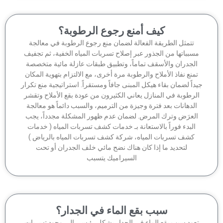
كيف أمنع رجوع الرطوبة؟
تتمثل الطريقة الفعالة لضمان منع رجوع الرطوبة في معالجة
سبباتها من الجذور عبر إصلاح تسربات المياه الخفية، ثم تجفيف
الجدران والأسقف تماماً، وتطبيق طبقات عازلة مائية متخصصة
منع نفاذ الأملاح والرطوبة مرة أخرى، مع الالتزام بتهوية المكان
داً لضمان بقاء هيكل المبنى جافاً ومستقراً. استراتيجية منع تكرار
لرطوبة في المنازل يعاني الكثيرون من عودة بقع الأملاح وتقشر
الدهانات بعد فترة وجيزة من الترميم، والسبب دائماً هو معالجة
لعرَض وترك المرض. لضمان عدم ظهور المشكلة مجدداً، يجب
البدء فوراً بالاستعانة بـ خدمات كشف تسربات المياه ( خدمات
كشف تسربات المياه، شركة كشف تسربات المياه بالرياض )
لتحديد ما إذا كان هناك نضح مائي خلف الجدران أو تحت
السيراميك يتسبب
سبب بقع الماء في الجدار؟
عود سبب بقع الماء في الجدار بشكل رئيسي إلى وجود تسربات