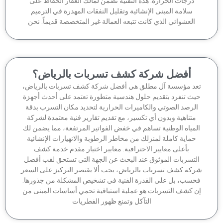
درجات الحرارة. هذه التقنية تضمن لمالك العقار الحفاظ على
سلامة المبنى الإنشائية وتقليل النفقات المهدرة في الترميم
العشوائي الذي كانت تتبعه العمالة غير المتخصصة قديماً. نحن
أفضل شركة كشف تسربات بالرياض؟
عد مؤسسة آل مطلق هي أفضل شركة كشف تسربات بالرياض،
يث تنفرد بتقديم حلول هندسية متطورة تعتمد على أحدث أجهزة
لرصد الصوتي والكاميرات الحرارية لتحديد مكان التسرب بدقة
متناهية وبدون أي تكسير، مع تقديم تقارير فنية معتمدة لشركة
لمياه الوطنية تساهم في خفض الفواتير المرتفعة، مما يضمن لك
حماية كاملة لمنزلك من مخاطر الرطوبة والانهيارات الإنشائية
بأعلى معايير الاحترافية. معايير اختيار مقدم خدمة كشف
لتسربات الموثوق عند البحث عن الجهة التي تستحق لقب أفضل
كة كشف تسربات بالرياض، يجب ألا يقتصر التركيز على السعر
حسب، بل على القدرة الفنية في تشخيص المشكلة من جذورها.
ن كشف التسربات هو عملية استباقية تحمي أساسات المبنى من
التآكل وتمنع ظهور الفطريات