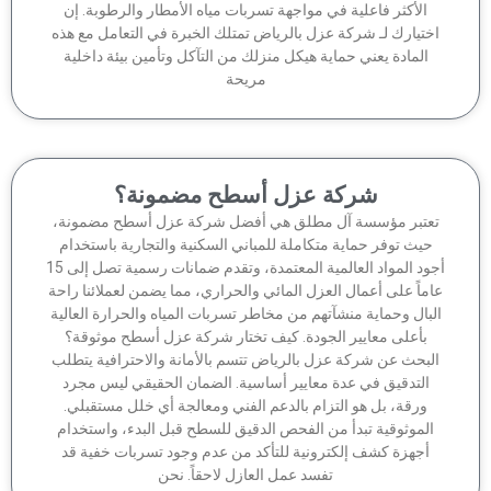
الأكثر فاعلية في مواجهة تسربات مياه الأمطار والرطوبة. إن
ختيارك لـ شركة عزل بالرياض تمتلك الخبرة في التعامل مع هذه
المادة يعني حماية هيكل منزلك من التآكل وتأمين بيئة داخلية
مريحة
شركة عزل أسطح مضمونة؟
عتبر مؤسسة آل مطلق هي أفضل شركة عزل أسطح مضمونة،
حيث توفر حماية متكاملة للمباني السكنية والتجارية باستخدام
أجود المواد العالمية المعتمدة، وتقدم ضمانات رسمية تصل إلى 15
ماً على أعمال العزل المائي والحراري، مما يضمن لعملائنا راحة
لبال وحماية منشآتهم من مخاطر تسربات المياه والحرارة العالية
بأعلى معايير الجودة. كيف تختار شركة عزل أسطح موثوقة؟
لبحث عن شركة عزل بالرياض تتسم بالأمانة والاحترافية يتطلب
التدقيق في عدة معايير أساسية. الضمان الحقيقي ليس مجرد
ورقة، بل هو التزام بالدعم الفني ومعالجة أي خلل مستقبلي.
الموثوقية تبدأ من الفحص الدقيق للسطح قبل البدء، واستخدام
أجهزة كشف إلكترونية للتأكد من عدم وجود تسربات خفية قد
تفسد عمل العازل لاحقاً. نحن