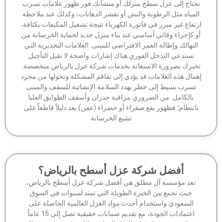
حتاج إلى عزل سطح منزلك أو منشأتك فور ظهور علامات تسرب
لمياه مثل الرطوبة والنش أو تقشر الدهانات، وكذلك عند ملاحظة
تفاع غير مبرر في فاتورة الكهرباء نتيجة تشغيل المكيفات بكثافة،
 كإجراء وقائي أساسي عند بناء منزل جديد لحماية الخرسانة من
لتهالك وإطالة العمر الافتراضي للمبنى. العلامات التحذيرية التي
تستدعي التدخل الفوري هناك إشارات واضحة لا تقبل التأجيل
برك بضرورة الاستعانة بخدمات شركة عزل بالرياض متخصصة.
مال هذه العلامات قد يؤدي إلى تفاقم المشكلة وتحولها من مجرد
تسرب بسيط إلى خطر يهدد السلامة الإنشائية للسقف والمبنى
بالكامل. من الضروري مراقبة جدران وأسقف الطوابق العليا
انتظام؛ فظهور بقع صفراء أو خضراء (عفن) يعد دليلاً قاطعاً على
تشبع الخرسانة
أفضل شركة عزل أسطح بالرياض؟
تعد مؤسسة آل مطلق هي أفضل شركة عزل أسطح بالرياض،
حيث تجمع بين الخبرة الطويلة التي تمتد لسنوات في السوق
السعودي واستخدام أحدث مواد العزل العالمية الحاصلة على
اعتمادات الجودة، مع تقديم ضمانات حقيقية تصل إلى 15 عاماً