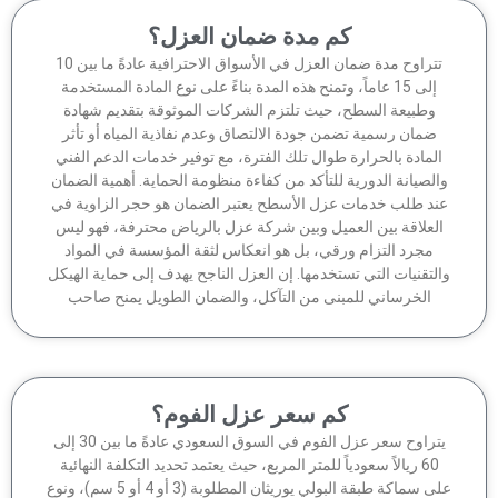
كم مدة ضمان العزل؟
تتراوح مدة ضمان العزل في الأسواق الاحترافية عادةً ما بين 10
إلى 15 عاماً، وتمنح هذه المدة بناءً على نوع المادة المستخدمة
وطبيعة السطح، حيث تلتزم الشركات الموثوقة بتقديم شهادة
ضمان رسمية تضمن جودة الالتصاق وعدم نفاذية المياه أو تأثر
لمادة بالحرارة طوال تلك الفترة، مع توفير خدمات الدعم الفني
الصيانة الدورية للتأكد من كفاءة منظومة الحماية. أهمية الضمان
ند طلب خدمات عزل الأسطح يعتبر الضمان هو حجر الزاوية في
لعلاقة بين العميل وبين شركة عزل بالرياض محترفة، فهو ليس
مجرد التزام ورقي، بل هو انعكاس لثقة المؤسسة في المواد
لتقنيات التي تستخدمها. إن العزل الناجح يهدف إلى حماية الهيكل
الخرساني للمبنى من التآكل، والضمان الطويل يمنح صاحب
كم سعر عزل الفوم؟
يتراوح سعر عزل الفوم في السوق السعودي عادةً ما بين 30 إلى
60 ريالاً سعودياً للمتر المربع، حيث يعتمد تحديد التكلفة النهائية
على سماكة طبقة البولي يوريثان المطلوبة (3 أو 4 أو 5 سم)، ونوع