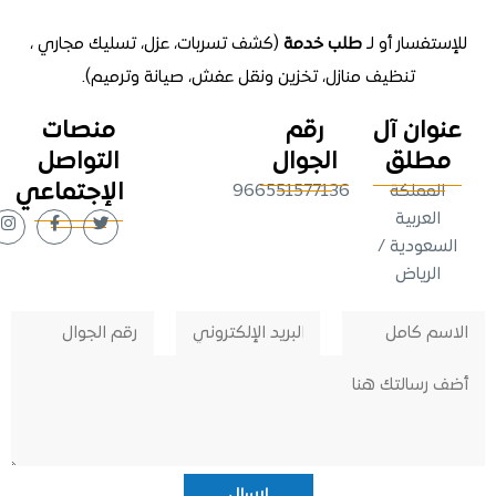
تفسار أو لـ
طلب خدمة
(كشف تسربات، عزل، تسليك مجاري ،
تنظيف منازل
، تخزين ونقل عفش، صيانة وترميم).
وان آل
رقم
منصات
طلق
الجوال
التواصل
الإجتماعي
لمملكة
966551577136
لعربية
عودية /
لرياض