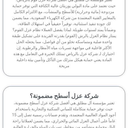
ث نعتمد على مادة البولي يوريثان عالية الكثافة التي توفر حماية
زدوجة (مائية وحرارية) للأسطح والمنشآت، مع الالتزام الكامل
لمعايير الفنية المعتمدة من شركة الكهرباء السعودية، مما يضمن
لك جودة تنفيذ استثنائية، توفيراً حقيقياً في استهلاك الطاقة،
ماناً يمتد لسنوات طويلة. لماذا يفضل العملاء نظام عزل الفوم؟
تاز نظام العزل بالرش (الفوم) بقدرته الفريدة على تشكيل طبقة
واحدة صلبة ومتماسكة تخلو من أي فواصل، مما يجعله الحل
الأكثر فاعلية في مواجهة تسربات مياه الأمطار والرطوبة. إن
ختيارك لـ شركة عزل بالرياض تمتلك الخبرة في التعامل مع هذه
المادة يعني حماية هيكل منزلك من التآكل وتأمين بيئة داخلية
مريحة
شركة عزل أسطح مضمونة؟
عتبر مؤسسة آل مطلق هي أفضل شركة عزل أسطح مضمونة،
حيث توفر حماية متكاملة للمباني السكنية والتجارية باستخدام
أجود المواد العالمية المعتمدة، وتقدم ضمانات رسمية تصل إلى 15
ماً على أعمال العزل المائي والحراري، مما يضمن لعملائنا راحة
لبال وحماية منشآتهم من مخاطر تسربات المياه والحرارة العالية