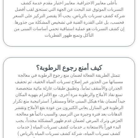
بأعلى معايير الاحترافية. معايير اختيار مقدم خدمة كشف
لتسربات الموثوق عند البحث عن الجهة التي تستحق لقب أفضل
كة كشف تسربات بالرياض، يجب ألا يقتصر التركيز على السعر
حسب، بل على القدرة الفنية في تشخيص المشكلة من جذورها.
ن كشف التسربات هو عملية استباقية تحمي أساسات المبنى من
التآكل وتمنع ظهور الفطريات
كيف أمنع رجوع الرطوبة؟
تتمثل الطريقة الفعالة لضمان منع رجوع الرطوبة في معالجة
سبباتها من الجذور عبر إصلاح تسربات المياه الخفية، ثم تجفيف
الجدران والأسقف تماماً، وتطبيق طبقات عازلة مائية متخصصة
منع نفاذ الأملاح والرطوبة مرة أخرى، مع الالتزام بتهوية المكان
داً لضمان بقاء هيكل المبنى جافاً ومستقراً. استراتيجية منع تكرار
لرطوبة في المنازل يعاني الكثيرون من عودة بقع الأملاح وتقشر
الدهانات بعد فترة وجيزة من الترميم، والسبب دائماً هو معالجة
لعرَض وترك المرض. لضمان عدم ظهور المشكلة مجدداً، يجب
البدء فوراً بالاستعانة بـ خدمات كشف تسربات المياه ( خدمات
كشف تسربات المياه، شركة كشف تسربات المياه بالرياض )