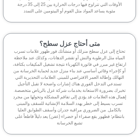
الأوقات التي تتراوح فيها درجات الحرارة بين 25 إلى 35 درجة
مئوية يساعد المواد مثل الفوم أو البيتومين على التمدد
متى أحتاج عزل سطح؟
حتاج إلى عزل سطح منزلك أو منشأتك فور ظهور علامات تسرب
لمياه مثل الرطوبة والنش أو تقشر الدهانات، وكذلك عند ملاحظة
تفاع غير مبرر في فاتورة الكهرباء نتيجة تشغيل المكيفات بكثافة،
 كإجراء وقائي أساسي عند بناء منزل جديد لحماية الخرسانة من
لتهالك وإطالة العمر الافتراضي للمبنى. العلامات التحذيرية التي
تستدعي التدخل الفوري هناك إشارات واضحة لا تقبل التأجيل
برك بضرورة الاستعانة بخدمات شركة عزل بالرياض متخصصة.
مال هذه العلامات قد يؤدي إلى تفاقم المشكلة وتحولها من مجرد
تسرب بسيط إلى خطر يهدد السلامة الإنشائية للسقف والمبنى
بالكامل. من الضروري مراقبة جدران وأسقف الطوابق العليا
انتظام؛ فظهور بقع صفراء أو خضراء (عفن) يعد دليلاً قاطعاً على
تشبع الخرسانة