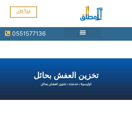
ابدأ الآن
0551577136
تخزين العفش بحائل
الرئيسية
»
خدمتنا
»
تخزين العفش بحائل