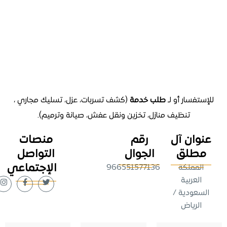
تفسار أو لـ
طلب خدمة
(كشف تسربات، عزل، تسليك مجاري ،
تنظيف منازل
، تخزين ونقل عفش، صيانة وترميم).
وان آل
رقم
منصات
طلق
الجوال
التواصل
الإجتماعي
لمملكة
966551577136
لعربية
عودية /
لرياض