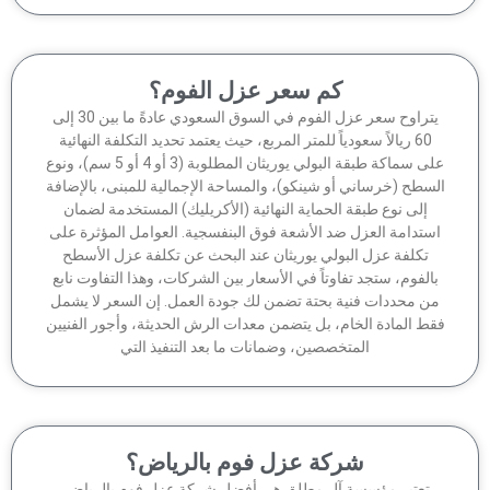
كم سعر عزل الفوم؟
يتراوح سعر عزل الفوم في السوق السعودي عادةً ما بين 30 إلى
60 ريالاً سعودياً للمتر المربع، حيث يعتمد تحديد التكلفة النهائية
على سماكة طبقة البولي يوريثان المطلوبة (3 أو 4 أو 5 سم)، ونوع
سطح (خرساني أو شينكو)، والمساحة الإجمالية للمبنى، بالإضافة
إلى نوع طبقة الحماية النهائية (الأكريليك) المستخدمة لضمان
ستدامة العزل ضد الأشعة فوق البنفسجية. العوامل المؤثرة على
تكلفة عزل البولي يوريثان عند البحث عن تكلفة عزل الأسطح
الفوم، ستجد تفاوتاً في الأسعار بين الشركات، وهذا التفاوت نابع
ن محددات فنية بحتة تضمن لك جودة العمل. إن السعر لا يشمل
ط المادة الخام، بل يتضمن معدات الرش الحديثة، وأجور الفنيين
المتخصصين، وضمانات ما بعد التنفيذ التي
شركة عزل فوم بالرياض؟
تعتبر مؤسسة آل مطلق هي أفضل شركة عزل فوم بالرياض،