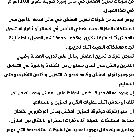
من شركات تخزين العفش في حائل بخبرة طويلة تفوق الـ10 أعوام
 المجال.
لعديد من شركات تخزين العفش في حائل خدمة التأمين على
كات المخزنة، حيث يغطي التأمين أي خسائر أو أضرار قد تلحق
أثناء فترة التخزين. وهذه الخدمة تشعر العميل بالطمأنينة
تلكاته الثمينة أثناء تخزينها.
ركات تخزين العفش بحائل على تدريب العمالة وفنيي
ن والنقل على أعلى مستوى من الكفاءة والخبرة في التعامل
ع أنواع العفش وكافة خطوات التخزين بدءًا من التغليف وحتى
.
د عمالة مدربة يضمن الحفاظ على العفش وحمايته من أي
خدش أثناء عمليات النقل والتخزين والاستلام.
يار شركة موثوقة لتخزين العفش بحائل أمر ضروري لضمان
لممتلكات الثمينة أثناء فترات السفر أو الانتقال بين المنازل.
 مدينة حائل بوجود العديد من الشركات المتخصصة التي توفر