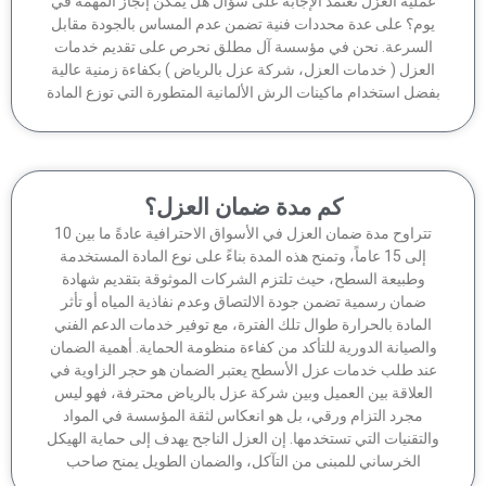
ملية العزل تعتمد الإجابة على سؤال هل يمكن إنجاز المهمة في
وم؟ على عدة محددات فنية تضمن عدم المساس بالجودة مقابل
لسرعة. نحن في مؤسسة آل مطلق نحرص على تقديم خدمات
لعزل ( خدمات العزل، شركة عزل بالرياض ) بكفاءة زمنية عالية
ضل استخدام ماكينات الرش الألمانية المتطورة التي توزع المادة
كم مدة ضمان العزل؟
تتراوح مدة ضمان العزل في الأسواق الاحترافية عادةً ما بين 10
إلى 15 عاماً، وتمنح هذه المدة بناءً على نوع المادة المستخدمة
وطبيعة السطح، حيث تلتزم الشركات الموثوقة بتقديم شهادة
ضمان رسمية تضمن جودة الالتصاق وعدم نفاذية المياه أو تأثر
لمادة بالحرارة طوال تلك الفترة، مع توفير خدمات الدعم الفني
الصيانة الدورية للتأكد من كفاءة منظومة الحماية. أهمية الضمان
ند طلب خدمات عزل الأسطح يعتبر الضمان هو حجر الزاوية في
لعلاقة بين العميل وبين شركة عزل بالرياض محترفة، فهو ليس
مجرد التزام ورقي، بل هو انعكاس لثقة المؤسسة في المواد
لتقنيات التي تستخدمها. إن العزل الناجح يهدف إلى حماية الهيكل
الخرساني للمبنى من التآكل، والضمان الطويل يمنح صاحب