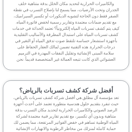
والكاميرات الحرارية لتحديد مكان الخلل بدقة متناهية خلف
جدران وتحت الأرضيات، مما يسمح لنا بإصلاح التسرب في نقطة
لصفر فقط دون الحاجة لتشويه الديكورات أو تكسير السيراميك،
مع تقديم ضمانات معتمدة وتقارير رسمية لخفض فاتورة المياه.
ف يتم كشف تسربات المياه إلكترونياً؟ تعتمد الحداثة في خدمات
شف تسربات المياه على استبدال المطرقة والأساليب التقليدية
أجهزة استشعار حساسة تلتقط صوت تدفق المياه أو التغير في
درجات الحرارة. هذه التقنية تضمن لمالك العقار الحفاظ على
سلامة المبنى الإنشائية وتقليل النفقات المهدرة في الترميم
العشوائي الذي كانت تتبعه العمالة غير المتخصصة قديماً. نحن
أفضل شركة كشف تسربات بالرياض؟
عد مؤسسة آل مطلق هي أفضل شركة كشف تسربات بالرياض،
يث تنفرد بتقديم حلول هندسية متطورة تعتمد على أحدث أجهزة
لرصد الصوتي والكاميرات الحرارية لتحديد مكان التسرب بدقة
متناهية وبدون أي تكسير، مع تقديم تقارير فنية معتمدة لشركة
لمياه الوطنية تساهم في خفض الفواتير المرتفعة، مما يضمن لك
حماية كاملة لمنزلك من مخاطر الرطوبة والانهيارات الإنشائية