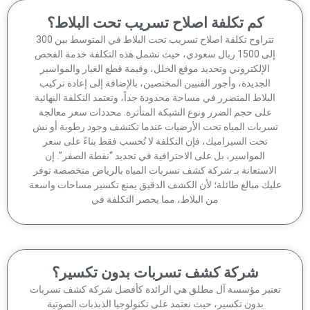
كم تكلفة اصلاح تسريب تحت البلاط؟
تتراوح تكلفة اصلاح تسريب تحت البلاط في المتوسط بين 300
إلى 1500 ريال سعودي، حيث تشمل هذه التكلفة خدمة الفحص
الإلكتروني وتحديد موقع الخلل، وقيمة قطع الغيار والمواسير
الجديدة، وأجور الفنيين المختصين، بالإضافة إلى إعادة تركيب
لبلاط المتضرر في مساحة محدودة جداً، وتعتمد التكلفة النهائية
على حجم الضرر ونوع الشبكة المتأثرة. محددات سعر معالجة
سربات المياه تحت الأرضيات عندما تكتشف وجود رطوبة أو نش
تحت السيراميك، فإن التكلفة لا تُحسب فقط بناءً على سعر
المواسير، بل على الاحترافية في تحديد “نقطة الصفر”. إن
لاستعانة بـ شركة كشف تسربات المياه بالرياض متخصصة توفر
يك مبالغ طائلة؛ لأن الكشف الدقيق يمنع تكسير مساحات واسعة
من البلاط، مما يحصر التكلفة في
شركة كشف تسربات بدون تكسير؟
تبر مؤسسة آل مطلق هي الرائدة كأفضل شركة كشف تسربات
بدون تكسير، حيث نعتمد على تكنولوجيا الذبذبات الصوتية