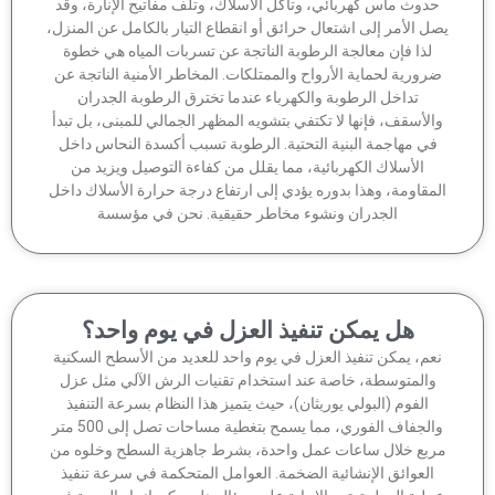
دوث ماس كهربائي، وتآكل الأسلاك، وتلف مفاتيح الإنارة، وقد
ل الأمر إلى اشتعال حرائق أو انقطاع التيار بالكامل عن المنزل،
لذا فإن معالجة الرطوبة الناتجة عن تسربات المياه هي خطوة
رورية لحماية الأرواح والممتلكات. المخاطر الأمنية الناتجة عن
تداخل الرطوبة والكهرباء عندما تخترق الرطوبة الجدران
الأسقف، فإنها لا تكتفي بتشويه المظهر الجمالي للمبنى، بل تبدأ
في مهاجمة البنية التحتية. الرطوبة تسبب أكسدة النحاس داخل
الأسلاك الكهربائية، مما يقلل من كفاءة التوصيل ويزيد من
مقاومة، وهذا بدوره يؤدي إلى ارتفاع درجة حرارة الأسلاك داخل
الجدران ونشوء مخاطر حقيقية. نحن في مؤسسة
هل يمكن تنفيذ العزل في يوم واحد؟
عم، يمكن تنفيذ العزل في يوم واحد للعديد من الأسطح السكنية
والمتوسطة، خاصة عند استخدام تقنيات الرش الآلي مثل عزل
الفوم (البولي يوريثان)، حيث يتميز هذا النظام بسرعة التنفيذ
والجفاف الفوري، مما يسمح بتغطية مساحات تصل إلى 500 متر
ربع خلال ساعات عمل واحدة، بشرط جاهزية السطح وخلوه من
العوائق الإنشائية الضخمة. العوامل المتحكمة في سرعة تنفيذ