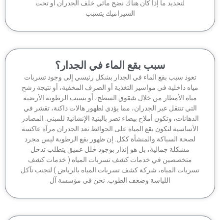
لتحديد ما إذا كان هناك نضح مائي خلف الجدران أو تحت
السيراميك يتسبب
سبب بقع الماء في الجدار؟
عود سبب بقع الماء في الجدار بشكل رئيسي إلى وجود تسربات
اه داخلية في مواسير التغذية أو الصرف المخفية، أو نتيجة رشح
ياه الأمطار من خلال شقوق السطح، أو بسبب الرطوبة الأرضية
لتي تنتقل عبر الجدران، مما يؤدي لظهور هالات داكنة، تقشر في
دهانات، وتكون أملاح بيضاء تضر بالبنية الإنشائية للمبنى. المصادر
أساسية لتكون بقع المياه على الحوائط تعد الجدران مرآة عاكسة
صحة السباكة والمنشأة ككل. إن ظهور بقع الرطوبة ليس مجرد
مشكلة جمالية، بل هو إنذار بوجود خلل عميق يتطلب تدخل
متخصصين في خدمات كشف تسربات المياه ( خدمات كشف
ربات المياه، شركة كشف تسربات المياه بالرياض ) لتجنب تآكل
اللياسة وضعف الطوب. نحن في مؤسسة آل