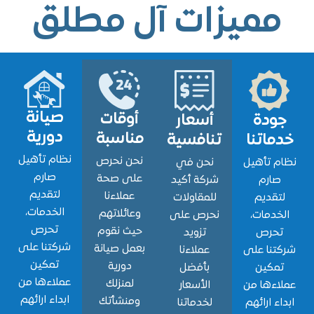
ميزات آل مطلق
صيانة
أوقات
ودة
أسعار
دورية
مناسبة
اتنا
تنافسية
نظام تأهيل
نحن نحرص
 تأهيل
نحن في
صارم
على صحة
ارم
شركة أكيد
لتقديم
عملاءنا
قديم
للمقاولات
الخدمات،
وعائلاتهم
دمات،
نحرص على
تحرص
حيث نقوم
حرص
تزويد
شركتنا على
بعمل صيانة
نا على
عملاءنا
تمكين
دورية
مكين
بأفضل
عملاءها من
لمنزلك
ءها من
الأسعار
ابداء ارائهم
ومنشأتك
ء ارائهم
لخدماتنا