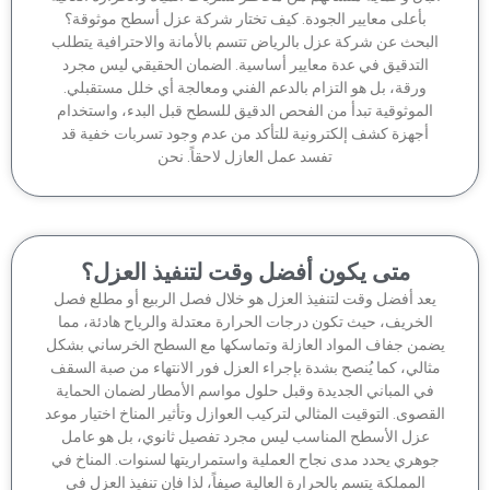
بأعلى معايير الجودة. كيف تختار شركة عزل أسطح موثوقة؟
لبحث عن شركة عزل بالرياض تتسم بالأمانة والاحترافية يتطلب
التدقيق في عدة معايير أساسية. الضمان الحقيقي ليس مجرد
ورقة، بل هو التزام بالدعم الفني ومعالجة أي خلل مستقبلي.
الموثوقية تبدأ من الفحص الدقيق للسطح قبل البدء، واستخدام
أجهزة كشف إلكترونية للتأكد من عدم وجود تسربات خفية قد
تفسد عمل العازل لاحقاً. نحن
متى يكون أفضل وقت لتنفيذ العزل؟
عد أفضل وقت لتنفيذ العزل هو خلال فصل الربيع أو مطلع فصل
الخريف، حيث تكون درجات الحرارة معتدلة والرياح هادئة، مما
من جفاف المواد العازلة وتماسكها مع السطح الخرساني بشكل
ثالي، كما يُنصح بشدة بإجراء العزل فور الانتهاء من صبة السقف
في المباني الجديدة وقبل حلول مواسم الأمطار لضمان الحماية
قصوى. التوقيت المثالي لتركيب العوازل وتأثير المناخ اختيار موعد
عزل الأسطح المناسب ليس مجرد تفصيل ثانوي، بل هو عامل
وهري يحدد مدى نجاح العملية واستمراريتها لسنوات. المناخ في
المملكة يتسم بالحرارة العالية صيفاً، لذا فإن تنفيذ العزل في