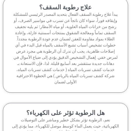
علاج رطوبة السقف؟
بدأ علاج رطوبة السقف الفعال بتحديد المصدر الرئيسي للمشكلة
إيقافه فوراً، سواء كان ناتجاً عن تسرب في مواسير الصرف، أو
شح من خزانات المياه العلوية، أو مياه الأمطار؛ ثم يليه تجفيف
السقف تماماً ومعالجة الشقوق بمنتجات أسمنتية عازلة، وإعادة
الطلاء بمواد مقاومة للعفن لضمان عدم عودة الرطوبة مجدداً.
خطوات تشخيص أسباب تشبع الأسقف بالمياه قبل البدء في أي
إصلاحات ظاهرية، يجب أن ندرك أن الرطوبة هي مجرد عرض
مرض خفي. إهمال التشخيص الدقيق يؤدي إلى ضياع الأموال في
دهانات جديدة ستتقشر بعد أسابيع قليلة. لذا، فإن الاستعانة بـ
خدمات كشف تسربات المياه ( خدمات كشف تسربات المياه،
شركة كشف تسربات المياه بالرياض ) هي الخطوة الاحترافية
الأولى لضمان
هل الرطوبة تؤثر على الكهرباء؟
نعم، الرطوبة تؤثر بشكل خطير ومباشر على التوصيلات
كهربائية، حيث يعمل الماء كوسط موصل للكهرباء، مما يؤدي إلى