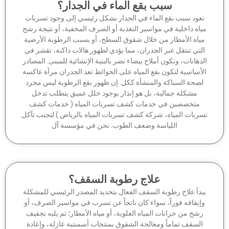
سبب بقع الماء في الجدار؟
عود سبب بقع الماء في الجدار بشكل رئيسي إلى وجود تسربات
اه داخلية في مواسير التغذية أو الصرف المخفية، أو نتيجة رشح
ياه الأمطار من خلال شقوق السطح، أو بسبب الرطوبة الأرضية
لتي تنتقل عبر الجدران، مما يؤدي لظهور هالات داكنة، تقشر في
دهانات، وتكون أملاح بيضاء تضر بالبنية الإنشائية للمبنى. المصادر
أساسية لتكون بقع المياه على الحوائط تعد الجدران مرآة عاكسة
صحة السباكة والمنشأة ككل. إن ظهور بقع الرطوبة ليس مجرد
مشكلة جمالية، بل هو إنذار بوجود خلل عميق يتطلب تدخل
متخصصين في خدمات كشف تسربات المياه ( خدمات كشف
ربات المياه، شركة كشف تسربات المياه بالرياض ) لتجنب تآكل
اللياسة وضعف الطوب. نحن في مؤسسة آل
علاج رطوبة السقف؟
بدأ علاج رطوبة السقف الفعال بتحديد المصدر الرئيسي للمشكلة
إيقافه فوراً، سواء كان ناتجاً عن تسرب في مواسير الصرف، أو
شح من خزانات المياه العلوية، أو مياه الأمطار؛ ثم يليه تجفيف
السقف تماماً ومعالجة الشقوق بمنتجات أسمنتية عازلة، وإعادة