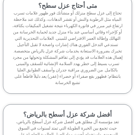
متى أحتاج عزل سطح؟
حتاج إلى عزل سطح منزلك أو منشأتك فور ظهور علامات تسرب
لمياه مثل الرطوبة والنش أو تقشر الدهانات، وكذلك عند ملاحظة
تفاع غير مبرر في فاتورة الكهرباء نتيجة تشغيل المكيفات بكثافة،
 كإجراء وقائي أساسي عند بناء منزل جديد لحماية الخرسانة من
لتهالك وإطالة العمر الافتراضي للمبنى. العلامات التحذيرية التي
تستدعي التدخل الفوري هناك إشارات واضحة لا تقبل التأجيل
برك بضرورة الاستعانة بخدمات شركة عزل بالرياض متخصصة.
مال هذه العلامات قد يؤدي إلى تفاقم المشكلة وتحولها من مجرد
تسرب بسيط إلى خطر يهدد السلامة الإنشائية للسقف والمبنى
بالكامل. من الضروري مراقبة جدران وأسقف الطوابق العليا
انتظام؛ فظهور بقع صفراء أو خضراء (عفن) يعد دليلاً قاطعاً على
تشبع الخرسانة
أفضل شركة عزل أسطح بالرياض؟
تعد مؤسسة آل مطلق هي أفضل شركة عزل أسطح بالرياض،
حيث تجمع بين الخبرة الطويلة التي تمتد لسنوات في السوق
السعودي واستخدام أحدث مواد العزل العالمية الحاصلة على