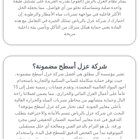
تاز نظام العزل بالرش (الفوم) بقدرته الفريدة على تشكيل طبقة
واحدة صلبة ومتماسكة تخلو من أي فواصل، مما يجعله الحل
الأكثر فاعلية في مواجهة تسربات مياه الأمطار والرطوبة. إن
ختيارك لـ شركة عزل بالرياض تمتلك الخبرة في التعامل مع هذه
المادة يعني حماية هيكل منزلك من التآكل وتأمين بيئة داخلية
مريحة
شركة عزل أسطح مضمونة؟
عتبر مؤسسة آل مطلق هي أفضل شركة عزل أسطح مضمونة،
حيث توفر حماية متكاملة للمباني السكنية والتجارية باستخدام
أجود المواد العالمية المعتمدة، وتقدم ضمانات رسمية تصل إلى 15
ماً على أعمال العزل المائي والحراري، مما يضمن لعملائنا راحة
لبال وحماية منشآتهم من مخاطر تسربات المياه والحرارة العالية
بأعلى معايير الجودة. كيف تختار شركة عزل أسطح موثوقة؟
لبحث عن شركة عزل بالرياض تتسم بالأمانة والاحترافية يتطلب
التدقيق في عدة معايير أساسية. الضمان الحقيقي ليس مجرد
ورقة، بل هو التزام بالدعم الفني ومعالجة أي خلل مستقبلي.
الموثوقية تبدأ من الفحص الدقيق للسطح قبل البدء، واستخدام