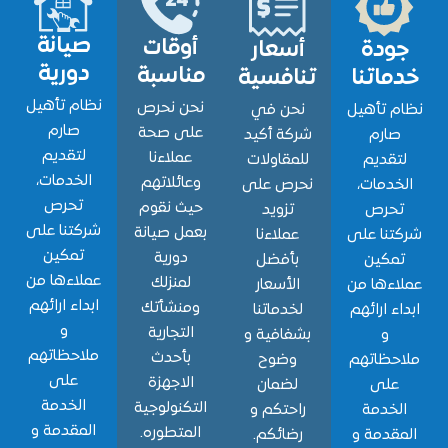
صيانة
أوقات
ودة
أسعار
دورية
مناسبة
اتنا
تنافسية
نظام تأهيل
نحن نحرص
 تأهيل
نحن في
صارم
على صحة
ارم
شركة أكيد
لتقديم
عملاءنا
قديم
للمقاولات
الخدمات،
وعائلاتهم
دمات،
نحرص على
تحرص
حيث نقوم
حرص
تزويد
شركتنا على
بعمل صيانة
نا على
عملاءنا
تمكين
دورية
مكين
بأفضل
عملاءها من
لمنزلك
ءها من
الأسعار
ابداء ارائهم
ومنشأتك
ء ارائهم
لخدماتنا
و
التجارية
و
بشفافية و
ملاحظاتهم
بأحدث
حظاتهم
وضوح
على
الاجهزة
لى
لضمان
الخدمة
التكنولوجية
خدمة
راحتكم و
المقدمة و
المتطوره.
قدمة و
رضائكم.