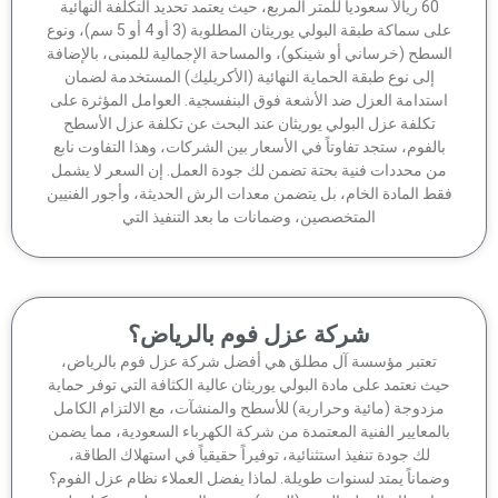
60 ريالاً سعودياً للمتر المربع، حيث يعتمد تحديد التكلفة النهائية
على سماكة طبقة البولي يوريثان المطلوبة (3 أو 4 أو 5 سم)، ونوع
سطح (خرساني أو شينكو)، والمساحة الإجمالية للمبنى، بالإضافة
إلى نوع طبقة الحماية النهائية (الأكريليك) المستخدمة لضمان
ستدامة العزل ضد الأشعة فوق البنفسجية. العوامل المؤثرة على
تكلفة عزل البولي يوريثان عند البحث عن تكلفة عزل الأسطح
الفوم، ستجد تفاوتاً في الأسعار بين الشركات، وهذا التفاوت نابع
ن محددات فنية بحتة تضمن لك جودة العمل. إن السعر لا يشمل
ط المادة الخام، بل يتضمن معدات الرش الحديثة، وأجور الفنيين
المتخصصين، وضمانات ما بعد التنفيذ التي
شركة عزل فوم بالرياض؟
تعتبر مؤسسة آل مطلق هي أفضل شركة عزل فوم بالرياض،
ث نعتمد على مادة البولي يوريثان عالية الكثافة التي توفر حماية
زدوجة (مائية وحرارية) للأسطح والمنشآت، مع الالتزام الكامل
لمعايير الفنية المعتمدة من شركة الكهرباء السعودية، مما يضمن
لك جودة تنفيذ استثنائية، توفيراً حقيقياً في استهلاك الطاقة،
ماناً يمتد لسنوات طويلة. لماذا يفضل العملاء نظام عزل الفوم؟