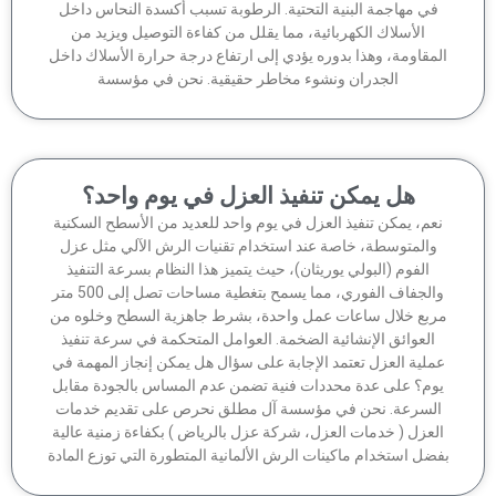
في مهاجمة البنية التحتية. الرطوبة تسبب أكسدة النحاس داخل
الأسلاك الكهربائية، مما يقلل من كفاءة التوصيل ويزيد من
مقاومة، وهذا بدوره يؤدي إلى ارتفاع درجة حرارة الأسلاك داخل
الجدران ونشوء مخاطر حقيقية. نحن في مؤسسة
هل يمكن تنفيذ العزل في يوم واحد؟
عم، يمكن تنفيذ العزل في يوم واحد للعديد من الأسطح السكنية
والمتوسطة، خاصة عند استخدام تقنيات الرش الآلي مثل عزل
الفوم (البولي يوريثان)، حيث يتميز هذا النظام بسرعة التنفيذ
والجفاف الفوري، مما يسمح بتغطية مساحات تصل إلى 500 متر
ربع خلال ساعات عمل واحدة، بشرط جاهزية السطح وخلوه من
العوائق الإنشائية الضخمة. العوامل المتحكمة في سرعة تنفيذ
ملية العزل تعتمد الإجابة على سؤال هل يمكن إنجاز المهمة في
وم؟ على عدة محددات فنية تضمن عدم المساس بالجودة مقابل
لسرعة. نحن في مؤسسة آل مطلق نحرص على تقديم خدمات
لعزل ( خدمات العزل، شركة عزل بالرياض ) بكفاءة زمنية عالية
ضل استخدام ماكينات الرش الألمانية المتطورة التي توزع المادة