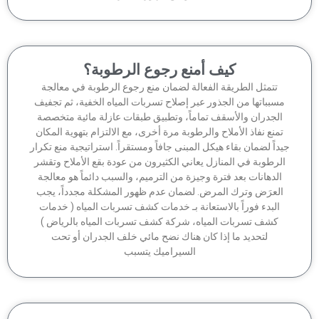
كيف أمنع رجوع الرطوبة؟
تتمثل الطريقة الفعالة لضمان منع رجوع الرطوبة في معالجة
سبباتها من الجذور عبر إصلاح تسربات المياه الخفية، ثم تجفيف
الجدران والأسقف تماماً، وتطبيق طبقات عازلة مائية متخصصة
منع نفاذ الأملاح والرطوبة مرة أخرى، مع الالتزام بتهوية المكان
داً لضمان بقاء هيكل المبنى جافاً ومستقراً. استراتيجية منع تكرار
لرطوبة في المنازل يعاني الكثيرون من عودة بقع الأملاح وتقشر
الدهانات بعد فترة وجيزة من الترميم، والسبب دائماً هو معالجة
لعرَض وترك المرض. لضمان عدم ظهور المشكلة مجدداً، يجب
البدء فوراً بالاستعانة بـ خدمات كشف تسربات المياه ( خدمات
كشف تسربات المياه، شركة كشف تسربات المياه بالرياض )
لتحديد ما إذا كان هناك نضح مائي خلف الجدران أو تحت
السيراميك يتسبب