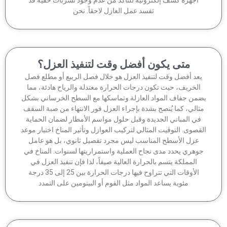
أجهزة كشف إلكترونية للتأكد من عدم وجود تسربات خفية قد
تفسد عمل العازل لاحقاً. نحن
متى يكون أفضل وقت لتنفيذ العزل؟
عد أفضل وقت لتنفيذ العزل هو خلال فصل الربيع أو مطلع فصل
الخريف، حيث تكون درجات الحرارة معتدلة والرياح هادئة، مما
من جفاف المواد العازلة وتماسكها مع السطح الخرساني بشكل
ثالي، كما يُنصح بشدة بإجراء العزل فور الانتهاء من صبة السقف
في المباني الجديدة وقبل حلول مواسم الأمطار لضمان الحماية
قصوى. التوقيت المثالي لتركيب العوازل وتأثير المناخ اختيار موعد
عزل الأسطح المناسب ليس مجرد تفصيل ثانوي، بل هو عامل
وهري يحدد مدى نجاح العملية واستمراريتها لسنوات. المناخ في
المملكة يتسم بالحرارة العالية صيفاً، لذا فإن تنفيذ العزل في
الأوقات التي تتراوح فيها درجات الحرارة بين 25 إلى 35 درجة
مئوية يساعد المواد مثل الفوم أو البيتومين على التمدد