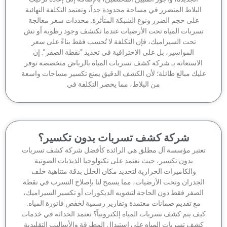
لبلاط المتضرر في مساحة محدودة جداً، وتعتمد التكلفة النهائية
على حجم الضرر ونوع الشبكة المتأثرة. محددات سعر معالجة
سربات المياه تحت الأرضيات عندما تكتشف وجود رطوبة أو نش
تحت السيراميك، فإن التكلفة لا تُحسب فقط بناءً على سعر
المواسير، بل على الاحترافية في تحديد “نقطة الصفر”. إن
لاستعانة بـ شركة كشف تسربات المياه بالرياض متخصصة توفر
يك مبالغ طائلة؛ لأن الكشف الدقيق يمنع تكسير مساحات واسعة
من البلاط، مما يحصر التكلفة في
شركة كشف تسربات بدون تكسير؟
تبر مؤسسة آل مطلق هي الرائدة كأفضل شركة كشف تسربات
بدون تكسير، حيث نعتمد على تكنولوجيا الذبذبات الصوتية
والكاميرات الحرارية لتحديد مكان الخلل بدقة متناهية خلف
جدران وتحت الأرضيات، مما يسمح لنا بإصلاح التسرب في نقطة
لصفر فقط دون الحاجة لتشويه الديكورات أو تكسير السيراميك،
مع تقديم ضمانات معتمدة وتقارير رسمية لخفض فاتورة المياه.
ف يتم كشف تسربات المياه إلكترونياً؟ تعتمد الحداثة في خدمات
شف تسربات المياه على استبدال المطرقة والأساليب التقليدية