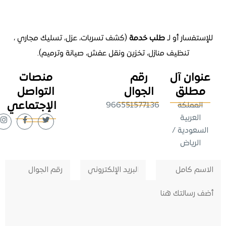
تفسار أو لـ
طلب خدمة
(كشف تسربات، عزل، تسليك مجاري ،
تنظيف منازل
، تخزين ونقل عفش، صيانة وترميم).
وان آل
رقم
منصات
طلق
الجوال
التواصل
الإجتماعي
لمملكة
966551577136
لعربية
عودية /
لرياض