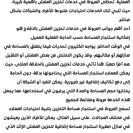
ة. تحظى المرونة في خدمات تخزين العفش بأهمية كبيرة،
بي تلك الخدمات احتياجات متنوعة للأفراد والشركات بشكل
م جوانب المرونة في خدمات تخزين العفش بالافلاج هو
 استئجار المساحة حسب الحاجة الفعلية للعميل.
قت الحاضر، يواجه الكثيرون تحديات فيما يتعلق بالمساحة في
م أو مكاتبهم، وقد يكون التخلص من بعض العفش أو التقليل
ًا صعبًا. هنا تأتي خدمات تخزين العفش بالحلاقة المثلى، حيث
عملاء استئجار المساحة التي يحتاجونها بدقة، دون الحاجة
 تكاليف إضافية غير ضرورية. يمكن للفرد أو الشركة أن
ا حجم المساحة والمدة التي يرغبون في استخدامها، مما يجعل
خدمة مرونة وملائمة للجميع.
مرونة في استئجار مساحة التخزين بتلبية احتياجات العملاء
لف المجالات. على سبيل المثال، يمكن للأفراد الذين يعيشون
زل صغيرة استئجار مساحة إضافية لتخزين العفش الزائد الذي