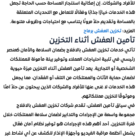
 والشركات. إن إمكانية استئجار المساحة حسب الحاجة تجعل
دمات خيارًا جذابًا وفعّالًا للتعامل مع التحديات المتعلقة
ة وتقديم حلاً مرونًا يتناسب مع احتياجات وظروف متنوعة.
تخزين العفش برماح
ن العفش أثناء التخزين
دمات تخزين العفش بالافلاج بضمان السلامة والأمان كعنصر
ي تلبية احتياجات العملاء وتوفير بيئة مأمونة للممتلكات
 أو التجارية. يعد تأمين العفش أثناء التخزين ميزة حيوية
ماية الأثاث والممتلكات من التلف أو الفقدان، مما يجعل
دمات لا غنى عنها للأفراد والشركات الذين يبحثون عن حلاً آمنًا
ا لتخزين ممتلكاتهم.
ق تأمين العفش، تقدم شركات تخزين العفش بالافلاج
 واسعة من الإجراءات والتدابير لضمان سلامة الممتلكات خلال
تخزين. أحد أهم هذه الإجراءات هو توفير نظام أمان فعّال
نظمة مراقبة الفيديو وأجهزة الإنذار للكشف عن أي نشاط غير