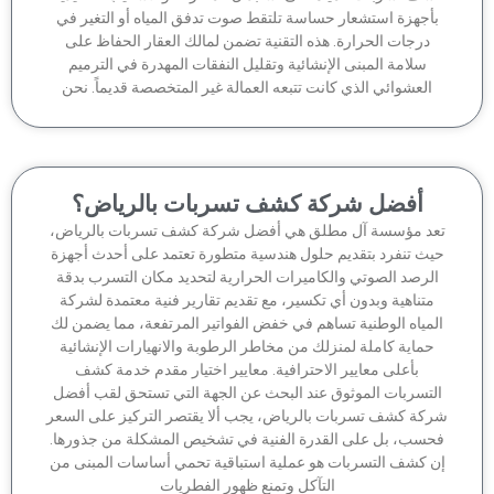
أجهزة استشعار حساسة تلتقط صوت تدفق المياه أو التغير في
درجات الحرارة. هذه التقنية تضمن لمالك العقار الحفاظ على
سلامة المبنى الإنشائية وتقليل النفقات المهدرة في الترميم
العشوائي الذي كانت تتبعه العمالة غير المتخصصة قديماً. نحن
أفضل شركة كشف تسربات بالرياض؟
عد مؤسسة آل مطلق هي أفضل شركة كشف تسربات بالرياض،
يث تنفرد بتقديم حلول هندسية متطورة تعتمد على أحدث أجهزة
لرصد الصوتي والكاميرات الحرارية لتحديد مكان التسرب بدقة
متناهية وبدون أي تكسير، مع تقديم تقارير فنية معتمدة لشركة
لمياه الوطنية تساهم في خفض الفواتير المرتفعة، مما يضمن لك
حماية كاملة لمنزلك من مخاطر الرطوبة والانهيارات الإنشائية
بأعلى معايير الاحترافية. معايير اختيار مقدم خدمة كشف
لتسربات الموثوق عند البحث عن الجهة التي تستحق لقب أفضل
كة كشف تسربات بالرياض، يجب ألا يقتصر التركيز على السعر
حسب، بل على القدرة الفنية في تشخيص المشكلة من جذورها.
ن كشف التسربات هو عملية استباقية تحمي أساسات المبنى من
التآكل وتمنع ظهور الفطريات