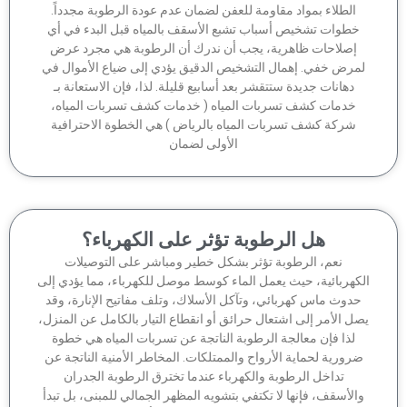
الطلاء بمواد مقاومة للعفن لضمان عدم عودة الرطوبة مجدداً.
خطوات تشخيص أسباب تشبع الأسقف بالمياه قبل البدء في أي
إصلاحات ظاهرية، يجب أن ندرك أن الرطوبة هي مجرد عرض
مرض خفي. إهمال التشخيص الدقيق يؤدي إلى ضياع الأموال في
دهانات جديدة ستتقشر بعد أسابيع قليلة. لذا، فإن الاستعانة بـ
خدمات كشف تسربات المياه ( خدمات كشف تسربات المياه،
شركة كشف تسربات المياه بالرياض ) هي الخطوة الاحترافية
الأولى لضمان
هل الرطوبة تؤثر على الكهرباء؟
نعم، الرطوبة تؤثر بشكل خطير ومباشر على التوصيلات
كهربائية، حيث يعمل الماء كوسط موصل للكهرباء، مما يؤدي إلى
دوث ماس كهربائي، وتآكل الأسلاك، وتلف مفاتيح الإنارة، وقد
ل الأمر إلى اشتعال حرائق أو انقطاع التيار بالكامل عن المنزل،
لذا فإن معالجة الرطوبة الناتجة عن تسربات المياه هي خطوة
رورية لحماية الأرواح والممتلكات. المخاطر الأمنية الناتجة عن
تداخل الرطوبة والكهرباء عندما تخترق الرطوبة الجدران
الأسقف، فإنها لا تكتفي بتشويه المظهر الجمالي للمبنى، بل تبدأ